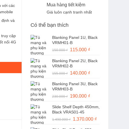
Mua hàng tiết kiệm
 với các
amobile
Giá luôn cạnh tranh nhất
n định và
Có thể bạn thích
 truy cập
Blanking Panel 1U, Black
ết nối 4G
VRMH01-B
Giá
115.000
₫
Giá
150.000
₫
 lượng
gốc
hiện
Blanking Panel 2U, Black
là:
tại
VRMH02-B
150.000 ₫.
là:
Giá
140.000
₫
Giá
155.000
₫
115.000 ₫.
gốc
hiện
Blanking Panel 3U, Black
là:
tại
VRMH03-B
155.000 ₫.
là:
Giá
190.000
₫
Giá
230.000
₫
140.000 ₫.
gốc
hiện
Slide Shelf Depth 450mm,
là:
tại
Black VRAS01-45
230.000 ₫.
là:
Giá
1.370.000
₫
Giá
1.490.000
₫
190.000 ₫.
gốc
hiện