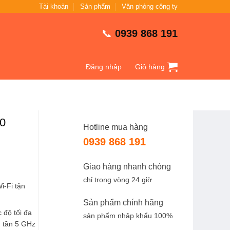
Tài khoản
Sản phẩm
Văn phòng công ty
📞
0939 868 191
Đăng nhập
Giỏ hàng
0
Hotline mua hàng
0939 868 191
Giao hàng nhanh chóng
chỉ trong vòng 24 giờ
Wi-Fi tận
Sản phẩm chính hãng
 độ tối đa
sản phẩm nhập khẩu 100%
g tần 5 GHz