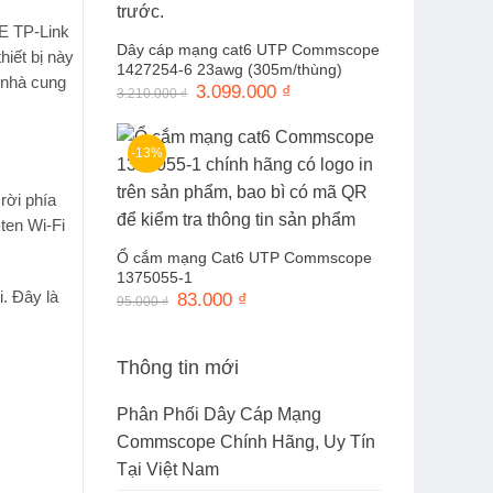
E TP-Link
Dây cáp mạng cat6 UTP Commscope
iết bị này
1427254-6 23awg (305m/thùng)
nhà cung
Giá
3.099.000
₫
Giá
3.210.000
₫
gốc
hiện
là:
tại
3.210.000 ₫.
là:
3.099.000 ₫.
-13%
rời phía
ten Wi-Fi
Ổ cắm mạng Cat6 UTP Commscope
1375055-1
. Đây là
Giá
83.000
₫
Giá
95.000
₫
gốc
hiện
là:
tại
95.000 ₫.
là:
83.000 ₫.
Thông tin mới
Phân Phối Dây Cáp Mạng
Commscope Chính Hãng, Uy Tín
Tại Việt Nam