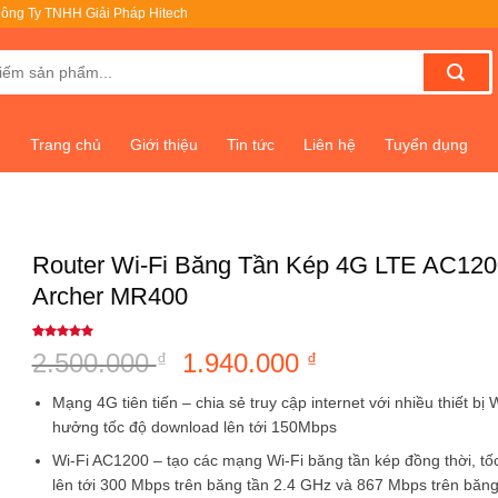
ông Ty TNHH Giải Pháp Hitech
Trang chủ
Giới thiệu
Tin tức
Liên hệ
Tuyển dụng
Router Wi-Fi Băng Tần Kép 4G LTE AC120
Archer MR400
5
1
trên 5
2.500.000
Giá
1.940.000
Giá
₫
₫
dựa trên
đánh giá
gốc
hiện
Mạng 4G tiên tiến – chia sẻ truy cập internet với nhiều thiết bị 
là:
tại
hưởng tốc độ download lên tới 150Mbps
2.500.000 ₫.
là:
Wi-Fi AC1200 – tạo các mạng Wi-Fi băng tần kép đồng thời, tốc
1.940.000 ₫.
lên tới 300 Mbps trên băng tần 2.4 GHz và 867 Mbps trên băn