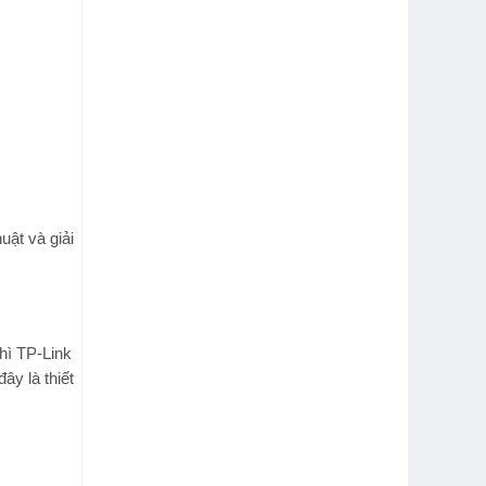
huật
và giải
thì
TP-Link
ây là thiết