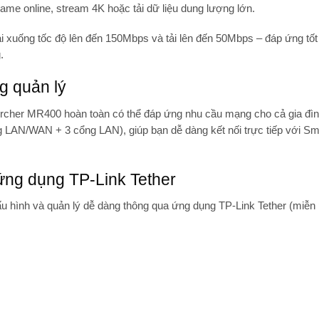
ame online, stream 4K hoặc tải dữ liệu dung lượng lớn.
ải xuống tốc độ lên đến
150Mbps
và tải lên đến
50Mbps
– đáp ứng tốt
.
ng quản lý
Archer MR400 hoàn toàn có thể đáp ứng nhu cầu mạng cho cả gia đì
 LAN/WAN + 3 cổng LAN), giúp bạn dễ dàng kết nối trực tiếp với Sm
ứng dụng TP-Link Tether
u hình và quản lý dễ dàng thông qua
ứng dụng TP-Link Tether
(miễn 