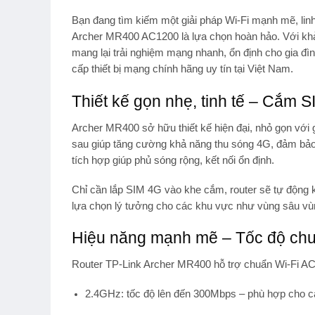
Bạn đang tìm kiếm một giải pháp Wi-Fi mạnh mẽ, lin
Archer MR400 AC1200
là lựa chọn hoàn hảo. Với kh
mang lại trải nghiệm mạng nhanh, ổn định cho gia đ
cấp thiết bị mạng chính hãng uy tín tại Việt Nam.
Thiết kế gọn nhẹ, tinh tế – Cắm 
Archer MR400 sở hữu thiết kế hiện đại, nhỏ gọn với
sau giúp tăng cường khả năng thu sóng 4G, đảm bảo t
tích hợp giúp phủ sóng rộng, kết nối ổn định.
Chỉ cần lắp SIM 4G vào khe cắm, router sẽ tự động 
lựa chọn lý tưởng cho các khu vực như vùng sâu vùng 
Hiệu năng mạnh mẽ – Tốc độ ch
Router TP-Link Archer MR400 hỗ trợ chuẩn Wi-Fi AC
2.4GHz
: tốc độ lên đến
300Mbps
– phù hợp cho c