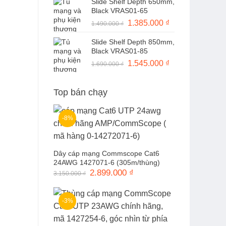
Slide Shelf Depth 650mm,
là:
tại
Black VRAS01-65
1.490.000 ₫.
là:
Giá
1.385.000
₫
Giá
1.490.000
₫
1.370.000 ₫.
gốc
hiện
Slide Shelf Depth 850mm,
là:
tại
Black VRAS01-85
1.490.000 ₫.
là:
Giá
1.545.000
₫
Giá
1.690.000
₫
1.385.000 ₫.
gốc
hiện
là:
tại
Top bán chạy
1.690.000 ₫.
là:
1.545.000 ₫.
-8%
Dây cáp mạng Commscope Cat6
24AWG 1427071-6 (305m/thùng)
Giá
2.899.000
₫
Giá
3.150.000
₫
gốc
hiện
là:
tại
3.150.000 ₫.
là:
2.899.000 ₫.
-3%