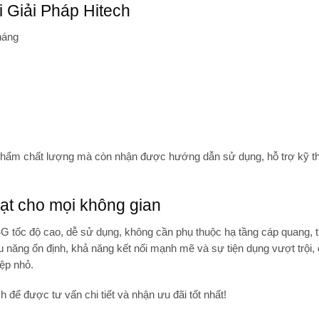
 Giải Pháp Hitech
háng
 phẩm chất lượng mà còn nhận được
hướng dẫn sử dụng, hỗ trợ kỹ t
oạt cho mọi không gian
4G tốc độ cao, dễ sử dụng
, không cần phụ thuộc hạ tầng cáp quang, 
u năng ổn định, khả năng kết nối mạnh mẽ và sự tiện dụng vượt trội, đ
ệp nhỏ.
ch
để được tư vấn chi tiết và nhận ưu đãi tốt nhất!