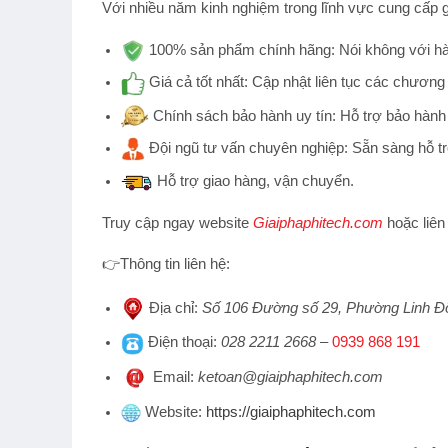
Với nhiều năm kinh nghiệm trong lĩnh vực cung cấp g
100% sản phẩm chính hãng:
Nói không với hà
Giá cả tốt nhất:
Cập nhật liên tục các chương 
Chính sách bảo hành uy tín:
Hỗ trợ bảo hành 
Đội ngũ tư vấn chuyên nghiệp:
Sẵn sàng hỗ tr
Hỗ trợ
giao hàng, vận chuyển.
Truy cập ngay website
Giaiphaphitech.com
hoặc liên
👉
Thông tin liên hệ:
Địa chỉ
:
Số 106 Đường số 29, Phường Linh Đ
Điện thoại
:
028 2211 2668
–
0939 868 191
Emai
l:
ketoan@giaiphaphitech.com
Website
:
https://giaiphaphitech.com