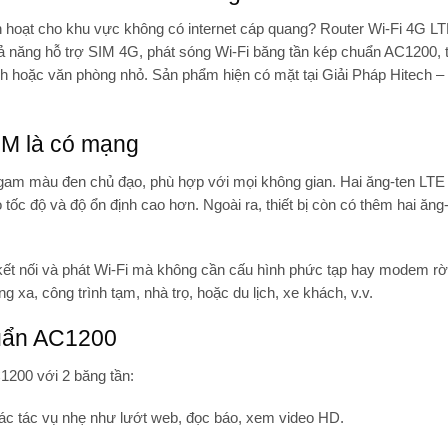
h hoạt cho khu vực không có internet cáp quang?
Router Wi-Fi 4G LT
ả năng hỗ trợ SIM 4G, phát sóng Wi-Fi băng tần kép chuẩn AC1200, th
ình hoặc văn phòng nhỏ. Sản phẩm hiện có mặt tại
Giải Pháp Hitech
– 
SIM là có mạng
 gam màu đen chủ đạo, phù hợp với mọi không gian. Hai ăng-ten LTE 
ốc độ và độ ổn định cao hơn. Ngoài ra, thiết bị còn có thêm hai ăng-
kết nối và phát Wi-Fi mà không cần cấu hình phức tạp hay modem rời
xa, công trình tạm, nhà trọ, hoặc du lịch, xe khách, v.v.
uẩn AC1200
1200 với 2 băng tần:
ác tác vụ nhẹ như lướt web, đọc báo, xem video HD.