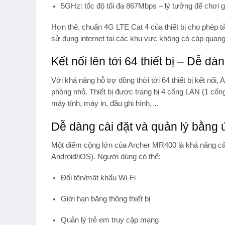
5GHz
: tốc độ tối đa
867Mbps
– lý tưởng để chơi g
Hơn thế, chuẩn
4G LTE Cat 4
của thiết bị cho phép t
sử dụng internet tại các khu vực không có cáp quang
Kết nối lên tới 64 thiết bị – Dễ dà
Với khả năng hỗ trợ đồng thời tới
64 thiết bị kết nối
, 
phòng nhỏ. Thiết bị được trang bị
4 cổng LAN
(1 cổng
máy tính, máy in, đầu ghi hình,…
Dễ dàng cài đặt và quản lý bằng 
Một điểm cộng lớn của Archer MR400 là khả năng cấ
Android/iOS). Người dùng có thể:
Đổi tên/mật khẩu Wi-Fi
Giới hạn băng thông thiết bị
Quản lý trẻ em truy cập mạng