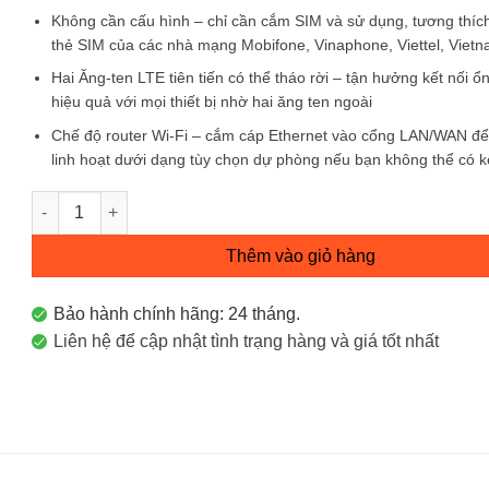
Không cần cấu hình – chỉ cần cắm SIM và sử dụng, tương thích
thẻ SIM của các nhà mạng Mobifone, Vinaphone, Viettel, Vietn
Hai Ăng-ten LTE tiên tiến có thể tháo rời – tận hưởng kết nối ổ
hiệu quả với mọi thiết bị nhờ hai ăng ten ngoài
Chế độ router Wi-Fi – cắm cáp Ethernet vào cổng LAN/WAN để
linh hoạt dưới dạng tùy chọn dự phòng nếu bạn không thể có k
Router Wi-Fi Băng Tần Kép 4G LTE AC1200 Archer MR400 số
Thêm vào giỏ hàng
Bảo hành chính hãng: 24 tháng.
Liên hệ để cập nhật tình trạng hàng và giá tốt nhất