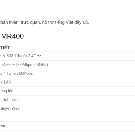
hân thiện, trực quan, hỗ trợ tiếng Việt đầy đủ.
er MR400
TIẾT
z & 802.11b/g/n 2.4GHz
 5GHz + 300Mbps 2.4GHz)
s / Tải lên 50Mbps
 x LAN
cùng lúc
i tích hợp
h duyệt Web
 mm