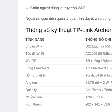
Chặn người dùng lạ truy cập Wi-Fi
Ngoài ra, giao diện quản lý qua trình duyệt web cũng t
Thông số kỹ thuật TP-Link Arch
TÍNH NĂNG
THÔNG SỐ CHI 
Chuẩn Wi-Fi
802.11ac/n/a 5GH
Tốc độ Wi-Fi
AC1200 (867Mbps
4G LTE
Tải xuống 150Mbp
Cổng LAN/WAN
1 x LAN/WAN + 3
Hỗ trợ thiết bị
Tối đa 64 thiết bị 
Ăng-ten
2 LTE rời + 2 Wi-F
Quản lý
App Tether / Trìn
Nguồn điện
12VDC / 1A
Kích thước
202 x 141 x 33.6