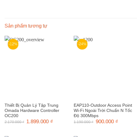
Sản phẩm tương tự
-12%
-24%
Thiết Bị Quản Lý Tập Trung
EAP110-Outdoor Access Point
Omada Hardware Controller
Wi-Fi Ngoài Trời Chuẩn N Tốc
OC200
Độ 300Mbps
Giá
1.899.000
₫
Giá
Giá
900.000
₫
Giá
2.170.000
₫
1.190.000
₫
gốc
hiện
gốc
hiện
là:
tại
là:
tại
2.170.000 ₫.
là:
1.190.000 ₫.
là:
1.899.000 ₫.
900.000 ₫