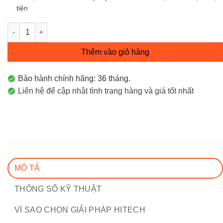
tiện
CPE Outdoor 23dBi Tốc Độ 300Mbps Băng Tần 5GHz CPE610 V
Thêm vào giỏ hàng
Bảo hành chính hãng: 36 tháng.
Liên hệ để cập nhật tình trạng hàng và giá tốt nhất
MÔ TẢ
THÔNG SỐ KỸ THUẬT
VÌ SAO CHỌN GIẢI PHÁP HITECH