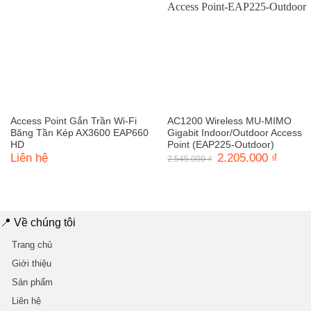
Access Point Gắn Trần Wi-Fi
AC1200 Wireless MU-MIMO
Băng Tần Kép AX3600 EAP660
Gigabit Indoor/Outdoor Access
HD
Point (EAP225-Outdoor)
Liên hệ
Giá
2.205.000
₫
Giá
2.545.000
₫
gốc
hiện
là:
tại
2.545.000 ₫.
là:
2.205.0
📍 Về chúng tôi
Trang chủ
Giới thiệu
Sản phẩm
Liên hệ