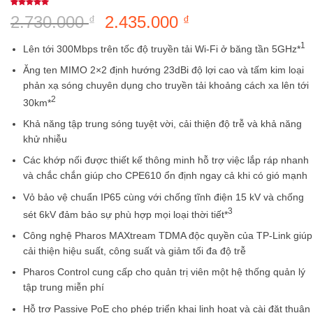
5
1
trên 5
2.730.000
Giá
2.435.000
Giá
₫
₫
dựa trên
đánh giá
gốc
hiện
1
Lên tới 300Mbps trên tốc độ truyền tải Wi-Fi ở băng tần 5GHz*
là:
tại
2.730.000 ₫.
là:
Ăng ten MIMO 2×2 định hướng 23dBi độ lợi cao và tấm kim loại
2.435.000 ₫.
phản xạ sóng chuyên dụng cho truyền tải khoảng cách xa lên tới
2
30km*
Khả năng tập trung sóng tuyệt vời, cải thiện độ trễ và khả năng
khử nhiễu
Các khớp nối được thiết kế thông minh hỗ trợ việc lắp ráp nhanh
và chắc chắn giúp cho CPE610 ổn định ngay cả khi có gió mạnh
Vỏ bảo vệ chuẩn IP65 cùng với chống tĩnh điện 15 kV và chống
3
sét 6kV đảm bảo sự phù hợp mọi loại thời tiết*
Công nghệ Pharos MAXtream TDMA độc quyền của TP-Link giúp
cải thiện hiệu suất, công suất và giảm tối đa độ trễ
Pharos Control cung cấp cho quản trị viên một hệ thống quản lý
tập trung miễn phí
Hỗ trợ Passive PoE cho phép triển khai linh hoạt và cài đặt thuận