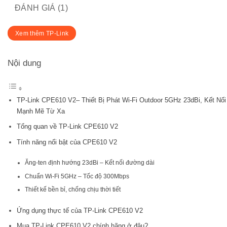
ĐÁNH GIÁ (1)
Xem thêm TP-Link
Nội dung
TP-Link CPE610 V2– Thiết Bị Phát Wi-Fi Outdoor 5GHz 23dBi, Kết Nối
Mạnh Mẽ Từ Xa
Tổng quan về TP-Link CPE610 V2
Tính năng nổi bật của CPE610 V2
Ăng-ten định hướng 23dBi – Kết nối đường dài
Chuẩn Wi-Fi 5GHz – Tốc độ 300Mbps
Thiết kế bền bỉ, chống chịu thời tiết
Ứng dụng thực tế của TP-Link CPE610 V2
Mua TP-Link CPE610 V2 chính hãng ở đâu?