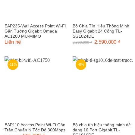
EAP235-Wall Access Point Wi-Fi
Bộ Chia Tín Hiệu Thông Minh
Gắn Tường Gigabit Omada
Easy Gigabit 24 Cổng TL-
AC1200 MU-MIMO
SG1024DE
Liên hệ
Giá
2.590.000
₫
Giá
2.860.000
₫
gốc
hiện
là:
tại
2.860.000 ₫.
là:
2.590.0
-11%
-8%
EAP110 Access Point Wi-Fi Gắn
Bộ chia tín hiệu thông minh dễ
Trần Chuẩn N Tốc Độ 300Mbps
dàng 16 Port Gigabit TL-