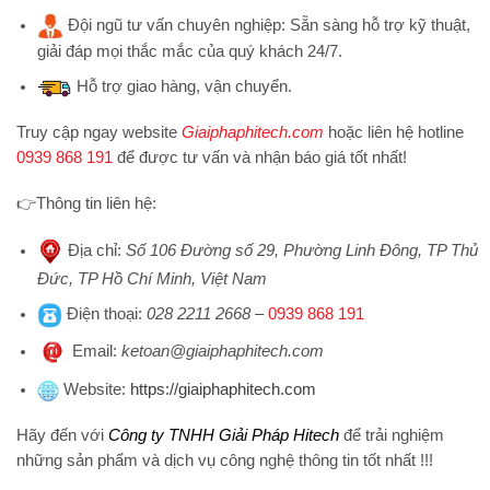
Đội ngũ tư vấn chuyên nghiệp:
Sẵn sàng hỗ trợ kỹ thuật,
giải đáp mọi thắc mắc của quý khách 24/7.
Hỗ trợ
giao hàng, vận chuyển.
Truy cập ngay website
Giaiphaphitech.com
hoặc liên hệ hotline
0939 868 191
để được tư vấn và nhận báo giá tốt nhất!
👉
Thông tin liên hệ:
Địa chỉ
:
Số 106 Đường số 29, Phường Linh Đông, TP Thủ
Đức, TP Hồ Chí Minh, Việt Nam
Điện thoại
:
028 2211 2668
–
0939 868 191
Emai
l:
ketoan@giaiphaphitech.com
Website
:
https://giaiphaphitech.com
Hãy đến với
Công ty TNHH Giải Pháp Hitech
để trải nghiệm
những sản phẩm và dịch vụ công nghệ thông tin tốt nhất !!!