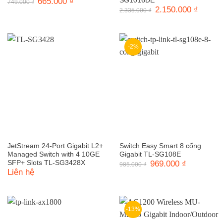
Giá
665.000
₫
Giá
SG1016DE
749.000
₫
gốc
hiện
Giá
2.150.000
₫
Giá
2.335.000
₫
là:
tại
gốc
hiện
749.000 ₫.
là:
là:
tại
665.000 ₫.
2.335.000 ₫.
là:
2.150.0
-2%
JetStream 24-Port Gigabit L2+
Switch Easy Smart 8 cổng
Managed Switch with 4 10GE
Gigabit TL-SG108E
SFP+ Slots TL-SG3428X
Giá
969.000
₫
Giá
985.000
₫
gốc
hiện
Liên hệ
là:
tại
985.000 ₫.
là:
969.000 ₫.
-13%