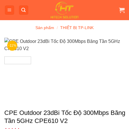
Bỏ
qua
nội
dung
Sản phẩm
/
THIẾT BỊ TP-LINK
-11%
CPE Outdoor 23dBi Tốc Độ 300Mbps Băng
Tần 5GHz CPE610 V2