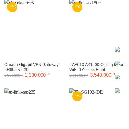
-17%
-4%
Omada Gigabit VPN Gateway
EAP610 AX1800 Ceiling Mount
ER605 V2.20
WiFi 6 Access Point
Giá
1.330.000
₫
Giá
Giá
3.540.000
₫
Giá
1.610.000
₫
3.696.000
₫
gốc
hiện
gốc
hiện
là:
tại
là:
tại
1.610.000 ₫.
là:
3.696.000 ₫.
là:
1.330.000 ₫.
3.540.0
-9%