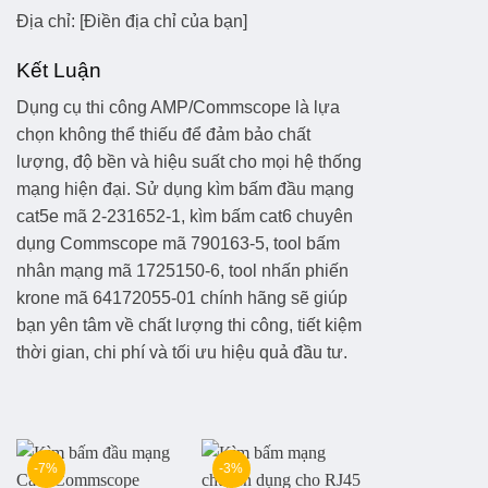
Địa chỉ:
[Điền địa chỉ của bạn]
Kết Luận
Dụng cụ thi công AMP/Commscope
là lựa
chọn không thể thiếu để đảm bảo chất
lượng, độ bền và hiệu suất cho mọi hệ thống
mạng hiện đại. Sử dụng
kìm bấm đầu mạng
cat5e mã 2-231652-1
,
kìm bấm cat6 chuyên
dụng Commscope mã 790163-5
,
tool bấm
nhân mạng mã 1725150-6
,
tool nhấn phiến
krone mã 64172055-01
chính hãng sẽ giúp
bạn yên tâm về chất lượng thi công, tiết kiệm
thời gian, chi phí và tối ưu hiệu quả đầu tư.
-7%
-3%