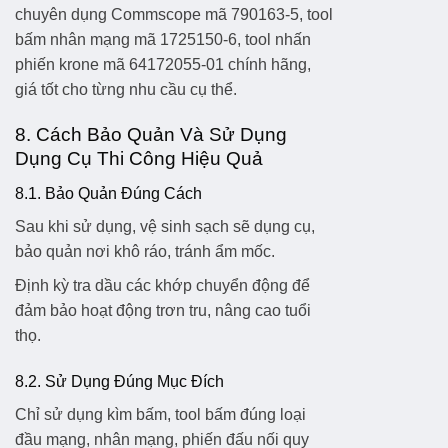
chuyên dụng Commscope mã 790163-5
,
tool
bấm nhân mạng mã 1725150-6
,
tool nhấn
phiến krone mã 64172055-01
chính hãng,
giá tốt cho từng nhu cầu cụ thể.
8. Cách Bảo Quản Và Sử Dụng
Dụng Cụ Thi Công Hiệu Quả
8.1. Bảo Quản Đúng Cách
Sau khi sử dụng, vệ sinh sạch sẽ dụng cụ,
bảo quản nơi khô ráo, tránh ẩm mốc.
Định kỳ tra dầu các khớp chuyển động để
đảm bảo hoạt động trơn tru, nâng cao tuổi
thọ.
8.2. Sử Dụng Đúng Mục Đích
Chỉ sử dụng kìm bấm, tool bấm đúng loại
đầu mạng, nhân mạng, phiến đấu nối quy