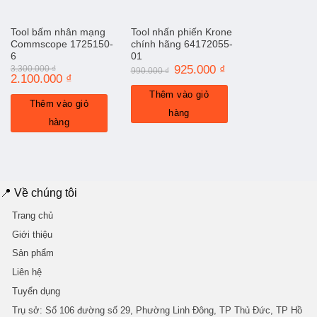
Tool bấm nhân mạng
Tool nhấn phiến Krone
Commscope 1725150-
chính hãng 64172055-
6
01
Giá
925.000
₫
Giá
3.300.000
₫
990.000
₫
Giá
2.100.000
₫
Giá
gốc
hiện
gốc
hiện
là:
tại
Thêm vào giỏ
là:
tại
990.000 ₫.
là:
Thêm vào giỏ
3.300.000 ₫.
là:
925.000 ₫.
hàng
2.100.000 ₫.
hàng
📍 Về chúng tôi
Trang chủ
Giới thiệu
Sản phẩm
Liên hệ
Tuyển dụng
Trụ sở
: Số 106 đường số 29, Phường Linh Đông, TP Thủ Đức, TP Hồ