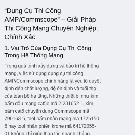
“Dụng Cụ Thi Công
AMP/Commscope” – Giải Pháp
Thi Công Mạng Chuyên Nghiệp,
Chính Xác
1. Vai Trò Của Dụng Cụ Thi Công
Trong Hệ Thống Mạng
Trong quá trình xây dựng và bảo trì hệ thống
mạng, việc sử dụng
dụng cụ thi công
AMP/Commscope
chính hãng là yếu tố quyết
định đến chất lượng, độ ổn định và tuổi thọ
của toàn bộ hạ tầng. Những thiết bị như
kìm
bấm đầu mạng cat5e mã 2-231652-1
,
kìm
bấm cat6 chuyên dụng Commscope mã
790163-5
,
tool bấm nhân mạng mã 1725150-
6
hay
tool nhấn phiến krone mã 64172055-
01
không chỉ giúp thao tác nhanh chóng,