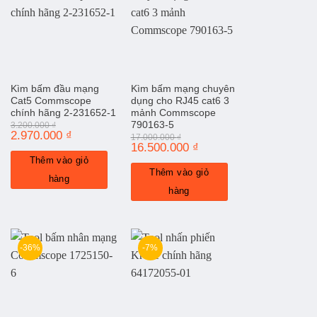
Kìm bấm đầu mạng
Kìm bấm mạng chuyên
Cat5 Commscope
dụng cho RJ45 cat6 3
chính hãng 2-231652-1
mảnh Commscope
790163-5
3.200.000
₫
Giá
2.970.000
₫
Giá
17.000.000
₫
gốc
hiện
Giá
16.500.000
₫
Giá
là:
tại
gốc
hiện
Thêm vào giỏ
3.200.000 ₫.
là:
là:
tại
2.970.000 ₫.
Thêm vào giỏ
17.000.000 ₫.
là:
hàng
16.500.000 ₫.
hàng
-36%
-7%