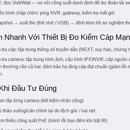
: đọc Volt/Watt — so với công suất danh định để dự đoán tải s
ếu hình chập chờn: ping NVR, gateway, kiểm tra mất gói
apshot → xuất file (thẻ nhớ / USB) → đính kèm hồ sơ nghiệm th
h Nhanh Với Thiết Bị Đo Kiểm Cáp Mạ
m tra cáp: tập trung thông số truyền dẫn (NEXT, suy hao, chứ
m tra camera: tập trung hình ảnh, cấu hình IP/ONVIF, cấp nguồ
n thường cần cả hai: đảm bảo hạ tầng cáp đạt chuẩn (giảm lỗ
n.
 Khi Đầu Tư Đúng
an lắp từng camera (tiết kiệm nhân công)
 tháo xuống/căn chỉnh lại do lệch góc / sai nét
m thiếu công suất PoE (tránh lỗi ban đêm khi bật IR)