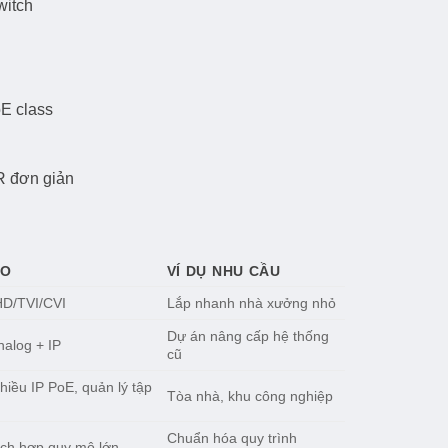
witch
oE class
R đơn giản
HO
VÍ DỤ NHU CẦU
D/TVI/CVI
Lắp nhanh nhà xưởng nhỏ
Dự án nâng cấp hệ thống
alog + IP
cũ
hiều IP PoE, quản lý tập
Tòa nhà, khu công nghiệp
Chuẩn hóa quy trình
ích hợp quy mô lớn