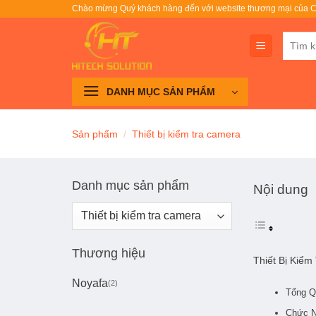
Bỏ
Chào mừng Quý khách hàng đến với website thương mại của C
qua
Tìm
nội
kiếm:
dung
DANH MỤC SẢN PHẨM
Sản phẩm
/
Thiết bị kiểm tra camera
Danh mục sản phẩm
Nội dung
Thương hiệu
Thiết Bị Kiểm
Noyafa
(2)
Tổng Q
Chức N