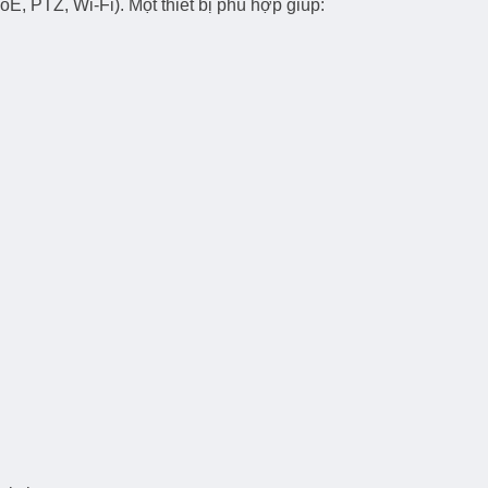
E, PTZ, Wi-Fi). Một thiết bị phù hợp giúp: