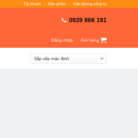
Tài khoản
Sản phẩm
Văn phòng công ty
📞
0939 868 191
Đăng nhập
Giỏ hàng