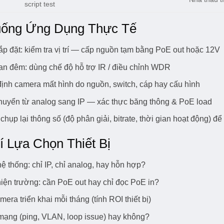
script test
uống Ứng Dụng Thực Tế
ắp đặt: kiểm tra vị trí — cấp nguồn tạm bằng PoE out hoặc 12V
an đêm: dùng chế độ hỗ trợ IR / điều chỉnh WDR
 định camera mất hình do nguồn, switch, cáp hay cấu hình
huyển từ analog sang IP — xác thực băng thông & PoE load
chụp lại thông số (độ phân giải, bitrate, thời gian hoạt động) để
í Lựa Chọn Thiết Bị
ệ thống: chỉ IP, chỉ analog, hay hỗn hợp?
iện trường: cần PoE out hay chỉ đọc PoE in?
era triển khai mỗi tháng (tính ROI thiết bị)
 mạng (ping, VLAN, loop issue) hay không?