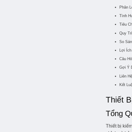
Phân Lo
Tình H
Tiêu Ch
Quy Tr
So Sán
Lợi Íc
Câu Hỏ
Gợi Ý 
Liên H
Kết Lu
Thiết 
Tổng Q
Thiết bị kiể