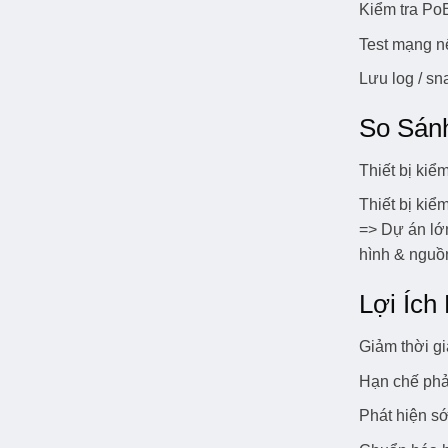
Kiểm tra PoE
Test mạng n
Lưu log / sn
So Sán
Thiết bị kiể
Thiết bị kiể
=> Dự án lớ
hình & nguồ
Lợi Ích
Giảm thời gi
Hạn chế phải
Phát hiện sớ