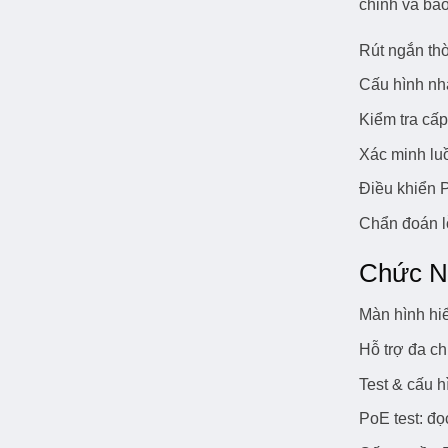
chỉnh và bảo
Rút ngắn thờ
Cấu hình nh
Kiểm tra cấp
Xác minh luồ
Điều khiển P
Chẩn đoán l
Chức N
Màn hình hiể
Hỗ trợ đa c
Test & cấu h
PoE test: đọ