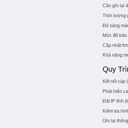
Cần ghi lại 
Thời lượng p
Độ sáng màn 
Mức độ bảo v
Cập nhật fi
Khả năng mở
Quy Tr
Kết nối cáp
Phát hiện c
Đặt IP tĩnh 
Kiểm tra hì
Ghi lại thông