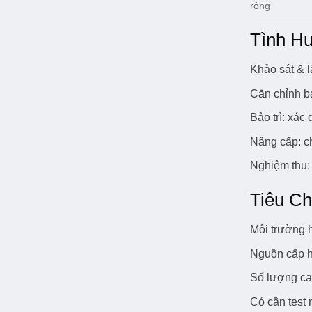
rộng
Tình H
Khảo sát & l
Căn chỉnh b
Bảo trì: xác
Nâng cấp: c
Nghiệm thu: 
Tiêu Ch
Môi trường h
Nguồn cấp h
Số lượng cam
Có cần test