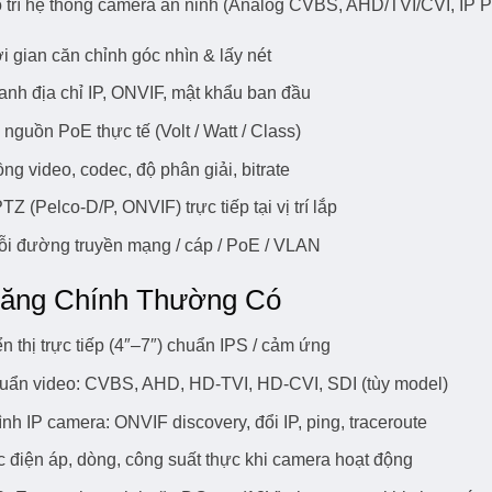
 trì hệ thống camera an ninh (Analog CVBS, AHD/TVI/CVI, IP Po
i gian căn chỉnh góc nhìn & lấy nét
anh địa chỉ IP, ONVIF, mật khẩu ban đầu
 nguồn PoE thực tế (Volt / Watt / Class)
ng video, codec, độ phân giải, bitrate
TZ (Pelco-D/P, ONVIF) trực tiếp tại vị trí lắp
ỗi đường truyền mạng / cáp / PoE / VLAN
ăng Chính Thường Có
n thị trực tiếp (4″–7″) chuẩn IPS / cảm ứng
huẩn video: CVBS, AHD, HD-TVI, HD-CVI, SDI (tùy model)
ình IP camera: ONVIF discovery, đổi IP, ping, traceroute
c điện áp, dòng, công suất thực khi camera hoạt động