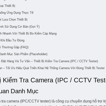
ại Thiết Bị
uống Ứng Dụng Thực Tế
í Lựa Chọn Thiết Bị
ình Sử Dụng Cơ Bản (Gợi Ý)
h Nhanh Với Thiết Bị Đo Kiểm Cáp Mạng
h Khi Đầu Tư Đúng
i Thường Gặp (FAQ)
Danh Mục Sản Phẩm (Placeholder)
ệ Đặt Hàng Và Tư Vấn – Thiết Bị Kiểm Tra Camera (IPC / CCTV Tester)
ận – Tối Ưu Hiệu Quả Triển Khai Hệ Thống Camera Với Đúng Thiết Bị Tester
Bị Kiểm Tra Camera (IPC / CCTV Test
uan Danh Mục
m tra camera (IPC/CCTV tester) là công cụ chuyên dụng hỗ trợ kỹ 