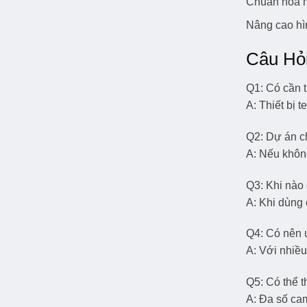
Chuẩn hóa h
Nâng cao hì
Câu Hỏ
Q1: Có cần th
A: Thiết bị 
Q2: Dự án c
A: Nếu khôn
Q3: Khi nào
A: Khi dùng 
Q4: Có nên 
A: Với nhiều
Q5: Có thể th
A: Đa số ca