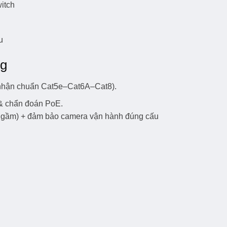
witch
u
ng
ng nhận chuẩn Cat5e–Cat6A–Cat8).
n & chẩn đoán PoE.
i ngầm) + đảm bảo camera vận hành đúng cấu