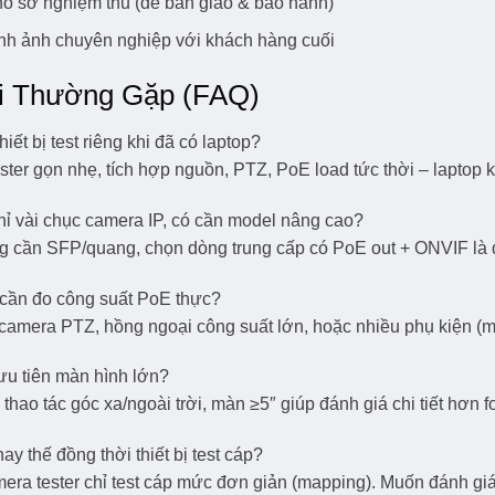
ồ sơ nghiệm thu (dễ bàn giao & bảo hành)
nh ảnh chuyên nghiệp với khách hàng cuối
i Thường Gặp (FAQ)
iết bị test riêng khi đã có laptop?
tester gọn nhẹ, tích hợp nguồn, PTZ, PoE load tức thời – laptop 
hỉ vài chục camera IP, có cần model nâng cao?
g cần SFP/quang, chọn dòng trung cấp có PoE out + ONVIF là 
 cần đo công suất PoE thực?
camera PTZ, hồng ngoại công suất lớn, hoặc nhiều phụ kiện (mic
ưu tiên màn hình lớn?
 thao tác góc xa/ngoài trời, màn ≥5″ giúp đánh giá chi tiết hơn
ay thế đồng thời thiết bị test cáp?
mera tester chỉ test cáp mức đơn giản (mapping). Muốn đánh g