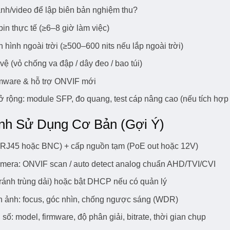
ảnh/video để lập biên bản nghiệm thu?
in thực tế (≥6–8 giờ làm việc)
hình ngoài trời (≥500–600 nits nếu lắp ngoài trời)
ệ (vỏ chống va đập / dây đeo / bao túi)
rmware & hỗ trợ ONVIF mới
 rộng: module SFP, đo quang, test cáp nâng cao (nếu tích hợp 
ình Sử Dụng Cơ Bản (Gợi Ý)
 (RJ45 hoặc BNC) + cấp nguồn tạm (PoE out hoặc 12V)
amera: ONVIF scan / auto detect analog chuẩn AHD/TVI/CVI
(tránh trùng dải) hoặc bật DHCP nếu có quản lý
nh ảnh: focus, góc nhìn, chống ngược sáng (WDR)
 số: model, firmware, độ phân giải, bitrate, thời gian chụp