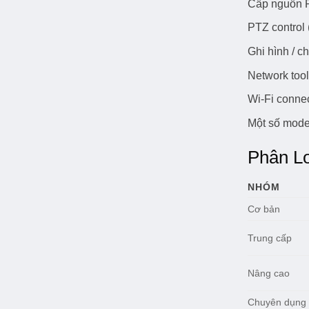
Cấp nguồn P
PTZ control
Ghi hình / c
Network tool
Wi-Fi conne
Một số mode
Phân Lo
NHÓM
Cơ bản
Trung cấp
Nâng cao
Chuyên dụng