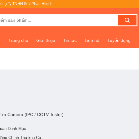
ông Ty TNHH Giải Pháp Hitech
Trang chủ
Giới thiệu
Tin tức
Liên hệ
Tuyển dụng
 Tra Camera (IPC / CCTV Tester)
uan Danh Mục
ăng Chính Thường Có