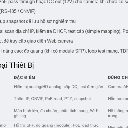
oE pass-through hoặc DC out (12V) cho camera khi chưa có s
 (RS-485 / ONVIF)
hụp snapshot để lưu hồ sơ nghiệm thu
s: scan địa chỉ IP, kiểm tra DHCP, test cáp (simple mapping), P
ct để truy cập giao diện Web camera
l nâng cao: đo quang (khi có module SFP), loop test mạng, TD
ại Thiết Bị
ĐẶC ĐIỂM
DÙNG C
Hiển thị analog/HD analog, cấp DC, test đơn giản
Camera AH
Thêm IP, ONVIF, PoE read, PTZ, snapshot
Hỗn hợp an
Màn hình lớn, đa chuẩn, phân tích mạng, Wi-Fi,
Hệ thống n
ghi log
trung
 mở
Hỗ trợ SFP, đo quang (module), PoE load thực,
Nhà thầu t