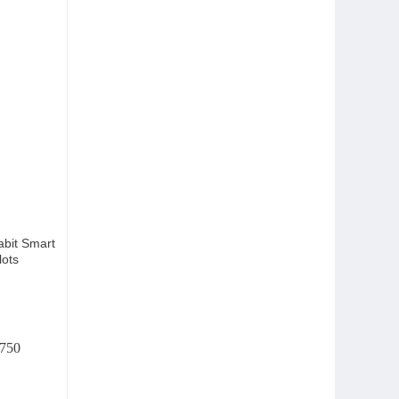
bit Smart
lots