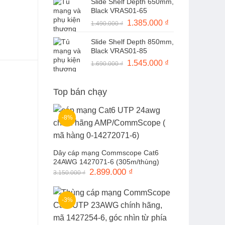
Slide Shelf Depth 650mm,
là:
tại
Black VRAS01-65
1.490.000 ₫.
là:
Giá
1.385.000
₫
Giá
1.490.000
₫
1.370.000 ₫.
gốc
hiện
Slide Shelf Depth 850mm,
là:
tại
Black VRAS01-85
1.490.000 ₫.
là:
Giá
1.545.000
₫
Giá
1.690.000
₫
1.385.000 ₫.
gốc
hiện
là:
tại
Top bán chạy
1.690.000 ₫.
là:
1.545.000 ₫.
-8%
Dây cáp mạng Commscope Cat6
24AWG 1427071-6 (305m/thùng)
Giá
2.899.000
₫
Giá
3.150.000
₫
gốc
hiện
là:
tại
3.150.000 ₫.
là:
2.899.000 ₫.
-3%