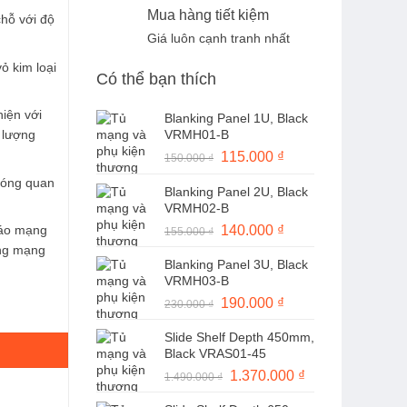
Mua hàng tiết kiệm
chỗ với độ
Giá luôn cạnh tranh nhất
ỏ kim loại
Có thể bạn thích
hiện với
Blanking Panel 1U, Black
VRMH01-B
 lượng
Giá
115.000
₫
Giá
150.000
₫
gốc
hiện
hóng quan
Blanking Panel 2U, Black
là:
tại
VRMH02-B
150.000 ₫.
là:
cáo mạng
Giá
140.000
₫
Giá
155.000
₫
115.000 ₫.
gốc
hiện
ống mạng
Blanking Panel 3U, Black
là:
tại
VRMH03-B
155.000 ₫.
là:
Giá
190.000
₫
Giá
230.000
₫
140.000 ₫.
00 số lượng
gốc
hiện
Slide Shelf Depth 450mm,
là:
tại
Black VRAS01-45
230.000 ₫.
là:
Giá
1.370.000
₫
Giá
1.490.000
₫
190.000 ₫.
gốc
hiện