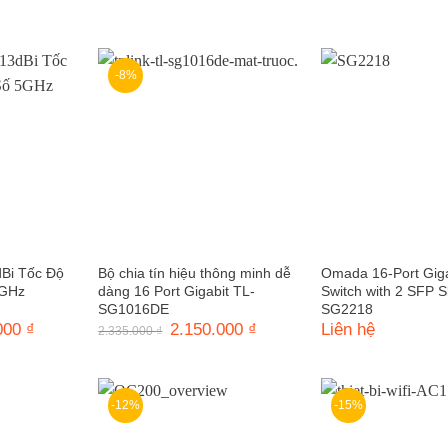
-8%
dBi Tốc Độ
Bộ chia tín hiệu thông minh dễ
Omada 16-Port Giga
5GHz
dàng 16 Port Gigabit TL-
Switch with 2 SFP S
SG1016DE
SG2218
000
₫
Giá
Giá
2.150.000
₫
Giá
Liên hệ
2.335.000
₫
hiện
gốc
hiện
tại
là:
tại
00 ₫.
là:
2.335.000 ₫.
là:
1.445.000 ₫.
2.150.000 ₫.
-12%
-15%