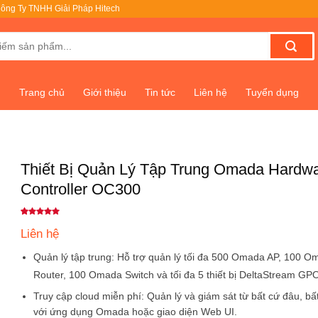
ông Ty TNHH Giải Pháp Hitech
Trang chủ
Giới thiệu
Tin tức
Liên hệ
Tuyển dụng
Thiết Bị Quản Lý Tập Trung Omada Hardw
Controller OC300
5
1
trên 5
dựa trên
Liên hệ
đánh giá
Quản lý tập trung:
Hỗ trợ quản lý tối đa 500 Omada AP, 100 O
Router, 100 Omada Switch và tối đa 5 thiết bị DeltaStream G
Truy cập cloud miễn phí:
Quản lý và giám sát từ bất cứ đâu, bấ
với ứng dụng Omada hoặc giao diện Web UI.