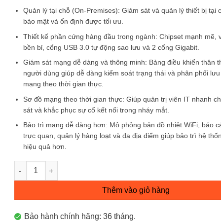
Quản lý tại chỗ (On-Premises):
Giám sát và quản lý thiết bị tại 
bảo mật và ổn định được tối ưu.
Thiết kế phần cứng hàng đầu trong ngành:
Chipset mạnh mẽ, v
bền bỉ, cổng USB 3.0 tự động sao lưu và 2 cổng Gigabit.
Giám sát mạng dễ dàng và thông minh:
Bảng điều khiển thân t
người dùng giúp dễ dàng kiểm soát trạng thái và phân phối lưu
mạng theo thời gian thực.
Sơ đồ mạng theo thời gian thực:
Giúp quản trị viên IT nhanh c
sát và khắc phục sự cố kết nối trong nháy mắt.
Bảo trì mạng dễ dàng hơn:
Mô phỏng bản đồ nhiệt WiFi, báo 
trực quan, quản lý hàng loạt và đa địa điểm giúp bảo trì hệ th
hiệu quả hơn.
Thiết Bị Quản Lý Tập Trung Omada Hardware Controller OC3
Thêm vào giỏ hàng
Bảo hành chính hãng: 36 tháng.