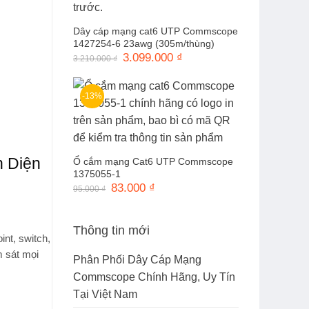
Dây cáp mạng cat6 UTP Commscope
1427254-6 23awg (305m/thùng)
Giá
3.099.000
₫
Giá
3.210.000
₫
gốc
hiện
là:
tại
3.210.000 ₫.
là:
3.099.000 ₫.
-13%
n Diện
Ổ cắm mạng Cat6 UTP Commscope
1375055-1
Giá
83.000
₫
Giá
95.000
₫
gốc
hiện
là:
tại
95.000 ₫.
là:
83.000 ₫.
Thông tin mới
int, switch,
m sát mọi
Phân Phối Dây Cáp Mạng
Commscope Chính Hãng, Uy Tín
Tại Việt Nam