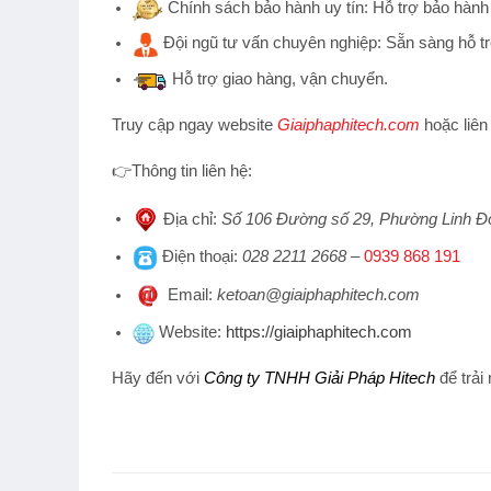
Chính sách bảo hành uy tín:
Hỗ trợ bảo hành 
Đội ngũ tư vấn chuyên nghiệp:
Sẵn sàng hỗ tr
Hỗ trợ
giao hàng, vận chuyển.
Truy cập ngay website
Giaiphaphitech.com
hoặc liên
👉
Thông tin liên hệ:
Địa chỉ
:
Số 106 Đường số 29, Phường Linh Đ
Điện thoại
:
028 2211 2668
–
0939 868 191
Emai
l:
ketoan@giaiphaphitech.com
Website
:
https://giaiphaphitech.com
Hãy đến với
Công ty TNHH Giải Pháp Hitech
để trải