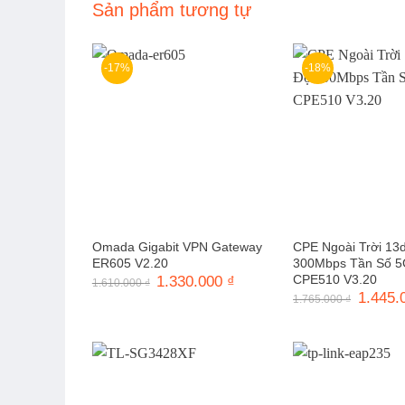
Sản phẩm tương tự
-17%
-18%
Omada Gigabit VPN Gateway
CPE Ngoài Trời 13
ER605 V2.20
300Mbps Tần Số 
CPE510 V3.20
Giá
1.330.000
₫
Giá
1.610.000
₫
gốc
hiện
Giá
1.445.
1.765.000
₫
là:
tại
gốc
1.610.000 ₫.
là:
là:
1.330.000 ₫.
1.765.0