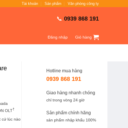
Tài khoản
Sản phẩm
Văn phòng công ty
📞
0939 868 191
Đăng nhập
Giỏ hàng
are
Hotline mua hàng
0939 868 191
Giao hàng nhanh chóng
chỉ trong vòng 24 giờ
mada
†
PON OLT
Sản phẩm chính hãng
t cứ lúc nào
sản phẩm nhập khẩu 100%