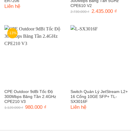
ER7206
300Mbps Băng Tần 5GHz
Liên hệ
CPE610 V2
Giá
2.435.000
₫
Giá
2.730.000
₫
gốc
hiện
là:
tại
2.730.000 ₫.
là:
2.435.0
-13%
CPE Outdoor 9dBi Tốc Độ
Switch Quản Lý JetStream L2+
300Mbps Băng Tần 2.4GHz
16 Cổng 10GE SFP+ TL-
CPE210 V3
SX3016F
Giá
980.000
₫
Giá
Liên hệ
1.120.000
₫
gốc
hiện
là:
tại
1.120.000 ₫.
là:
980.000 ₫.