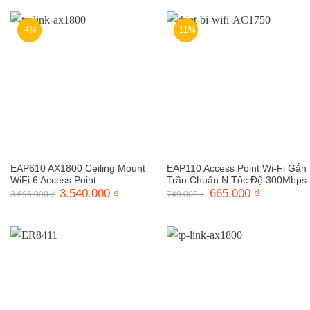
2.335.000 ₫.
là:
2.150.000 ₫.
-4%
-11%
EAP610 AX1800 Ceiling Mount
EAP110 Access Point Wi-Fi Gắn
WiFi 6 Access Point
Trần Chuẩn N Tốc Độ 300Mbps
Giá
3.540.000
₫
Giá
Giá
665.000
₫
Giá
3.696.000
₫
749.000
₫
gốc
hiện
gốc
hiện
là:
tại
là:
tại
3.696.000 ₫.
là:
749.000 ₫.
là:
3.540.000 ₫.
665.000 ₫.