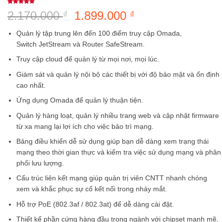
5
1
trên 5
2.170.000
Giá
1.899.000
Giá
₫
₫
dựa trên
đánh giá
gốc
hiện
Quản lý tập trung lên đến 100 điểm truy cập Omada,
là:
tại
Switch JetStream và Router SafeStream.
2.170.000 ₫.
là:
Truy cập cloud để quản lý từ mọi nơi, mọi lúc.
1.899.000 ₫.
Giám sát và quản lý nội bộ các thiết bị với độ bảo mật và ổn định
cao nhất.
Ứng dụng Omada để quản lý thuận tiện.
Quản lý hàng loạt, quản lý nhiều trang web và cập nhật firmware
từ xa mang lại lợi ích cho việc bảo trì mạng.
Bảng điều khiển dễ sử dụng giúp bạn dễ dàng xem trạng thái
mạng theo thời gian thực và kiểm tra việc sử dụng mạng và phân
phối lưu lượng.
Cấu trúc liên kết mạng giúp quản trị viên CNTT nhanh chóng
xem và khắc phục sự cố kết nối trong nháy mắt.
Hỗ trợ PoE (802.3af / 802.3at) để dễ dàng cài đặt.
Thiết kế phần cứng hàng đầu trong ngành với chipset mạnh mẽ,