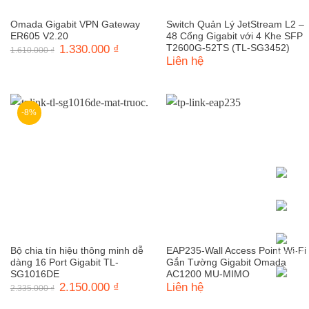
Omada Gigabit VPN Gateway
Switch Quản Lý JetStream L2 –
ER605 V2.20
48 Cổng Gigabit với 4 Khe SFP
Giá
1.330.000
₫
Giá
T2600G-52TS (TL-SG3452)
1.610.000
₫
gốc
hiện
Liên hệ
là:
tại
1.610.000 ₫.
là:
1.330.000 ₫.
-8%
Bộ chia tín hiệu thông minh dễ
EAP235-Wall Access Point Wi-Fi
dàng 16 Port Gigabit TL-
Gắn Tường Gigabit Omada
SG1016DE
AC1200 MU-MIMO
Giá
2.150.000
₫
Giá
Liên hệ
2.335.000
₫
gốc
hiện
là:
tại