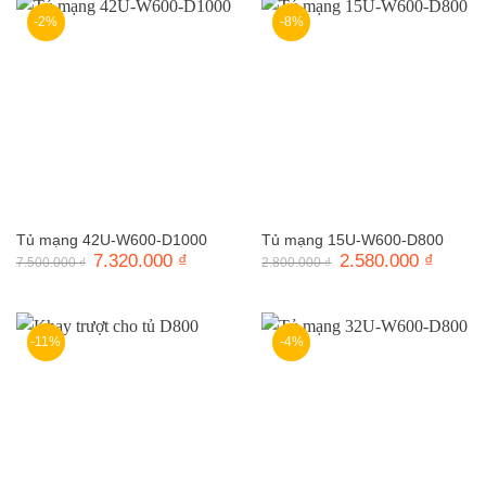
-2%
-8%
Tủ mạng 42U-W600-D1000
Tủ mạng 15U-W600-D800
Giá
7.320.000
₫
Giá
Giá
2.580.000
₫
Giá
7.500.000
₫
2.800.000
₫
gốc
hiện
gốc
hiện
là:
tại
là:
tại
7.500.000 ₫.
là:
2.800.000 ₫.
là:
7.320.000 ₫.
2.580.0
-11%
-4%