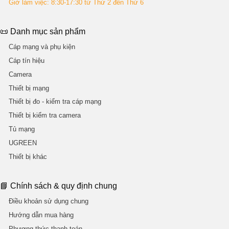
Giờ làm việc: 8:30-17:30 từ Thứ 2 đến Thứ 6
📜 Danh mục sản phẩm
Cáp mạng và phụ kiện
Cáp tín hiệu
Camera
Thiết bị mạng
Thiết bị đo - kiểm tra cáp mạng
Thiết bị kiểm tra camera
Tủ mạng
UGREEN
Thiết bị khác
📘 Chính sách & quy định chung
Điều khoản sử dụng chung
Hướng dẫn mua hàng
Phương thức thanh toán