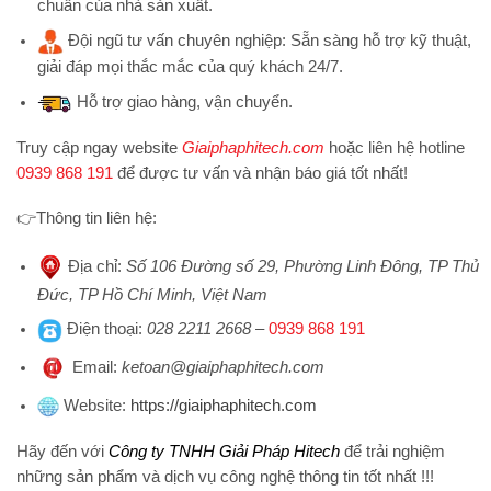
chuẩn của nhà sản xuất.
Đội ngũ tư vấn chuyên nghiệp:
Sẵn sàng hỗ trợ kỹ thuật,
giải đáp mọi thắc mắc của quý khách 24/7.
Hỗ trợ
giao hàng, vận chuyển.
Truy cập ngay website
Giaiphaphitech.com
hoặc liên hệ hotline
0939 868 191
để được tư vấn và nhận báo giá tốt nhất!
👉
Thông tin liên hệ:
Địa chỉ
:
Số 106 Đường số 29, Phường Linh Đông, TP Thủ
Đức, TP Hồ Chí Minh, Việt Nam
Điện thoại
:
028 2211 2668
–
0939 868 191
Emai
l:
ketoan@giaiphaphitech.com
Website
:
https://giaiphaphitech.com
Hãy đến với
Công ty TNHH Giải Pháp Hitech
để trải nghiệm
những sản phẩm và dịch vụ công nghệ thông tin tốt nhất !!!