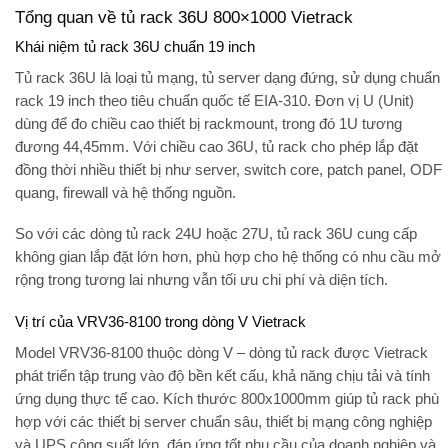
Tổng quan về tủ rack 36U 800×1000 Vietrack
Khái niệm tủ rack 36U chuẩn 19 inch
Tủ rack 36U là loại tủ mạng, tủ server dạng đứng, sử dụng chuẩn
rack 19 inch theo tiêu chuẩn quốc tế EIA-310. Đơn vị U (Unit)
dùng để đo chiều cao thiết bị rackmount, trong đó 1U tương
đương 44,45mm. Với chiều cao 36U, tủ rack cho phép lắp đặt
đồng thời nhiều thiết bị như server, switch core, patch panel, ODF
quang, firewall và hệ thống nguồn.
So với các dòng tủ rack 24U hoặc 27U, tủ rack 36U cung cấp
không gian lắp đặt lớn hơn, phù hợp cho hệ thống có nhu cầu mở
rộng trong tương lai nhưng vẫn tối ưu chi phí và diện tích.
Vị trí của VRV36-8100 trong dòng V Vietrack
Model VRV36-8100 thuộc dòng V – dòng tủ rack được Vietrack
phát triển tập trung vào độ bền kết cấu, khả năng chịu tải và tính
ứng dụng thực tế cao. Kích thước 800x1000mm giúp tủ rack phù
hợp với các thiết bị server chuẩn sâu, thiết bị mạng công nghiệp
và UPS công suất lớn, đáp ứng tốt nhu cầu của doanh nghiệp và