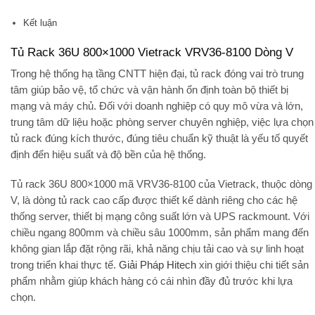
Kết luận
Tủ Rack 36U 800×1000 Vietrack VRV36-8100 Dòng V
Trong hệ thống hạ tầng CNTT hiện đại, tủ rack đóng vai trò trung
tâm giúp bảo vệ, tổ chức và vận hành ổn định toàn bộ thiết bị
mạng và máy chủ. Đối với doanh nghiệp có quy mô vừa và lớn,
trung tâm dữ liệu hoặc phòng server chuyên nghiệp, việc lựa chọn
tủ rack đúng kích thước, đúng tiêu chuẩn kỹ thuật là yếu tố quyết
định đến hiệu suất và độ bền của hệ thống.
Tủ rack 36U 800×1000 mã VRV36-8100 của Vietrack, thuộc dòng
V, là dòng tủ rack cao cấp được thiết kế dành riêng cho các hệ
thống server, thiết bị mạng công suất lớn và UPS rackmount. Với
chiều ngang 800mm và chiều sâu 1000mm, sản phẩm mang đến
không gian lắp đặt rộng rãi, khả năng chịu tải cao và sự linh hoạt
trong triển khai thực tế.
Giải Pháp Hitech
xin giới thiệu chi tiết sản
phẩm nhằm giúp khách hàng có cái nhìn đầy đủ trước khi lựa
chọn.