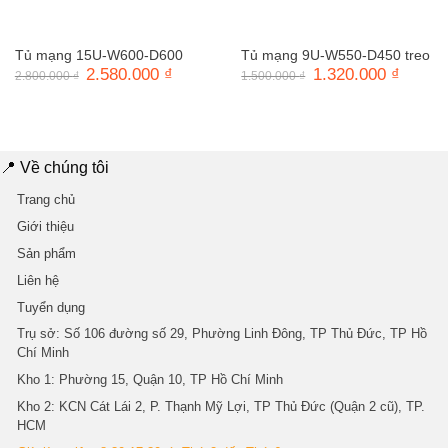
Tủ mạng 15U-W600-D600
Tủ mạng 9U-W550-D450 treo
Giá
2.580.000
₫
Giá
Giá
1.320.000
₫
Giá
2.800.000
₫
1.500.000
₫
gốc
hiện
gốc
hiện
là:
tại
là:
tại
2.800.000 ₫.
là:
1.500.000 ₫.
là:
2.580.000 ₫.
1.320.0
📍 Về chúng tôi
Trang chủ
Giới thiệu
Sản phẩm
Liên hệ
Tuyển dụng
Trụ sở
: Số 106 đường số 29, Phường Linh Đông, TP Thủ Đức, TP Hồ
Chí Minh
Kho 1
: Phường 15, Quận 10, TP Hồ Chí Minh
Kho 2
: KCN Cát Lái 2, P. Thạnh Mỹ Lợi, TP Thủ Đức (Quận 2 cũ), TP.
HCM