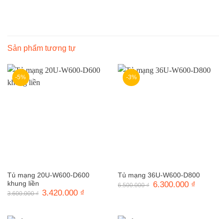
Sản phẩm tương tự
-5%
-3%
Tủ mạng 20U-W600-D600
Tủ mạng 36U-W600-D800
khung liền
Giá
6.300.000
₫
Giá
6.500.000
₫
gốc
hiện
Giá
3.420.000
₫
Giá
3.600.000
₫
là:
tại
gốc
hiện
6.500.000 ₫.
là:
là:
tại
6.300.0
3.600.000 ₫.
là:
3.420.000 ₫.