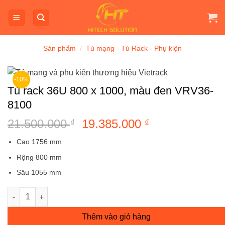
Bỏ
qua
nội
dung
Sản phẩm
/
Tủ mạng - Tủ Rack - Phụ kiện
-10%
Tủ rack 36U 800 x 1000, màu đen VRV36-
8100
21.500.000
Giá
19.385.000
Giá
₫
₫
gốc
hiện
Cao 1756 mm
là:
tại
Rộng 800 mm
21.500.000 ₫.
là:
19.385.000 ₫.
Sâu 1055 mm
Tủ rack 36U 800 x 1000, màu đen VRV36-8100 số lượng
Thêm vào giỏ hàng