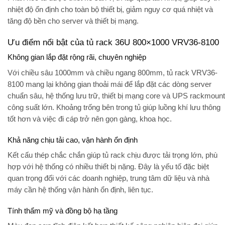
nhiệt độ ổn định cho toàn bộ thiết bị, giảm nguy cơ quá nhiệt và
tăng độ bền cho server và thiết bị mạng.
Ưu điểm nổi bật của tủ rack 36U 800×1000 VRV36-8100
Không gian lắp đặt rộng rãi, chuyên nghiệp
Với chiều sâu 1000mm và chiều ngang 800mm, tủ rack VRV36-
8100 mang lại không gian thoải mái để lắp đặt các dòng server
chuẩn sâu, hệ thống lưu trữ, thiết bị mạng core và UPS rackmount
công suất lớn. Khoảng trống bên trong tủ giúp luồng khí lưu thông
tốt hơn và việc đi cáp trở nên gọn gàng, khoa học.
Khả năng chịu tải cao, vận hành ổn định
Kết cấu thép chắc chắn giúp tủ rack chịu được tải trọng lớn, phù
hợp với hệ thống có nhiều thiết bị nặng. Đây là yếu tố đặc biệt
quan trọng đối với các doanh nghiệp, trung tâm dữ liệu và nhà
máy cần hệ thống vận hành ổn định, liên tục.
Tính thẩm mỹ và đồng bộ hạ tầng