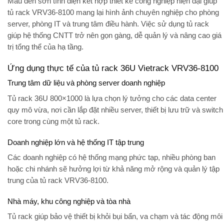
Màu đen sơn tĩnh điện kết hợp thiết kế công nghiệp hiện đại giúp
tủ rack VRV36-8100 mang lại hình ảnh chuyên nghiệp cho phòng
server, phòng IT và trung tâm điều hành. Việc sử dụng tủ rack
giúp hệ thống CNTT trở nên gọn gàng, dễ quản lý và nâng cao giá
trị tổng thể của hạ tầng.
Ứng dụng thực tế của tủ rack 36U Vietrack VRV36-8100
Trung tâm dữ liệu và phòng server doanh nghiệp
Tủ rack 36U 800×1000 là lựa chọn lý tưởng cho các data center
quy mô vừa, nơi cần lắp đặt nhiều server, thiết bị lưu trữ và switch
core trong cùng một tủ rack.
Doanh nghiệp lớn và hệ thống IT tập trung
Các doanh nghiệp có hệ thống mạng phức tạp, nhiều phòng ban
hoặc chi nhánh sẽ hưởng lợi từ khả năng mở rộng và quản lý tập
trung của tủ rack VRV36-8100.
Nhà máy, khu công nghiệp và tòa nhà
Tủ rack giúp bảo vệ thiết bị khỏi bụi bẩn, va chạm và tác động môi