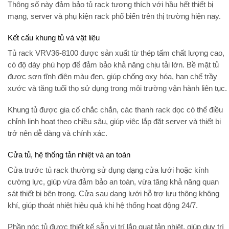
Thông số này đảm bảo tủ rack tương thích với hầu hết thiết bị
mạng, server và phụ kiện rack phổ biến trên thị trường hiện nay.
Kết cấu khung tủ và vật liệu
Tủ rack VRV36-8100 được sản xuất từ thép tấm chất lượng cao,
có độ dày phù hợp để đảm bảo khả năng chịu tải lớn. Bề mặt tủ
được sơn tĩnh điện màu đen, giúp chống oxy hóa, hạn chế trầy
xước và tăng tuổi thọ sử dụng trong môi trường vận hành liên tục.
Khung tủ được gia cố chắc chắn, các thanh rack dọc có thể điều
chỉnh linh hoạt theo chiều sâu, giúp việc lắp đặt server và thiết bị
trở nên dễ dàng và chính xác.
Cửa tủ, hệ thống tản nhiệt và an toàn
Cửa trước tủ rack thường sử dụng dạng cửa lưới hoặc kính
cường lực, giúp vừa đảm bảo an toàn, vừa tăng khả năng quan
sát thiết bị bên trong. Cửa sau dạng lưới hỗ trợ lưu thông không
khí, giúp thoát nhiệt hiệu quả khi hệ thống hoạt động 24/7.
Phần nóc tủ được thiết kế sẵn vị trí lắp quạt tản nhiệt, giúp duy trì