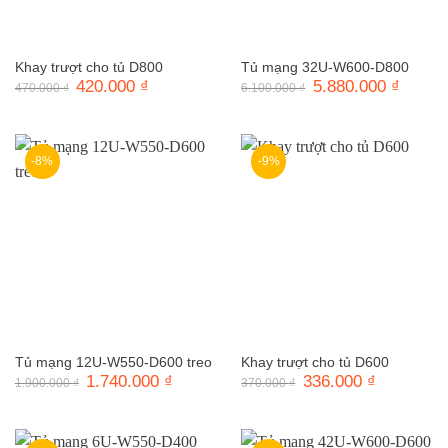
Khay trượt cho tủ D800
Tủ mạng 32U-W600-D800
Giá
420.000
₫
Giá
Giá
5.880.000
₫
Giá
470.000
₫
6.100.000
₫
gốc
hiện
gốc
hiện
là:
tại
là:
tại
470.000 ₫.
là:
6.100.000 ₫.
là:
420.000 ₫.
5.880.0
-8%
-9%
Tủ mạng 12U-W550-D600 treo
Khay trượt cho tủ D600
Giá
1.740.000
₫
Giá
Giá
336.000
₫
Giá
1.900.000
₫
370.000
₫
gốc
hiện
gốc
hiện
là:
tại
là:
tại
1.900.000 ₫.
là:
370.000 ₫.
là:
1.740.000 ₫.
336.000 ₫.