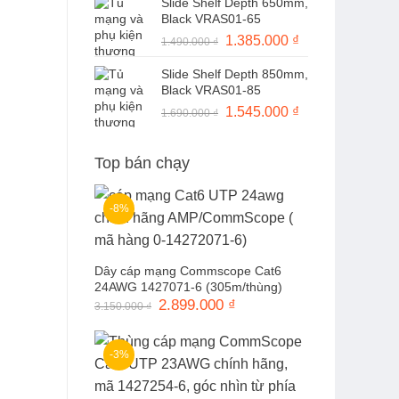
Slide Shelf Depth 650mm,
là:
tại
Black VRAS01-65
1.490.000 ₫.
là:
Giá
1.385.000
₫
Giá
1.490.000
₫
1.370.000 ₫.
gốc
hiện
Slide Shelf Depth 850mm,
là:
tại
Black VRAS01-85
1.490.000 ₫.
là:
Giá
1.545.000
₫
Giá
1.690.000
₫
1.385.000 ₫.
gốc
hiện
là:
tại
Top bán chạy
1.690.000 ₫.
là:
1.545.000 ₫.
-8%
Dây cáp mạng Commscope Cat6
24AWG 1427071-6 (305m/thùng)
Giá
2.899.000
₫
Giá
3.150.000
₫
gốc
hiện
là:
tại
3.150.000 ₫.
là:
2.899.000 ₫.
-3%