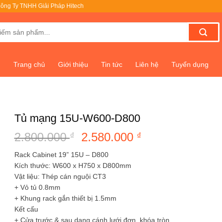
ông Ty TNHH Giải Pháp Hitech
Trang chủ
Giới thiệu
Tin tức
Liên hệ
Tuyển dụng
Tủ mạng 15U-W600-D800
2.800.000
Giá
2.580.000
Giá
₫
₫
gốc
hiện
Rack Cabinet 19” 15U – D800
là:
tại
Kích thước: W600 x H750 x D800mm
2.800.000 ₫.
là:
Vật liệu: Thép cán nguội CT3
2.580.000 ₫.
+ Vỏ tủ 0.8mm
+ Khung rack gắn thiết bị 1.5mm
Kết cấu
+ Cửa trước & sau dạng cánh lưới đơn, khóa tròn