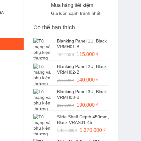
Mua hàng tiết kiệm
0A.
Giá luôn cạnh tranh nhất
Có thể bạn thích
Blanking Panel 1U, Black
VRMH01-B
Giá
115.000
₫
Giá
150.000
₫
gốc
hiện
Blanking Panel 2U, Black
là:
tại
VRMH02-B
150.000 ₫.
là:
Giá
140.000
₫
Giá
155.000
₫
115.000 ₫.
gốc
hiện
Blanking Panel 3U, Black
là:
tại
VRMH03-B
155.000 ₫.
là:
Giá
190.000
₫
Giá
230.000
₫
140.000 ₫.
gốc
hiện
Slide Shelf Depth 450mm,
là:
tại
Black VRAS01-45
230.000 ₫.
là:
Giá
1.370.000
₫
Giá
1.490.000
₫
190.000 ₫.
gốc
hiện