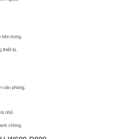
ộ bên trong.
thiết bị.
an văn phòng.
và nhỏ.
anh chóng.