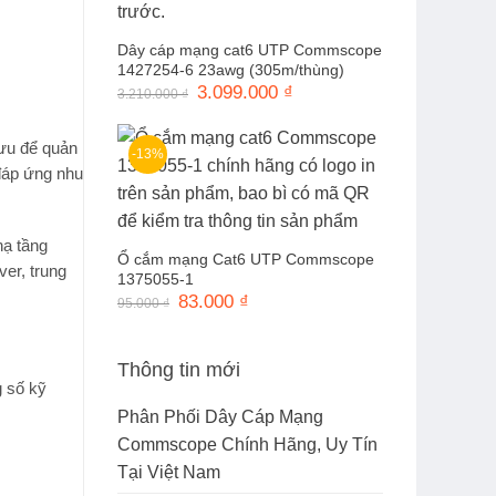
Dây cáp mạng cat6 UTP Commscope
1427254-6 23awg (305m/thùng)
Giá
3.099.000
₫
Giá
3.210.000
₫
gốc
hiện
là:
tại
3.210.000 ₫.
là:
 ưu để quản
3.099.000 ₫.
-13%
đáp ứng nhu
hạ tầng
Ổ cắm mạng Cat6 UTP Commscope
er, trung
1375055-1
Giá
83.000
₫
Giá
95.000
₫
gốc
hiện
là:
tại
95.000 ₫.
là:
83.000 ₫.
Thông tin mới
g số kỹ
Phân Phối Dây Cáp Mạng
Commscope Chính Hãng, Uy Tín
Tại Việt Nam