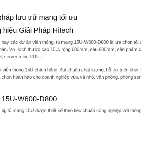
háp lưu trữ mạng tối ưu
 hiệu Giải Pháp Hitech
u hay các dự án viễn thông,
tủ mạng 15U-W600-D800
là lựa chọn tối
toàn. Với kích thước
cao 15U, rộng 600mm, sâu 800mm
, sản phẩm 
anel, server mini, PDU…
k viễn thông 15U
chính hãng, đạt chuẩn chất lượng, hỗ trợ triển khai 
 chọn hoàn hảo cho doanh nghiệp vừa và nhỏ, văn phòng, phòng serv
ạng 15U-W600-D800
 bị,
tủ mạng 15U
được thiết kế theo tiêu chuẩn công nghiệp với thôn