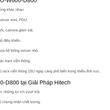
15U-W600-D800
ường khác nhau:
 server mini, PDU.
AN, camera giám sát.
tủ điều khiển.
hợp hệ thống server nhỏ.
ác trạm viễn thông.
tủ rack viễn thông 15U
ngày càng phổ biến trong nhiều lĩnh vực.
-D800 tại Giải Pháp Hitech
 những lợi ích vượt trội:
đủ chứng nhận chất lượng.