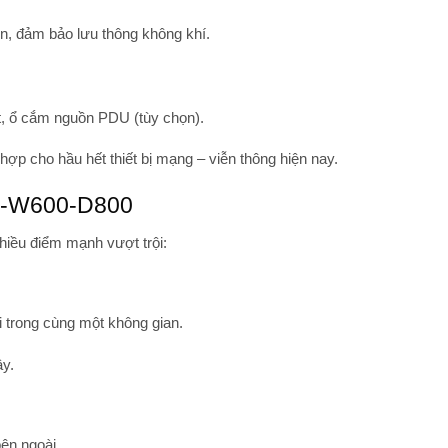
rên, đảm bảo lưu thông không khí.
ệt, ổ cắm nguồn PDU (tùy chọn).
hợp cho hầu hết thiết bị mạng – viễn thông hiện nay.
5U-W600-D800
iều điểm mạnh vượt trội:
i
trong cùng một không gian.
ây.
ên ngoài.