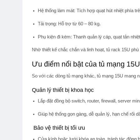
Hệ thống làm mát
: Tích hợp quạt hút nhiệt phía t
Tải trọng
: Hỗ trợ từ 60 – 80 kg.
Phụ kiện đi kèm
: Thanh quản lý cáp, quạt tản nhi
Nhờ thiết kế chắc chắn và linh hoạt,
tủ rack 15U
phù 
Ưu điểm nổi bật của tủ mạng 1
So với các dòng tủ mạng khác,
tủ mạng 15U
mang nh
Quản lý thiết bị khoa học
Lắp đặt đồng bộ
switch, router, firewall, server min
Giúp hệ thống gọn gàng, dễ quản lý, hạn chế rối d
Bảo vệ thiết bị tối ưu
Cửa kính hoặc lưới khóa an toàn, tránh tác động b