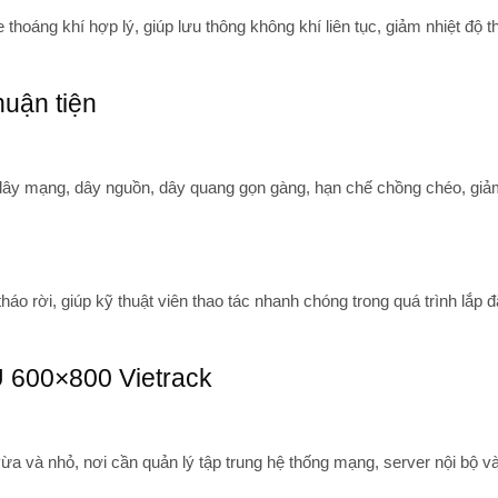
 thoáng khí hợp lý, giúp lưu thông không khí liên tục, giảm nhiệt độ th
huận tiện
 dây mạng, dây nguồn, dây quang gọn gàng, hạn chế chồng chéo, gi
o rời, giúp kỹ thuật viên thao tác nhanh chóng trong quá trình lắp đ
U 600×800 Vietrack
vừa và nhỏ
, nơi cần quản lý tập trung hệ thống mạng, server nội bộ và 