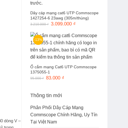
Dây cáp mạng cat6 UTP Commscope
1427254-6 23awg (305m/thùng)
Giá
3.099.000
₫
Giá
3.210.000
₫
gốc
hiện
là:
tại
3.210.000 ₫.
là:
3.099.000 ₫.
-13%
Ổ cắm mạng Cat6 UTP Commscope
1375055-1
Giá
83.000
₫
Giá
95.000
₫
gốc
hiện
là:
tại
95.000 ₫.
là:
83.000 ₫.
Thông tin mới
Phân Phối Dây Cáp Mạng
Commscope Chính Hãng, Uy Tín
80 dòng V
–
Tại Việt Nam
ỹ trong