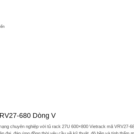
iến
VRV27-680 Dòng V
ị mạng chuyên nghiệp với
tủ rack 27U 600×800 Vietrack mã VRV27-6
n đại, đáp ứng đồng thời yêu cầu về kỹ thuật, độ bền và tính thẩm m