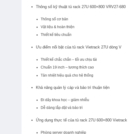
Thông số kỹ thuật tủ rack 27U 600×800 VRV27-680
Thông số cơ bản
Vật liệu & hoàn thiện
Thiết kế tiêu chuẩn
Ưu điểm nổi bật của tủ rack Vietrack 27U dòng V
Thiết kế chắc chắn – tối ưu chịu tải
Chuẩn 19 inch – tương thích cao
Tản nhiệt hiệu quả cho hệ thống
Khả năng quản lý cáp và bảo trì thuận tiện
Đi dây khoa học – giảm nhiễu
Dễ dàng lắp đặt và bảo trì
Ứng dụng thực tế của tủ rack 27U 600×800 Vietrack
Phòng server doanh nghiệp