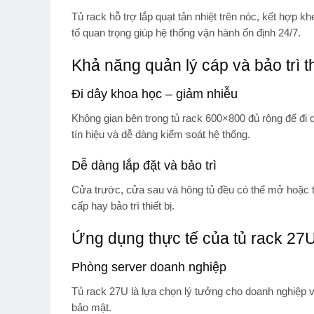
Tủ rack hỗ trợ lắp
quạt tản nhiệt trên nóc
, kết hợp khe
tố quan trọng giúp hệ thống vận hành ổn định 24/7.
Khả năng quản lý cáp và bảo trì t
Đi dây khoa học – giảm nhiễu
Không gian bên trong tủ rack 600×800 đủ rộng để đi
tín hiệu và dễ dàng kiểm soát hệ thống.
Dễ dàng lắp đặt và bảo trì
Cửa trước, cửa sau và hông tủ đều có thể mở hoặc thá
cấp hay bảo trì thiết bị.
Ứng dụng thực tế của tủ rack 27
Phòng server doanh nghiệp
Tủ rack 27U là lựa chọn lý tưởng cho
doanh nghiệp 
bảo mật.