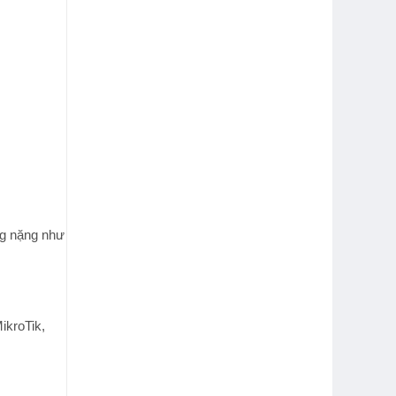
ng nặng như
ikroTik,