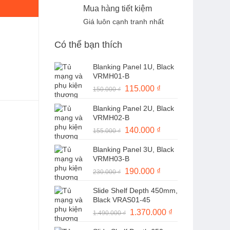
Mua hàng tiết kiệm
Giá luôn cạnh tranh nhất
Có thể bạn thích
Blanking Panel 1U, Black
VRMH01-B
Giá
115.000
₫
Giá
150.000
₫
gốc
hiện
Blanking Panel 2U, Black
là:
tại
VRMH02-B
150.000 ₫.
là:
Giá
140.000
₫
Giá
155.000
₫
115.000 ₫.
gốc
hiện
Blanking Panel 3U, Black
là:
tại
VRMH03-B
155.000 ₫.
là:
Giá
190.000
₫
Giá
230.000
₫
140.000 ₫.
gốc
hiện
Slide Shelf Depth 450mm,
là:
tại
Black VRAS01-45
230.000 ₫.
là:
Giá
1.370.000
₫
Giá
1.490.000
₫
190.000 ₫.
gốc
hiện