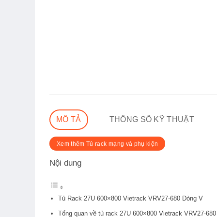
MÔ TẢ
THÔNG SỐ KỸ THUẬT
Xem thêm Tủ rack mạng và phụ kiện
Nội dung
Tủ Rack 27U 600×800 Vietrack VRV27-680 Dòng V
Tổng quan về tủ rack 27U 600×800 Vietrack VRV27-680