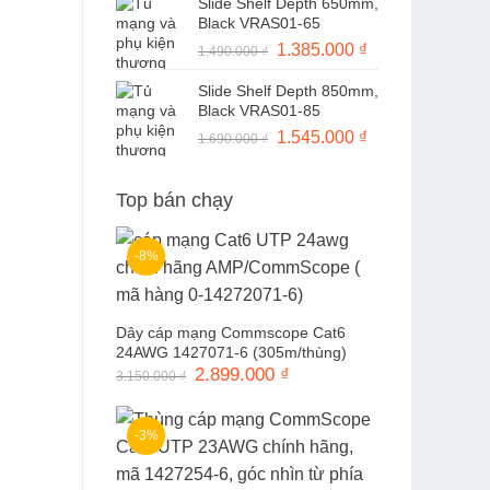
Slide Shelf Depth 650mm,
là:
tại
Black VRAS01-65
1.490.000 ₫.
là:
Giá
1.385.000
₫
Giá
1.490.000
₫
1.370.000 ₫.
gốc
hiện
Slide Shelf Depth 850mm,
là:
tại
Black VRAS01-85
1.490.000 ₫.
là:
Giá
1.545.000
₫
Giá
1.690.000
₫
1.385.000 ₫.
gốc
hiện
là:
tại
Top bán chạy
1.690.000 ₫.
là:
1.545.000 ₫.
-8%
Dây cáp mạng Commscope Cat6
24AWG 1427071-6 (305m/thùng)
Giá
2.899.000
₫
Giá
3.150.000
₫
gốc
hiện
là:
tại
3.150.000 ₫.
là:
2.899.000 ₫.
-3%