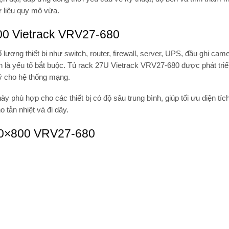
ữ liệu quy mô vừa.
00 Vietrack VRV27-680
 lượng thiết bị như
switch, router, firewall, server, UPS, đầu ghi cam
h
là yếu tố bắt buộc.
Tủ rack 27U Vietrack VRV27-680
được phát triể
lý cho hệ thống mạng.
 này phù hợp cho các thiết bị có độ sâu trung bình, giúp tối ưu diện tí
tản nhiệt và đi dây.
600×800 VRV27-680