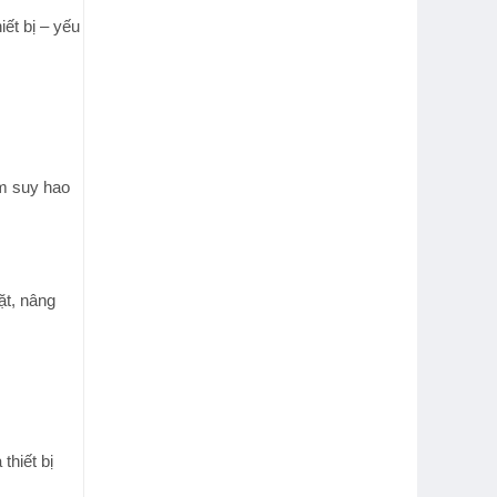
iết bị – yếu
ảm suy hao
ặt, nâng
thiết bị