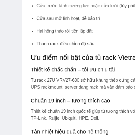
Cửa trước kính cường lực hoặc cửa lưới (tùy phi
Cửa sau mở linh hoạt, dễ bảo trì
Hai hông tháo rời tiện lắp đặt
Thanh rack điều chỉnh độ sâu
Ưu điểm nổi bật của tủ rack Viet
Thiết kế chắc chắn – tối ưu chịu tải
Tủ rack 27U VRV27-680 sở hữu khung thép cứng cáp, 
UPS rackmount, server dạng rack
mà vẫn đảm bảo độ
Chuẩn 19 inch – tương thích cao
Thiết kế chuẩn
19 inch quốc tế
giúp tủ tương thích vớ
TP-Link, Ruijie, Ubiquiti, HPE, Dell
.
Tản nhiệt hiệu quả cho hệ thống