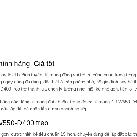
nh hãng, Giá tốt
ay thiết bị định tuyến,
tủ mạng
đóng vai trò vô cùng quan trọng trong
ng ngày càng đa dạng, đặc biệt ở văn phòng nhỏ, hộ gia đình hay hệ t
D400 treo
trở thành lựa chọn lý tưởng nhờ thiết kế nhỏ gọn, tiện lợi 
 hãng các dòng tủ mạng đạt chuẩn, trong đó có
tủ mạng 4U-W550-D4
 cầu lắp đặt cá nhân lẫn dự án doanh nghiệp.
-W550-D400 treo
gọn, được thiết kế tiêu chuẩn 19 inch, chuyên dụng để lắp đặt các th