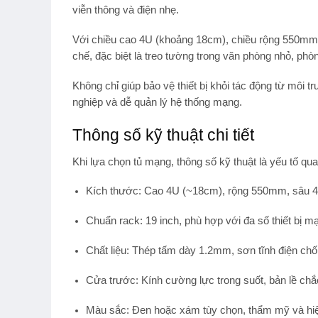
viễn thông và điện nhẹ.
Với chiều cao
4U (khoảng 18cm)
, chiều rộng
550mm
chế, đặc biệt là treo tường trong văn phòng nhỏ, phò
Không chỉ giúp bảo vệ thiết bị khỏi tác động từ môi 
nghiệp và dễ quản lý hệ thống mạng
.
Thông số kỹ thuật chi tiết
Khi lựa chọn tủ mạng, thông số kỹ thuật là yếu tố qu
Kích thước:
Cao 4U (~18cm), rộng 550mm, sâu
Chuẩn rack:
19 inch, phù hợp với đa số thiết bị mạ
Chất liệu:
Thép tấm dày 1.2mm, sơn tĩnh điện chống
Cửa trước:
Kính cường lực trong suốt, bản lề chắ
Màu sắc:
Đen hoặc xám tùy chọn, thẩm mỹ và hiệ