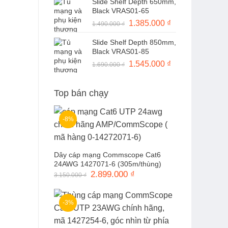
Slide Shelf Depth 650mm,
là:
tại
Black VRAS01-65
1.490.000 ₫.
là:
Giá
1.385.000
₫
Giá
1.490.000
₫
1.370.000 ₫.
gốc
hiện
Slide Shelf Depth 850mm,
là:
tại
Black VRAS01-85
1.490.000 ₫.
là:
Giá
1.545.000
₫
Giá
1.690.000
₫
1.385.000 ₫.
gốc
hiện
là:
tại
Top bán chạy
1.690.000 ₫.
là:
1.545.000 ₫.
-8%
Dây cáp mạng Commscope Cat6
24AWG 1427071-6 (305m/thùng)
Giá
2.899.000
₫
Giá
3.150.000
₫
gốc
hiện
là:
tại
3.150.000 ₫.
là:
2.899.000 ₫.
-3%