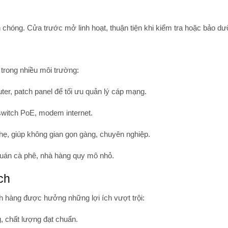
 chóng. Cửa trước mở linh hoạt, thuận tiện khi kiểm tra hoặc bảo dưỡ
rong nhiều môi trường:
uter, patch panel để tối ưu quản lý cáp mạng.
switch PoE, modem internet.
nhẹ, giúp không gian gọn gàng, chuyên nghiệp.
 quán cà phê, nhà hàng quy mô nhỏ.
ch
h hàng được hưởng những lợi ích vượt trội:
, chất lượng đạt chuẩn.