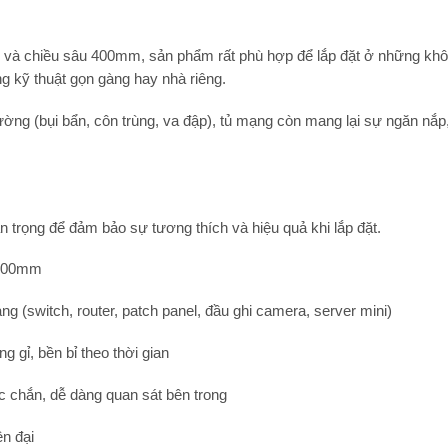
và chiều sâu
400mm
, sản phẩm rất phù hợp để lắp đặt ở những khô
ng kỹ thuật gọn gàng hay nhà riêng.
trường (bụi bẩn, côn trùng, va đập), tủ mạng còn mang lại sự
ngăn nắp
an trọng để đảm bảo sự tương thích và hiệu quả khi lắp đặt.
 400mm
ng (switch, router, patch panel, đầu ghi camera, server mini)
 gỉ, bền bỉ theo thời gian
c chắn, dễ dàng quan sát bên trong
n đại