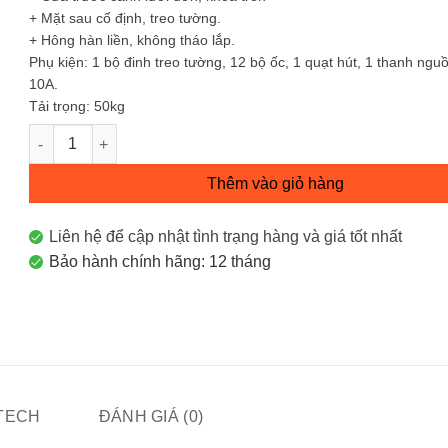
+ Mặt sau cố định, treo tường.
+ Hông hàn liền, không tháo lắp.
Phụ kiện: 1 bộ đinh treo tường, 12 bộ ốc, 1 quạt hút, 1 thanh nguồ
10A.
Tải trọng: 50kg
Tủ mạng 4U-W550-D400 treo số lượng
Thêm vào giỏ hàng
Liên hệ để cập nhật tình trạng hàng và giá tốt nhất
Bảo hành chính hãng: 12 tháng
ITECH
ĐÁNH GIÁ (0)