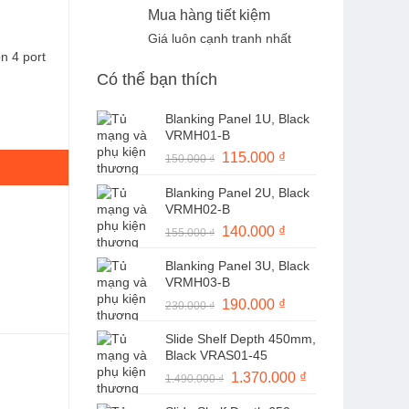
Mua hàng tiết kiệm
Giá luôn cạnh tranh nhất
n 4 port
Có thể bạn thích
Blanking Panel 1U, Black
VRMH01-B
Giá
115.000
₫
Giá
150.000
₫
gốc
hiện
Blanking Panel 2U, Black
là:
tại
VRMH02-B
150.000 ₫.
là:
Giá
140.000
₫
Giá
155.000
₫
115.000 ₫.
gốc
hiện
Blanking Panel 3U, Black
là:
tại
VRMH03-B
155.000 ₫.
là:
Giá
190.000
₫
Giá
230.000
₫
140.000 ₫.
gốc
hiện
Slide Shelf Depth 450mm,
là:
tại
Black VRAS01-45
230.000 ₫.
là:
Giá
1.370.000
₫
Giá
1.490.000
₫
190.000 ₫.
gốc
hiện