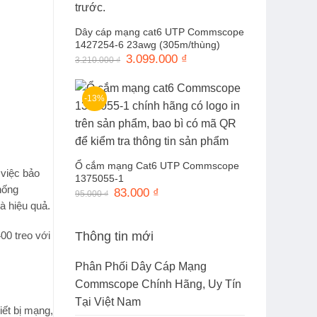
Dây cáp mạng cat6 UTP Commscope
1427254-6 23awg (305m/thùng)
Giá
3.099.000
₫
Giá
3.210.000
₫
gốc
hiện
là:
tại
3.210.000 ₫.
là:
3.099.000 ₫.
-13%
Ổ cắm mạng Cat6 UTP Commscope
 việc bảo
1375055-1
hống
Giá
83.000
₫
Giá
95.000
₫
gốc
hiện
và hiệu quả.
là:
tại
95.000 ₫.
là:
83.000 ₫.
Thông tin mới
00 treo
với
Phân Phối Dây Cáp Mạng
Commscope Chính Hãng, Uy Tín
Tại Việt Nam
iết bị mạng,