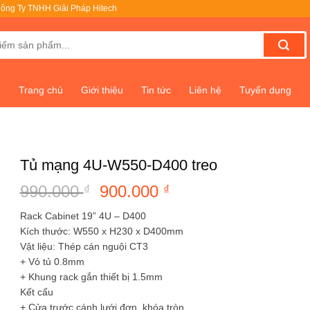
ông Ty TNHH Giải Pháp Hitech
Trang chủ
Giới thiệu
Tin tức
Liên hệ
Tuyển dụng
Tủ mạng 4U-W550-D400 treo
990.000
Giá
900.000
Giá
₫
₫
gốc
hiện
Rack Cabinet 19” 4U – D400
là:
tại
Kích thước: W550 x H230 x D400mm
990.000 ₫.
là:
Vật liệu: Thép cán nguội CT3
900.000 ₫.
+ Vỏ tủ 0.8mm
+ Khung rack gắn thiết bị 1.5mm
Kết cấu
+ Cửa trước cánh lưới đơn, khóa tròn