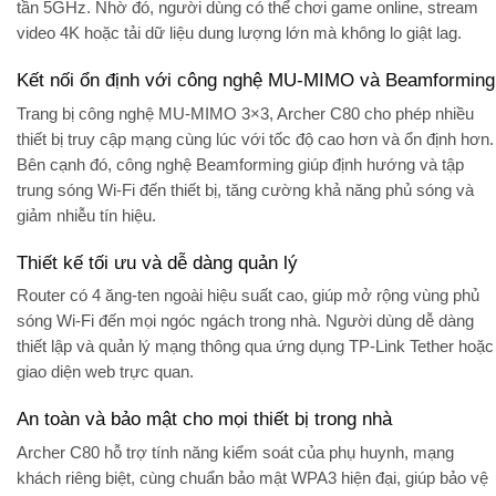
tần 5GHz
. Nhờ đó, người dùng có thể chơi game online, stream
video 4K hoặc tải dữ liệu dung lượng lớn mà không lo giật lag.
Kết nối ổn định với công nghệ MU-MIMO và Beamforming
Trang bị công nghệ
MU-MIMO 3×3
, Archer C80 cho phép nhiều
thiết bị truy cập mạng cùng lúc với tốc độ cao hơn và ổn định hơn.
Bên cạnh đó, công nghệ
Beamforming
giúp định hướng và tập
trung sóng Wi-Fi đến thiết bị, tăng cường khả năng phủ sóng và
giảm nhiễu tín hiệu.
Thiết kế tối ưu và dễ dàng quản lý
Router có 4 ăng-ten ngoài hiệu suất cao, giúp mở rộng vùng phủ
sóng Wi-Fi đến mọi ngóc ngách trong nhà. Người dùng dễ dàng
thiết lập và quản lý mạng thông qua ứng dụng
TP-Link Tether
hoặc
giao diện web trực quan.
An toàn và bảo mật cho mọi thiết bị trong nhà
Archer C80 hỗ trợ tính năng
kiểm soát của phụ huynh
,
mạng
khách riêng biệt
, cùng chuẩn
bảo mật WPA3
hiện đại, giúp bảo vệ