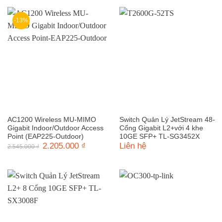
1.190.000 ₫.
là:
1.120.000 ₫.
là:
900.000 ₫.
980.000 ₫
-13%
AC1200 Wireless MU-MIMO
Switch Quản Lý JetStream 48-
Gigabit Indoor/Outdoor Access
Cổng Gigabit L2+với 4 khe
Point (EAP225-Outdoor)
10GE SFP+ TL-SG3452X
Giá
2.205.000
₫
Giá
Liên hệ
2.545.000
₫
gốc
hiện
là:
tại
2.545.000 ₫.
là:
2.205.000 ₫.