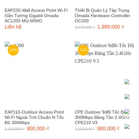
EAP235-Wall Access Point Wi-Fi
Thiết Bị Quản Lý Tập Trung
Gắn Tường Gigabit Omada
Omada Hardware Controller
AC1200 MU-MIMO
OC200
Liên hệ
Giá
1.899.000
₫
Giá
2.170.000
₫
gốc
hiện
là:
tại
2.170.000 ₫.
là:
1.899.0
-24%
-13%
EAP110-Outdoor Access Point
CPE Outdoor 9dBi Tốc Độ
Wi-Fi Ngoài Trời Chuẩn N Tốc
300Mbps Băng Tần 2.4GHz
Độ 300Mbps
CPE210 V3
Giá
900.000
₫
Giá
Giá
980.000
₫
Giá
1.190.000
₫
1.120.000
₫
gốc
hiện
gốc
hiện
là:
tại
là:
tại