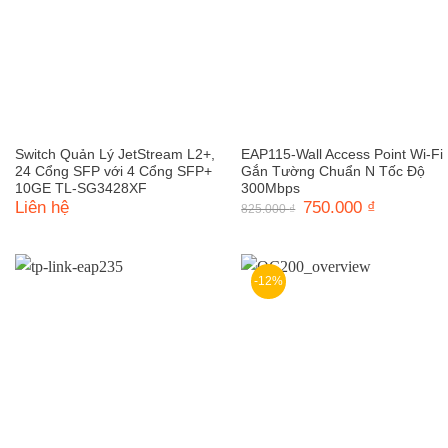
Switch Quản Lý JetStream L2+,
EAP115-Wall Access Point Wi-Fi
24 Cổng SFP với 4 Cổng SFP+
Gắn Tường Chuẩn N Tốc Độ
10GE TL-SG3428XF
300Mbps
Liên hệ
Giá
750.000
₫
Giá
825.000
₫
gốc
hiện
là:
tại
825.000 ₫.
là:
750.000 ₫.
-12%