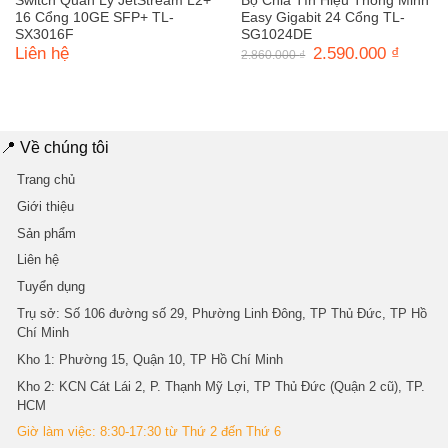
Switch Quản Lý JetStream L2+
Bộ Chia Tín Hiệu Thông Minh
16 Cổng 10GE SFP+ TL-
Easy Gigabit 24 Cổng TL-
SX3016F
SG1024DE
Liên hệ
Giá
2.590.000
₫
Giá
2.860.000
₫
gốc
hiện
là:
tại
2.860.000 ₫.
là:
2.590.0
📍 Về chúng tôi
Trang chủ
Giới thiệu
Sản phẩm
Liên hệ
Tuyển dụng
Trụ sở
: Số 106 đường số 29, Phường Linh Đông, TP Thủ Đức, TP Hồ
Chí Minh
Kho 1
: Phường 15, Quận 10, TP Hồ Chí Minh
Kho 2
: KCN Cát Lái 2, P. Thạnh Mỹ Lợi, TP Thủ Đức (Quận 2 cũ), TP.
HCM
Giờ làm việc: 8:30-17:30 từ Thứ 2 đến Thứ 6