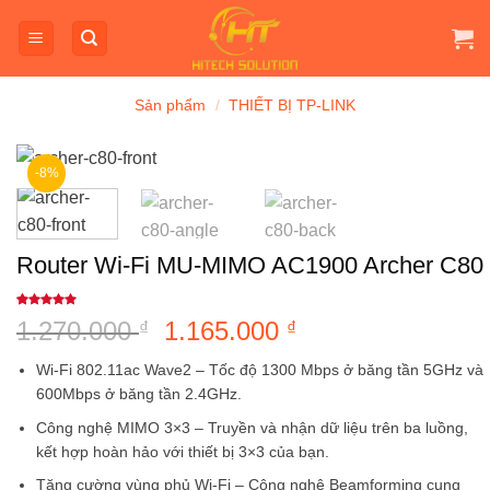
Bỏ
qua
nội
dung
Sản phẩm
/
THIẾT BỊ TP-LINK
-8%
Router Wi-Fi MU-MIMO AC1900 Archer C80
5
1
trên 5
1.270.000
Giá
1.165.000
Giá
₫
₫
dựa trên
đánh giá
gốc
hiện
Wi-Fi 802.11ac Wave2
– Tốc độ 1300 Mbps ở băng tần 5GHz và
là:
tại
600Mbps ở băng tần 2.4GHz.
1.270.000 ₫.
là:
Công nghệ MIMO 3×3
– Truyền và nhận dữ liệu trên ba luồng,
1.165.000 ₫.
kết hợp hoàn hảo với thiết bị 3×3 của bạn.
Tăng cường vùng phủ Wi-Fi
– Công nghệ Beamforming cung