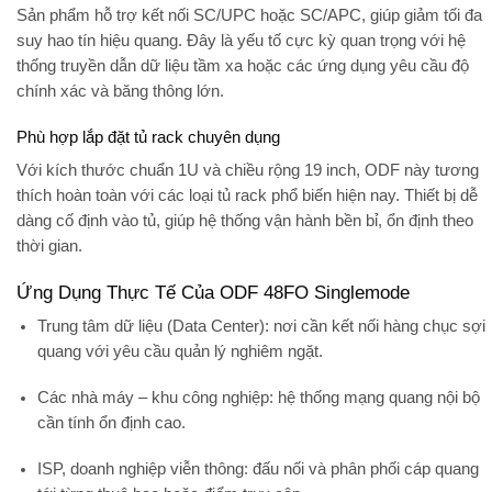
Sản phẩm hỗ trợ kết nối
SC/UPC hoặc SC/APC
, giúp giảm tối đa
suy hao tín hiệu quang. Đây là yếu tố cực kỳ quan trọng với hệ
thống truyền dẫn dữ liệu tầm xa hoặc các ứng dụng yêu cầu độ
chính xác và băng thông lớn.
Phù hợp lắp đặt tủ rack chuyên dụng
Với kích thước chuẩn 1U và chiều rộng 19 inch, ODF này tương
thích hoàn toàn với các loại tủ rack phổ biến hiện nay. Thiết bị dễ
dàng cố định vào tủ, giúp hệ thống vận hành bền bỉ, ổn định theo
thời gian.
Ứng Dụng Thực Tế Của ODF 48FO Singlemode
Trung tâm dữ liệu (Data Center):
nơi cần kết nối hàng chục sợi
quang với yêu cầu quản lý nghiêm ngặt.
Các nhà máy – khu công nghiệp:
hệ thống mạng quang nội bộ
cần tính ổn định cao.
ISP, doanh nghiệp viễn thông:
đấu nối và phân phối cáp quang