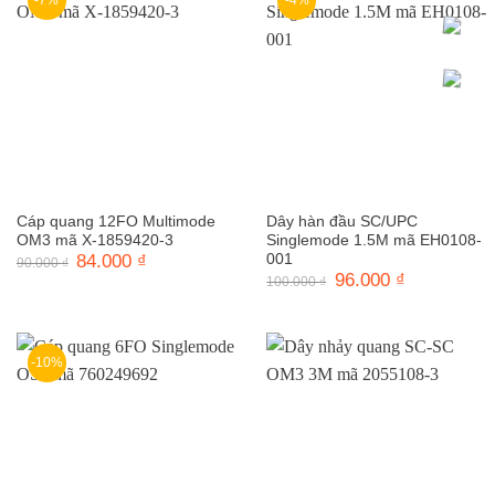
Cáp quang 12FO Multimode
Dây hàn đầu SC/UPC
OM3 mã X-1859420-3
Singlemode 1.5M mã EH0108-
Giá
84.000
₫
Giá
001
90.000
₫
gốc
hiện
Giá
96.000
₫
Giá
100.000
₫
là:
tại
gốc
hiện
90.000 ₫.
là:
là:
tại
84.000 ₫.
100.000 ₫.
là:
96.000 ₫.
-10%