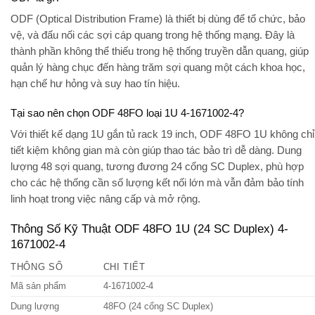
ODF (Optical Distribution Frame) là thiết bị dùng để tổ chức, bảo
vệ, và đấu nối các sợi cáp quang trong hệ thống mạng. Đây là
thành phần không thể thiếu trong hệ thống truyền dẫn quang, giúp
quản lý hàng chục đến hàng trăm sợi quang một cách khoa học,
hạn chế hư hỏng và suy hao tín hiệu.
Tại sao nên chọn ODF 48FO loại 1U 4-1671002-4?
Với thiết kế dạng 1U gắn tủ rack 19 inch,
ODF 48FO 1U
không chỉ
tiết kiệm không gian mà còn giúp thao tác bảo trì dễ dàng. Dung
lượng 48 sợi quang, tương đương 24 cổng SC Duplex, phù hợp
cho các hệ thống cần số lượng kết nối lớn mà vẫn đảm bảo tính
linh hoạt trong việc nâng cấp và mở rộng.
Thông Số Kỹ Thuật ODF 48FO 1U (24 SC Duplex) 4-
1671002-4
THÔNG SỐ
CHI TIẾT
Mã sản phẩm
4-1671002-4
Dung lượng
48FO (24 cổng SC Duplex)