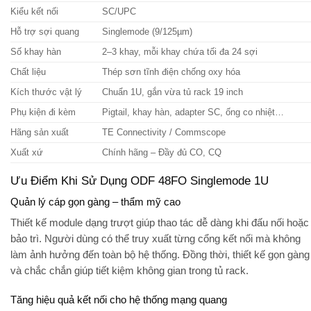
Kiểu kết nối
SC/UPC
Hỗ trợ sợi quang
Singlemode (9/125µm)
Số khay hàn
2–3 khay, mỗi khay chứa tối đa 24 sợi
Chất liệu
Thép sơn tĩnh điện chống oxy hóa
Kích thước vật lý
Chuẩn 1U, gắn vừa tủ rack 19 inch
Phụ kiện đi kèm
Pigtail, khay hàn, adapter SC, ống co nhiệt…
Hãng sản xuất
TE Connectivity / Commscope
Xuất xứ
Chính hãng – Đầy đủ CO, CQ
Ưu Điểm Khi Sử Dụng ODF 48FO Singlemode 1U
Quản lý cáp gọn gàng – thẩm mỹ cao
Thiết kế module dạng trượt giúp thao tác dễ dàng khi đấu nối hoặc
bảo trì. Người dùng có thể truy xuất từng cổng kết nối mà không
làm ảnh hưởng đến toàn bộ hệ thống. Đồng thời, thiết kế gọn gàng
và chắc chắn giúp tiết kiệm không gian trong tủ rack.
Tăng hiệu quả kết nối cho hệ thống mạng quang