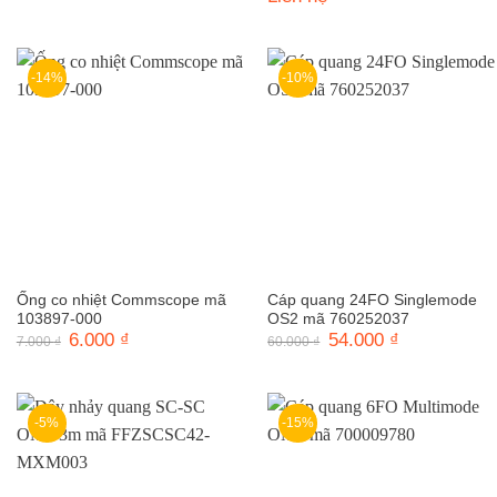
là:
tại
23.000 ₫.
là:
20.400 ₫.
-14%
-10%
Ống co nhiệt Commscope mã
Cáp quang 24FO Singlemode
103897-000
OS2 mã 760252037
Giá
6.000
₫
Giá
Giá
54.000
₫
Giá
7.000
₫
60.000
₫
gốc
hiện
gốc
hiện
là:
tại
là:
tại
7.000 ₫.
là:
60.000 ₫.
là:
6.000 ₫.
54.000 ₫.
-5%
-15%