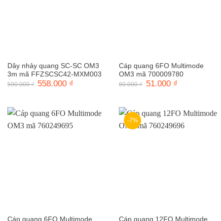
Dây nhảy quang SC-SC OM3
Cáp quang 6FO Multimode
3m mã FFZSCSC42-MXM003
OM3 mã 700009780
Giá
558.000
₫
Giá
Giá
51.000
₫
Giá
590.000
₫
60.000
₫
gốc
hiện
gốc
hiện
là:
tại
là:
tại
590.000 ₫.
là:
60.000 ₫.
là:
558.000 ₫.
51.000 ₫.
-7%
Cáp quang 6FO Multimode
Cáp quang 12FO Multimode