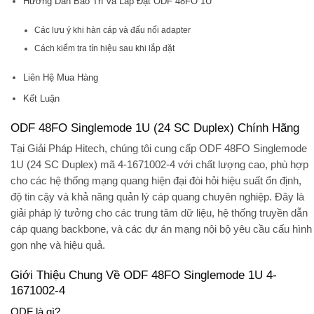
Hướng Dẫn Bảo Trì và Lắp Đặt ODF 48FO 1U
Các lưu ý khi hàn cáp và đấu nối adapter
Cách kiểm tra tín hiệu sau khi lắp đặt
Liên Hệ Mua Hàng
Kết Luận
ODF 48FO Singlemode 1U (24 SC Duplex) Chính Hãng
Tại
Giải Pháp Hitech
, chúng tôi cung cấp
ODF 48FO Singlemode
1U (24 SC Duplex) mã 4-1671002-4
với chất lượng cao, phù hợp
cho các hệ thống mạng quang hiện đại đòi hỏi hiệu suất ổn định,
độ tin cậy và khả năng quản lý cáp quang chuyên nghiệp. Đây là
giải pháp lý tưởng cho các trung tâm dữ liệu, hệ thống truyền dẫn
cáp quang backbone, và các dự án mạng nội bộ yêu cầu cấu hình
gọn nhẹ và hiệu quả.
Giới Thiệu Chung Về ODF 48FO Singlemode 1U 4-
1671002-4
ODF là gì?