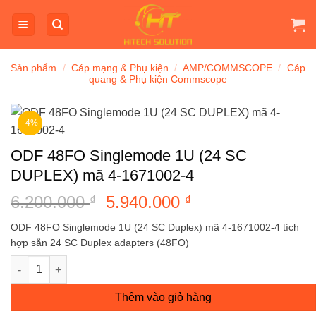
Bỏ
qua
nội
dung
Sản phẩm
/
Cáp mạng & Phụ kiện
/
AMP/COMMSCOPE
/
Cáp
quang & Phụ kiện Commscope
-4%
ODF 48FO Singlemode 1U (24 SC
DUPLEX) mã 4-1671002-4
6.200.000
Giá
5.940.000
Giá
₫
₫
gốc
hiện
ODF 48FO Singlemode 1U (24 SC Duplex) mã 4-1671002-4 tích
là:
tại
hợp sẵn 24 SC Duplex adapters (48FO)
6.200.000 ₫.
là:
ODF 48FO Singlemode 1U (24 SC DUPLEX) mã 4-1671002-4 số 
5.940.000 ₫.
Thêm vào giỏ hàng