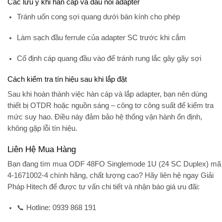
Các lưu ý khi hàn cáp và đấu nối adapter
Tránh uốn cong sợi quang dưới bán kính cho phép
Làm sạch đầu ferrule của adapter SC trước khi cắm
Cố định cáp quang đầu vào để tránh rung lắc gây gãy sợi
Cách kiểm tra tín hiệu sau khi lắp đặt
Sau khi hoàn thành việc hàn cáp và lắp adapter, bạn nên dùng
thiết bị
OTDR hoặc nguồn sáng – công tơ công suất
để kiểm tra
mức suy hao. Điều này đảm bảo hệ thống vận hành ổn định,
không gặp lỗi tín hiệu.
Liên Hệ Mua Hàng
Bạn đang tìm mua
ODF 48FO Singlemode 1U (24 SC Duplex) mã
4-1671002-4
chính hãng, chất lượng cao? Hãy liên hệ ngay
Giải
Pháp Hitech
để được tư vấn chi tiết và nhận báo giá ưu đãi:
📞 Hotline:
0939 868 191