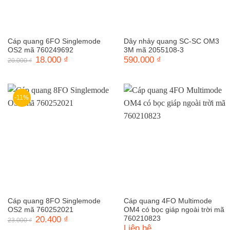
Cáp quang 6FO Singlemode
Dây nhảy quang SC-SC OM3
OS2 mã 760249692
3M mã 2055108-3
Giá
18.000
₫
Giá
590.000
₫
20.000
₫
gốc
hiện
là:
tại
20.000 ₫.
là:
18.000 ₫.
-11%
Cáp quang 8FO Singlemode
Cáp quang 4FO Multimode
OS2 mã 760252021
OM4 có bọc giáp ngoài trời mã
Giá
20.400
₫
Giá
760210823
23.000
₫
gốc
hiện
Liên hệ