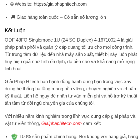
🌐 Website:
https://giaiphaphitech.com
🚚 Giao hàng toàn quốc – Có sẵn số lượng lớn
Kết Luận
ODF 48FO Singlemode 1U (24 SC Duplex) 4-1671002-4
là giải
pháp phân phối và quản lý cáp quang tối ưu cho mọi công trình.
Từ trung tâm dữ liệu đến nhà máy sản xuất, thiết bị này luôn phát
huy hiệu quả nhờ tính ổn định, độ bền cao và khả năng mở rộng
linh hoạt.
Giải Pháp Hitech
hân hạnh đồng hành cùng bạn trong việc xây
dựng hệ thống hạ tầng mạng bền vững, chuyên nghiệp và chuẩn
kỹ thuật. Liên hệ ngay để nhận tư vấn miễn phí và hỗ trợ kỹ thuật
tận tâm từ đội ngũ chuyên gia của chúng tôi.
Với nhiều năm kinh nghiệm trong lĩnh vực cung cấp giải pháp và
vật tư viễn thông,
Giaiphaphitech.com
cam kết:
100% sản phẩm chính hãng:
Nói không với hàng giả, hàng