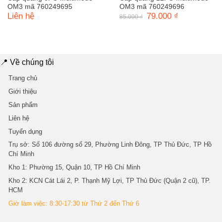
OM3 mã 760249695
OM3 mã 760249696
Liên hệ
Giá
79.000
₫
Giá
85.000
₫
gốc
hiện
là:
tại
85.000 ₫.
là:
79.000 ₫.
📍 Về chúng tôi
Trang chủ
Giới thiệu
Sản phẩm
Liên hệ
Tuyển dụng
Trụ sở
: Số 106 đường số 29, Phường Linh Đông, TP Thủ Đức, TP Hồ
Chí Minh
Kho 1
: Phường 15, Quận 10, TP Hồ Chí Minh
Kho 2
: KCN Cát Lái 2, P. Thạnh Mỹ Lợi, TP Thủ Đức (Quận 2 cũ), TP.
HCM
Giờ làm việc: 8:30-17:30 từ Thứ 2 đến Thứ 6