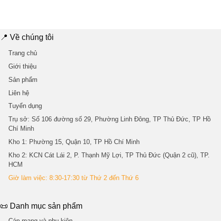
45.000 ₫.
là:
là:
tại
40.000 ₫.
198.000 ₫.
là:
160.000 ₫.
📍 Về chúng tôi
Trang chủ
Giới thiệu
Sản phẩm
Liên hệ
Tuyển dụng
Trụ sở
: Số 106 đường số 29, Phường Linh Đông, TP Thủ Đức, TP Hồ
Chí Minh
Kho 1
: Phường 15, Quận 10, TP Hồ Chí Minh
Kho 2
: KCN Cát Lái 2, P. Thạnh Mỹ Lợi, TP Thủ Đức (Quận 2 cũ), TP.
HCM
Giờ làm việc: 8:30-17:30 từ Thứ 2 đến Thứ 6
📜 Danh mục sản phẩm
Cáp mạng và phụ kiện