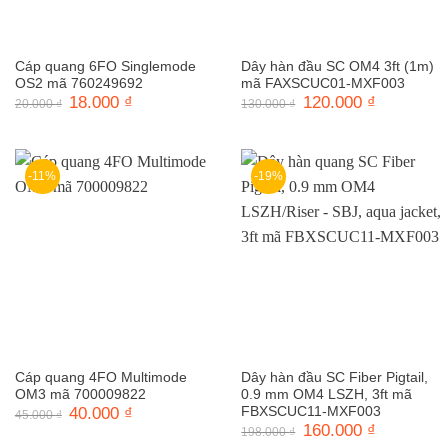
Cáp quang 6FO Singlemode
Dây hàn đầu SC OM4 3ft (1m)
OS2 mã 760249692
mã FAXSCUC01-MXF003
Giá
18.000
₫
Giá
Giá
120.000
₫
Giá
20.000
₫
130.000
₫
gốc
hiện
gốc
hiện
là:
tại
là:
tại
20.000 ₫.
là:
130.000 ₫.
là:
18.000 ₫.
120.000 ₫.
-11%
-19%
Cáp quang 4FO Multimode
Dây hàn đầu SC Fiber Pigtail,
OM3 mã 700009822
0.9 mm OM4 LSZH, 3ft mã
Giá
40.000
₫
Giá
FBXSCUC11-MXF003
45.000
₫
gốc
hiện
Giá
160.000
₫
Giá
198.000
₫
là:
tại
gốc
hiện