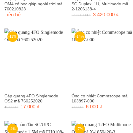
OM4 có bọc giáp ngoài trời mã
SC Duplex, 1U, Multimode mã
760210823
2-1206138-4
Liên hệ
Giá
3.420.000
₫
Giá
3.980.000
₫
gốc
hiện
là:
tại
3.980.000 ₫.
là:
3.420.0
-11%
-14%
Cáp quang 4FO Singlemode
Ống co nhiệt Commscope mã
OS2 mã 760252020
103897-000
Giá
17.000
₫
Giá
Giá
6.000
₫
Giá
19.000
₫
7.000
₫
gốc
hiện
gốc
hiện
là:
tại
là:
tại
19.000 ₫.
là:
7.000 ₫.
là:
17.000 ₫.
6.000 ₫.
-4%
-7%