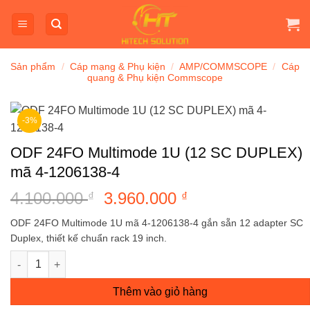
Bỏ
qua
nội
dung
Sản phẩm
/
Cáp mạng & Phụ kiện
/
AMP/COMMSCOPE
/
Cáp
quang & Phụ kiện Commscope
-3%
ODF 24FO Multimode 1U (12 SC DUPLEX)
mã 4-1206138-4
4.100.000
Giá
3.960.000
Giá
₫
₫
gốc
hiện
ODF 24FO Multimode 1U mã 4-1206138-4 gắn sẵn 12 adapter SC
là:
tại
Duplex, thiết kế chuẩn rack 19 inch.
4.100.000 ₫.
là:
ODF 24FO Multimode 1U (12 SC DUPLEX) mã 4-1206138-4 số l
3.960.000 ₫.
Thêm vào giỏ hàng