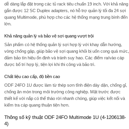
dễ dàng lắp đặt trong các tủ rack tiêu chuẩn 19 inch. Với khả năng
gắn được
12 SC Duplex adapters
, nó hỗ trợ quản lý
tối đa 24 sợi
quang Multimode
, phù hợp cho các hệ thống mạng trung bình đến
lớn.
Khả năng quản lý và bảo vệ sợi quang vượt trội
Sản phẩm có hệ thống quản lý sợi hợp lý với khay dẫn hướng,
vòng chống gập, giúp bảo vệ sợi quang khỏi bị uốn cong quá mức,
đảm bảo tín hiệu ổn định và tránh suy hao. Các điểm ra/vào cáp
được bố trí hợp lý, tiện lợi khi thi công và bảo trì.
Chất liệu cao cấp, độ bền cao
ODF 24FO 1U được làm từ thép sơn tĩnh điện dày dặn, chống gỉ,
chống ăn mòn trong môi trường công nghiệp. Mặt trước được
thiết kế với nắp có thể tháo rời nhanh chóng, giúp việc kết nối và
kiểm tra cáp quang thuận tiện hơn.
Thông số kỹ thuật ODF 24FO Multimode 1U (4-1206138-
4)