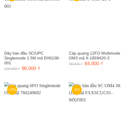
Dây hàn đầu SC/UPC
Cáp quang 12FO Multimode
Singlemode 1.5M mã EH0108-
OM3 mã X-1859420-3
001
Giá
84.000
₫
Giá
90.000
₫
gốc
hiện
Giá
96.000
₫
Giá
100.000
₫
là:
tại
gốc
hiện
90.000 ₫.
là:
là:
tại
84.000 ₫.
100.000 ₫.
là:
96.000 ₫.
-10%
-8%