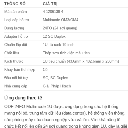
THÔNG SỐ
GIÁ TRỊ
Mã sản phẩm
4-1206138-4
Loại cáp hỗ trợ
Multimode OM3/OM4
Dung lượng
24FO (24 sợi quang)
Adapter hỗ trợ
12 SC Duplex
Chuẩn lắp đặt
1U, tủ rack 19 inch
Chất liệu
Thép sơn tĩnh điện màu đen
Kích thước
1U tiêu chuẩn (43.6mm x 482.6mm x 250mm)
Khay hàn tích hợp
Có
Đầu nối hỗ trợ
SC, SC Duplex
Nhà cung cấp
Giải Pháp Hitech
Ứng dụng thực tế
ODF 24FO Multimode 1U được ứng dụng trong các hệ thống
mạng nội bộ, trung tâm dữ liệu (data center), hệ thống viễn thông,
các phòng máy của doanh nghiệp vừa và lớn. Với khả năng tổ
chức kết nối lên đến 24 sợi quang trong không gian 1U, đây là giải