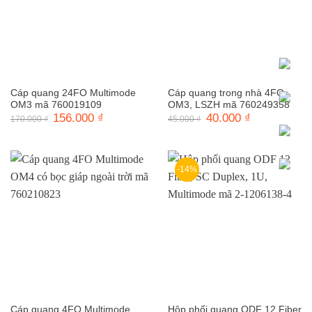
Cáp quang 24FO Multimode
Cáp quang trong nhà 4FO,
OM3 mã 760019109
OM3, LSZH mã 760249358
Giá
156.000
₫
Giá
Giá
40.000
₫
Giá
170.000
₫
45.000
₫
gốc
hiện
gốc
hiện
là:
tại
là:
tại
170.000 ₫.
là:
45.000 ₫.
là:
156.000 ₫.
40.000 ₫.
-14%
Cáp quang 4FO Multimode
Hộp phối quang ODF 12 Fiber,