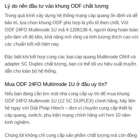
Lý do nên đầu tư vào khung ODF chất lượng
Trong quá trình xây dựng hệ thống mạng cáp quang ổn định và dễ
bảo trì, lựa chọn khung ODF phù hợp là yếu tố then chốt. Với
ODF 24FO Multimode 1U mã 4-1206138-4
, người dùng hoàn toàn
yên tâm về độ bền, khả năng mở rộng và tính tương thích cao với
các chuẩn kết nối hiện nay.
Đặc biệt khi kết hợp cùng các loại
cáp quang Multimode OM4
và
adapter SC Duplex chất lượng
, bạn có thể tối ưu hiệu suất truyền
dẫn cho toàn bộ hệ thống.
Mua ODF 24FO Multimode 1U ở đâu uy tín?
Nếu bạn đang cần tìm một nhà cung cấp uy tín để mua
khung
ODF 24FO Multimode 1U (12 SC DUPLEX)
chính hãng, hãy liên
hệ ngay với
Giải Pháp Hitech
– đơn vị chuyên cung cấp thiết bị
cáp quang, switch, phụ kiện mạng chính hãng với hơn 10 năm
kinh nghiệm.
Chúng tôi không chỉ cung cấp sản phẩm chất lượng mà còn đồng