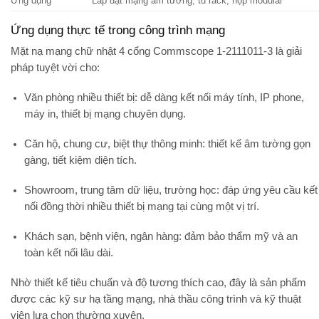
Ứng dụng
Lắp đặt mạng âm tường, tủ rack, hộp modular
Ứng dụng thực tế trong công trình mạng
Mặt nạ mạng chữ nhật 4 cổng Commscope 1-2111011-3 là giải
pháp tuyệt vời cho:
Văn phòng nhiều thiết bị
: dễ dàng kết nối máy tính, IP phone,
máy in, thiết bị mạng chuyên dụng.
Căn hộ, chung cư, biệt thự thông minh
: thiết kế âm tường gọn
gàng, tiết kiệm diện tích.
Showroom, trung tâm dữ liệu, trường học
: đáp ứng yêu cầu kết
nối đồng thời nhiều thiết bị mạng tại cùng một vị trí.
Khách sạn, bệnh viện, ngân hàng
: đảm bảo thẩm mỹ và an
toàn kết nối lâu dài.
Nhờ thiết kế tiêu chuẩn và độ tương thích cao, đây là sản phẩm
được các kỹ sư hạ tầng mạng, nhà thầu công trình và kỹ thuật
viên lựa chọn thường xuyên.