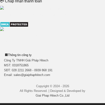
💳 Chấp nhận thanh toán
🏢
Thông tin công ty
Công Ty TNHH Giải Pháp Hitech
MST:
0318751865
SĐT: 028 2211 2668 - 0939 868 191
Email:
sales
@giaiphaphitech.com
Copyright © 2024 - 2026
All Rights Reserved. | Designed & Developed by
Giai Phap Hitech Co.,Ltd