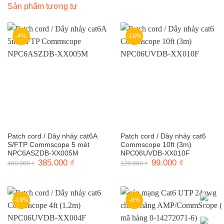
Sản phẩm tương tự
-4%
-18%
Patch cord / Dây nhảy cat6A
Patch cord / Dây nhảy cat6
S/FTP Commscope 5 mét
Commscope 10ft (3m)
NPC6ASZDB-XX005M
NPC06UVDB-XX010F
Giá
385.000
₫
Giá
Giá
99.000
₫
Giá
400.000
₫
120.000
₫
gốc
hiện
gốc
hiện
là:
tại
là:
tại
400.000 ₫.
là:
120.000 ₫.
là:
385.000 ₫.
99.000 ₫.
-19%
-8%