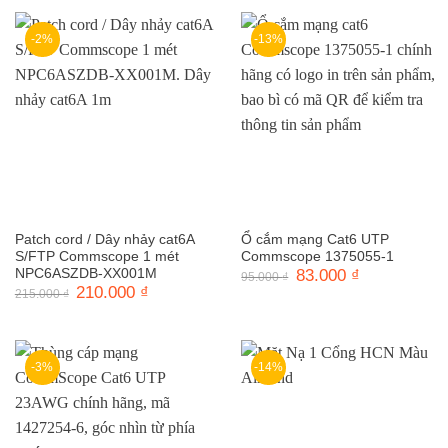
3.480.000 ₫.
là:
460.000 ₫.
là:
3.080.000 ₫.
440.000 ₫.
-2%
-13%
Patch cord / Dây nhảy cat6A
Ổ cắm mạng Cat6 UTP
S/FTP Commscope 1 mét
Commscope 1375055-1
NPC6ASZDB-XX001M
Giá
83.000
₫
Giá
95.000
₫
gốc
hiện
Giá
210.000
₫
Giá
215.000
₫
là:
tại
gốc
hiện
95.000 ₫.
là:
là:
tại
83.000 ₫.
215.000 ₫.
là:
210.000 ₫.
-3%
-14%