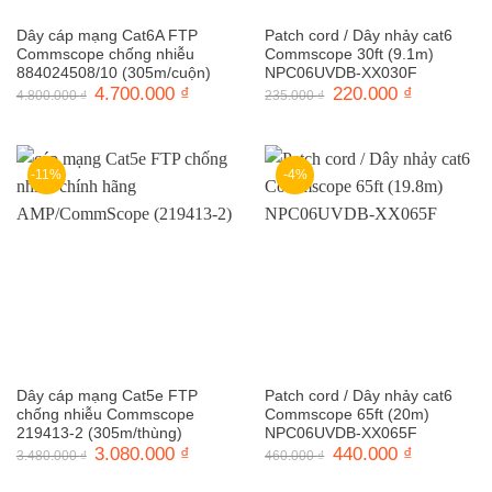
Dây cáp mạng Cat6A FTP
Patch cord / Dây nhảy cat6
Commscope chống nhiễu
Commscope 30ft (9.1m)
884024508/10 (305m/cuộn)
NPC06UVDB-XX030F
Giá
4.700.000
₫
Giá
Giá
220.000
₫
Giá
4.800.000
₫
235.000
₫
gốc
hiện
gốc
hiện
là:
tại
là:
tại
4.800.000 ₫.
là:
235.000 ₫.
là:
4.700.000 ₫.
220.000 ₫.
-11%
-4%
Dây cáp mạng Cat5e FTP
Patch cord / Dây nhảy cat6
chống nhiễu Commscope
Commscope 65ft (20m)
219413-2 (305m/thùng)
NPC06UVDB-XX065F
Giá
3.080.000
₫
Giá
Giá
440.000
₫
Giá
3.480.000
₫
460.000
₫
gốc
hiện
gốc
hiện
là:
tại
là:
tại