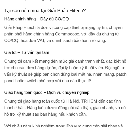
Tại sao nên mua tại Giải Pháp Hitech?
Hàng chính hãng – Đầy đủ CO/CQ
Giải Pháp Hitech
là đơn vị cung cấp thiết bị mạng uy tín, chuyên
phân phối
hàng chính hãng Commscope
, với đầy đủ chứng từ
CO/CQ
, hóa đơn VAT, và chính sách bảo hành rõ ràng.
Giá tốt – Tư vấn tận tâm
Chúng tôi cam kết mang đến
mức giá cạnh tranh nhất
, đặc biệt hỗ
trợ cho các đơn hàng dự án, đại lý hoặc kỹ thuật viên. Đội ngũ tư
vấn kỹ thuật sẽ giúp bạn chọn đúng loại mặt nạ, nhân mạng, patch
panel hoặc switch phù hợp với nhu cầu thực tế.
Giao hàng toàn quốc – Dịch vụ chuyên nghiệp
Chúng tôi giao hàng toàn quốc từ Hà Nội, TP.HCM đến các tỉnh
thành khác. Hàng luôn được
đóng gói cẩn thận
,
giao nhanh
, và có
hỗ trợ kỹ thuật sau bán hàng nếu khách cần.
Với nhiều năm kinh nghiệm trong lĩnh vực cung cấp giải pháp và