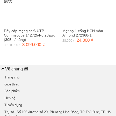
Dây cáp mạng cat6 UTP
Mặt nạ 1 cổng HCN màu
Commscope 1427254-6 23awg
Almond 272368-1
(305m/thùng)
Giá
24.000
₫
Giá
28.000
₫
gốc
hiện
Giá
3.099.000
₫
Giá
3.210.000
₫
là:
tại
gốc
hiện
28.000 ₫.
là:
là:
tại
24.000 ₫.
3.210.000 ₫.
là:
3.099.000 ₫.
📍 Về chúng tôi
Trang chủ
Giới thiệu
Sản phẩm
Liên hệ
Tuyển dụng
Trụ sở
: Số 106 đường số 29, Phường Linh Đông, TP Thủ Đức, TP Hồ