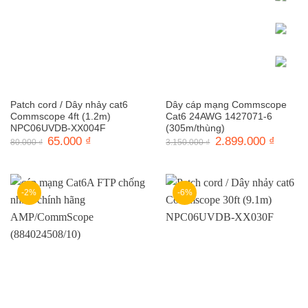
Patch cord / Dây nhảy cat6
Dây cáp mạng Commscope
Commscope 4ft (1.2m)
Cat6 24AWG 1427071-6
NPC06UVDB-XX004F
(305m/thùng)
Giá
65.000
₫
Giá
Giá
2.899.000
₫
Giá
80.000
₫
3.150.000
₫
gốc
hiện
gốc
hiện
là:
tại
là:
tại
80.000 ₫.
là:
3.150.000 ₫.
là:
65.000 ₫.
2.899.0
-2%
-6%