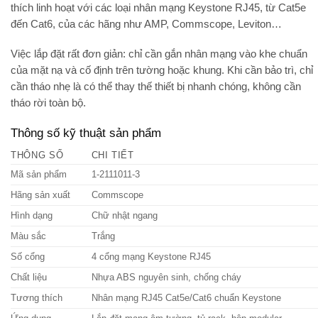
thích linh hoạt với các loại
nhân mạng Keystone RJ45
, từ Cat5e
đến Cat6, của các hãng như AMP, Commscope, Leviton…
Việc lắp đặt rất đơn giản: chỉ cần gắn nhân mạng vào khe chuẩn
của mặt nạ và cố định trên tường hoặc khung. Khi cần bảo trì, chỉ
cần tháo nhẹ là có thể thay thế thiết bị nhanh chóng, không cần
tháo rời toàn bộ.
Thông số kỹ thuật sản phẩm
THÔNG SỐ
CHI TIẾT
Mã sản phẩm
1-2111011-3
Hãng sản xuất
Commscope
Hình dạng
Chữ nhật ngang
Màu sắc
Trắng
Số cổng
4 cổng mạng Keystone RJ45
Chất liệu
Nhựa ABS nguyên sinh, chống cháy
Tương thích
Nhân mạng RJ45 Cat5e/Cat6 chuẩn Keystone