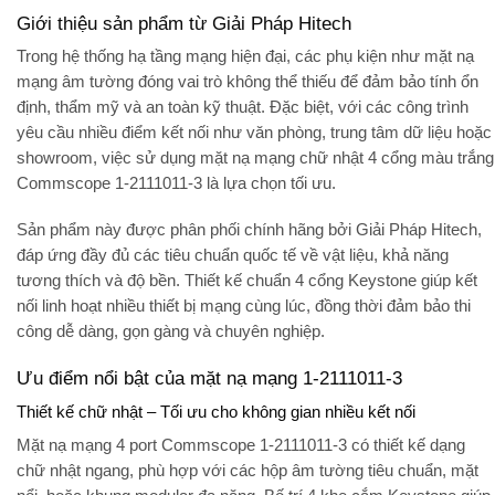
Giới thiệu sản phẩm từ Giải Pháp Hitech
Trong hệ thống hạ tầng mạng hiện đại, các phụ kiện như
mặt nạ
mạng âm tường
đóng vai trò không thể thiếu để đảm bảo tính
ổn
định
,
thẩm mỹ
và
an toàn kỹ thuật
. Đặc biệt, với các công trình
yêu cầu nhiều điểm kết nối như văn phòng, trung tâm dữ liệu hoặc
showroom, việc sử dụng
mặt nạ mạng chữ nhật 4 cổng màu trắng
Commscope 1-2111011-3
là lựa chọn tối ưu.
Sản phẩm này được phân phối
chính hãng bởi Giải Pháp Hitech
,
đáp ứng đầy đủ các tiêu chuẩn quốc tế về vật liệu, khả năng
tương thích và độ bền. Thiết kế chuẩn 4 cổng Keystone giúp kết
nối linh hoạt nhiều thiết bị mạng cùng lúc, đồng thời đảm bảo thi
công dễ dàng, gọn gàng và chuyên nghiệp.
Ưu điểm nổi bật của mặt nạ mạng 1-2111011-3
Thiết kế chữ nhật – Tối ưu cho không gian nhiều kết nối
Mặt nạ mạng 4 port Commscope 1-2111011-3
có thiết kế dạng
chữ nhật ngang, phù hợp với các
hộp âm tường tiêu chuẩn
,
mặt