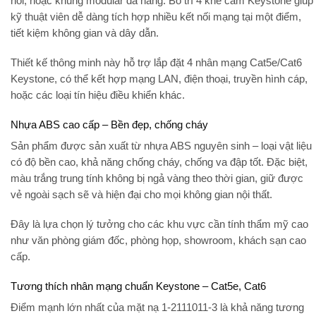
nổi
, hoặc
khung modular đa năng
. Bố trí 4 khe cắm Keystone giúp
kỹ thuật viên dễ dàng tích hợp nhiều kết nối mạng tại một điểm,
tiết kiệm không gian và dây dẫn.
Thiết kế thông minh này hỗ trợ lắp đặt 4 nhân mạng Cat5e/Cat6
Keystone, có thể kết hợp mạng LAN, điện thoại, truyền hình cáp,
hoặc các loại tín hiệu điều khiển khác.
Nhựa ABS cao cấp – Bền đẹp, chống cháy
Sản phẩm được sản xuất từ
nhựa ABS nguyên sinh
– loại vật liệu
có độ bền cao, khả năng chống cháy, chống va đập tốt. Đặc biệt,
màu trắng trung tính không bị ngả vàng theo thời gian, giữ được
vẻ ngoài sạch sẽ và hiện đại cho mọi không gian nội thất.
Đây là lựa chọn lý tưởng cho các khu vực cần tính thẩm mỹ cao
như
văn phòng giám đốc, phòng họp, showroom, khách sạn cao
cấp
.
Tương thích nhân mạng chuẩn Keystone – Cat5e, Cat6
Điểm mạnh lớn nhất của mặt nạ 1-2111011-3 là khả năng tương