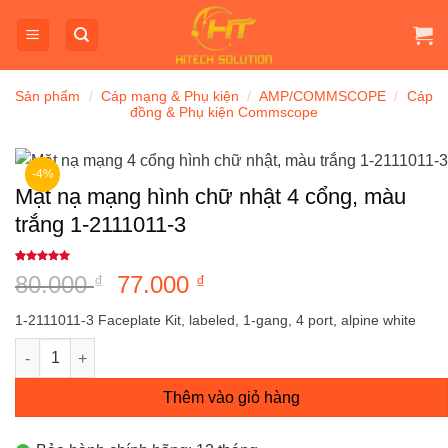
Bỏ
qua
nội
dung
Sản phẩm
/
Cáp mạng & Phụ kiện
/
AMP/COMMSCOPE
/
Cáp
đồng & Phụ kiện Commscope
-4%
Mặt nạ mạng hình chữ nhật 4 cổng, màu
trắng 1-2111011-3
5
1
trên 5
80.000
Giá
77.000
Giá
₫
₫
dựa trên
đánh giá
gốc
hiện
1-2111011-3 Faceplate Kit, labeled, 1-gang, 4 port, alpine white
là:
tại
Mặt nạ mạng hình chữ nhật 4 cổng, màu trắng 1-2111011-3 số 
80.000 ₫.
là:
77.000 ₫.
Thêm vào giỏ hàng