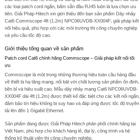
các loại patch cord ngắn, bấm sẵn đầu RJ45 luôn là lựa chọn ưu
tiên.
Giải Pháp Hitech
xin giới thiệu đến bạn sản phẩm
Dây nhảy
Cat6 Commscope 4ft (1.2m) NPC06UVDB-XX004F
, giải pháp kết
nối hiệu quả, phù hợp với các môi trường thi công chuyên nghiệp
và yêu cầu tốc độ cao.
Giới thiệu tổng quan về sản phẩm
Patch cord Cat6 chính hãng Commscope – Giải pháp kết nối tối
ưu
Commscope là một trong những thương hiệu toàn cầu hàng đầu
về thiết bị hạ tầng mạng, nổi bật với chất lượng sản phẩm ổn định,
bền bỉ và hiệu suất cao. Mẫu dây nhảy mạng
Cat6 NPC06UVDB-
XX004F dài 4ft (1.2m)
được thiết kế đặc biệt cho các kết nối ngắn,
đảm bảo tín hiệu không bị suy hao và đáp ứng được tốc độ truyền
tải lên đến
1 Gigabit Ethernet
.
Sản phẩm đang được
Giải Pháp Hitech
phân phối chính hãng tại
Việt Nam, phù hợp cho khách hàng lẻ, đại lý, công trình và hệ
thống kỹ thuật viên thi công chuyên nghiệp.