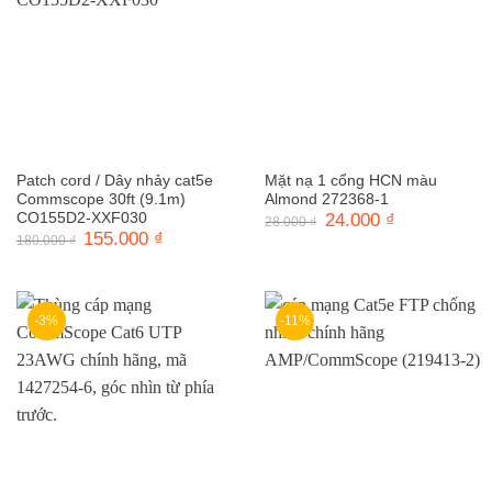
Patch cord / Dây nhảy cat5e
Mặt nạ 1 cổng HCN màu
Commscope 30ft (9.1m)
Almond 272368-1
CO155D2-XXF030
Giá
24.000
₫
Giá
28.000
₫
gốc
hiện
Giá
155.000
₫
Giá
180.000
₫
là:
tại
gốc
hiện
28.000 ₫.
là:
là:
tại
24.000 ₫.
180.000 ₫.
là:
155.000 ₫.
-3%
-11%