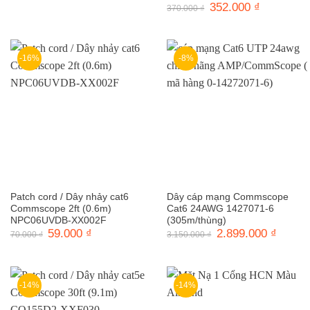
gốc
hiện
Giá
352.000
₫
Giá
370.000
₫
là:
tại
gốc
hiện
30.000 ₫.
là:
là:
tại
25.000 ₫.
370.000 ₫.
là:
352.000 ₫.
-16%
-8%
Patch cord / Dây nhảy cat6
Dây cáp mạng Commscope
Commscope 2ft (0.6m)
Cat6 24AWG 1427071-6
NPC06UVDB-XX002F
(305m/thùng)
Giá
59.000
₫
Giá
Giá
2.899.000
₫
Giá
70.000
₫
3.150.000
₫
gốc
hiện
gốc
hiện
là:
tại
là:
tại
70.000 ₫.
là:
3.150.000 ₫.
là:
59.000 ₫.
2.899.0
-14%
-14%