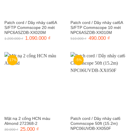
Patch cord / Dây nhảy cat6A
Patch cord / Dây nhảy cat6A
S/FTP Commscope 20 mét
S/FTP Commscope 10 mét
NPC6ASZDB-XX020M
NPC6ASZDB-XX010M
Giá
1.090.000
₫
Giá
Giá
490.000
₫
Giá
1.200.000
₫
510.000
₫
gốc
hiện
gốc
hiện
là:
tại
là:
tại
1.200.000 ₫.
là:
510.000 ₫.
là:
1.090.000 ₫.
490.000 ₫.
-17%
-5%
Mặt nạ 2 cổng HCN màu
Patch cord / Dây nhảy cat6
Almond 272368-2
Commscope 50ft (15.2m)
Giá
25.000
₫
Giá
NPC06UVDB-XX050F
30.000
₫