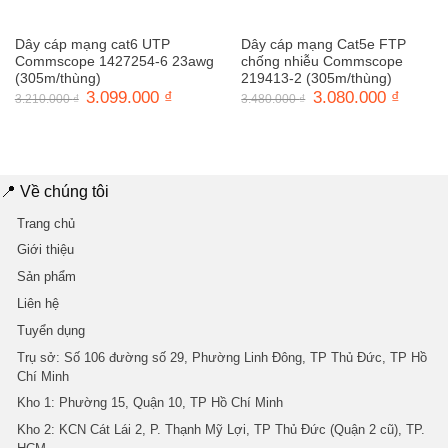
Dây cáp mạng cat6 UTP
Dây cáp mạng Cat5e FTP
Commscope 1427254-6 23awg
chống nhiễu Commscope
(305m/thùng)
219413-2 (305m/thùng)
Giá
3.099.000
₫
Giá
Giá
3.080.000
₫
Giá
3.210.000
₫
3.480.000
₫
gốc
hiện
gốc
hiện
là:
tại
là:
tại
3.210.000 ₫.
là:
3.480.000 ₫.
là:
3.099.000 ₫.
3.080.0
📍 Về chúng tôi
Trang chủ
Giới thiệu
Sản phẩm
Liên hệ
Tuyển dụng
Trụ sở
: Số 106 đường số 29, Phường Linh Đông, TP Thủ Đức, TP Hồ
Chí Minh
Kho 1
: Phường 15, Quận 10, TP Hồ Chí Minh
Kho 2
: KCN Cát Lái 2, P. Thạnh Mỹ Lợi, TP Thủ Đức (Quận 2 cũ), TP.