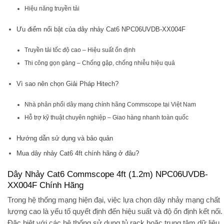
Hiệu năng truyền tải
Ưu điểm nổi bật của dây nhảy Cat6 NPC06UVDB-XX004F
Truyền tải tốc độ cao – Hiệu suất ổn định
Thi công gọn gàng – Chống gập, chống nhiễu hiệu quả
Vì sao nên chọn Giải Pháp Hitech?
Nhà phân phối dây mạng chính hãng Commscope tại Việt Nam
Hỗ trợ kỹ thuật chuyên nghiệp – Giao hàng nhanh toàn quốc
Hướng dẫn sử dụng và bảo quản
Mua dây nhảy Cat6 4ft chính hãng ở đâu?
Dây Nhảy Cat6 Commscope 4ft (1.2m) NPC06UVDB-
XX004F Chính Hãng
Trong hệ thống mạng hiện đại, việc lựa chọn dây nhảy mạng chất
lượng cao là yếu tố quyết định đến hiệu suất và độ ổn định kết nối.
Đặc biệt với các hệ thống sử dụng tủ rack hoặc trung tâm dữ liệu,