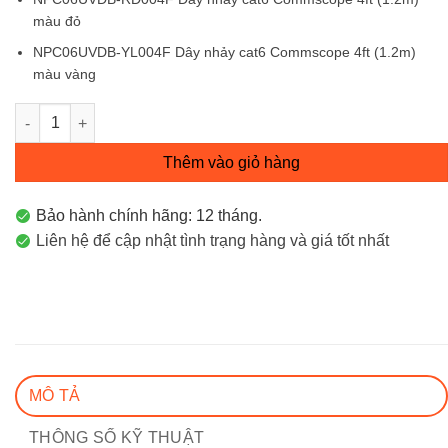
màu đỏ
NPC06UVDB-YL004F Dây nhảy cat6 Commscope 4ft (1.2m)
màu vàng
Patch cord / Dây nhảy cat6 Commscope 4ft (1.2m) NPC06UVDB
Thêm vào giỏ hàng
Bảo hành chính hãng: 12 tháng.
Liên hệ để cập nhật tình trạng hàng và giá tốt nhất
MÔ TẢ
THÔNG SỐ KỸ THUẬT