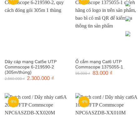
Dây cáp mạng Cat5e UTP
Ổ cắm mạng Cat6 UTP
Commscope 6-219590-2
Commscope 1375055-1
(305m/thùng)
Giá
83.000
₫
Giá
95.000
₫
gốc
hiện
Giá
2.300.000
₫
Giá
2.560.000
₫
là:
tại
gốc
hiện
95.000 ₫.
là:
là:
tại
83.000 ₫.
2.560.000 ₫.
là:
2.300.000 ₫.
-9%
-4%