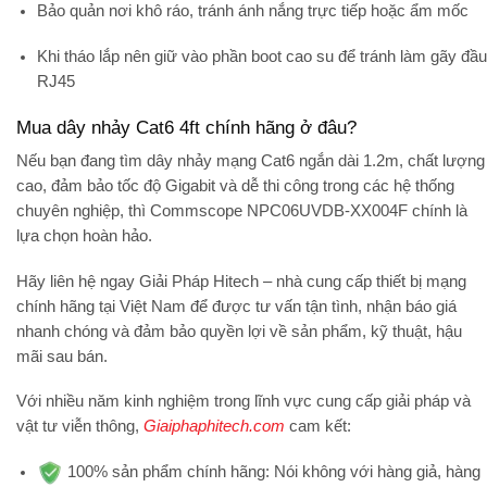
Bảo quản nơi khô ráo, tránh ánh nắng trực tiếp hoặc ẩm mốc
Khi tháo lắp nên giữ vào phần boot cao su để tránh làm gãy đầu
RJ45
Mua dây nhảy Cat6 4ft chính hãng ở đâu?
Nếu bạn đang tìm
dây nhảy mạng Cat6 ngắn dài 1.2m
, chất lượng
cao, đảm bảo tốc độ Gigabit và dễ thi công trong các hệ thống
chuyên nghiệp, thì
Commscope NPC06UVDB-XX004F
chính là
lựa chọn hoàn hảo.
Hãy liên hệ ngay
Giải Pháp Hitech
– nhà cung cấp thiết bị mạng
chính hãng tại Việt Nam để được tư vấn tận tình, nhận báo giá
nhanh chóng và đảm bảo quyền lợi về sản phẩm, kỹ thuật, hậu
mãi sau bán.
Với nhiều năm kinh nghiệm trong lĩnh vực cung cấp giải pháp và
vật tư viễn thông,
Giaiphaphitech.com
cam kết:
100% sản phẩm chính hãng:
Nói không với hàng giả, hàng