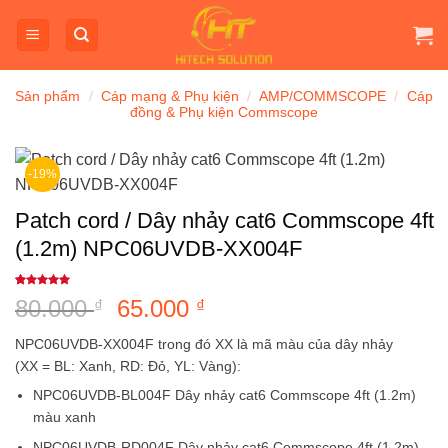
Bỏ
qua
nội
dung
Sản phẩm
/
Cáp mạng & Phụ kiện
/
AMP/COMMSCOPE
/
Cáp
đồng & Phụ kiện Commscope
-19%
Patch cord / Dây nhảy cat6 Commscope 4ft
(1.2m) NPC06UVDB-XX004F
5
1
trên 5
80.000
Giá
65.000
Giá
₫
₫
dựa trên
đánh giá
gốc
hiện
NPC06UVDB-XX004F trong đó XX là mã màu của dây nhảy
là:
tại
(XX = BL: Xanh, RD: Đỏ, YL: Vàng):
80.000 ₫.
là:
NPC06UVDB-BL004F Dây nhảy cat6 Commscope 4ft (1.2m)
65.000 ₫.
màu xanh
NPC06UVDB-RD004F Dây nhảy cat6 Commscope 4ft (1.2m)