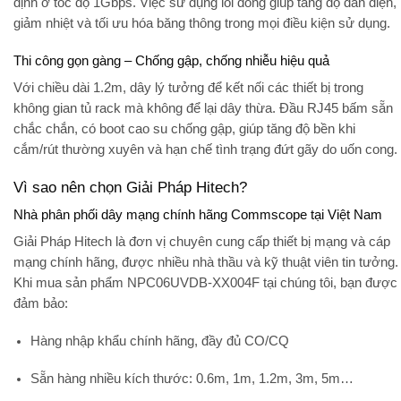
định ở tốc độ 1Gbps. Việc sử dụng lõi đồng giúp tăng độ dẫn điện,
giảm nhiệt và tối ưu hóa băng thông trong mọi điều kiện sử dụng.
Thi công gọn gàng – Chống gập, chống nhiễu hiệu quả
Với chiều dài 1.2m, dây lý tưởng để kết nối các thiết bị trong
không gian tủ rack mà không để lại dây thừa. Đầu RJ45 bấm sẵn
chắc chắn, có
boot cao su chống gập
, giúp tăng độ bền khi
cắm/rút thường xuyên và hạn chế tình trạng đứt gãy do uốn cong.
Vì sao nên chọn Giải Pháp Hitech?
Nhà phân phối dây mạng chính hãng Commscope tại Việt Nam
Giải Pháp Hitech
là đơn vị chuyên cung cấp thiết bị mạng và cáp
mạng chính hãng, được nhiều nhà thầu và kỹ thuật viên tin tưởng.
Khi mua sản phẩm
NPC06UVDB-XX004F
tại chúng tôi, bạn được
đảm bảo:
Hàng
nhập khẩu chính hãng
, đầy đủ
CO/CQ
Sẵn hàng nhiều kích thước: 0.6m, 1m, 1.2m, 3m, 5m…