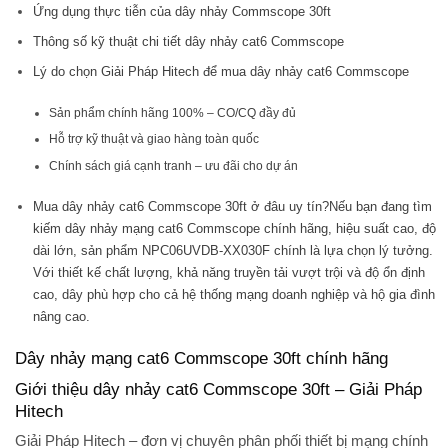
Ứng dụng thực tiễn của dây nhảy Commscope 30ft
Thông số kỹ thuật chi tiết dây nhảy cat6 Commscope
Lý do chọn Giải Pháp Hitech để mua dây nhảy cat6 Commscope
Sản phẩm chính hãng 100% – CO/CQ đầy đủ
Hỗ trợ kỹ thuật và giao hàng toàn quốc
Chính sách giá cạnh tranh – ưu đãi cho dự án
Mua dây nhảy cat6 Commscope 30ft ở đâu uy tín?Nếu bạn đang tìm
kiếm dây nhảy mạng cat6 Commscope chính hãng, hiệu suất cao, độ
dài lớn, sản phẩm NPC06UVDB-XX030F chính là lựa chọn lý tưởng.
Với thiết kế chất lượng, khả năng truyền tải vượt trội và độ ổn định
cao, dây phù hợp cho cả hệ thống mạng doanh nghiệp và hộ gia đình
nâng cao.
Dây nhảy mạng cat6 Commscope 30ft chính hãng
Giới thiệu dây nhảy cat6 Commscope 30ft – Giải Pháp
Hitech
Giải Pháp Hitech
– đơn vị chuyên phân phối thiết bị mạng chính