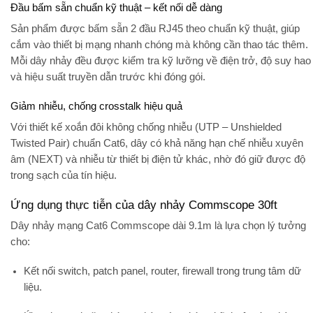
Đầu bấm sẵn chuẩn kỹ thuật – kết nối dễ dàng
Sản phẩm được bấm sẵn
2 đầu RJ45
theo chuẩn kỹ thuật, giúp
cắm vào thiết bị mạng nhanh chóng mà không cần thao tác thêm.
Mỗi dây nhảy đều được kiểm tra kỹ lưỡng về điện trở, độ suy hao
và hiệu suất truyền dẫn trước khi đóng gói.
Giảm nhiễu, chống crosstalk hiệu quả
Với thiết kế
xoắn đôi không chống nhiễu (UTP – Unshielded
Twisted Pair)
chuẩn Cat6, dây có khả năng
hạn chế nhiễu xuyên
âm (NEXT)
và nhiễu từ thiết bị điện tử khác, nhờ đó giữ được độ
trong sạch của tín hiệu.
Ứng dụng thực tiễn của dây nhảy Commscope 30ft
Dây nhảy mạng Cat6 Commscope dài 9.1m là lựa chọn lý tưởng
cho:
Kết nối
switch, patch panel, router, firewall
trong trung tâm dữ
liệu.