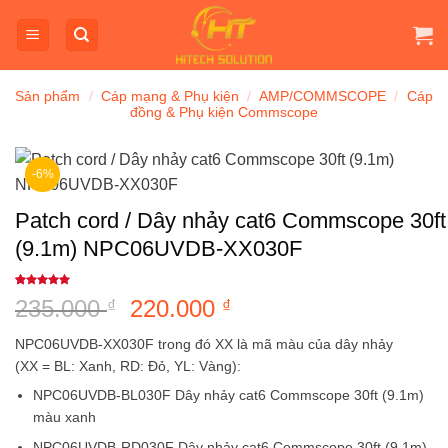
Bỏ
qua
nội
dung
Sản phẩm
/
Cáp mạng & Phụ kiện
/
AMP/COMMSCOPE
/
Cáp
đồng & Phụ kiện Commscope
-6%
Patch cord / Dây nhảy cat6 Commscope 30ft
(9.1m) NPC06UVDB-XX030F
5
1
trên 5
235.000
Giá
220.000
Giá
₫
₫
dựa trên
đánh giá
gốc
hiện
NPC06UVDB-XX030F trong đó XX là mã màu của dây nhảy
là:
tại
(XX = BL: Xanh, RD: Đỏ, YL: Vàng):
235.000 ₫.
là:
NPC06UVDB-BL030F Dây nhảy cat6 Commscope 30ft (9.1m)
220.000 ₫.
màu xanh
NPC06UVDB-RD030F Dây nhảy cat6 Commscope 30ft (9.1m)