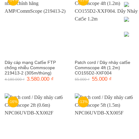
-14%
-15%
Dây cáp mạng Cat5e FTP
Patch cord / Dây nhảy cat5e
chống nhiễu Commscope
Commscope 4ft (1.2m)
219413-2 (305m/thùng)
CO155D2-XXF004
Giá
3.580.000
₫
Giá
Giá
55.000
₫
Giá
4.180.000
₫
65.000
₫
gốc
hiện
gốc
hiện
là:
tại
là:
tại
4.180.000 ₫.
là:
65.000 ₫.
là:
3.580.000 ₫.
55.000 ₫.
-16%
-13%