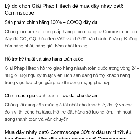
Lý do chọn Giải Pháp Hitech để mua dây nhảy cat6
Commscope
Sản phẩm chính hãng 100% – CO/CQ đầy đủ
Chúng tôi cam kết cung cấp hàng
chính hãng từ Commscope
, có
đầy đủ
CO, CQ
, hóa đơn VAT và chế độ bảo hành rõ ràng. Không
bán hàng nhái, hàng giả, kém chất lượng.
Hỗ trợ kỹ thuật và giao hàng toàn quốc
Giải Pháp Hitech
hỗ trợ giao hàng nhanh toàn quốc trong vòng 24–
48 giờ. Đội ngũ kỹ thuật viên luôn sẵn sàng hỗ trợ khách hàng
trong việc lựa chọn giải pháp thi công mạng phù hợp.
Chính sách giá cạnh tranh – ưu đãi cho dự án
Chúng tôi cung cấp mức giá tốt nhất cho khách lẻ, đại lý và các
đơn vị thi công hạ tầng. Hỗ trợ đặt hàng số lượng lớn, linh hoạt
trong thanh toán và vận chuyển.
Mua dây nhảy cat6 Commscope 30ft ở đâu uy tín?Nếu
bạn đang tìm kiếm
dây nhảy mạng cat6 Commscope