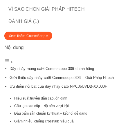
VÌ SAO CHỌN GIẢI PHÁP HITECH
ĐÁNH GIÁ (1)
Xem thêm CommScope
Nội dung
Dây nhảy mạng cat6 Commscope 30ft chính hãng
Giới thiệu dây nhảy cat6 Commscope 30ft – Giải Pháp Hitech
Ưu điểm nổi bật của dây nhảy cat6 NPC06UVDB-XX030F
Hiệu suất truyền dẫn cao, ổn định
Cấu tạo cao cấp – độ bền vượt trội
Đầu bấm sẵn chuẩn kỹ thuật – kết nối dễ dàng
Giảm nhiễu, chống crosstalk hiệu quả