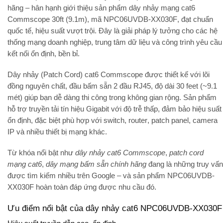
hãng – hân hạnh giới thiệu sản phẩm
dây nhảy mạng cat6
Commscope 30ft (9.1m)
, mã
NPC06UVDB-XX030F
, đạt chuẩn
quốc tế, hiệu suất vượt trội. Đây là giải pháp lý tưởng cho các hệ
thống mạng doanh nghiệp, trung tâm dữ liệu và công trình yêu cầu
kết nối ổn định, bền bỉ.
Dây nhảy (Patch Cord) cat6 Commscope được thiết kế với lõi
đồng nguyên chất, đầu bấm sẵn 2 đầu RJ45, độ dài
30 feet (~9.1
mét)
giúp bạn dễ dàng thi công trong không gian rộng. Sản phẩm
hỗ trợ truyền tải tín hiệu Gigabit với độ trễ thấp, đảm bảo hiệu suất
ổn định, đặc biệt phù hợp với
switch
,
router
,
patch panel
,
camera
IP
và nhiều thiết bị mạng khác.
Từ khóa nổi bật như
dây nhảy cat6 Commscope
,
patch cord
mạng cat6
,
dây mạng bấm sẵn chính hãng
đang là những truy vấn
được tìm kiếm nhiều trên Google – và sản phẩm NPC06UVDB-
XX030F hoàn toàn đáp ứng được nhu cầu đó.
Ưu điểm nổi bật của dây nhảy cat6 NPC06UVDB-XX030F