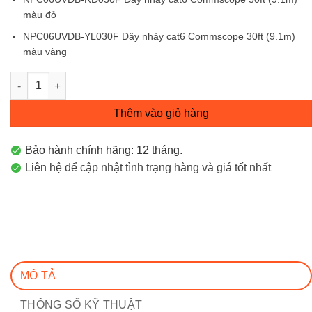
màu đỏ
NPC06UVDB-YL030F Dây nhảy cat6 Commscope 30ft (9.1m)
màu vàng
Patch cord / Dây nhảy cat6 Commscope 30ft (9.1m) NPC06UVD
Thêm vào giỏ hàng
Bảo hành chính hãng: 12 tháng.
Liên hệ để cập nhật tình trạng hàng và giá tốt nhất
MÔ TẢ
THÔNG SỐ KỸ THUẬT