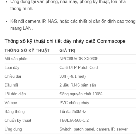
Ứng dụng tại
văn phòng, nhà máy, phòng kỹ thuật, tòa nhà
thông minh
.
Kết nối
camera IP, NAS
, hoặc các thiết bị cần ổn định cao trong
mạng LAN.
Thông số kỹ thuật chi tiết dây nhảy cat6 Commscope
THÔNG SỐ KỸ THUẬT
GIÁ TRỊ
Mã sản phẩm
NPC06UVDB-XX030F
Loại dây
Cat6 UTP Patch Cord
Chiều dài
30ft (~9.1 mét)
Đầu nối
2 đầu RJ45 bấm sẵn
Lõi dẫn điện
Đồng nguyên chất 100%
Vỏ bọc
PVC chống cháy
Băng thông
Tối đa 250MHz
Chuẩn kỹ thuật
TIA/EIA-568-C.2
Ứng dụng
Switch, patch panel, camera IP, server