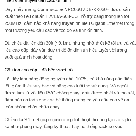
Hiệu suất truyền dẫn cao, ổn định
Dây nhảy mạng Commscope NPC06UVDB-XX030F được sản
xuất theo tiêu chuẩn
TIA/EIA-568-C.2
, hỗ trợ
băng thông lên tới
250MHz
, đảm bảo khả năng truyền tín hiệu
Gigabit Ethernet
trong
môi trường yêu cầu cao về tốc độ và tính ổn định.
Dù chiều dài lên đến 30ft (~9.1m), nhưng nhờ thiết kế tối ưu và vật
liệu cao cấp, dây vẫn duy trì độ ổn định tín hiệu tuyệt vời trong
suốt quá trình hoạt động.
Cấu tạo cao cấp – độ bền vượt trội
Lõi dây làm bằng
đồng nguyên chất 100%
, có khả năng dẫn điện
tốt, giảm thiểu suy hao và nâng cao tuổi thọ sử dụng. Vỏ ngoài
được làm từ vật liệu
PVC chống cháy
, chịu được nhiệt và ma sát,
đảm bảo an toàn cho các hệ thống mạng có yêu cầu cao về an
toàn phòng cháy chữa cháy.
Chiều dài 9.1 mét giúp người dùng linh hoạt thi công tại các vị trí
xa như phòng máy, tầng kỹ thuật, hay hệ thống rack server.