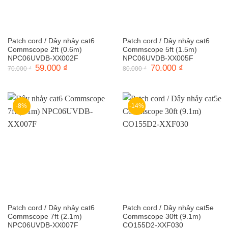
Patch cord / Dây nhảy cat6
Patch cord / Dây nhảy cat6
Commscope 2ft (0.6m)
Commscope 5ft (1.5m)
NPC06UVDB-XX002F
NPC06UVDB-XX005F
Giá
59.000
₫
Giá
Giá
70.000
₫
Giá
70.000
₫
80.000
₫
gốc
hiện
gốc
hiện
là:
tại
là:
tại
70.000 ₫.
là:
80.000 ₫.
là:
59.000 ₫.
70.000 ₫.
-8%
-14%
Patch cord / Dây nhảy cat6
Patch cord / Dây nhảy cat5e
Commscope 7ft (2.1m)
Commscope 30ft (9.1m)
NPC06UVDB-XX007F
CO155D2-XXF030