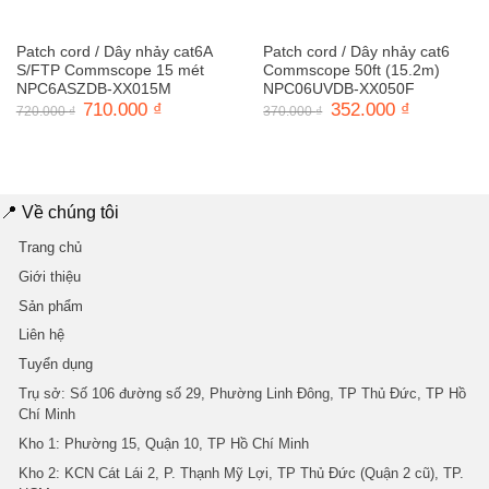
Patch cord / Dây nhảy cat6A
Patch cord / Dây nhảy cat6
S/FTP Commscope 15 mét
Commscope 50ft (15.2m)
NPC6ASZDB-XX015M
NPC06UVDB-XX050F
Giá
710.000
₫
Giá
Giá
352.000
₫
Giá
720.000
₫
370.000
₫
gốc
hiện
gốc
hiện
là:
tại
là:
tại
720.000 ₫.
là:
370.000 ₫.
là:
710.000 ₫.
352.000 ₫.
📍 Về chúng tôi
Trang chủ
Giới thiệu
Sản phẩm
Liên hệ
Tuyển dụng
Trụ sở
: Số 106 đường số 29, Phường Linh Đông, TP Thủ Đức, TP Hồ
Chí Minh
Kho 1
: Phường 15, Quận 10, TP Hồ Chí Minh
Kho 2
: KCN Cát Lái 2, P. Thạnh Mỹ Lợi, TP Thủ Đức (Quận 2 cũ), TP.