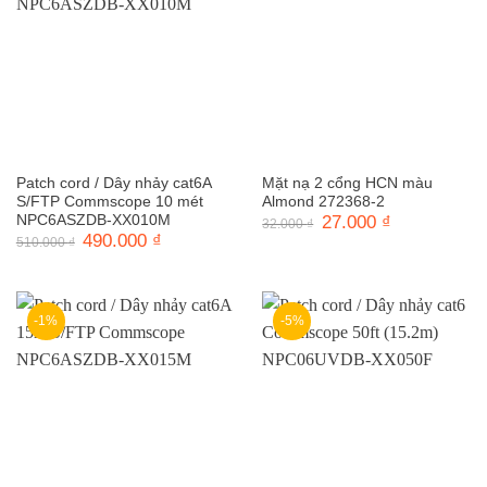
Patch cord / Dây nhảy cat6A
Mặt nạ 2 cổng HCN màu
S/FTP Commscope 10 mét
Almond 272368-2
NPC6ASZDB-XX010M
Giá
27.000
₫
Giá
32.000
₫
gốc
hiện
Giá
490.000
₫
Giá
510.000
₫
là:
tại
gốc
hiện
32.000 ₫.
là:
là:
tại
27.000 ₫.
510.000 ₫.
là:
490.000 ₫.
-1%
-5%