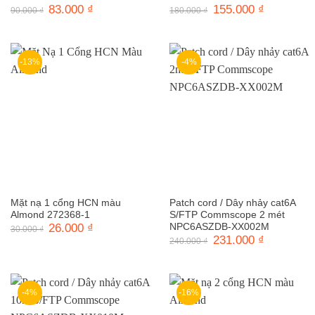
Giá
83.000
₫
Giá
Giá
155.000
₫
Giá
90.000
₫
180.000
₫
gốc
hiện
gốc
hiện
là:
tại
là:
tại
90.000 ₫.
là:
180.000 ₫.
là:
83.000 ₫.
155.000 ₫.
-13%
-4%
Mặt nạ 1 cổng HCN màu
Patch cord / Dây nhảy cat6A
Almond 272368-1
S/FTP Commscope 2 mét
Giá
26.000
₫
Giá
NPC6ASZDB-XX002M
30.000
₫
gốc
hiện
Giá
231.000
₫
Giá
240.000
₫
là:
tại
gốc
hiện
30.000 ₫.
là:
là:
tại
26.000 ₫.
240.000 ₫.
là:
231.000 ₫.
-4%
-16%