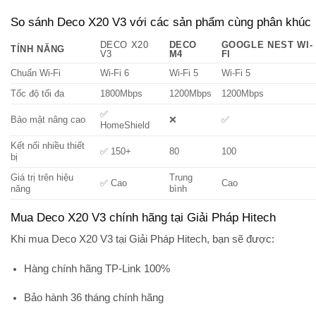
So sánh Deco X20 V3 với các sản phẩm cùng phân khúc
DECO X20
DECO
GOOGLE NEST WI-
TÍNH NĂNG
V3
M4
FI
Chuẩn Wi-Fi
Wi-Fi 6
Wi-Fi 5
Wi-Fi 5
Tốc độ tối đa
1800Mbps
1200Mbps
1200Mbps
✅
Bảo mật nâng cao
❌
✅
HomeShield
Kết nối nhiều thiết
✅ 150+
80
100
bị
Giá trị trên hiệu
Trung
✅ Cao
Cao
năng
bình
Mua Deco X20 V3 chính hãng tại Giải Pháp Hitech
Khi mua
Deco X20 V3
tại
Giải Pháp Hitech
, bạn sẽ được:
Hàng
chính hãng TP-Link
100%
Bảo hành 36 tháng
chính hãng