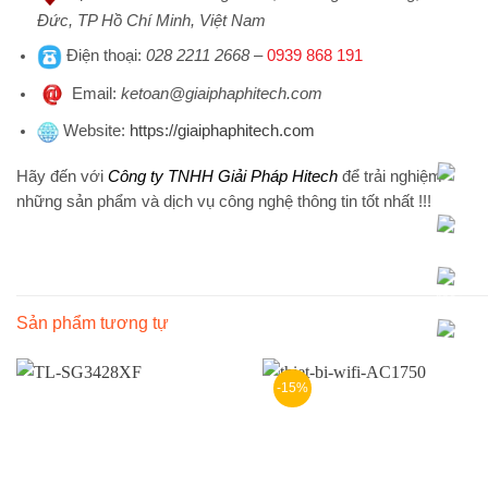
Đức, TP Hồ Chí Minh, Việt Nam
Điện thoại
:
028 2211 2668
–
0939 868 191
Emai
l:
ketoan@giaiphaphitech.com
Website
:
https://giaiphaphitech.com
Hãy đến với
Công ty TNHH Giải Pháp Hitech
để trải nghiệm
những sản phẩm và dịch vụ công nghệ thông tin tốt nhất !!!
Sản phẩm tương tự
-15%