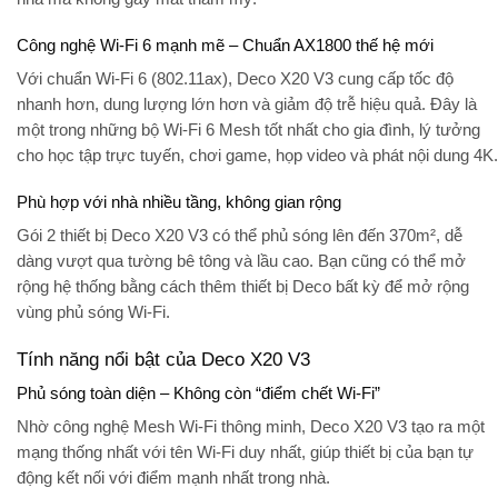
Công nghệ Wi-Fi 6 mạnh mẽ – Chuẩn AX1800 thế hệ mới
Với chuẩn Wi-Fi 6 (802.11ax), Deco X20 V3 cung cấp tốc độ
nhanh hơn, dung lượng lớn hơn và giảm độ trễ hiệu quả. Đây là
một trong những bộ
Wi-Fi 6 Mesh tốt nhất cho gia đình
, lý tưởng
cho học tập trực tuyến, chơi game, họp video và phát nội dung 4K.
Phù hợp với nhà nhiều tầng, không gian rộng
Gói 2 thiết bị Deco X20 V3 có thể phủ sóng lên đến
370m²
, dễ
dàng vượt qua tường bê tông và lầu cao. Bạn cũng có thể mở
rộng hệ thống bằng cách thêm thiết bị Deco bất kỳ để mở rộng
vùng phủ sóng Wi-Fi.
Tính năng nổi bật của Deco X20 V3
Phủ sóng toàn diện – Không còn “điểm chết Wi-Fi”
Nhờ công nghệ
Mesh Wi-Fi thông minh
, Deco X20 V3 tạo ra một
mạng thống nhất với tên Wi-Fi duy nhất, giúp thiết bị của bạn tự
động kết nối với điểm mạnh nhất trong nhà.