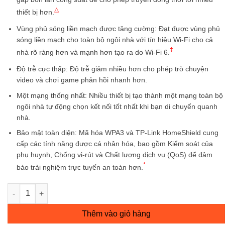
△
thiết bị hơn.
Vùng phủ sóng liền mạch được tăng cường:
Đạt được vùng phủ
sóng liền mạch cho toàn bộ ngôi nhà với tín hiệu Wi-Fi cho cả
‡
nhà rõ ràng hơn và mạnh hơn tạo ra do Wi-Fi 6.
Độ trễ cực thấp:
Độ trễ giảm nhiều hơn cho phép trò chuyện
video và chơi game phản hồi nhanh hơn.
Một mạng thống nhất:
Nhiều thiết bị tạo thành một mạng toàn bộ
ngôi nhà tự động chọn kết nối tốt nhất khi bạn di chuyển quanh
nhà.
Bảo mật toàn diện:
Mã hóa WPA3 và TP-Link HomeShield cung
cấp các tính năng được cá nhân hóa, bao gồm Kiểm soát của
phụ huynh, Chống vi-rút và Chất lượng dịch vụ (QoS) để đảm
*
bảo trải nghiệm trực tuyến an toàn hơn.
Hệ thống Wi-Fi 6 Mesh cho Gia đình AX1800 Deco X20 V3 số l
Thêm vào giỏ hàng