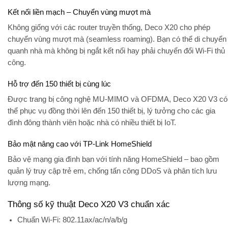
Kết nối liền mạch – Chuyển vùng mượt mà
Không giống với các router truyền thống, Deco X20 cho phép
chuyển vùng mượt mà (seamless roaming)
. Bạn có thể di chuyển
quanh nhà mà không bị ngắt kết nối hay phải chuyển đổi Wi-Fi thủ
công.
Hỗ trợ đến 150 thiết bị cùng lúc
Được trang bị công nghệ MU-MIMO và OFDMA, Deco X20 V3 có
thể phục vụ đồng thời lên đến
150 thiết bị
, lý tưởng cho các gia
đình đông thành viên hoặc nhà có nhiều thiết bị IoT.
Bảo mật nâng cao với TP-Link HomeShield
Bảo vệ mạng gia đình bạn với tính năng
HomeShield
– bao gồm
quản lý truy cập trẻ em, chống tấn công DDoS và phân tích lưu
lượng mạng.
Thông số kỹ thuật Deco X20 V3 chuẩn xác
Chuẩn Wi-Fi:
802.11ax/ac/n/a/b/g