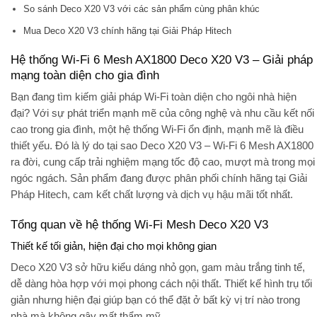
So sánh Deco X20 V3 với các sản phẩm cùng phân khúc
Mua Deco X20 V3 chính hãng tại Giải Pháp Hitech
Hệ thống Wi-Fi 6 Mesh AX1800 Deco X20 V3 – Giải pháp
mạng toàn diện cho gia đình
Bạn đang tìm kiếm
giải pháp Wi-Fi toàn diện cho ngôi nhà hiện
đại
? Với sự phát triển mạnh mẽ của công nghệ và nhu cầu kết nối
cao trong gia đình, một hệ thống Wi-Fi ổn định, mạnh mẽ là điều
thiết yếu. Đó là lý do tại sao
Deco X20 V3 – Wi-Fi 6 Mesh AX1800
ra đời, cung cấp trải nghiệm mạng tốc độ cao, mượt mà trong mọi
ngóc ngách. Sản phẩm đang được phân phối
chính hãng tại Giải
Pháp Hitech
, cam kết chất lượng và dịch vụ hậu mãi tốt nhất.
Tổng quan về hệ thống Wi-Fi Mesh Deco X20 V3
Thiết kế tối giản, hiện đại cho mọi không gian
Deco X20 V3 sở hữu kiểu dáng nhỏ gọn, gam màu trắng tinh tế,
dễ dàng hòa hợp với mọi phong cách nội thất. Thiết kế hình trụ tối
giản nhưng hiện đại giúp bạn có thể đặt ở bất kỳ vị trí nào trong
nhà mà không gây mất thẩm mỹ.