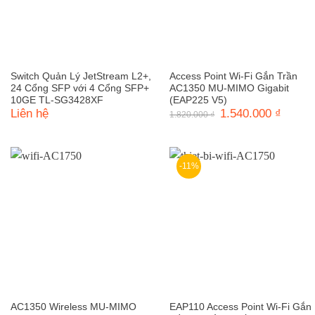
Switch Quản Lý JetStream L2+,
Access Point Wi-Fi Gắn Trần
24 Cổng SFP với 4 Cổng SFP+
AC1350 MU-MIMO Gigabit
10GE TL-SG3428XF
(EAP225 V5)
Liên hệ
Giá
1.540.000
₫
Giá
1.820.000
₫
gốc
hiện
là:
tại
1.820.000 ₫.
là:
1.540.0
-11%
AC1350 Wireless MU-MIMO
EAP110 Access Point Wi-Fi Gắn