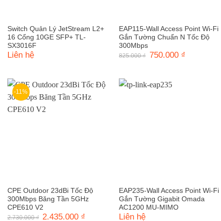
Switch Quản Lý JetStream L2+
EAP115-Wall Access Point Wi-Fi
16 Cổng 10GE SFP+ TL-
Gắn Tường Chuẩn N Tốc Độ
SX3016F
300Mbps
Liên hệ
Giá
750.000
₫
Giá
825.000
₫
gốc
hiện
là:
tại
825.000 ₫.
là:
750.000 ₫.
-11%
CPE Outdoor 23dBi Tốc Độ
EAP235-Wall Access Point Wi-Fi
300Mbps Băng Tần 5GHz
Gắn Tường Gigabit Omada
CPE610 V2
AC1200 MU-MIMO
Giá
2.435.000
₫
Giá
Liên hệ
2.730.000
₫