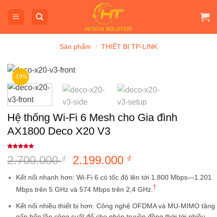
Bỏ
qua
nội
dung
Sản phẩm
/
THIẾT BỊ TP-LINK
-19%
Hệ thống Wi-Fi 6 Mesh cho Gia đình
AX1800 Deco X20 V3
5
1
trên 5
2.700.000
Giá
2.199.000
Giá
₫
₫
dựa trên
đánh giá
gốc
hiện
Kết nối nhanh hơn:
Wi-Fi 6 có tốc độ lên tới 1.800 Mbps—1.201
là:
tại
†
Mbps trên 5 GHz và 574 Mbps trên 2,4 GHz.
2.700.000 ₫.
là:
2.199.000 ₫.
Kết nối nhiều thiết bị hơn:
Công nghệ OFDMA và MU-MIMO tăng
gấp bốn lần công suất để cho phép truyền đồng thời tới nhiều