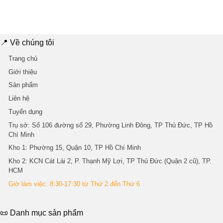
gốc
hiện
là:
tại
2.730.000 ₫.
là:
2.435.000 ₫.
📍 Về chúng tôi
Trang chủ
Giới thiệu
Sản phẩm
Liên hệ
Tuyển dụng
Trụ sở
: Số 106 đường số 29, Phường Linh Đông, TP Thủ Đức, TP Hồ
Chí Minh
Kho 1
: Phường 15, Quận 10, TP Hồ Chí Minh
Kho 2
: KCN Cát Lái 2, P. Thạnh Mỹ Lợi, TP Thủ Đức (Quận 2 cũ), TP.
HCM
Giờ làm việc: 8:30-17:30 từ Thứ 2 đến Thứ 6
📜 Danh mục sản phẩm