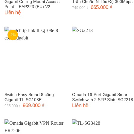
Gigabit Ceiling Mount Access
Trần Chuẩn N Tốc Độ 300Mbps
Point – EAP223 (EU) V2
Giá
665.000
₫
Giá
749.000
₫
gốc
hiện
Liên hệ
là:
tại
749.000 ₫.
là:
665.000 ₫.
-2%
Switch Easy Smart 8 cổng
Omada 16-Port Gigabit Smart
Gigabit TL-SG108E
Switch with 2 SFP Slots SG2218
Giá
969.000
₫
Giá
Liên hệ
985.000
₫
gốc
hiện
là:
tại
985.000 ₫.
là:
969.000 ₫.