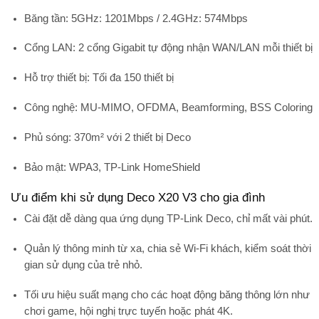
Băng tần:
5GHz: 1201Mbps / 2.4GHz: 574Mbps
Cổng LAN:
2 cổng Gigabit tự động nhận WAN/LAN mỗi thiết bị
Hỗ trợ thiết bị:
Tối đa 150 thiết bị
Công nghệ:
MU-MIMO, OFDMA, Beamforming, BSS Coloring
Phủ sóng:
370m² với 2 thiết bị Deco
Bảo mật:
WPA3, TP-Link HomeShield
Ưu điểm khi sử dụng Deco X20 V3 cho gia đình
Cài đặt dễ dàng
qua ứng dụng TP-Link Deco, chỉ mất vài phút.
Quản lý thông minh
từ xa, chia sẻ Wi-Fi khách, kiểm soát thời
gian sử dụng của trẻ nhỏ.
Tối ưu hiệu suất mạng
cho các hoạt động băng thông lớn như
chơi game, hội nghị trực tuyến hoặc phát 4K.