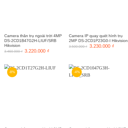
Camera thân trụ ngoài trời 4MP
Camera IP quay quét hình trụ
DS-2CD1B47G2H-LIUF/SRB
2MP DS-2CD1P23G0-I Hikvision
Hikvision
Giá
3.230.000
₫
Giá
3.500.000
₫
gốc
hiện
Giá
3.220.000
₫
Giá
3.460.000
₫
là:
tại
gốc
hiện
3.500.000 ₫.
là:
là:
tại
3.230.0
3.460.000 ₫.
là:
3.220.000 ₫.
-8%
-4%