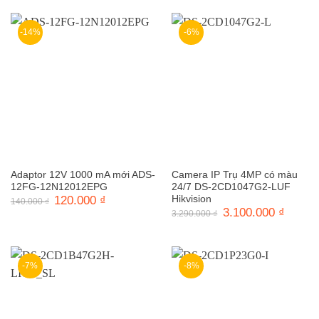
-14%
-6%
Adaptor 12V 1000 mA mới ADS-
Camera IP Trụ 4MP có màu
12FG-12N12012EPG
24/7 DS-2CD1047G2-LUF
Giá
120.000
₫
Giá
Hikvision
140.000
₫
gốc
hiện
Giá
3.100.000
₫
Giá
3.290.000
₫
là:
tại
gốc
hiện
140.000 ₫.
là:
là:
tại
120.000 ₫.
3.290.000 ₫.
là:
3.100.0
-7%
-8%