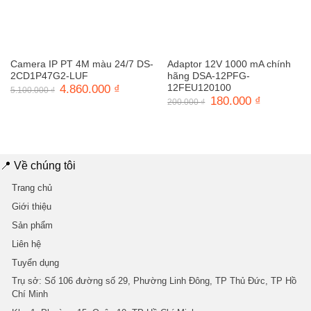
Camera IP PT 4M màu 24/7 DS-
Adaptor 12V 1000 mA chính
2CD1P47G2-LUF
hãng DSA-12PFG-
Giá
4.860.000
₫
Giá
12FEU120100
5.100.000
₫
gốc
hiện
Giá
180.000
₫
Giá
200.000
₫
là:
tại
gốc
hiện
5.100.000 ₫.
là:
là:
tại
4.860.000 ₫.
200.000 ₫.
là:
180.000 ₫.
📍 Về chúng tôi
Trang chủ
Giới thiệu
Sản phẩm
Liên hệ
Tuyển dụng
Trụ sở
: Số 106 đường số 29, Phường Linh Đông, TP Thủ Đức, TP Hồ
Chí Minh