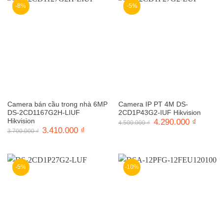
-8%
-5%
Camera bán cầu trong nhà 6MP
Camera IP PT 4M DS-
DS-2CD1167G2H-LIUF
2CD1P43G2-IUF Hikvision
Hikvision
Giá
4.290.000
₫
Giá
4.500.000
₫
gốc
hiện
Giá
3.410.000
₫
Giá
3.700.000
₫
là:
tại
gốc
hiện
4.500.000 ₫.
là:
là:
tại
4.290.0
3.700.000 ₫.
là:
3.410.000 ₫.
-5%
-10%