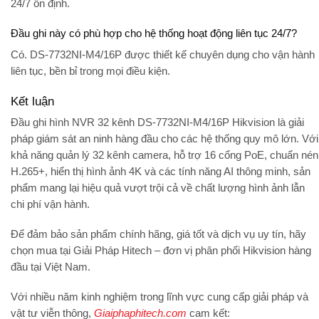
24/7 ổn định.
Đầu ghi này có phù hợp cho hệ thống hoạt động liên tục 24/7?
Có. DS-7732NI-M4/16P được thiết kế chuyên dụng cho vận hành
liên tục, bền bỉ trong mọi điều kiện.
Kết luận
Đầu ghi hình NVR 32 kênh DS-7732NI-M4/16P Hikvision
là giải
pháp giám sát an ninh hàng đầu cho các hệ thống quy mô lớn. Với
khả năng quản lý 32 kênh camera, hỗ trợ 16 cổng PoE, chuẩn nén
H.265+, hiển thị hình ảnh 4K và các tính năng AI thông minh, sản
phẩm mang lại hiệu quả vượt trội cả về chất lượng hình ảnh lẫn
chi phí vận hành.
Để đảm bảo
sản phẩm chính hãng, giá tốt và dịch vụ uy tín
, hãy
chọn mua tại
Giải Pháp Hitech
– đơn vị phân phối Hikvision hàng
đầu tại Việt Nam.
Với nhiều năm kinh nghiệm trong lĩnh vực cung cấp giải pháp và
vật tư viễn thông,
Giaiphaphitech.com
cam kết: