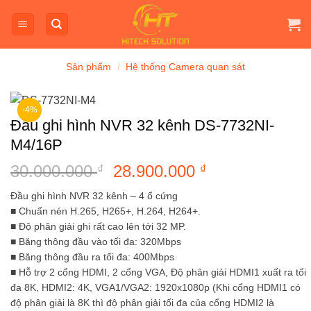
Bỏ
qua
nội
dung
Sản phẩm
/
Hệ thống Camera quan sát
-4%
Đầu ghi hình NVR 32 kênh DS-7732NI-
M4/16P
30.000.000
Giá
28.900.000
Giá
₫
₫
gốc
hiện
Đầu ghi hình NVR 32 kênh – 4 ổ cứng
là:
tại
■ Chuẩn nén H.265, H265+, H.264, H264+.
30.000.000 ₫.
là:
■ Độ phân giải ghi rất cao lên tới 32 MP.
28.900.000 ₫.
■ Băng thông đầu vào tối đa: 320Mbps
■ Băng thông đầu ra tối đa: 400Mbps
■ Hỗ trợ 2 cổng HDMI, 2 cổng VGA, Độ phân giải HDMI1 xuất ra tối
đa 8K, HDMI2: 4K, VGA1/VGA2: 1920x1080p (Khi cổng HDMI1 có
độ phân giải là 8K thì độ phân giải tối đa của cổng HDMI2 là