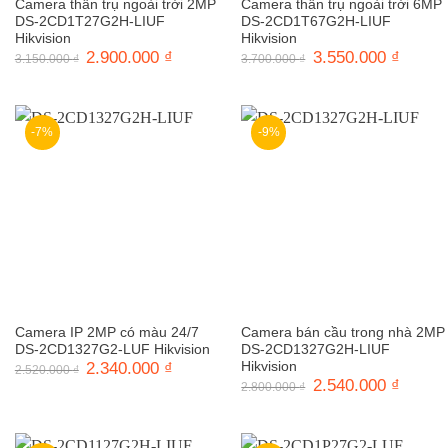
Camera thân trụ ngoài trời 2MP
Camera thân trụ ngoài trời 6MP
DS-2CD1T27G2H-LIUF
DS-2CD1T67G2H-LIUF
Hikvision
Hikvision
Giá
2.900.000
₫
Giá
Giá
3.550.000
₫
Giá
3.150.000
₫
3.700.000
₫
gốc
hiện
gốc
hiện
là:
tại
là:
tại
3.150.000 ₫.
là:
3.700.000 ₫.
là:
2.900.000 ₫.
3.550.0
-7%
-9%
Camera IP 2MP có màu 24/7
Camera bán cầu trong nhà 2MP
DS-2CD1327G2-LUF Hikvision
DS-2CD1327G2H-LIUF
Giá
2.340.000
₫
Giá
Hikvision
2.520.000
₫
gốc
hiện
Giá
2.540.000
₫
Giá
2.800.000
₫
là:
tại
gốc
hiện
2.520.000 ₫.
là:
là:
tại
2.340.000 ₫.
2.800.000 ₫.
là:
2.540.0