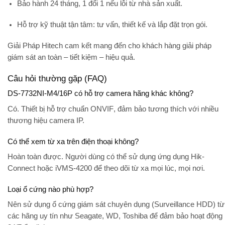
Bảo hành 24 tháng
, 1 đổi 1 nếu lỗi từ nhà sản xuất.
Hỗ trợ kỹ thuật tận tâm:
tư vấn, thiết kế và lắp đặt trọn gói.
Giải Pháp Hitech cam kết mang đến cho khách hàng giải pháp
giám sát
an toàn – tiết kiệm – hiệu quả
.
Câu hỏi thường gặp (FAQ)
DS-7732NI-M4/16P có hỗ trợ camera hãng khác không?
Có. Thiết bị hỗ trợ chuẩn
ONVIF
, đảm bảo tương thích với nhiều
thương hiệu camera IP.
Có thể xem từ xa trên điện thoại không?
Hoàn toàn được. Người dùng có thể sử dụng ứng dụng
Hik-
Connect
hoặc
iVMS-4200
để theo dõi từ xa mọi lúc, mọi nơi.
Loại ổ cứng nào phù hợp?
Nên sử dụng
ổ cứng giám sát chuyên dụng
(Surveillance HDD) từ
các hãng uy tín như Seagate, WD, Toshiba để đảm bảo hoạt động