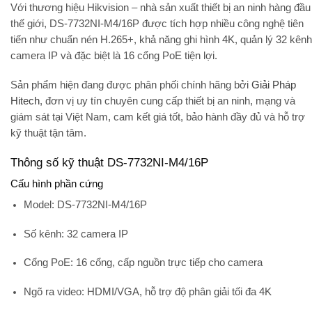
Với thương hiệu Hikvision – nhà sản xuất thiết bị an ninh hàng đầu
thế giới, DS-7732NI-M4/16P được tích hợp nhiều công nghệ tiên
tiến như chuẩn nén H.265+, khả năng ghi hình 4K, quản lý 32 kênh
camera IP và đặc biệt là
16 cổng PoE
tiện lợi.
Sản phẩm hiện đang được phân phối chính hãng bởi
Giải Pháp
Hitech
, đơn vị uy tín chuyên cung cấp thiết bị an ninh, mạng và
giám sát tại Việt Nam, cam kết
giá tốt, bảo hành đầy đủ và hỗ trợ
kỹ thuật tận tâm
.
Thông số kỹ thuật DS-7732NI-M4/16P
Cấu hình phần cứng
Model:
DS-7732NI-M4/16P
Số kênh:
32 camera IP
Cổng PoE:
16 cổng, cấp nguồn trực tiếp cho camera
Ngõ ra video:
HDMI/VGA, hỗ trợ độ phân giải tối đa 4K