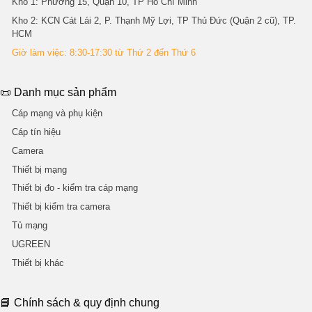
Kho 1
: Phường 15, Quận 10, TP Hồ Chí Minh
Kho 2
: KCN Cát Lái 2, P. Thạnh Mỹ Lợi, TP Thủ Đức (Quận 2 cũ), TP.
HCM
Giờ làm việc: 8:30-17:30 từ Thứ 2 đến Thứ 6
📜 Danh mục sản phẩm
Cáp mạng và phụ kiện
Cáp tín hiệu
Camera
Thiết bị mạng
Thiết bị đo - kiểm tra cáp mạng
Thiết bị kiểm tra camera
Tủ mạng
UGREEN
Thiết bị khác
📘 Chính sách & quy định chung