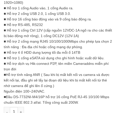
1920×1080)
■ Hỗ trợ 1 cổng Audio vào, 1 cổng Audio ra.
■ Hỗ trợ 2 cổng USB 2.0, 1 cổng USB 3.0.
■ Hỗ trợ 16 cổng báo động vào và 9 cổng báo động ra.
■ Hỗ trợ RS-485, RS232
■ Hỗ trợ 1 cổng Ctrl 12V (cấp nguồn 12VDC-1A ngõ ra cho các thiết
bị báo động mở rông), 1 cổng DC12V (12V-1A)
■ Hỗ trợ 2 cổng mạng RJ45 10/100/1000Mbps cho phép lựa chọn 2
tính năng : Đa địa chỉ hoặc cổng mạng dự phòng.
■ Hỗ trợ 4 ổ HDD dung lượng tối đa mỗi ổ 14TB
■ Hỗ trợ 1 cổng eSATA sử dụng cho ghi hình hoặc xuất dữ liệu.
■ Hỗ trợ dịch vụ Hik-connect P2P, tên miền Cameraddns miễn phí
trọn đời
■Hỗ trợ tính năng ANR ( Sau khi bị mất kết nối vs camera và được
kết nối lại, đầu ghi sẽ lấy lại đoạn dữ liệu khi bị mất kết nối từ thẻ
nhớ camera để ghi lên ổ cứng.)
Nguồn điện 100~240VAC.
■Đầu DS-7732NI-M4/16P hỗ trợ 16 cổng PoE RJ-45 10/100 Mbps
chuẩn IEEE 802.3 af/at. Tổng công suất 200W.
Đầu ghi hình NVR 32 kênh DS-7732NI-M4/16P số lượng