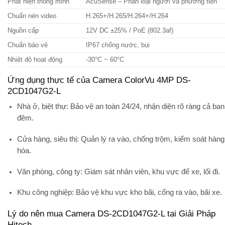
Phát hiện thông minh
AcuSense – Phân loại người và phương tiện
Chuẩn nén video
H.265+/H.265/H.264+/H.264
Nguồn cấp
12V DC ±25% / PoE (802.3af)
Chuẩn bảo vệ
IP67 chống nước, bụi
Nhiệt độ hoạt động
-30°C ~ 60°C
Ứng dụng thực tế của Camera ColorVu 4MP DS-
2CD1047G2-L
Nhà ở, biệt thự:
Bảo vệ an toàn 24/24, nhận diện rõ ràng cả ban
đêm.
Cửa hàng, siêu thị:
Quản lý ra vào, chống trộm, kiểm soát hàng
hóa.
Văn phòng, công ty:
Giám sát nhân viên, khu vực để xe, lối đi.
Khu công nghiệp:
Bảo vệ khu vực kho bãi, cổng ra vào, bãi xe.
Lý do nên mua Camera DS-2CD1047G2-L tại Giải Pháp
Hitech