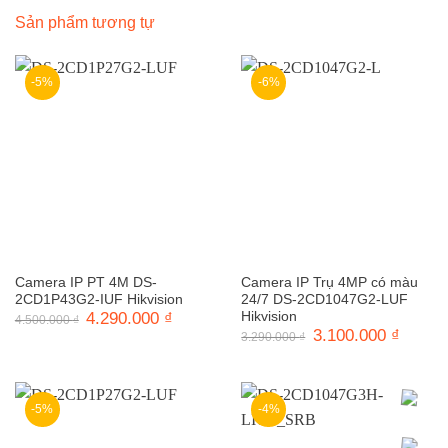
Sản phẩm tương tự
-5%
-6%
Camera IP PT 4M DS-
Camera IP Trụ 4MP có màu
2CD1P43G2-IUF Hikvision
24/7 DS-2CD1047G2-LUF
Giá
4.290.000
₫
Giá
Hikvision
4.500.000
₫
gốc
hiện
Giá
3.100.000
₫
Giá
3.290.000
₫
là:
tại
gốc
hiện
4.500.000 ₫.
là:
là:
tại
4.290.000 ₫.
3.290.000 ₫.
là:
3.100.0
-5%
-4%