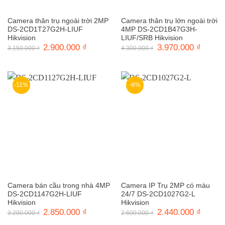
Camera thân trụ ngoài trời 2MP
Camera thân trụ lớn ngoài trời
DS-2CD1T27G2H-LIUF
4MP DS-2CD1B47G3H-
Hikvision
LIUF/SRB Hikvision
Giá
2.900.000
₫
Giá
Giá
3.970.000
₫
Giá
3.150.000
₫
4.300.000
₫
gốc
hiện
gốc
hiện
là:
tại
là:
tại
3.150.000 ₫.
là:
4.300.000 ₫.
là:
2.900.000 ₫.
3.970.0
-11%
-6%
Camera bán cầu trong nhà 4MP
Camera IP Trụ 2MP có màu
DS-2CD1147G2H-LIUF
24/7 DS-2CD1027G2-L
Hikvision
Hikvision
Giá
2.850.000
₫
Giá
Giá
2.440.000
₫
Giá
3.200.000
₫
2.600.000
₫
gốc
hiện
gốc
hiện
là:
tại
là:
tại