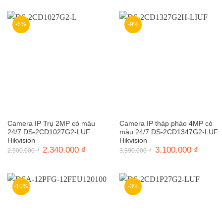
3.200.000 ₫.
là:
2.600.000 ₫.
là:
2.850.000 ₫.
2.440.0
-6%
-9%
Camera IP Trụ 2MP có màu
Camera IP tháp pháo 4MP có
24/7 DS-2CD1027G2-LUF
màu 24/7 DS-2CD1347G2-LUF
Hikvision
Hikvision
Giá
2.340.000
₫
Giá
Giá
3.100.000
₫
Giá
2.500.000
₫
3.390.000
₫
gốc
hiện
gốc
hiện
là:
tại
là:
tại
2.500.000 ₫.
là:
3.390.000 ₫.
là:
2.340.000 ₫.
3.100.0
-10%
-3%