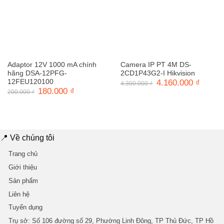
Adaptor 12V 1000 mA chính
Camera IP PT 4M DS-
hãng DSA-12PFG-
2CD1P43G2-I Hikvision
12FEU120100
Giá
4.160.000
₫
Giá
4.300.000
₫
gốc
hiện
Giá
180.000
₫
Giá
200.000
₫
là:
tại
gốc
hiện
4.300.000 ₫.
là:
là:
tại
4.160.0
200.000 ₫.
là:
180.000 ₫.
📍 Về chúng tôi
Trang chủ
Giới thiệu
Sản phẩm
Liên hệ
Tuyển dụng
Trụ sở
: Số 106 đường số 29, Phường Linh Đông, TP Thủ Đức, TP Hồ