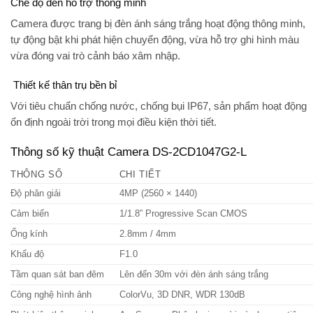
Chế độ đèn hỗ trợ thông minh
Camera được trang bị
đèn ánh sáng trắng
hoạt động thông minh,
tự động bật khi phát hiện chuyển động, vừa hỗ trợ ghi hình màu
vừa đóng vai trò cảnh báo xâm nhập.
Thiết kế thân trụ bền bỉ
Với tiêu chuẩn chống nước, chống bụi
IP67
, sản phẩm hoạt động
ổn định ngoài trời trong mọi điều kiện thời tiết.
Thông số kỹ thuật Camera DS-2CD1047G2-L
THÔNG SỐ
CHI TIẾT
Độ phân giải
4MP (2560 × 1440)
Cảm biến
1/1.8” Progressive Scan CMOS
Ống kính
2.8mm / 4mm
Khẩu độ
F1.0
Tầm quan sát ban đêm
Lên đến 30m với đèn ánh sáng trắng
Công nghệ hình ảnh
ColorVu, 3D DNR, WDR 130dB