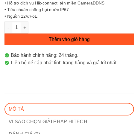
• Hỗ trợ dịch vụ Hik-connect, tên miền CameraDDNS
• Tiêu chuẩn chống bụi nước IP67
• Nguồn 12V/PoE
Camera thân trụ IP ColorVu 4MP Có màu 24/24 DS-2CD1047G2-L
Thêm vào giỏ hàng
Bảo hành chính hãng: 24 tháng.
Liên hệ để cập nhật tình trạng hàng và giá tốt nhất
MÔ TẢ
VÌ SAO CHỌN GIẢI PHÁP HITECH