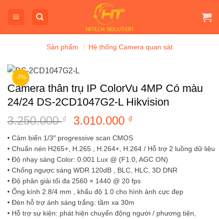
Bỏ
qua
nội
dung
Sản phẩm
/
Hệ thống Camera quan sát
-7%
Camera thân trụ IP ColorVu 4MP Có màu
24/24 DS-2CD1047G2-L Hikvision
3.250.000
Giá
3.010.000
Giá
₫
₫
gốc
hiện
• Cảm biến 1/3″ progressive scan CMOS
là:
tại
• Chuẩn nén H265+, H.265 , H.264+, H.264 / Hỗ trợ 2 luồng dữ liệu
3.250.000 ₫.
là:
• Độ nhạy sáng Color: 0.001 Lux @ (F1.0, AGC ON)
3.010.000 ₫.
• Chống ngược sáng WDR 120dB , BLC, HLC, 3D DNR
• Độ phân giải tối đa 2560 × 1440 @ 20 fps
• Ống kính 2.8/4 mm , khẩu độ 1.0 cho hình ảnh cực đẹp
• Đèn hỗ trợ ánh sáng trắng: tầm xa 30m
• Hỗ trợ sự kiện: phát hiện chuyển động người / phương tiện,