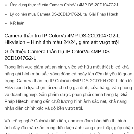
Ứng dụng thực tế của Camera ColorVu 4MP DS-2CD1047G2-L
Lý do nên mua Camera DS-2CD1047G2-L tại Giải Pháp Hitech
Kết luận
Camera thân trụ IP ColorVu 4MP DS-2CD1047G2-L
Hikvision – Hình ảnh màu 24/24, giám sát vượt trội
Giới thiệu Camera thân trụ IP ColorVu 4MP DS-
2CD1047G2-L
Trong lĩnh vực giám sát an ninh, việc sở hữu một thiết bị có khả
năng ghi hình màu sắc sống động cả ngày lẫn đêm là yếu tố quan
trọng.
Camera thân trụ IP ColorVu 4MP DS-2CD1047G2-L
đến từ
Hikvision là lựa chọn tối ưu cho hộ gia đình, cửa hàng, văn phòng
và doanh nghiệp. Sản phẩm được phân phối chính hãng tại
Giải
Pháp Hitech
, mang đến chất lượng hình ảnh sắc nét, khả năng
nhận diện chính xác và độ bền vượt trội.
Với công nghệ
ColorVu
tiên tiến, camera đảm bảo hiển thị hình
ảnh đầy đủ màu sắc trong điều kiện ánh sáng cực thấp, giúp nhận