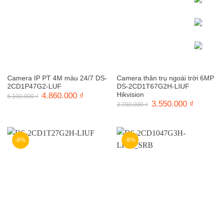
Camera IP PT 4M màu 24/7 DS-
Camera thân trụ ngoài trời 6MP
2CD1P47G2-LUF
DS-2CD1T67G2H-LIUF
Giá
4.860.000
₫
Giá
Hikvision
5.100.000
₫
gốc
hiện
Giá
3.550.000
₫
Giá
3.700.000
₫
là:
tại
gốc
hiện
5.100.000 ₫.
là:
là:
tại
4.860.000 ₫.
3.700.000 ₫.
là:
3.550.0
-8%
-8%