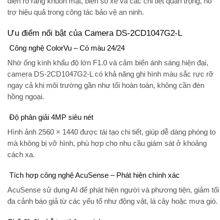
diện rõ ràng khuôn mặt, biển số xe và các chi tiết quan trọng, hỗ
trợ hiệu quả trong công tác bảo vệ an ninh.
Ưu điểm nổi bật của Camera DS-2CD1047G2-L
Công nghệ ColorVu – Có màu 24/24
Nhờ ống kính khẩu độ lớn F1.0 và cảm biến ánh sáng hiện đại,
camera DS-2CD1047G2-L có khả năng ghi hình màu sắc rực rỡ
ngay cả khi môi trường gần như tối hoàn toàn, không cần đèn
hồng ngoại.
Độ phân giải 4MP siêu nét
Hình ảnh 2560 × 1440 được tái tạo chi tiết, giúp dễ dàng phóng to
mà không bị vỡ hình, phù hợp cho nhu cầu giám sát ở khoảng
cách xa.
Tích hợp công nghệ AcuSense – Phát hiện chính xác
AcuSense sử dụng AI để
phát hiện người và phương tiện
, giảm tối
đa cảnh báo giả từ các yếu tố như động vật, lá cây hoặc mưa gió.