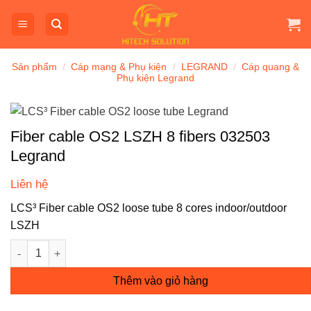
Bỏ
qua
nội
dung
Sản phẩm
/
Cáp mạng & Phụ kiện
/
LEGRAND
/
Cáp quang &
Phụ kiện Legrand
Fiber cable OS2 LSZH 8 fibers 032503
Legrand
Liên hệ
LCS³ Fiber cable OS2 loose tube 8 cores indoor/outdoor
LSZH
Fiber cable OS2 LSZH 8 fibers 032503 Legrand số lượng
Thêm vào giỏ hàng