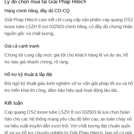
Lý do chọn mua tại Giải Pháp Hitech
Hàng chính hãng, đầy đủ CO-CQ
Giải Pháp Hitech cam kết chỉ cung cấp sản phẩm cáp quang OS2
loose tube LSZH 8 sợi 032503 chính hãng, có đầy đủ chứng nhận
nguồn gốc và chất lượng.
Giá cả cạnh tranh
Chúng tôi cung cấp mức giá tốt cho khách hàng lẻ và dự án, hỗ
trợ báo giá nhanh chóng, rõ ràng.
Hỗ trợ kỹ thuật & lắp đặt
Đội ngũ kỹ thuật giàu kinh nghiệm sẽ tư vấn giải pháp tối ưu và hỗ
trợ triển khai thi công, đảm bảo hiệu quả hoạt động lâu dài.
Kết luận
Cáp quang OS2 loose tube LSZH 8 sợi 032503
là lựa chọn hoàn
hảo cho các hệ thống mạng yêu cầu độ bền cao, an toàn cháy nổ
và hiệu suất truyền dẫn vượt trội. Với chất lượng đạt chuẩn quốc
tế và sự hỗ trợ chuyên nghiệp từ
Giải Pháp Hitech
, bạn sẽ có giải