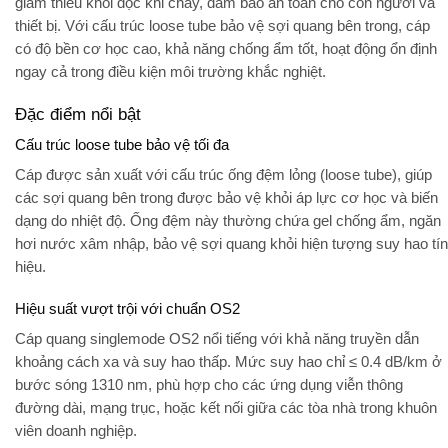
giảm thiểu khói độc khi cháy, đảm bảo an toàn cho con người và
thiết bị. Với cấu trúc
loose tube
bảo vệ sợi quang bên trong, cáp
có độ bền cơ học cao, khả năng chống ẩm tốt, hoạt động ổn định
ngay cả trong điều kiện môi trường khắc nghiệt.
Đặc điểm nổi bật
Cấu trúc loose tube bảo vệ tối đa
Cáp được sản xuất với cấu trúc
ống đệm lỏng (loose tube)
, giúp
các sợi quang bên trong được bảo vệ khỏi áp lực cơ học và biến
dạng do nhiệt độ. Ống đệm này thường chứa gel chống ẩm, ngăn
hơi nước xâm nhập, bảo vệ sợi quang khỏi hiện tượng suy hao tín
hiệu.
Hiệu suất vượt trội với chuẩn OS2
Cáp quang
singlemode OS2
nổi tiếng với khả năng truyền dẫn
khoảng cách xa và suy hao thấp. Mức suy hao chỉ ≤ 0.4 dB/km ở
bước sóng 1310 nm, phù hợp cho các ứng dụng viễn thông
đường dài, mạng trục, hoặc kết nối giữa các tòa nhà trong khuôn
viên doanh nghiệp.