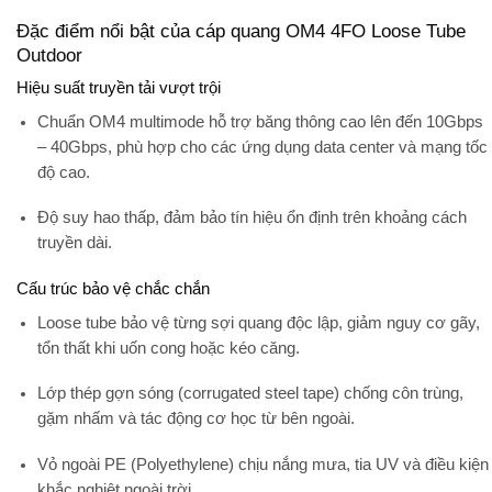
Đặc điểm nổi bật của cáp quang OM4 4FO Loose Tube
Outdoor
Hiệu suất truyền tải vượt trội
Chuẩn
OM4 multimode
hỗ trợ băng thông cao lên đến 10Gbps
– 40Gbps, phù hợp cho các ứng dụng
data center và mạng tốc
độ cao
.
Độ suy hao thấp, đảm bảo tín hiệu ổn định trên khoảng cách
truyền dài.
Cấu trúc bảo vệ chắc chắn
Loose tube
bảo vệ từng sợi quang độc lập, giảm nguy cơ gãy,
tổn thất khi uốn cong hoặc kéo căng.
Lớp thép gợn sóng (corrugated steel tape)
chống côn trùng,
gặm nhấm và tác động cơ học từ bên ngoài.
Vỏ ngoài
PE
(Polyethylene) chịu nắng mưa, tia UV và điều kiện
khắc nghiệt ngoài trời.