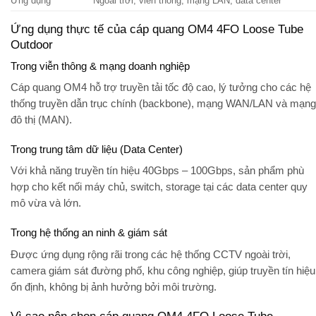
Ứng dụng
Ngoài trời, viễn thông, mạng LAN, data center
Ứng dụng thực tế của cáp quang OM4 4FO Loose Tube
Outdoor
Trong viễn thông & mạng doanh nghiệp
Cáp quang OM4 hỗ trợ truyền tải tốc độ cao, lý tưởng cho các hệ
thống
truyền dẫn trục chính (backbone)
,
mạng WAN/LAN
và
mạng
đô thị (MAN)
.
Trong trung tâm dữ liệu (Data Center)
Với khả năng truyền tín hiệu
40Gbps – 100Gbps
, sản phẩm phù
hợp cho kết nối
máy chủ, switch, storage
tại các data center quy
mô vừa và lớn.
Trong hệ thống an ninh & giám sát
Được ứng dụng rộng rãi trong các hệ thống
CCTV ngoài trời
,
camera giám sát đường phố, khu công nghiệp, giúp truyền tín hiệu
ổn định, không bị ảnh hưởng bởi môi trường.