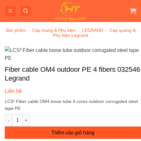
Bỏ
qua
nội
dung
Sản phẩm
/
Cáp mạng & Phụ kiện
/
LEGRAND
/
Cáp quang &
Phụ kiện Legrand
Fiber cable OM4 outdoor PE 4 fibers 032546
Legrand
Liên hệ
LCS³ Fiber cable OM4 loose tube 4 cores outdoor corrugated steel
tape PE
Fiber cable OM4 outdoor PE 4 fibers 032546 Legrand số lượng
Thêm vào giỏ hàng