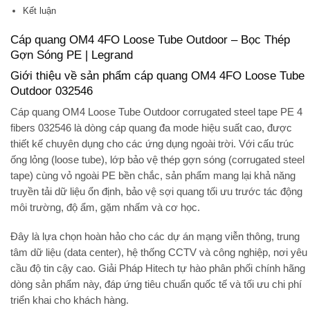
Kết luận
Cáp quang OM4 4FO Loose Tube Outdoor – Bọc Thép
Gợn Sóng PE | Legrand
Giới thiệu về sản phẩm cáp quang OM4 4FO Loose Tube
Outdoor 032546
Cáp quang
OM4 Loose Tube Outdoor corrugated steel tape PE 4
fibers 032546
là dòng cáp quang đa mode hiệu suất cao, được
thiết kế chuyên dụng cho các ứng dụng
ngoài trời
. Với cấu trúc
ống lỏng (loose tube)
, lớp bảo vệ
thép gợn sóng (corrugated steel
tape)
cùng vỏ ngoài
PE bền chắc
, sản phẩm mang lại khả năng
truyền tải dữ liệu ổn định, bảo vệ sợi quang tối ưu trước tác động
môi trường, độ ẩm, gặm nhấm và cơ học.
Đây là lựa chọn hoàn hảo cho các dự án
mạng viễn thông, trung
tâm dữ liệu (data center), hệ thống CCTV và công nghiệp
, nơi yêu
cầu độ tin cậy cao. Giải Pháp Hitech tự hào phân phối chính hãng
dòng sản phẩm này, đáp ứng tiêu chuẩn quốc tế và tối ưu chi phí
triển khai cho khách hàng.