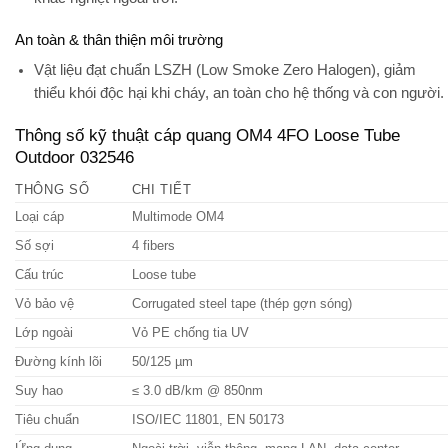
An toàn & thân thiện môi trường
Vật liệu đạt chuẩn
LSZH (Low Smoke Zero Halogen)
, giảm
thiểu khói độc hại khi cháy, an toàn cho hệ thống và con người.
Thông số kỹ thuật cáp quang OM4 4FO Loose Tube
Outdoor 032546
THÔNG SỐ
CHI TIẾT
Loại cáp
Multimode OM4
Số sợi
4 fibers
Cấu trúc
Loose tube
Vỏ bảo vệ
Corrugated steel tape (thép gợn sóng)
Lớp ngoài
Vỏ PE chống tia UV
Đường kính lõi
50/125 µm
Suy hao
≤ 3.0 dB/km @ 850nm
Tiêu chuẩn
ISO/IEC 11801, EN 50173