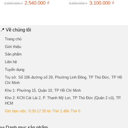
Giá
2.540.000
₫
Giá
Giá
3.100.000
₫
Giá
2.800.000
₫
3.390.000
₫
gốc
hiện
gốc
hiện
là:
tại
là:
tại
2.800.000 ₫.
là:
3.390.000 ₫.
là:
2.540.000 ₫.
3.100.0
📍 Về chúng tôi
Trang chủ
Giới thiệu
Sản phẩm
Liên hệ
Tuyển dụng
Trụ sở
: Số 106 đường số 29, Phường Linh Đông, TP Thủ Đức, TP Hồ
Chí Minh
Kho 1
: Phường 15, Quận 10, TP Hồ Chí Minh
Kho 2
: KCN Cát Lái 2, P. Thạnh Mỹ Lợi, TP Thủ Đức (Quận 2 cũ), TP.
HCM
Giờ làm việc: 8:30-17:30 từ Thứ 2 đến Thứ 6
📜 Danh mục sản phẩm