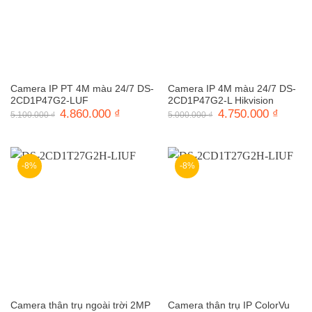
Camera IP PT 4M màu 24/7 DS-
Camera IP 4M màu 24/7 DS-
2CD1P47G2-LUF
2CD1P47G2-L Hikvision
Giá
4.860.000
₫
Giá
Giá
4.750.000
₫
Giá
5.100.000
₫
5.000.000
₫
gốc
hiện
gốc
hiện
là:
tại
là:
tại
5.100.000 ₫.
là:
5.000.000 ₫.
là:
4.860.000 ₫.
4.750.0
-8%
-8%
Camera thân trụ ngoài trời 2MP
Camera thân trụ IP ColorVu