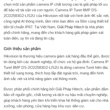
chọn một sản phẩm camera IP chất lượng cao là giải pháp tối ưu
để bảo vệ tài sản và con người.
Camera IP Turet 8MP DS-
2CD2583G2-LIS2U
của
Hikvision
nổi bật với hình ảnh 4K sắc nét,
công nghệ AI thông minh, tầm nhìn ban đêm xa 50m cùng thiết kế
bền bỉ chuẩn IP67. Tại Việt Nam,
Giải Pháp Hitech
là nhà phân
phối chính hãng, mang đến cho khách hàng giải pháp giám sát
toàn diện, uy tín và đáng tin cậy.
Giới thiệu sản phẩm
Hikvision
là thương hiệu camera giám sát hàng đầu thế giới, được
tin dùng bởi các doanh nghiệp, tổ chức và hộ gia đình. Camera IP
Turet 8MP DS-2CD2583G2-LIS2U là dòng camera Turet hiện đại,
thiết kế sang trọng, thích hợp lắp đặt ngoài trời, mang đến hình
ảnh sắc nét và khả năng giám sát thông minh.
Được phân phối chính hãng bởi
Giải Pháp Hitech
, sản phẩm đảm
bảo về nguồn gốc, chất lượng và dịch vụ hậu mãi chuyên nghiệp,
giúp khách hàng yên tâm khi triển khai hệ thống giám sát cho nhà
xưởng, văn phòng, cửa hàng hay khu vực dân cư.