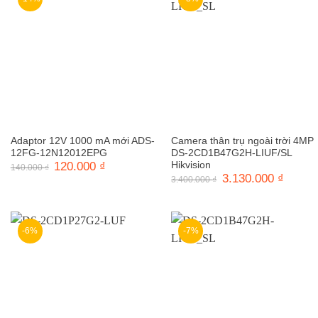
Adaptor 12V 1000 mA mới ADS-
Camera thân trụ ngoài trời 4MP
12FG-12N12012EPG
DS-2CD1B47G2H-LIUF/SL
Giá
120.000
₫
Giá
Hikvision
140.000
₫
gốc
hiện
Giá
3.130.000
₫
Giá
3.400.000
₫
là:
tại
gốc
hiện
140.000 ₫.
là:
là:
tại
120.000 ₫.
3.400.000 ₫.
là:
3.130.0
-6%
-7%