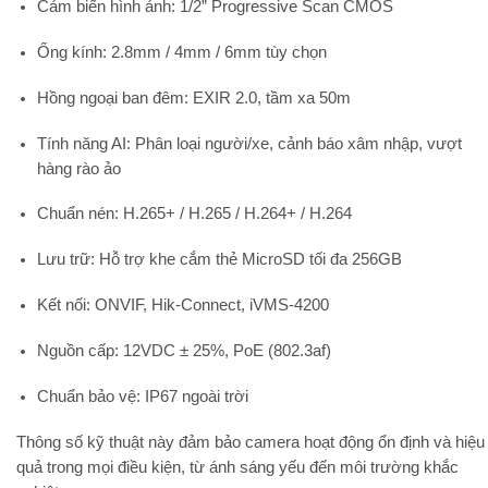
Cảm biến hình ảnh:
1/2” Progressive Scan CMOS
Ống kính:
2.8mm / 4mm / 6mm tùy chọn
Hồng ngoại ban đêm:
EXIR 2.0, tầm xa 50m
Tính năng AI:
Phân loại người/xe, cảnh báo xâm nhập, vượt
hàng rào ảo
Chuẩn nén:
H.265+ / H.265 / H.264+ / H.264
Lưu trữ:
Hỗ trợ khe cắm thẻ MicroSD tối đa 256GB
Kết nối:
ONVIF, Hik-Connect, iVMS-4200
Nguồn cấp:
12VDC ± 25%, PoE (802.3af)
Chuẩn bảo vệ:
IP67 ngoài trời
Thông số kỹ thuật này đảm bảo camera hoạt động ổn định và hiệu
quả trong mọi điều kiện, từ ánh sáng yếu đến môi trường khắc