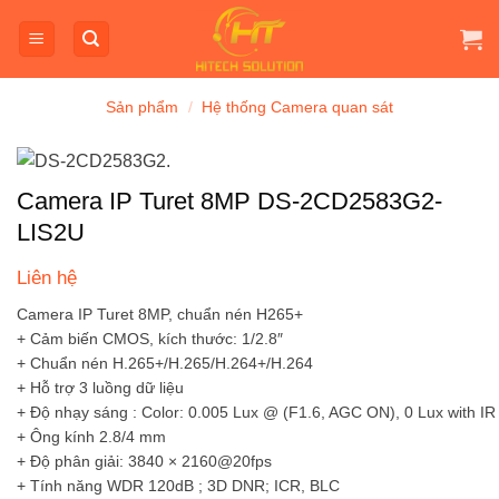
Bỏ
qua
nội
dung
Sản phẩm
/
Hệ thống Camera quan sát
Camera IP Turet 8MP DS-2CD2583G2-
LIS2U
Liên hệ
Camera IP Turet 8MP, chuẩn nén H265+
+ Cảm biến CMOS, kích thước: 1/2.8″
+ Chuẩn nén H.265+/H.265/H.264+/H.264
+ Hỗ trợ 3 luồng dữ liệu
+ Độ nhạy sáng : Color: 0.005 Lux @ (F1.6, AGC ON), 0 Lux with IR
+ Ông kính 2.8/4 mm
+ Độ phân giải: 3840 × 2160@20fps
+ Tính năng WDR 120dB ; 3D DNR; ICR, BLC