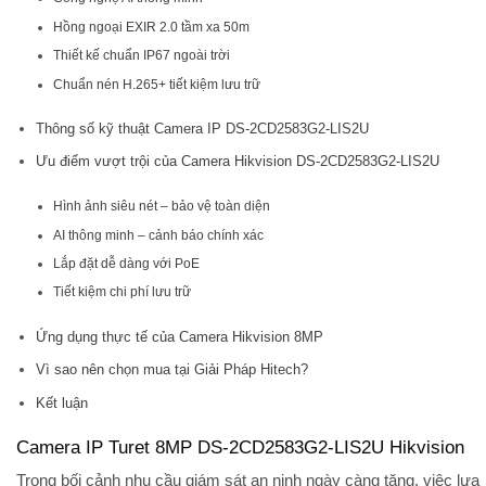
Hồng ngoại EXIR 2.0 tầm xa 50m
Thiết kế chuẩn IP67 ngoài trời
Chuẩn nén H.265+ tiết kiệm lưu trữ
Thông số kỹ thuật Camera IP DS-2CD2583G2-LIS2U
Ưu điểm vượt trội của Camera Hikvision DS-2CD2583G2-LIS2U
Hình ảnh siêu nét – bảo vệ toàn diện
AI thông minh – cảnh báo chính xác
Lắp đặt dễ dàng với PoE
Tiết kiệm chi phí lưu trữ
Ứng dụng thực tế của Camera Hikvision 8MP
Vì sao nên chọn mua tại Giải Pháp Hitech?
Kết luận
Camera IP Turet 8MP DS-2CD2583G2-LIS2U Hikvision
Trong bối cảnh nhu cầu
giám sát an ninh
ngày càng tăng, việc lựa