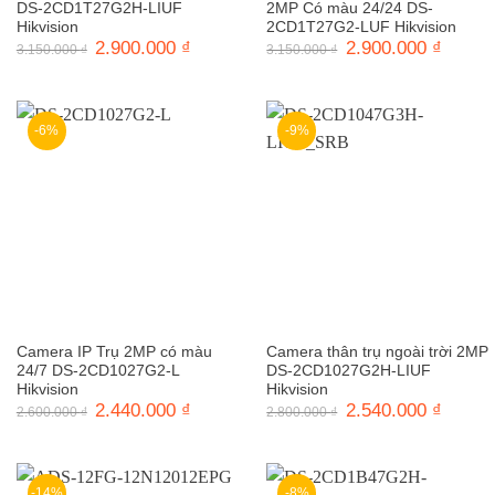
DS-2CD1T27G2H-LIUF
2MP Có màu 24/24 DS-
Hikvision
2CD1T27G2-LUF Hikvision
Giá
2.900.000
₫
Giá
Giá
2.900.000
₫
Giá
3.150.000
₫
3.150.000
₫
gốc
hiện
gốc
hiện
là:
tại
là:
tại
3.150.000 ₫.
là:
3.150.000 ₫.
là:
2.900.000 ₫.
2.900.0
-6%
-9%
Camera IP Trụ 2MP có màu
Camera thân trụ ngoài trời 2MP
24/7 DS-2CD1027G2-L
DS-2CD1027G2H-LIUF
Hikvision
Hikvision
Giá
2.440.000
₫
Giá
Giá
2.540.000
₫
Giá
2.600.000
₫
2.800.000
₫
gốc
hiện
gốc
hiện
là:
tại
là:
tại
2.600.000 ₫.
là:
2.800.000 ₫.
là:
2.440.000 ₫.
2.540.0
-14%
-8%