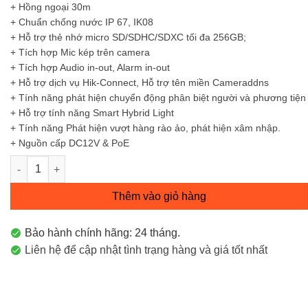
+ Hồng ngoại 30m
+ Chuẩn chống nước IP 67, IK08
+ Hỗ trợ thẻ nhớ micro SD/SDHC/SDXC tối đa 256GB;
+ Tích hợp Mic kép trên camera
+ Tích hợp Audio in-out, Alarm in-out
+ Hỗ trợ dịch vụ Hik-Connect, Hỗ trợ tên miền Cameraddns
+ Tính năng phát hiện chuyển động phân biệt người và phương tiện
+ Hỗ trợ tính năng Smart Hybrid Light
+ Tính năng Phát hiện vượt hàng rào ảo, phát hiện xâm nhập.
+ Nguồn cấp DC12V & PoE
Camera IP Turet 8MP DS-2CD2583G2-LIS2U số lượng
Thêm vào giỏ hàng
Bảo hành chính hãng: 24 tháng.
Liên hệ để cập nhật tình trạng hàng và giá tốt nhất