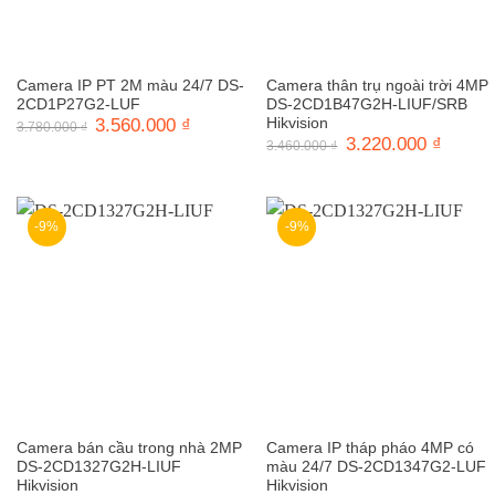
Camera IP PT 2M màu 24/7 DS-
Camera thân trụ ngoài trời 4MP
2CD1P27G2-LUF
DS-2CD1B47G2H-LIUF/SRB
Giá
3.560.000
₫
Giá
Hikvision
3.780.000
₫
gốc
hiện
Giá
3.220.000
₫
Giá
3.460.000
₫
là:
tại
gốc
hiện
3.780.000 ₫.
là:
là:
tại
3.560.000 ₫.
3.460.000 ₫.
là:
3.220.0
-9%
-9%
Camera bán cầu trong nhà 2MP
Camera IP tháp pháo 4MP có
DS-2CD1327G2H-LIUF
màu 24/7 DS-2CD1347G2-LUF
Hikvision
Hikvision