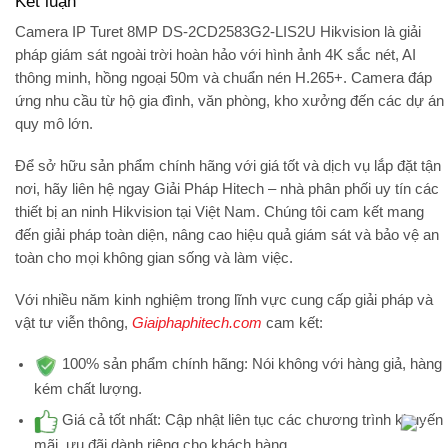
Kết luận
Camera IP Turet 8MP DS-2CD2583G2-LIS2U Hikvision
là giải
pháp giám sát ngoài trời hoàn hảo với
hình ảnh 4K sắc nét, AI
thông minh, hồng ngoại 50m và chuẩn nén H.265+
. Camera đáp
ứng nhu cầu từ hộ gia đình, văn phòng, kho xưởng đến các dự án
quy mô lớn.
Để sở hữu sản phẩm chính hãng với giá tốt và dịch vụ lắp đặt tận
nơi, hãy liên hệ ngay
Giải Pháp Hitech
– nhà phân phối uy tín các
thiết bị an ninh Hikvision tại Việt Nam. Chúng tôi cam kết mang
đến giải pháp toàn diện, nâng cao hiệu quả giám sát và bảo vệ an
toàn cho mọi không gian sống và làm việc.
Với nhiều năm kinh nghiệm trong lĩnh vực cung cấp giải pháp và
vật tư viễn thông,
Giaiphaphitech.com
cam kết:
100% sản phẩm chính hãng:
Nói không với hàng giả, hàng
kém chất lượng.
Giá cả tốt nhất:
Cập nhật liên tục các chương trình khuyến
mãi, ưu đãi dành riêng cho khách hàng.