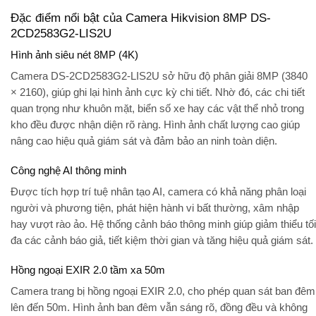
Đặc điểm nổi bật của Camera Hikvision 8MP DS-
2CD2583G2-LIS2U
Hình ảnh siêu nét 8MP (4K)
Camera DS-2CD2583G2-LIS2U sở hữu
độ phân giải 8MP (3840
× 2160)
, giúp ghi lại hình ảnh cực kỳ chi tiết. Nhờ đó, các chi tiết
quan trọng như khuôn mặt, biển số xe hay các vật thể nhỏ trong
kho đều được nhận diện rõ ràng. Hình ảnh chất lượng cao giúp
nâng cao hiệu quả giám sát và đảm bảo an ninh toàn diện.
Công nghệ AI thông minh
Được tích hợp
trí tuệ nhân tạo AI
, camera có khả năng phân loại
người và phương tiện, phát hiện hành vi bất thường, xâm nhập
hay vượt rào ảo. Hệ thống cảnh báo thông minh giúp giảm thiểu tối
đa các cảnh báo giả, tiết kiệm thời gian và tăng hiệu quả giám sát.
Hồng ngoại EXIR 2.0 tầm xa 50m
Camera trang bị
hồng ngoại EXIR 2.0
, cho phép quan sát ban đêm
lên đến 50m. Hình ảnh ban đêm vẫn sáng rõ, đồng đều và không