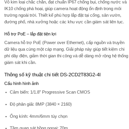
Vỏ kim loại chắc chắn, đạt chuẩn
IP67
chống bụi, chống nước và
IK10
chống phá hoại, giúp camera hoạt động ổn định trong môi
trường ngoài trời. Thiết kế phù hợp lắp đặt tại cổng, sân vườn,
đường phố, nhà xưởng hoặc các khu vực cần giám sát liên tục.
Hỗ trợ PoE – lắp đặt tiện lợi
Camera hỗ trợ
PoE (Power over Ethernet)
, cấp nguồn và truyền
dữ liệu qua cùng một cáp mạng. Giải pháp này giúp tiết kiệm chi
phí dây điện, giảm thời gian thi công và dễ dàng mở rộng hệ thống
giám sát khi cần.
Thông số kỹ thuật chi tiết DS-2CD2T83G2-4I
Cấu hình hình ảnh
Cảm biến: 1/1.8” Progressive Scan CMOS
Độ phân giải: 8MP (3840 × 2160)
Ống kính: 4mm/6mm tùy chọn
Tầm quan sát hồng ngoại: 70m