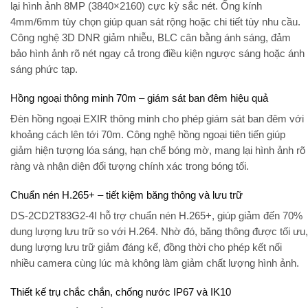
lại hình ảnh 8MP (3840×2160) cực kỳ sắc nét. Ống kính
4mm/6mm tùy chọn giúp quan sát rộng hoặc chi tiết tùy nhu cầu.
Công nghệ
3D DNR
giảm nhiễu,
BLC
cân bằng ánh sáng, đảm
bảo hình ảnh rõ nét ngay cả trong điều kiện ngược sáng hoặc ánh
sáng phức tạp.
Hồng ngoại thông minh 70m – giám sát ban đêm hiệu quả
Đèn hồng ngoại EXIR thông minh cho phép giám sát ban đêm với
khoảng cách lên tới 70m. Công nghệ hồng ngoại tiên tiến giúp
giảm hiện tượng lóa sáng, hạn chế bóng mờ, mang lại hình ảnh rõ
ràng và nhận diện đối tượng chính xác trong bóng tối.
Chuẩn nén H.265+ – tiết kiệm băng thông và lưu trữ
DS-2CD2T83G2-4I hỗ trợ chuẩn nén
H.265+
, giúp giảm đến 70%
dung lượng lưu trữ so với H.264. Nhờ đó, băng thông được tối ưu,
dung lượng lưu trữ giảm đáng kể, đồng thời cho phép kết nối
nhiều camera cùng lúc mà không làm giảm chất lượng hình ảnh.
Thiết kế trụ chắc chắn, chống nước IP67 và IK10