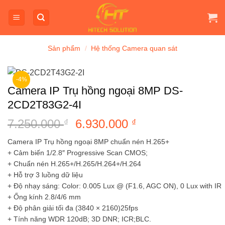
Bỏ
qua
nội
dung
Sản phẩm
/
Hệ thống Camera quan sát
-4%
Camera IP Trụ hồng ngoại 8MP DS-
2CD2T83G2-4I
7.250.000
Giá
6.930.000
Giá
₫
₫
gốc
hiện
Camera IP Trụ hồng ngoại 8MP chuẩn nén H.265+
là:
tại
+ Cảm biến 1/2.8″ Progressive Scan CMOS;
7.250.000 ₫.
là:
+ Chuẩn nén H.265+/H.265/H.264+/H.264
6.930.000 ₫.
+ Hỗ trợ 3 luồng dữ liệu
+ Độ nhạy sáng: Color: 0.005 Lux @ (F1.6, AGC ON), 0 Lux with IR
+ Ống kính 2.8/4/6 mm
+ Độ phân giải tối đa (3840 × 2160)25fps
+ Tính năng WDR 120dB; 3D DNR; ICR;BLC.