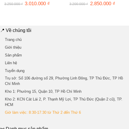
Giá
3.010.000
₫
Giá
Giá
2.850.000
₫
Giá
3.250.000
₫
3.200.000
₫
gốc
hiện
gốc
hiện
là:
tại
là:
tại
3.250.000 ₫.
là:
3.200.000 ₫.
là:
3.010.000 ₫.
2.850.0
📍 Về chúng tôi
Trang chủ
Giới thiệu
Sản phẩm
Liên hệ
Tuyển dụng
Trụ sở
: Số 106 đường số 29, Phường Linh Đông, TP Thủ Đức, TP Hồ
Chí Minh
Kho 1
: Phường 15, Quận 10, TP Hồ Chí Minh
Kho 2
: KCN Cát Lái 2, P. Thạnh Mỹ Lợi, TP Thủ Đức (Quận 2 cũ), TP.
HCM
Giờ làm việc: 8:30-17:30 từ Thứ 2 đến Thứ 6
📜 Danh mục sản phẩm