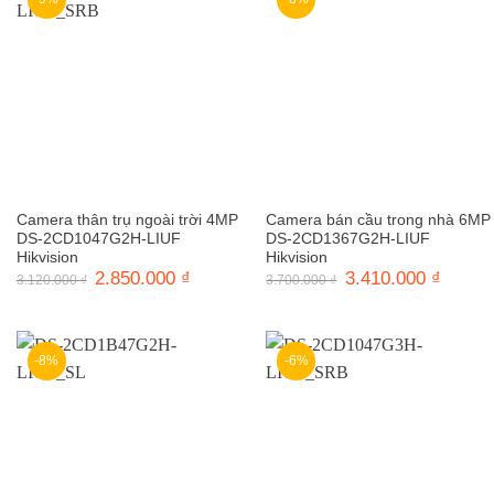
Camera thân trụ ngoài trời 4MP
Camera bán cầu trong nhà 6MP
DS-2CD1047G2H-LIUF
DS-2CD1367G2H-LIUF
Hikvision
Hikvision
Giá
2.850.000
₫
Giá
Giá
3.410.000
₫
Giá
3.120.000
₫
3.700.000
₫
gốc
hiện
gốc
hiện
là:
tại
là:
tại
3.120.000 ₫.
là:
3.700.000 ₫.
là:
2.850.000 ₫.
3.410.0
-8%
-6%