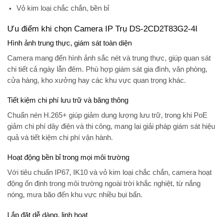
Vỏ kim loại chắc chắn, bền bỉ
Ưu điểm khi chọn Camera IP Trụ DS-2CD2T83G2-4I
Hình ảnh trung thực, giám sát toàn diện
Camera mang đến hình ảnh sắc nét và trung thực, giúp quan sát
chi tiết cả ngày lẫn đêm. Phù hợp giám sát gia đình, văn phòng,
cửa hàng, kho xưởng hay các khu vực quan trọng khác.
Tiết kiệm chi phí lưu trữ và băng thông
Chuẩn nén
H.265+
giúp giảm dung lượng lưu trữ, trong khi PoE
giảm chi phí dây điện và thi công, mang lại giải pháp giám sát hiệu
quả và tiết kiệm chi phí vận hành.
Hoạt động bền bỉ trong mọi môi trường
Với tiêu chuẩn
IP67
,
IK10
và vỏ kim loại chắc chắn, camera hoạt
động ổn định trong môi trường ngoài trời khắc nghiệt, từ nắng
nóng, mưa bão đến khu vực nhiều bụi bẩn.
Lắp đặt dễ dàng, linh hoạt