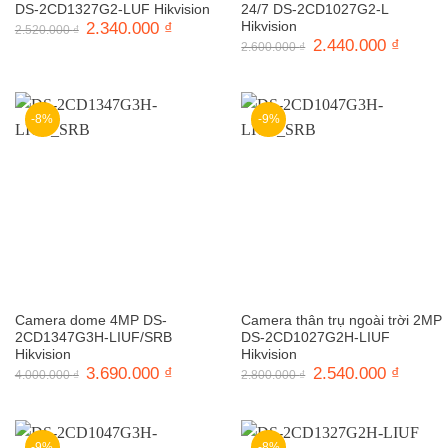
DS-2CD1327G2-LUF Hikvision
24/7 DS-2CD1027G2-L
Giá
2.340.000
₫
Giá
Hikvision
2.520.000
₫
gốc
hiện
Giá
2.440.000
₫
Giá
2.600.000
₫
là:
tại
gốc
hiện
2.520.000 ₫.
là:
là:
tại
2.340.000 ₫.
2.600.000 ₫.
là:
2.440.0
-8%
-9%
Camera dome 4MP DS-
Camera thân trụ ngoài trời 2MP
2CD1347G3H-LIUF/SRB
DS-2CD1027G2H-LIUF
Hikvision
Hikvision
Giá
3.690.000
₫
Giá
Giá
2.540.000
₫
Giá
4.000.000
₫
2.800.000
₫
gốc
hiện
gốc
hiện
là:
tại
là:
tại
4.000.000 ₫.
là:
2.800.000 ₫.
là:
3.690.000 ₫.
2.540.0
-9%
-8%