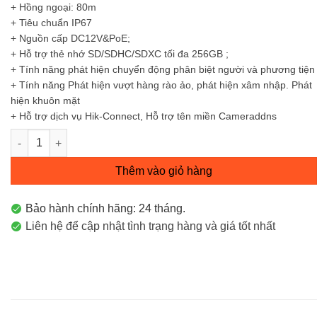
+ Hồng ngoại: 80m
+ Tiêu chuẩn IP67
+ Nguồn cấp DC12V&PoE;
+ Hỗ trợ thẻ nhớ SD/SDHC/SDXC tối đa 256GB ;
+ Tính năng phát hiện chuyển động phân biệt người và phương tiện
+ Tính năng Phát hiện vượt hàng rào ảo, phát hiện xâm nhập. Phát
hiện khuôn mặt
+ Hỗ trợ dịch vụ Hik-Connect, Hỗ trợ tên miền Cameraddns
Camera IP Trụ hồng ngoại 8MP DS-2CD2T83G2-4I số lượng
Thêm vào giỏ hàng
Bảo hành chính hãng: 24 tháng.
Liên hệ để cập nhật tình trạng hàng và giá tốt nhất