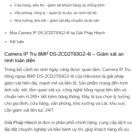
Cửa hàng, siêu thị – giám sát khách hàng và chống trộm
Văn phòng, công ty – quản lý ra vào, an ninh nội bộ
Nhà xưởng, kho bãi – giám sát dây chuyền và tài sản
Mua Camera IP DS-2CD2T83G2-4I tại Giải Pháp Hitech
Kết luận
Camera IP Trụ 8MP DS-2CD2T83G2-4I – Giám sát an
ninh toàn diện
Trong bối cảnh an ninh ngày càng được quan tâm,
Camera IP Trụ
hồng ngoại 8MP DS-2CD2T83G2-4I
của Hikvision là giải pháp
giám sát hiện đại, mạnh mẽ và bền bỉ. Sản phẩm mang đến hình
ảnh sắc nét, tầm quan sát xa, công nghệ hồng ngoại tiên tiến và
chuẩn nén
H.265+
tiết kiệm băng thông. Đây là lựa chọn lý tưởng
cho gia đình, cửa hàng, văn phòng, kho xưởng và các khu vực
cần giám sát liên tục 24/7.
Giải Pháp Hitech
là đơn vị phân phối chính hãng, cung cấp dịch vụ
lắp đặt chuyên nghiệp và bảo hành uy tín, giúp khách hàng tối ưu