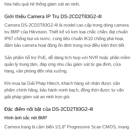
hóa hiệu quả hệ thống giám sát an ninh.
Giới thiệu Camera IP Trụ DS-2CD2T83G2-4I
Camera DS-2CD2T83G2-4I là model cao cấp trong dòng camera
trụ 8MP của Hikvision. Thiết kế vỏ kim loại chắc chắn, đạt chuẩn
IP67
chống bụi và nước, cùng tiêu chuẩn
IK10
chống phá hoại,
đảm bảo camera hoạt động ổn định trong mọi điều kiện thời tiết.
Sản phẩm hỗ trợ
PoE
, dễ dàng tích hợp với NVR hoặc phần mềm
quản lý trung tâm, đáp ứng nhu cầu giám sát từ gia đình, cửa
hàng, văn phòng đến nhà xưởng.
Khi mua tại
Giải Pháp Hitech
, khách hàng sẽ nhận được sản
phẩm chính hãng, bảo hành minh bạch, đồng thời được tư vấn
giải pháp giám sát an ninh trọn gói.
Đặc điểm nổi bật của DS-2CD2T83G2-4I
Hình ảnh sắc nét 8MP
Camera trang bị cảm biến
1/1.8” Progressive Scan CMOS
, mang