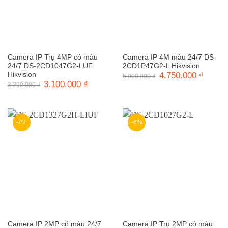
Camera IP Trụ 4MP có màu
Camera IP 4M màu 24/7 DS-
24/7 DS-2CD1047G2-LUF
2CD1P47G2-L Hikvision
Hikvision
Giá
4.750.000
₫
Giá
5.000.000
₫
gốc
hiện
Giá
3.100.000
₫
Giá
3.290.000
₫
là:
tại
gốc
hiện
5.000.000 ₫.
là:
là:
tại
4.750.0
3.290.000 ₫.
là:
3.100.000 ₫.
-7%
-6%
Camera IP 2MP có màu 24/7
Camera IP Trụ 2MP có màu