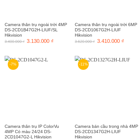
Camera thân trụ ngoài trời 4MP
Camera thân trụ ngoài trời 6MP
DS-2CD1B47G2H-LIUF/SL
DS-2CD1067G2H-LIUF
Hikvision
Hikvision
Giá
3.130.000
₫
Giá
Giá
3.410.000
₫
Giá
3.400.000
₫
3.620.000
₫
gốc
hiện
gốc
hiện
là:
tại
là:
tại
3.400.000 ₫.
là:
3.620.000 ₫.
là:
3.130.000 ₫.
3.410.0
-7%
-11%
Camera thân trụ IP ColorVu
Camera bán cầu trong nhà 4MP
4MP Có màu 24/24 DS-
DS-2CD1347G2H-LIUF
2CD1047G2-L Hikvision
Hikvision