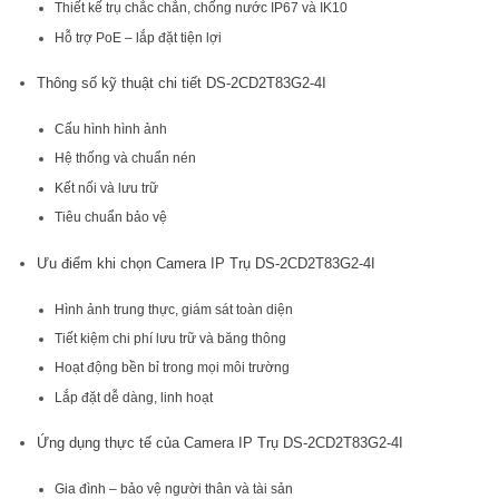
Thiết kế trụ chắc chắn, chống nước IP67 và IK10
Hỗ trợ PoE – lắp đặt tiện lợi
Thông số kỹ thuật chi tiết DS-2CD2T83G2-4I
Cấu hình hình ảnh
Hệ thống và chuẩn nén
Kết nối và lưu trữ
Tiêu chuẩn bảo vệ
Ưu điểm khi chọn Camera IP Trụ DS-2CD2T83G2-4I
Hình ảnh trung thực, giám sát toàn diện
Tiết kiệm chi phí lưu trữ và băng thông
Hoạt động bền bỉ trong mọi môi trường
Lắp đặt dễ dàng, linh hoạt
Ứng dụng thực tế của Camera IP Trụ DS-2CD2T83G2-4I
Gia đình – bảo vệ người thân và tài sản