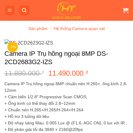
Bỏ
qua
nội
dung
Sản phẩm
/
Hệ thống Camera quan sát
-3%
Camera IP Trụ hồng ngoại 8MP DS-
2CD2683G2-IZS
11.890.000
Giá
11.490.000
Giá
₫
₫
gốc
hiện
Camera IP Trụ hồng ngoại 8MP chuẩn nén H.265+, ống kính 2.8-
là:
tại
12mm
11.890.000 ₫.
là:
+ Cảm biến 1/2.8″ Progressive Scan CMOS;
11.490.000 ₫.
+ Ống kính có thể thay đổi 2.8~12mm
+ Chuẩn nén H.265+/H.265/H.264+/H.264
+ Hỗ trợ 3 luồng dữ liệu
+ Độ nhạy sáng Màu: 0.005 Lux @ (F1.6, AGC ON), 0 lux với IR ;
+ Độ phân giải tối đa 3840 × 2160@20fps