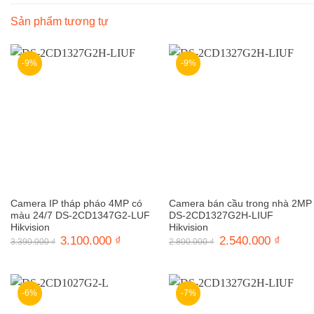
Sản phẩm tương tự
-9%
-9%
Camera IP tháp pháo 4MP có
Camera bán cầu trong nhà 2MP
màu 24/7 DS-2CD1347G2-LUF
DS-2CD1327G2H-LIUF
Hikvision
Hikvision
Giá
3.100.000
₫
Giá
Giá
2.540.000
₫
Giá
3.390.000
₫
2.800.000
₫
gốc
hiện
gốc
hiện
là:
tại
là:
tại
3.390.000 ₫.
là:
2.800.000 ₫.
là:
3.100.000 ₫.
2.540.0
-6%
-7%