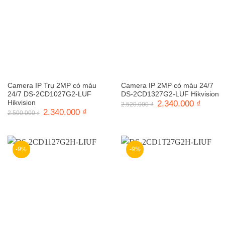
Camera IP Trụ 2MP có màu
Camera IP 2MP có màu 24/7
24/7 DS-2CD1027G2-LUF
DS-2CD1327G2-LUF Hikvision
Hikvision
Giá
2.340.000
₫
Giá
2.520.000
₫
gốc
hiện
Giá
2.340.000
₫
Giá
2.500.000
₫
là:
tại
gốc
hiện
2.520.000 ₫.
là:
là:
tại
2.340.0
2.500.000 ₫.
là:
2.340.000 ₫.
-9%
-9%