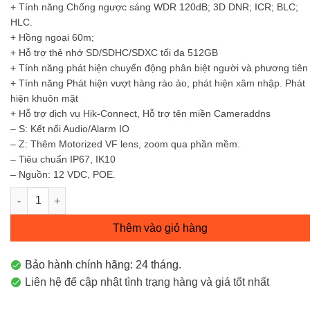
+ Tính năng Chống ngược sáng WDR 120dB; 3D DNR; ICR; BLC;
HLC.
+ Hồng ngoại 60m;
+ Hỗ trợ thẻ nhớ SD/SDHC/SDXC tối đa 512GB
+ Tính năng phát hiện chuyển động phân biệt người và phương tiên
+ Tính năng Phát hiện vượt hàng rào ảo, phát hiện xâm nhập. Phát
hiện khuôn mặt
+ Hỗ trợ dịch vụ Hik-Connect, Hỗ trợ tên miền Cameraddns
– S: Kết nối Audio/Alarm IO
– Z: Thêm Motorized VF lens, zoom qua phần mềm.
– Tiêu chuẩn IP67, IK10
– Nguồn: 12 VDC, POE.
Camera IP Trụ hồng ngoại 8MP DS-2CD2683G2-IZS số lượng
Thêm vào giỏ hàng
Bảo hành chính hãng: 24 tháng.
Liên hệ để cập nhật tình trạng hàng và giá tốt nhất