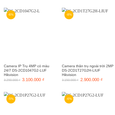
là:
tại
là:
tại
3.200.000 ₫.
là:
3.120.000 ₫.
là:
2.850.000 ₫.
2.850.0
-6%
-8%
Camera IP Trụ 4MP có màu
Camera thân trụ ngoài trời 2MP
24/7 DS-2CD1047G2-LUF
DS-2CD1T27G2H-LIUF
Hikvision
Hikvision
Giá
3.100.000
₫
Giá
Giá
2.900.000
₫
Giá
3.290.000
₫
3.150.000
₫
gốc
hiện
gốc
hiện
là:
tại
là:
tại
3.290.000 ₫.
là:
3.150.000 ₫.
là:
3.100.000 ₫.
2.900.0
-5%
-6%