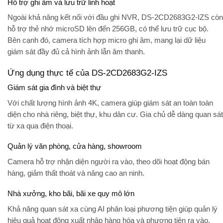
Hỗ trợ ghi âm và lưu trữ linh hoạt
Ngoài khả năng kết nối với đầu ghi NVR, DS-2CD2683G2-IZS còn
hỗ trợ
thẻ nhớ microSD
lên đến 256GB, có thể lưu trữ cục bộ.
Bên cạnh đó, camera tích hợp
micro ghi âm
, mang lại dữ liệu
giám sát đầy đủ cả hình ảnh lẫn âm thanh.
Ứng dụng thực tế của DS-2CD2683G2-IZS
Giám sát gia đình và biệt thự
Với chất lượng hình ảnh 4K, camera giúp giám sát an toàn toàn
diện cho nhà riêng, biệt thự, khu dân cư. Gia chủ dễ dàng quan sát
từ xa qua điện thoại.
Quản lý văn phòng, cửa hàng, showroom
Camera hỗ trợ nhận diện người ra vào, theo dõi hoạt động bán
hàng, giảm thất thoát và nâng cao an ninh.
Nhà xưởng, kho bãi, bãi xe quy mô lớn
Khả năng quan sát xa cùng AI phân loại phương tiện giúp quản lý
hiệu quả hoạt động xuất nhập hàng hóa và phương tiện ra vào.