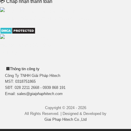
💳 Chấp nhận thanh toán
🏢
Thông tin công ty
Công Ty TNHH Giải Pháp Hitech
MST:
0318751865
SĐT: 028 2211 2668 - 0939 868 191
Email:
sales
@giaiphaphitech.com
Copyright © 2024 - 2026
All Rights Reserved. | Designed & Developed by
Giai Phap Hitech Co.,Ltd