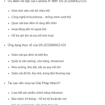
Ưu điểm nổi bật của Camera IP 8MP DS-2CD2683G2-IZS
Hình ảnh siêu nét 4K Ultra HD
Công nghệ AI AcuSense – thông minh vượt trội
Quan sát ban đêm rõ ràng đến 60m
Hoạt động bền bỉ ngoài trời
Hỗ trợ ghi âm và lưu trữ linh hoạt
Ứng dụng thực tế của DS-2CD2683G2-IZS
Giám sát gia đình và biệt thự
Quản lý văn phòng, cửa hàng, showroom
Nhà xưởng, kho bãi, bãi xe quy mô lớn
Giám sát đô thị, tòa nhà, trung tâm thương mại
Tại sao nên mua tại Giải Pháp Hitech?
Cam kết sản phẩm chính hãng Hikvision
Bảo hành 24 tháng – hỗ trợ kỹ thuật tận nơi