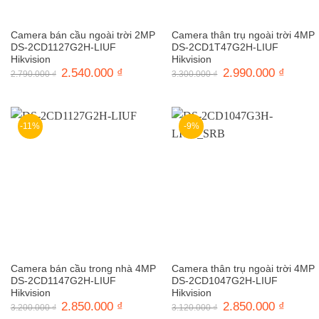
Camera bán cầu ngoài trời 2MP
Camera thân trụ ngoài trời 4MP
DS-2CD1127G2H-LIUF
DS-2CD1T47G2H-LIUF
Hikvision
Hikvision
Giá
2.540.000
₫
Giá
Giá
2.990.000
₫
Giá
2.790.000
₫
3.300.000
₫
gốc
hiện
gốc
hiện
là:
tại
là:
tại
2.790.000 ₫.
là:
3.300.000 ₫.
là:
2.540.000 ₫.
2.990.0
-11%
-9%
Camera bán cầu trong nhà 4MP
Camera thân trụ ngoài trời 4MP
DS-2CD1147G2H-LIUF
DS-2CD1047G2H-LIUF
Hikvision
Hikvision
Giá
2.850.000
₫
Giá
Giá
2.850.000
₫
Giá
3.200.000
₫
3.120.000
₫
gốc
hiện
gốc
hiện