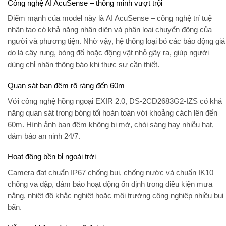
Công nghệ AI AcuSense – thông minh vượt trội
Điểm mạnh của model này là
AI AcuSense
– công nghệ trí tuệ
nhân tạo có khả năng nhận diện và phân loại chuyển động của
người và phương tiện
. Nhờ vậy, hệ thống loại bỏ các báo động giả
do lá cây rung, bóng đổ hoặc động vật nhỏ gây ra, giúp người
dùng chỉ nhận thông báo khi thực sự cần thiết.
Quan sát ban đêm rõ ràng đến 60m
Với công nghệ hồng ngoại
EXIR 2.0
, DS-2CD2683G2-IZS có khả
năng quan sát trong bóng tối hoàn toàn với khoảng cách lên đến
60m. Hình ảnh ban đêm không bị mờ, chói sáng hay nhiễu hạt,
đảm bảo an ninh 24/7.
Hoạt động bền bỉ ngoài trời
Camera đạt chuẩn
IP67
chống bụi, chống nước và chuẩn
IK10
chống va đập, đảm bảo hoạt động ổn định trong điều kiện mưa
nắng, nhiệt độ khắc nghiệt hoặc môi trường công nghiệp nhiều bụi
bẩn.