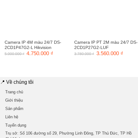
Camera IP 4M màu 24/7 DS-
Camera IP PT 2M màu 24/7 DS-
2CD1P47G2-L Hikvision
2CD1P27G2-LUF
Giá
4.750.000
₫
Giá
Giá
3.560.000
₫
Giá
5.000.000
₫
3.780.000
₫
gốc
hiện
gốc
hiện
là:
tại
là:
tại
5.000.000 ₫.
là:
3.780.000 ₫.
là:
4.750.000 ₫.
3.560.0
📍 Về chúng tôi
Trang chủ
Giới thiệu
Sản phẩm
Liên hệ
Tuyển dụng
Trụ sở
: Số 106 đường số 29, Phường Linh Đông, TP Thủ Đức, TP Hồ