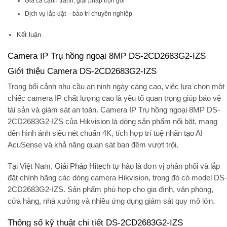
Giá cả cạnh tranh, giải pháp trọn gói
Dịch vụ lắp đặt – bảo trì chuyên nghiệp
Kết luận
Camera IP Trụ hồng ngoại 8MP DS-2CD2683G2-IZS
Giới thiệu Camera DS-2CD2683G2-IZS
Trong bối cảnh nhu cầu an ninh ngày càng cao, việc lựa chọn một
chiếc
camera IP chất lượng cao
là yếu tố quan trọng giúp bảo vệ
tài sản và giám sát an toàn.
Camera IP Trụ hồng ngoại 8MP DS-
2CD2683G2-IZS
của Hikvision là dòng sản phẩm nổi bật, mang
đến hình ảnh siêu nét chuẩn 4K, tích hợp trí tuệ nhân tạo AI
AcuSense và khả năng quan sát ban đêm vượt trội.
Tại Việt Nam,
Giải Pháp Hitech
tự hào là đơn vị phân phối và lắp
đặt chính hãng các dòng camera Hikvision, trong đó có model DS-
2CD2683G2-IZS. Sản phẩm phù hợp cho gia đình, văn phòng,
cửa hàng, nhà xưởng và nhiều ứng dụng giám sát quy mô lớn.
Thông số kỹ thuật chi tiết DS-2CD2683G2-IZS