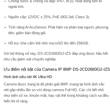
Chống nước & chống va đập:
IP67, IK10, hoạt động bền bỉ
ngoài trời.
Nguồn cấp:
12VDC ± 25%, PoE (802.3af, Class 3).
Tính năng AI AcuSense:
Phát hiện và phân loại người, phương
tiện, giảm báo động giả.
Hỗ trợ:
khe cắm thẻ nhớ microSD lên đến 256GB.
Với bộ thông số này, DS-2CD2683G2-IZS đáp ứng được hầu hết
nhu cầu giám sát chuyên nghiệp.
Ưu điểm nổi bật của Camera IP 8MP DS-2CD2683G2-IZS
Hình ảnh siêu nét 4K Ultra HD
Camera được trang bị độ phân giải 8MP, mang lại hình ảnh sắc
nét gấp nhiều lần so với dòng camera Full HD. Các chi tiết nhỏ
như biển số xe, khuôn mặt, hay vật thể trong khoảng cách xa đều
hiển thị rõ ràng.