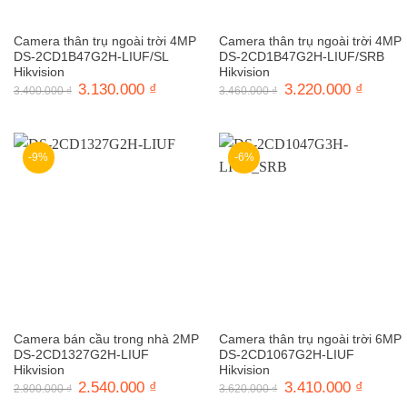
Camera thân trụ ngoài trời 4MP
Camera thân trụ ngoài trời 4MP
DS-2CD1B47G2H-LIUF/SL
DS-2CD1B47G2H-LIUF/SRB
Hikvision
Hikvision
Giá
3.130.000
₫
Giá
Giá
3.220.000
₫
Giá
3.400.000
₫
3.460.000
₫
gốc
hiện
gốc
hiện
là:
tại
là:
tại
3.400.000 ₫.
là:
3.460.000 ₫.
là:
3.130.000 ₫.
3.220.0
-9%
-6%
Camera bán cầu trong nhà 2MP
Camera thân trụ ngoài trời 6MP
DS-2CD1327G2H-LIUF
DS-2CD1067G2H-LIUF
Hikvision
Hikvision
Giá
2.540.000
₫
Giá
Giá
3.410.000
₫
Giá
2.800.000
₫
3.620.000
₫
gốc
hiện
gốc
hiện