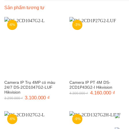
Sản phẩm tương tự
-6%
-3%
Camera IP Trụ 4MP có màu
Camera IP PT 4M DS-
24/7 DS-2CD1047G2-LUF
2CD1P43G2-I Hikvision
Hikvision
Giá
4.160.000
₫
Giá
4.300.000
₫
gốc
hiện
Giá
3.100.000
₫
Giá
3.290.000
₫
là:
tại
gốc
hiện
4.300.000 ₫.
là:
là:
tại
4.160.0
3.290.000 ₫.
là:
3.100.000 ₫.
-6%
-9%