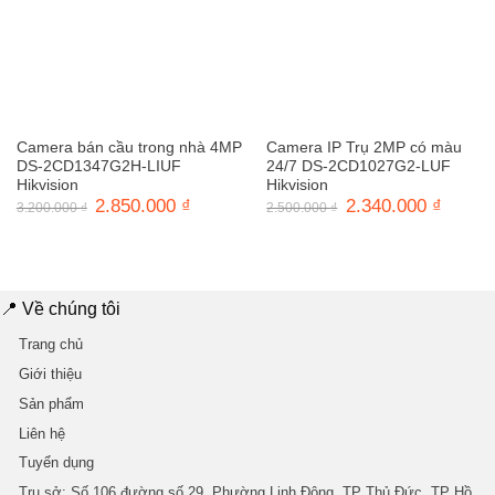
Camera bán cầu trong nhà 4MP
Camera IP Trụ 2MP có màu
DS-2CD1347G2H-LIUF
24/7 DS-2CD1027G2-LUF
Hikvision
Hikvision
Giá
2.850.000
₫
Giá
Giá
2.340.000
₫
Giá
3.200.000
₫
2.500.000
₫
gốc
hiện
gốc
hiện
là:
tại
là:
tại
3.200.000 ₫.
là:
2.500.000 ₫.
là:
2.850.000 ₫.
2.340.0
📍 Về chúng tôi
Trang chủ
Giới thiệu
Sản phẩm
Liên hệ
Tuyển dụng
Trụ sở
: Số 106 đường số 29, Phường Linh Đông, TP Thủ Đức, TP Hồ