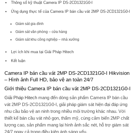
Thông số kỹ thuật Camera IP DS-2CD1321G0-I
Ứng dụng thực tế của Camera IP bán cầu vát 2MP DS-2CD1321G0-I
Giám sát gia đình
Giám sát văn phòng – cửa hàng
Giám sát khu công nghiệp – nhà xưởng
Lợi ích khi mua tại Giải Pháp Hitech
Kết luận
Camera IP bán cầu vát 2MP DS-2CD1321G0-I Hikvision
– Hình ảnh Full HD, bảo vệ an toàn 24/7
Giới thiệu Camera IP bán cầu vát 2MP DS-2CD1321G0-I
Giải Pháp Hitech
mang đến dòng sản phẩm
Camera IP bán cầu
vát 2MP DS-2CD1321G0-I
, giải pháp giám sát hiện đại đáp ứng
nhu cầu bảo vệ an ninh trong nhiều môi trường khác nhau. Với
thiết kế bán cầu vát nhỏ gọn, thẩm mỹ, cùng cảm biến 2MP chất
lượng cao, sản phẩm mang lại hình ảnh sắc nét, hỗ trợ giám sát
24/7 ngay cả trong điều kiện ánh sáng yếu.