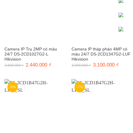
Camera IP Trụ 2MP có màu
Camera IP tháp pháo 4MP có
24/7 DS-2CD1027G2-L
màu 24/7 DS-2CD1347G2-LUF
Hikvision
Hikvision
Giá
2.440.000
₫
Giá
Giá
3.100.000
₫
Giá
2.600.000
₫
3.390.000
₫
gốc
hiện
gốc
hiện
là:
tại
là:
tại
2.600.000 ₫.
là:
3.390.000 ₫.
là:
2.440.000 ₫.
3.100.0
-8%
-7%