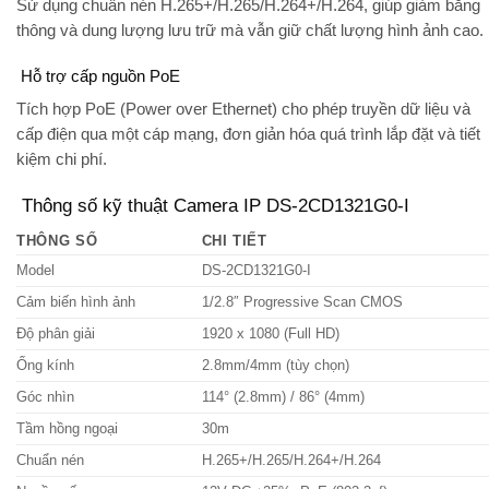
Sử dụng chuẩn nén
H.265+/H.265/H.264+/H.264
, giúp giảm băng
thông và dung lượng lưu trữ mà vẫn giữ chất lượng hình ảnh cao.
Hỗ trợ cấp nguồn PoE
Tích hợp
PoE (Power over Ethernet)
cho phép truyền dữ liệu và
cấp điện qua một cáp mạng, đơn giản hóa quá trình lắp đặt và tiết
kiệm chi phí.
Thông số kỹ thuật Camera IP DS-2CD1321G0-I
THÔNG SỐ
CHI TIẾT
Model
DS-2CD1321G0-I
Cảm biến hình ảnh
1/2.8″ Progressive Scan CMOS
Độ phân giải
1920 x 1080 (Full HD)
Ống kính
2.8mm/4mm (tùy chọn)
Góc nhìn
114° (2.8mm) / 86° (4mm)
Tầm hồng ngoại
30m
Chuẩn nén
H.265+/H.265/H.264+/H.264