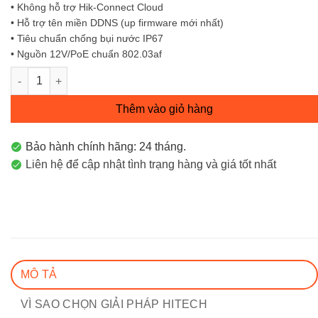
• Không hỗ trợ Hik-Connect Cloud
• Hỗ trợ tên miền DDNS (up firmware mới nhất)
• Tiêu chuẩn chống bụi nước IP67
• Nguồn 12V/PoE chuẩn 802.03af
Camera IP bán cầu vát 2MP DS-2CD1321G0-I Hikvision số lượn
Thêm vào giỏ hàng
Bảo hành chính hãng: 24 tháng.
Liên hệ để cập nhật tình trạng hàng và giá tốt nhất
MÔ TẢ
VÌ SAO CHỌN GIẢI PHÁP HITECH