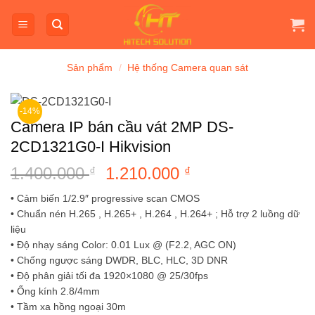
Bỏ
qua
nội
dung
Sản phẩm
/
Hệ thống Camera quan sát
-14%
Camera IP bán cầu vát 2MP DS-
2CD1321G0-I Hikvision
1.400.000
Giá
1.210.000
Giá
₫
₫
gốc
hiện
• Cảm biến 1/2.9″ progressive scan CMOS
là:
tại
• Chuẩn nén H.265 , H.265+ , H.264 , H.264+ ; Hỗ trợ 2 luồng dữ
1.400.000 ₫.
là:
liệu
1.210.000 ₫.
• Độ nhạy sáng Color: 0.01 Lux @ (F2.2, AGC ON)
• Chống ngược sáng DWDR, BLC, HLC, 3D DNR
• Độ phân giải tối đa 1920×1080 @ 25/30fps
• Ống kính 2.8/4mm
• Tầm xa hồng ngoại 30m