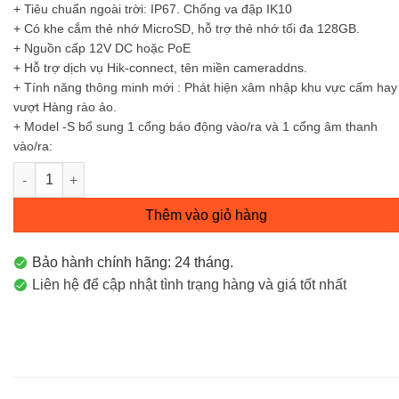
+ Tiêu chuẩn ngoài trời: IP67. Chống va đập IK10
+ Có khe cắm thẻ nhớ MicroSD, hỗ trợ thẻ nhớ tối đa 128GB.
+ Nguồn cấp 12V DC hoặc PoE
+ Hỗ trợ dịch vụ Hik-connect, tên miền cameraddns.
+ Tính năng thông minh mới : Phát hiện xâm nhập khu vực cấm hay
vượt Hàng rào ảo.
+ Model -S bổ sung 1 cổng báo động vào/ra và 1 cổng âm thanh
vào/ra:
Camera IP Dome ( bán cầu) hồng ngoại 2 MP DS-2CD2720F-IS 
Thêm vào giỏ hàng
Bảo hành chính hãng: 24 tháng.
Liên hệ để cập nhật tình trạng hàng và giá tốt nhất