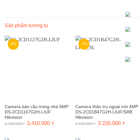
Sản phẩm tương tự
-8%
-7%
Camera bán cầu trong nhà 6MP
Camera thân trụ ngoài trời 4MP
DS-2CD1167G2H-LIUF
DS-2CD1B47G2H-LIUF/SRB
Hikvision
Hikvision
Giá
3.410.000
₫
Giá
Giá
3.220.000
₫
Giá
3.700.000
₫
3.460.000
₫
gốc
hiện
gốc
hiện
là:
tại
là:
tại
3.700.000 ₫.
là:
3.460.000 ₫.
là:
3.410.000 ₫.
3.220.0