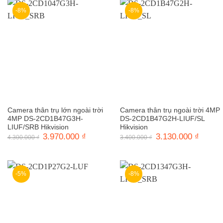
-8%
-8%
Camera thân trụ lớn ngoài trời
Camera thân trụ ngoài trời 4MP
4MP DS-2CD1B47G3H-
DS-2CD1B47G2H-LIUF/SL
LIUF/SRB Hikvision
Hikvision
Giá
3.970.000
₫
Giá
Giá
3.130.000
₫
Giá
4.300.000
₫
3.400.000
₫
gốc
hiện
gốc
hiện
là:
tại
là:
tại
4.300.000 ₫.
là:
3.400.000 ₫.
là:
3.970.000 ₫.
3.130.0
-5%
-8%