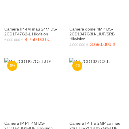
Camera IP 4M màu 24/7 DS-
Camera dome 4MP DS-
2CD1P47G2-L Hikvision
2CD1347G3H-LIUF/SRB
Giá
4.750.000
₫
Giá
Hikvision
5.000.000
₫
gốc
hiện
Giá
3.690.000
₫
Giá
4.000.000
₫
là:
tại
gốc
hiện
5.000.000 ₫.
là:
là:
tại
4.750.000 ₫.
4.000.000 ₫.
là:
3.690.0
-5%
-6%
Camera IP PT 4M DS-
Camera IP Trụ 2MP có màu
2CD1P43G2-IUF Hikvision
24/7 DS-2CD1027G2-LUF