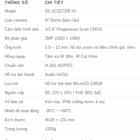
THÔNG SỐ
CHI TIẾT
Model
DS-2CD2720F-IS
Loại camera
IP Dome (bán cầu)
Cảm biến hình ảnh
1/2.8” Progressive Scan CMOS
Độ phân giải
2MP (1920 × 1080)
Ống kính
2.8 – 12 mm, hỗ trợ zoom và điều chỉnh góc nhìn
Hồng ngoại
Tầm xa IR 30m, IR Cut Filter
Chuẩn nén
H.264, MJPEG
Hỗ trợ âm thanh
Audio In/Out
Lưu trữ
Hỗ trợ thẻ nhớ MicroSD 128GB
Nguồn cấp
DC 12V ± 10% / PoE (802.3af)
Vỏ bảo vệ
Kim loại, IP66 chống nước & bụi
Nhiệt độ hoạt động
-30°C ~ +60°C
Kích thước
Φ145 × 124 mm
Trọng lượng
1200g