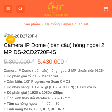
Bỏ
qua
nội
dung
Sản phẩm
/
Hệ thống Camera quan sát
-6%
Camera IP Dome ( bán cầu) hồng ngoại 2
MP DS-2CD2720F-IS
5.800.000
Giá
5.430.000
Giá
₫
₫
gốc
hiện
Camera IP Dome ( bán cầu) hồng ngoại 2 MP chuẩn nén H.264
là:
tại
+ Độ phân giải tối đa: 2 Megapixel
5.800.000 ₫.
là:
+ Cảm biến: 1/3″ Progressive Scan CMOS
5.430.000 ₫.
+ Độ nhạy sáng: 0.05Lux @ (F1.2, AGC ON) ; 0 Lux với IR.
+ Độ phân giải ( 1920 x 1080p )25fps
+ Ống kính thay đổi Vari-focal 2.7 – 12mm
+ Tầm xa hồng ngoại nhìn đêm: 30m
+ Tính năng WDR, BLC, ICR, 3D DNR