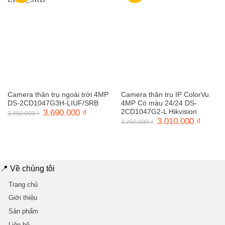
Camera thân trụ ngoài trời 4MP
Camera thân trụ IP ColorVu
DS-2CD1047G3H-LIUF/SRB
4MP Có màu 24/24 DS-
Giá
3.690.000
₫
Giá
2CD1047G2-L Hikvision
3.950.000
₫
gốc
hiện
Giá
3.010.000
₫
Giá
3.250.000
₫
là:
tại
gốc
hiện
3.950.000 ₫.
là:
là:
tại
3.690.000 ₫.
3.250.000 ₫.
là:
3.010.0
📍 Về chúng tôi
Trang chủ
Giới thiệu
Sản phẩm
Liên hệ