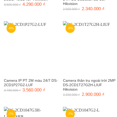
Giá
4.290.000
₫
Giá
Hikvision
4.500.000
₫
gốc
hiện
Giá
2.340.000
₫
Giá
2.500.000
₫
là:
tại
gốc
hiện
4.500.000 ₫.
là:
là:
tại
4.290.000 ₫.
2.500.000 ₫.
là:
2.340.0
-6%
-8%
Camera IP PT 2M màu 24/7 DS-
Camera thân trụ ngoài trời 2MP
2CD1P27G2-LUF
DS-2CD1T27G2H-LIUF
Giá
3.560.000
₫
Giá
Hikvision
3.780.000
₫
gốc
hiện
Giá
2.900.000
₫
Giá
3.150.000
₫
là:
tại
gốc
hiện
3.780.000 ₫.
là:
là:
tại
3.560.000 ₫.
3.150.000 ₫.
là:
2.900.0
-7%
-7%