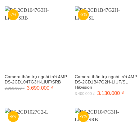
4.160.000 ₫.
3.200.000 ₫.
là:
2.850.0
-7%
-8%
Camera thân trụ ngoài trời 4MP
Camera thân trụ ngoài trời 4MP
DS-2CD1047G3H-LIUF/SRB
DS-2CD1B47G2H-LIUF/SL
Giá
3.690.000
₫
Giá
Hikvision
3.950.000
₫
gốc
hiện
Giá
3.130.000
₫
Giá
3.400.000
₫
là:
tại
gốc
hiện
3.950.000 ₫.
là:
là:
tại
3.690.000 ₫.
3.400.000 ₫.
là:
3.130.0
-6%
-9%