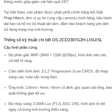
thông minh, giúp giám sát hiệu quả 24/7.
Tại Việt Nam, sản phẩm được phân phối chính hãng bởi
Giải
Pháp Hitech
, đơn vị uy tín cung cấp camera chính hãng, bảo hành
dài hạn và hỗ trợ kỹ thuật tận tâm, đảm bảo khách hàng yên tâm
sử dụng trong mọi môi trường.
Thông số kỹ thuật chi tiết DS-2CD2387G2H-LISU/SL
Cấu hình phần cứng
Độ phân giải:
8MP (3840 × 2160 @25fps), hình ảnh siêu nét,
chi tiết rõ ràng.
Cảm biến hình ảnh:
1/1.2” Progressive Scan CMOS, độ nhạy
sáng cao, màu sắc trung thực.
Ống kính:
2.8mm / 4mm / 6mm cố định, góc quan sát rộng, bao
quát không gian tối ưu.
Độ nhạy sáng:
0.0005 Lux (F1.0, AGC ON), hình ảnh rõ nét
ngay cả trong môi trường thiếu sáng.