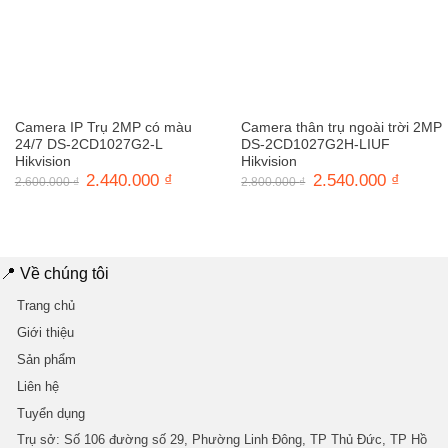
Camera IP Trụ 2MP có màu
Camera thân trụ ngoài trời 2MP
24/7 DS-2CD1027G2-L
DS-2CD1027G2H-LIUF
Hikvision
Hikvision
Giá
2.440.000
₫
Giá
Giá
2.540.000
₫
Giá
2.600.000
₫
2.800.000
₫
gốc
hiện
gốc
hiện
là:
tại
là:
tại
2.600.000 ₫.
là:
2.800.000 ₫.
là:
2.440.000 ₫.
2.540.0
📍 Về chúng tôi
Trang chủ
Giới thiệu
Sản phẩm
Liên hệ
Tuyển dụng
Trụ sở
: Số 106 đường số 29, Phường Linh Đông, TP Thủ Đức, TP Hồ