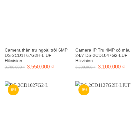
Camera thân trụ ngoài trời 6MP
Camera IP Trụ 4MP có màu
DS-2CD1T67G2H-LIUF
24/7 DS-2CD1047G2-LUF
Hikvision
Hikvision
Giá
3.550.000
₫
Giá
Giá
3.100.000
₫
Giá
3.700.000
₫
3.290.000
₫
gốc
hiện
gốc
hiện
là:
tại
là:
tại
3.700.000 ₫.
là:
3.290.000 ₫.
là:
3.550.000 ₫.
3.100.0
-6%
-9%