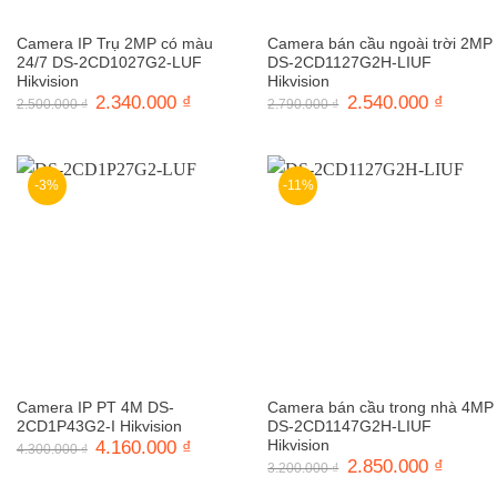
Camera IP Trụ 2MP có màu
Camera bán cầu ngoài trời 2MP
24/7 DS-2CD1027G2-LUF
DS-2CD1127G2H-LIUF
Hikvision
Hikvision
Giá
2.340.000
₫
Giá
Giá
2.540.000
₫
Giá
2.500.000
₫
2.790.000
₫
gốc
hiện
gốc
hiện
là:
tại
là:
tại
2.500.000 ₫.
là:
2.790.000 ₫.
là:
2.340.000 ₫.
2.540.0
-3%
-11%
Camera IP PT 4M DS-
Camera bán cầu trong nhà 4MP
2CD1P43G2-I Hikvision
DS-2CD1147G2H-LIUF
Giá
4.160.000
₫
Giá
Hikvision
4.300.000
₫
gốc
hiện
Giá
2.850.000
₫
Giá
3.200.000
₫
là:
tại
gốc
hiện
4.300.000 ₫.
là:
là:
tại