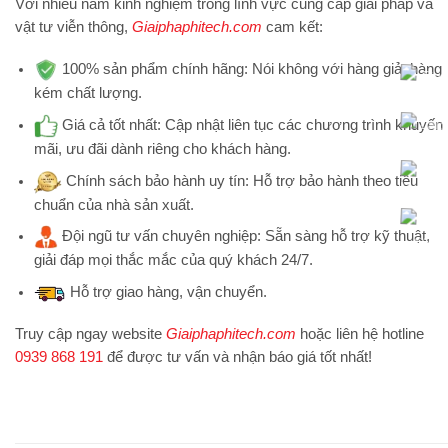
Với nhiều năm kinh nghiệm trong lĩnh vực cung cấp giải pháp và
vật tư viễn thông,
Giaiphaphitech.com
cam kết:
100% sản phẩm chính hãng:
Nói không với hàng giả, hàng
kém chất lượng.
Giá cả tốt nhất:
Cập nhật liên tục các chương trình khuyến
mãi, ưu đãi dành riêng cho khách hàng.
Chính sách bảo hành uy tín:
Hỗ trợ bảo hành theo tiêu
chuẩn của nhà sản xuất.
Đội ngũ tư vấn chuyên nghiệp:
Sẵn sàng hỗ trợ kỹ thuật,
giải đáp mọi thắc mắc của quý khách 24/7.
Hỗ trợ
giao hàng, vận chuyển.
Truy cập ngay website
Giaiphaphitech.com
hoặc liên hệ hotline
0939 868 191
để được tư vấn và nhận báo giá tốt nhất!