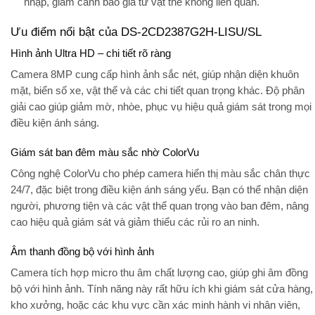
nhập, giảm cảnh báo giả từ vật thể không liên quan.
Ưu điểm nổi bật của DS-2CD2387G2H-LISU/SL
Hình ảnh Ultra HD – chi tiết rõ ràng
Camera 8MP cung cấp hình ảnh sắc nét, giúp nhận diện khuôn
mặt, biển số xe, vật thể và các chi tiết quan trọng khác. Độ phân
giải cao giúp giảm mờ, nhòe, phục vụ hiệu quả giám sát trong mọi
điều kiện ánh sáng.
Giám sát ban đêm màu sắc nhờ ColorVu
Công nghệ
ColorVu
cho phép camera hiển thị màu sắc chân thực
24/7, đặc biệt trong điều kiện ánh sáng yếu. Bạn có thể nhận diện
người, phương tiện và các vật thể quan trọng vào ban đêm, nâng
cao hiệu quả giám sát và giảm thiểu các rủi ro an ninh.
Âm thanh đồng bộ với hình ảnh
Camera tích hợp
micro thu âm chất lượng cao
, giúp ghi âm đồng
bộ với hình ảnh. Tính năng này rất hữu ích khi giám sát cửa hàng,
kho xưởng, hoặc các khu vực cần xác minh hành vi nhân viên,