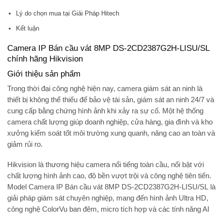
Lý do chọn mua tại Giải Pháp Hitech
Kết luận
Camera IP Bán cầu vát 8MP DS-2CD2387G2H-LISU/SL
chính hãng Hikvision
Giới thiệu sản phẩm
Trong thời đại công nghệ hiện nay,
camera giám sát an ninh
là
thiết bị không thể thiếu để bảo vệ tài sản, giám sát an ninh 24/7 và
cung cấp bằng chứng hình ảnh khi xảy ra sự cố. Một hệ thống
camera chất lượng giúp doanh nghiệp, cửa hàng, gia đình và kho
xưởng kiểm soát tốt môi trường xung quanh, nâng cao an toàn và
giảm rủi ro.
Hikvision là thương hiệu camera nổi tiếng toàn cầu, nổi bật với
chất lượng hình ảnh cao, độ bền vượt trội và công nghệ tiên tiến.
Model
Camera IP Bán cầu vát 8MP DS-2CD2387G2H-LISU/SL
là
giải pháp giám sát chuyên nghiệp, mang đến hình ảnh Ultra HD,
công nghệ
ColorVu ban đêm
, micro tích hợp và các tính năng AI