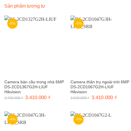
Sản phẩm tương tự
-8%
-6%
Camera bán cầu trong nhà 6MP
Camera thân trụ ngoài trời 6MP
DS-2CD1367G2H-LIUF
DS-2CD1067G2H-LIUF
Hikvision
Hikvision
Giá
3.410.000
₫
Giá
Giá
3.410.000
₫
Giá
3.700.000
₫
3.620.000
₫
gốc
hiện
gốc
hiện
là:
tại
là:
tại
3.700.000 ₫.
là:
3.620.000 ₫.
là:
3.410.000 ₫.
3.410.0
-4%
-6%