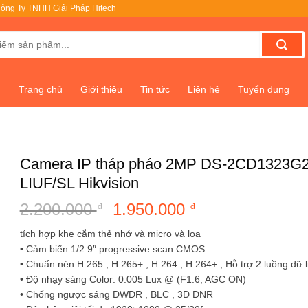
ông Ty TNHH Giải Pháp Hitech
Trang chủ
Giới thiệu
Tin tức
Liên hệ
Tuyển dụng
Camera IP tháp pháo 2MP DS-2CD1323G2
LIUF/SL Hikvision
2.200.000
Giá
1.950.000
Giá
₫
₫
gốc
hiện
tích hợp khe cắm thẻ nhớ và micro và loa
là:
tại
• Cảm biến 1/2.9″ progressive scan CMOS
2.200.000 ₫.
là:
• Chuẩn nén H.265 , H.265+ , H.264 , H.264+ ; Hỗ trợ 2 luồng dữ l
1.950.000 ₫.
• Độ nhạy sáng Color: 0.005 Lux @ (F1.6, AGC ON)
• Chống ngược sáng DWDR , BLC , 3D DNR