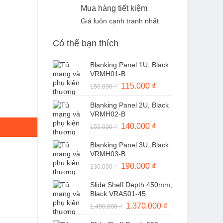
Mua hàng tiết kiệm
Giá luôn cạnh tranh nhất
Có thể bạn thích
Blanking Panel 1U, Black
VRMH01-B
Giá
115.000
₫
Giá
150.000
₫
gốc
hiện
số lượng
Blanking Panel 2U, Black
là:
tại
VRMH02-B
150.000 ₫.
là:
Giá
140.000
₫
Giá
155.000
₫
115.000 ₫.
gốc
hiện
Blanking Panel 3U, Black
là:
tại
VRMH03-B
155.000 ₫.
là:
Giá
190.000
₫
Giá
230.000
₫
140.000 ₫.
gốc
hiện
Slide Shelf Depth 450mm,
là:
tại
Black VRAS01-45
230.000 ₫.
là:
Giá
1.370.000
₫
Giá
1.490.000
₫
190.000 ₫.
gốc
hiện