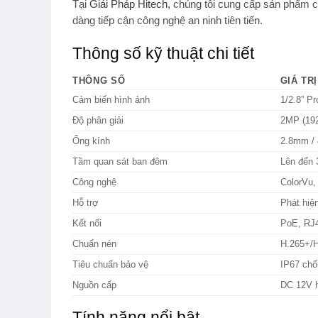
Tại
Giải Pháp Hitech
,
chúng tôi cung cấp sản phẩm ch
dàng tiếp cận công nghệ an ninh tiên tiến.
Thông số kỹ thuật chi tiết
THÔNG SỐ
GIÁ TRỊ
Cảm biến hình ảnh
1/2.8” P
Độ phân giải
2MP (192
Ống kính
2.8mm /
Tầm quan sát ban đêm
Lên đến
Công nghệ
ColorVu
Hỗ trợ
Phát hiệ
Kết nối
PoE, RJ
Chuẩn nén
H.265+/H
Tiêu chuẩn bảo vệ
IP67 chố
Nguồn cấp
DC 12V h
Tính năng nổi bật