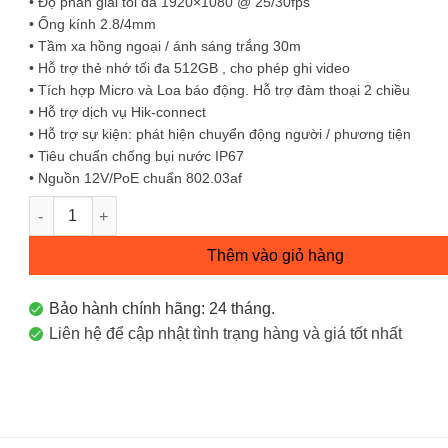
• Độ phân giải tối đa 1920×1080 @ 25/30fps
• Ống kính 2.8/4mm
• Tầm xa hồng ngoại / ánh sáng trắng 30m
• Hỗ trợ thẻ nhớ tối đa 512GB , cho phép ghi video
• Tích hợp Micro và Loa báo động. Hỗ trợ đàm thoại 2 chiều
• Hỗ trợ dịch vụ Hik-connect
• Hỗ trợ sự kiện: phát hiện chuyển động người / phương tiện
• Tiêu chuẩn chống bụi nước IP67
• Nguồn 12V/PoE chuẩn 802.03af
Camera IP tháp pháo 2MP DS-2CD1323G2-LIUF/SL Hikvision 
Thêm vào giỏ hàng
Bảo hành chính hãng: 24 tháng.
Liên hệ để cập nhật tình trạng hàng và giá tốt nhất