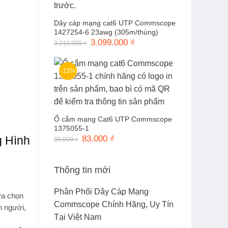
Dây cáp mạng cat6 UTP Commscope
1427254-6 23awg (305m/thùng)
Giá
3.099.000
₫
Giá
3.210.000
₫
gốc
hiện
là:
tại
3.210.000 ₫.
là:
3.099.000 ₫.
-13%
Ổ cắm mạng Cat6 UTP Commscope
1375055-1
 Hình
Giá
83.000
₫
Giá
95.000
₫
gốc
hiện
là:
tại
95.000 ₫.
là:
83.000 ₫.
Thông tin mới
Phân Phối Dây Cáp Mạng
ựa chọn
Commscope Chính Hãng, Uy Tín
n người,
Tại Việt Nam