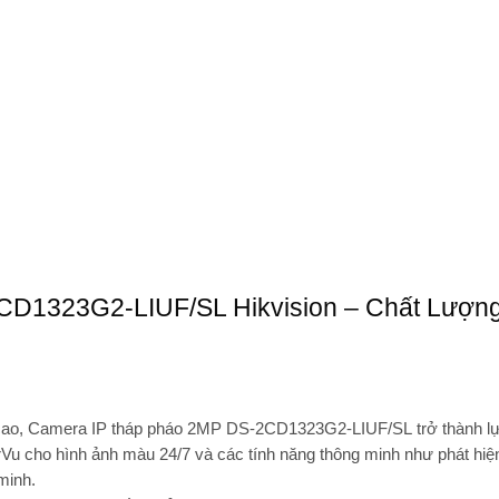
D1323G2-LIUF/SL Hikvision – Chất Lượng
cao,
Camera IP tháp pháo 2MP DS-2CD1323G2-LIUF/SL
trở thành l
rVu
cho hình ảnh màu 24/7 và các tính năng thông minh như
phát hiệ
minh
.