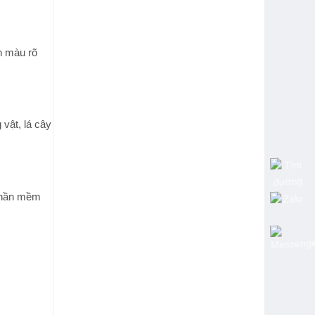
h màu rõ
vật, lá cây
 phần mềm