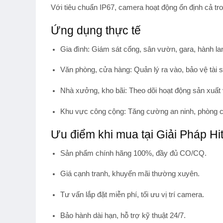
Với tiêu chuẩn
IP67
, camera hoạt động ổn định cả tr
Ứng dụng thực tế
Gia đình
: Giám sát cổng, sân vườn, gara, hành la
Văn phòng, cửa hàng
: Quản lý ra vào, bảo vệ tài 
Nhà xưởng, kho bãi
: Theo dõi hoạt động sản xuất 
Khu vực công cộng
: Tăng cường an ninh, phòng 
Ưu điểm khi mua tại Giải Pháp Hi
Sản phẩm
chính hãng 100%
, đầy đủ CO/CQ.
Giá cạnh tranh
, khuyến mãi thường xuyên.
Tư vấn lắp đặt miễn phí
, tối ưu vị trí camera.
Bảo hành dài hạn
, hỗ trợ kỹ thuật 24/7.