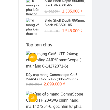
Slide Shelf Depth 650mm,
là:
tại
Black VRAS01-65
1.490.000 ₫.
là:
Giá
1.385.000
₫
Giá
1.490.000
₫
1.370.000 ₫.
gốc
hiện
Slide Shelf Depth 850mm,
là:
tại
Black VRAS01-85
1.490.000 ₫.
là:
Giá
1.545.000
₫
Giá
1.690.000
₫
1.385.000 ₫.
gốc
hiện
là:
tại
Top bán chạy
1.690.000 ₫.
là:
1.545.000 ₫.
-8%
Dây cáp mạng Commscope Cat6
24AWG 1427071-6 (305m/thùng)
Giá
2.899.000
₫
Giá
3.150.000
₫
gốc
hiện
là:
tại
3.150.000 ₫.
là:
2.899.000 ₫.
-3%