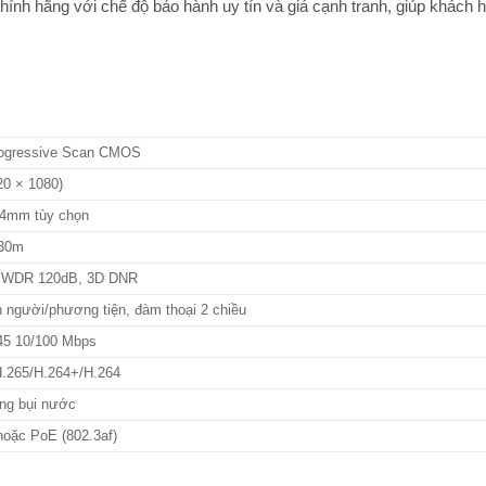
ính hãng với chế độ bảo hành uy tín và giá cạnh tranh, giúp khách 
rogressive Scan CMOS
0 × 1080)
 4mm tùy chọn
 30m
, WDR 120dB, 3D DNR
n người/phương tiện, đàm thoại 2 chiều
45 10/100 Mbps
.265/H.264+/H.264
ng bụi nước
oặc PoE (802.3af)