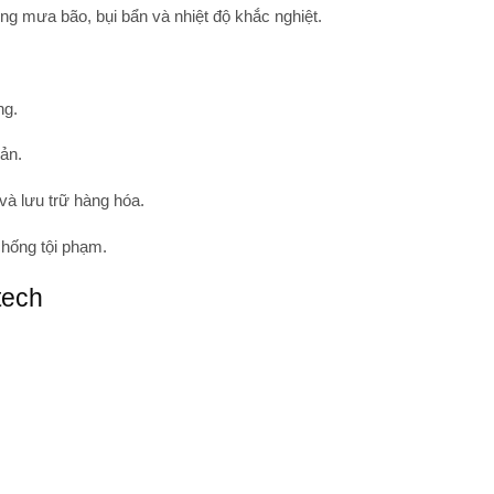
ong mưa bão, bụi bẩn và nhiệt độ khắc nghiệt.
ng.
sản.
và lưu trữ hàng hóa.
chống tội phạm.
tech