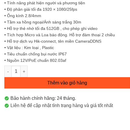
• Tính năng phát hiện người và phương tiện
• Độ phân giải tối đa 1920 × 1080/25fps
• Ống kính 2.8/4mm
• Tầm xa hồng ngoại/Ánh sáng trắng 30m
• Hỗ trợ thẻ nhớ tối đa 512GB , cho phép ghi video
• Tích hợp Micro và Loa báo động. Hỗ trợ đàm thoại 2 chiều
• Hỗ trợ dịch vụ Hik-connect, tên miền CameraDDNS
• Vật liệu : Kim loại , Plastic
• Tiêu chuẩn chống bụi nước IP67
• Nguồn 12V/PoE chuẩn 802.03af
Camera IP hình trụ 2MP DS-2CD1023G2-LIUF/SL Hikvision số l
Thêm vào giỏ hàng
Bảo hành chính hãng: 24 tháng.
Liên hệ để cập nhật tình trạng hàng và giá tốt nhất