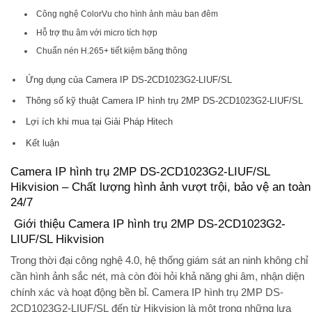
Công nghệ ColorVu cho hình ảnh màu ban đêm
Hỗ trợ thu âm với micro tích hợp
Chuẩn nén H.265+ tiết kiệm băng thông
Ứng dụng của Camera IP DS-2CD1023G2-LIUF/SL
Thông số kỹ thuật Camera IP hình trụ 2MP DS-2CD1023G2-LIUF/SL
Lợi ích khi mua tại Giải Pháp Hitech
Kết luận
Camera IP hình trụ 2MP DS-2CD1023G2-LIUF/SL
Hikvision – Chất lượng hình ảnh vượt trội, bảo vệ an toàn
24/7
Giới thiệu Camera IP hình trụ 2MP DS-2CD1023G2-
LIUF/SL Hikvision
Trong thời đại công nghệ 4.0, hệ thống giám sát an ninh không chỉ
cần
hình ảnh sắc nét
, mà còn đòi hỏi khả năng
ghi âm, nhận diện
chính xác và hoạt động bền bỉ
.
Camera IP hình trụ 2MP DS-
2CD1023G2-LIUF/SL
đến từ Hikvision là một trong những lựa