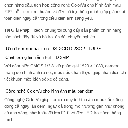
chọn hàng đầu, tích hợp công nghệ
ColorVu
cho hình ảnh màu
24/7, hỗ trợ
micro thu âm
và
đèn bổ trợ thông minh
giúp giám sát
toàn diện ngay cả trong điều kiện ánh sáng yếu.
Tại
Giải Pháp Hitech
,
chúng tôi cung cấp sản phẩm
chính hãng
,
bảo hành đầy đủ và hỗ trợ lắp đặt chuyên nghiệp.
Ưu điểm nổi bật của DS-2CD1023G2-LIUF/SL
Chất lượng hình ảnh Full HD 2MP
Với cảm biến CMOS 1/2.8” độ phân giải
1920 × 1080
, camera
mang đến hình ảnh
rõ nét, màu sắc chân thực
, giúp nhận diện chi
tiết khuôn mặt, biển số xe dễ dàng.
Công nghệ ColorVu cho hình ảnh màu ban đêm
Công nghệ ColorVu giúp camera duy trì
hình ảnh màu sắc sống
động cả ngày lẫn đêm
, ngay cả trong môi trường gần như không
có ánh sáng, nhờ khẩu độ lớn
F1.0
và đèn LED trợ sáng thông
minh.