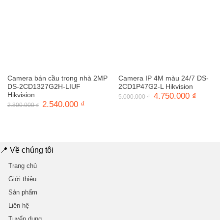
Camera bán cầu trong nhà 2MP
Camera IP 4M màu 24/7 DS-
DS-2CD1327G2H-LIUF
2CD1P47G2-L Hikvision
Hikvision
Giá
4.750.000
₫
Giá
5.000.000
₫
gốc
hiện
Giá
2.540.000
₫
Giá
2.800.000
₫
là:
tại
gốc
hiện
5.000.000 ₫.
là:
là:
tại
4.750.0
2.800.000 ₫.
là:
2.540.000 ₫.
📍 Về chúng tôi
Trang chủ
Giới thiệu
Sản phẩm
Liên hệ
Tuyển dụng