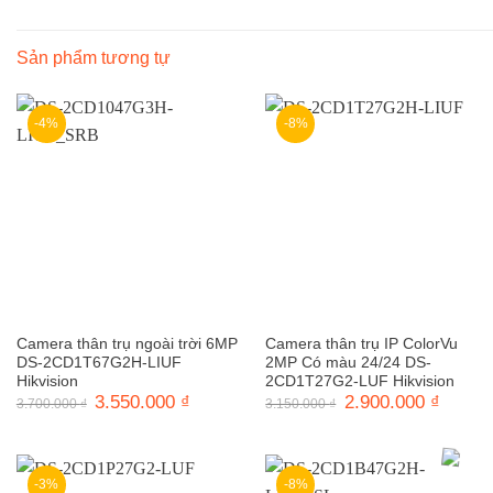
Sản phẩm tương tự
-4%
-8%
Camera thân trụ ngoài trời 6MP
Camera thân trụ IP ColorVu
DS-2CD1T67G2H-LIUF
2MP Có màu 24/24 DS-
Hikvision
2CD1T27G2-LUF Hikvision
Giá
3.550.000
₫
Giá
Giá
2.900.000
₫
Giá
3.700.000
₫
3.150.000
₫
gốc
hiện
gốc
hiện
là:
tại
là:
tại
3.700.000 ₫.
là:
3.150.000 ₫.
là:
3.550.000 ₫.
2.900.0
-3%
-8%