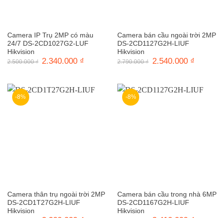
Camera IP Trụ 2MP có màu
Camera bán cầu ngoài trời 2MP
24/7 DS-2CD1027G2-LUF
DS-2CD1127G2H-LIUF
Hikvision
Hikvision
Giá
2.340.000
₫
Giá
Giá
2.540.000
₫
Giá
2.500.000
₫
2.790.000
₫
gốc
hiện
gốc
hiện
là:
tại
là:
tại
2.500.000 ₫.
là:
2.790.000 ₫.
là:
2.340.000 ₫.
2.540.0
-8%
-8%
Camera thân trụ ngoài trời 2MP
Camera bán cầu trong nhà 6MP
DS-2CD1T27G2H-LIUF
DS-2CD1167G2H-LIUF
Hikvision
Hikvision