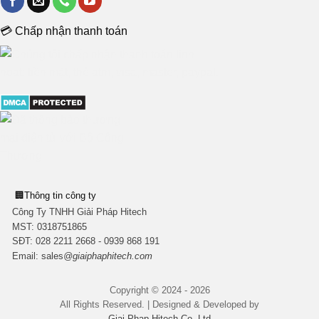
💳 Chấp nhận thanh toán
🏢
Thông tin công ty
Công Ty TNHH Giải Pháp Hitech
MST:
0318751865
SĐT: 028 2211 2668 - 0939 868 191
Email:
sales
@giaiphaphitech.com
Copyright © 2024 - 2026
All Rights Reserved. | Designed & Developed by
Giai Phap Hitech Co.,Ltd