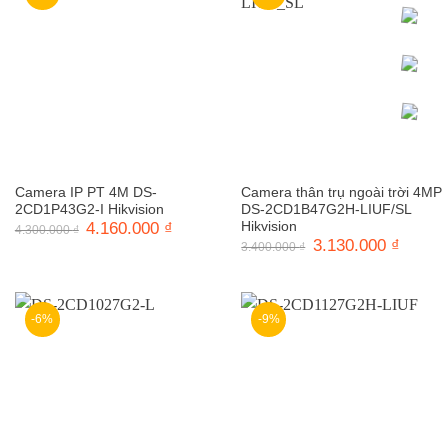
Camera IP PT 4M DS-
Camera thân trụ ngoài trời 4MP
2CD1P43G2-I Hikvision
DS-2CD1B47G2H-LIUF/SL
Giá
4.160.000
₫
Giá
Hikvision
4.300.000
₫
gốc
hiện
Giá
3.130.000
₫
Giá
3.400.000
₫
là:
tại
gốc
hiện
4.300.000 ₫.
là:
là:
tại
4.160.000 ₫.
3.400.000 ₫.
là:
3.130.0
-6%
-9%