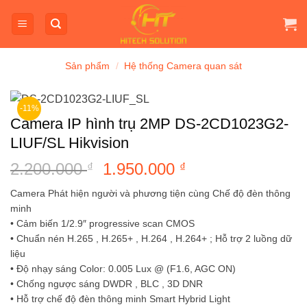
Bỏ
qua
nội
dung
Sản phẩm
/
Hệ thống Camera quan sát
-11%
Camera IP hình trụ 2MP DS-2CD1023G2-
LIUF/SL Hikvision
2.200.000
Giá
1.950.000
Giá
₫
₫
gốc
hiện
Camera Phát hiện người và phương tiện cùng Chế độ đèn thông
là:
tại
minh
2.200.000 ₫.
là:
• Cảm biến 1/2.9″ progressive scan CMOS
1.950.000 ₫.
• Chuẩn nén H.265 , H.265+ , H.264 , H.264+ ; Hỗ trợ 2 luồng dữ
liệu
• Độ nhạy sáng Color: 0.005 Lux @ (F1.6, AGC ON)
• Chống ngược sáng DWDR , BLC , 3D DNR
• Hỗ trợ chế độ đèn thông minh Smart Hybrid Light