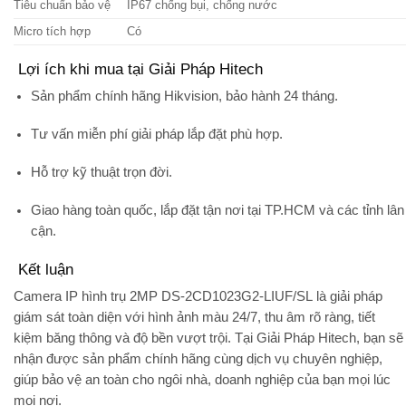
Tiêu chuẩn bảo vệ
IP67 chống bụi, chống nước
Micro tích hợp
Có
Lợi ích khi mua tại Giải Pháp Hitech
Sản phẩm chính hãng Hikvision
, bảo hành 24 tháng.
Tư vấn miễn phí
giải pháp lắp đặt phù hợp.
Hỗ trợ kỹ thuật trọn đời
.
Giao hàng toàn quốc
, lắp đặt tận nơi tại TP.HCM và các tỉnh lân
cận.
Kết luận
Camera IP hình trụ 2MP DS-2CD1023G2-LIUF/SL
là giải pháp
giám sát toàn diện với
hình ảnh màu 24/7, thu âm rõ ràng, tiết
kiệm băng thông
và
độ bền vượt trội
. Tại
Giải Pháp Hitech
, bạn sẽ
nhận được sản phẩm chính hãng cùng dịch vụ chuyên nghiệp,
giúp bảo vệ an toàn cho ngôi nhà, doanh nghiệp của bạn mọi lúc
mọi nơi.