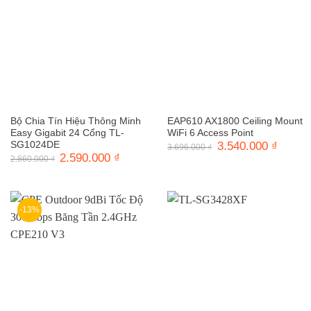
Bộ Chia Tín Hiệu Thông Minh
EAP610 AX1800 Ceiling Mount
Easy Gigabit 24 Cổng TL-
WiFi 6 Access Point
SG1024DE
Giá
3.540.000
₫
Giá
3.696.000
₫
gốc
hiện
Giá
2.590.000
₫
Giá
2.860.000
₫
là:
tại
gốc
hiện
3.696.000 ₫.
là:
là:
tại
3.540.0
2.860.000 ₫.
là:
2.590.000 ₫.
-13%