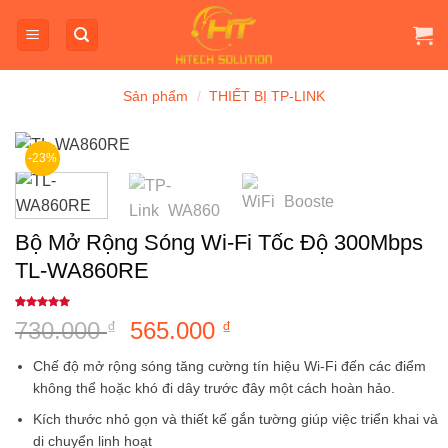
Bỏ
qua
nội
dung
Sản phẩm
/
THIẾT BỊ TP-LINK
-23%
Bộ Mở Rộng Sóng Wi-Fi Tốc Độ 300Mbps
TL-WA860RE
5
1
trên 5
730.000
Giá
565.000
Giá
₫
₫
dựa trên
đánh giá
gốc
hiện
Chế độ mở rộng sóng tăng cường tín hiệu Wi-Fi đến các điểm
là:
tại
không thể hoặc khó đi dây trước đây một cách hoàn hảo.
730.000 ₫.
là:
Kích thước nhỏ gọn và thiết kế gắn tường giúp việc triển khai và
565.000 ₫.
di chuyển linh hoạt