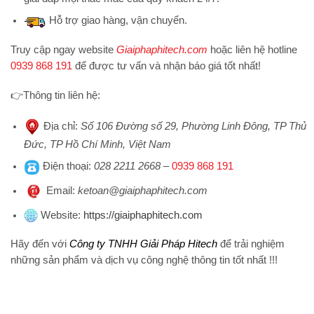
Hỗ trợ
giao hàng, vận chuyển.
Truy cập ngay website
Giaiphaphitech.com
hoặc liên hệ hotline
0939 868 191
để được tư vấn và nhận báo giá tốt nhất!
👉
Thông tin liên hệ:
Địa chỉ
:
Số 106 Đường số 29, Phường Linh Đông, TP Thủ
Đức, TP Hồ Chí Minh, Việt Nam
Điện thoại
:
028 2211 2668
–
0939 868 191
Emai
l:
ketoan@giaiphaphitech.com
Website
:
https://giaiphaphitech.com
Hãy đến với
Công ty TNHH Giải Pháp Hitech
để trải nghiệm
những sản phẩm và dịch vụ công nghệ thông tin tốt nhất !!!