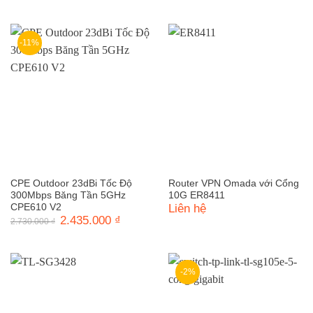
là:
tại
825.000 ₫.
là:
750.000 ₫.
-11%
CPE Outdoor 23dBi Tốc Độ
Router VPN Omada với Cổng
300Mbps Băng Tần 5GHz
10G ER8411
CPE610 V2
Liên hệ
Giá
2.435.000
₫
Giá
2.730.000
₫
gốc
hiện
là:
tại
2.730.000 ₫.
là:
2.435.000 ₫.
-2%