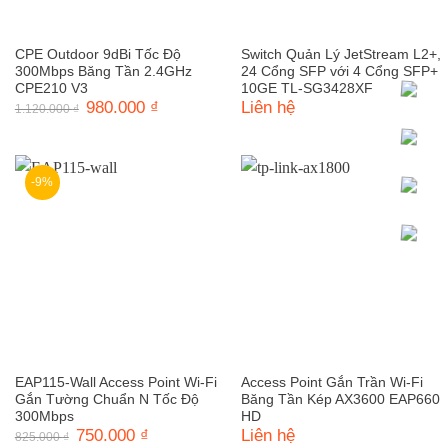
CPE Outdoor 9dBi Tốc Độ
Switch Quản Lý JetStream L2+,
300Mbps Băng Tần 2.4GHz
24 Cổng SFP với 4 Cổng SFP+
CPE210 V3
10GE TL-SG3428XF
Giá
980.000
₫
Giá
Liên hệ
1.120.000
₫
gốc
hiện
là:
tại
1.120.000 ₫.
là:
980.000 ₫.
-9%
EAP115-Wall Access Point Wi-Fi
Access Point Gắn Trần Wi-Fi
Gắn Tường Chuẩn N Tốc Độ
Băng Tần Kép AX3600 EAP660
300Mbps
HD
Giá
750.000
₫
Giá
Liên hệ
825.000
₫
gốc
hiện