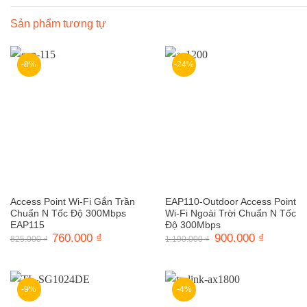
Sản phẩm tương tự
-8%
-24%
Access Point Wi-Fi Gắn Trần
EAP110-Outdoor Access Point
Chuẩn N Tốc Độ 300Mbps
Wi-Fi Ngoài Trời Chuẩn N Tốc
EAP115
Độ 300Mbps
Giá
760.000
₫
Giá
Giá
900.000
₫
Giá
825.000
₫
1.190.000
₫
gốc
hiện
gốc
hiện
là:
tại
là:
tại
825.000 ₫.
là:
1.190.000 ₫.
là:
760.000 ₫.
900.000 ₫
-9%
-4%