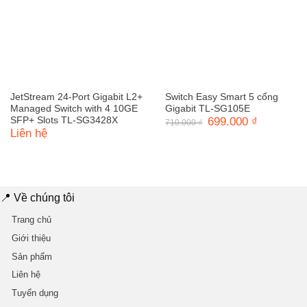
JetStream 24-Port Gigabit L2+
Switch Easy Smart 5 cổng
Managed Switch with 4 10GE
Gigabit TL-SG105E
SFP+ Slots TL-SG3428X
Giá
699.000
₫
Giá
710.000
₫
gốc
hiện
Liên hệ
là:
tại
710.000 ₫.
là:
699.000 ₫.
📍 Về chúng tôi
Trang chủ
Giới thiệu
Sản phẩm
Liên hệ
Tuyển dụng