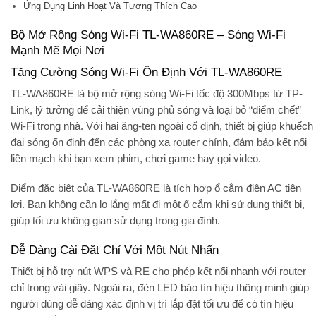
Ứng Dụng Linh Hoạt Và Tương Thích Cao
Bộ Mở Rộng Sóng Wi-Fi TL-WA860RE – Sóng Wi-Fi
Mạnh Mẽ Mọi Nơi
Tăng Cường Sóng Wi-Fi Ổn Định Với TL-WA860RE
TL-WA860RE là bộ mở rộng sóng Wi-Fi tốc độ 300Mbps từ TP-
Link, lý tưởng để cải thiện vùng phủ sóng và loại bỏ “điểm chết”
Wi-Fi trong nhà. Với hai ăng-ten ngoài cố định, thiết bị giúp khuếch
đại sóng ổn định đến các phòng xa router chính, đảm bảo kết nối
liền mạch khi bạn xem phim, chơi game hay gọi video.
Điểm đặc biệt của TL-WA860RE là tích hợp ổ cắm điện AC tiện
lợi. Bạn không cần lo lắng mất đi một ổ cắm khi sử dụng thiết bị,
giúp tối ưu không gian sử dụng trong gia đình.
Dễ Dàng Cài Đặt Chỉ Với Một Nút Nhấn
Thiết bị hỗ trợ nút WPS và RE cho phép kết nối nhanh với router
chỉ trong vài giây. Ngoài ra, đèn LED báo tín hiệu thông minh giúp
người dùng dễ dàng xác định vị trí lắp đặt tối ưu để có tín hiệu