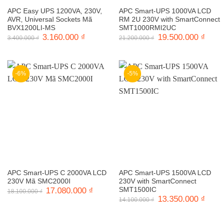
APC Easy UPS 1200VA, 230V,
APC Smart-UPS 1000VA LCD
AVR, Universal Sockets Mã
RM 2U 230V with SmartConnect
BVX1200LI-MS
SMT1000RMI2UC
Giá
3.160.000
₫
Giá
Giá
19.500.000
₫
Giá
3.400.000
₫
21.200.000
₫
gốc
hiện
gốc
hiện
là:
tại
là:
tại
3.400.000 ₫.
là:
21.200.000 ₫.
là:
3.160.000 ₫.
19.5
-6%
-5%
APC Smart-UPS C 2000VA LCD
APC Smart-UPS 1500VA LCD
230V Mã SMC2000I
230V with SmartConnect
Giá
17.080.000
₫
Giá
SMT1500IC
18.100.000
₫
gốc
hiện
Giá
13.350.000
₫
Giá
14.100.000
₫
là:
tại
gốc
hiện
18.100.000 ₫.
là:
là:
tại
17.080.000 ₫.
14.100.000 ₫.
là: