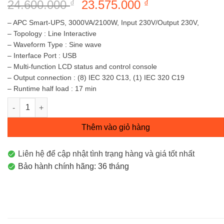
24.600.000
Giá
23.575.000
Giá
₫
₫
gốc
hiện
– APC Smart-UPS, 3000VA/2100W, Input 230V/Output 230V,
là:
tại
– Topology : Line Interactive
24.600.000 ₫.
là:
– Waveform Type : Sine wave
23.575.000 ₫.
– Interface Port : USB
– Multi-function LCD status and control console
– Output connection : (8) IEC 320 C13, (1) IEC 320 C19
– Runtime half load : 17 min
APC Smart-UPS C 3000VA LCD 230V Mã SMC3000I số lượng
Thêm vào giỏ hàng
Liên hệ để cập nhật tình trạng hàng và giá tốt nhất
Bảo hành chính hãng: 36 tháng