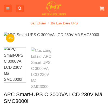
Bỏ
qua
nội
dung
Sản phẩm
/
Bộ Lưu Điện UPS
-4%
APC Smart-UPS C 3000VA LCD 230V Mã
SMC3000I