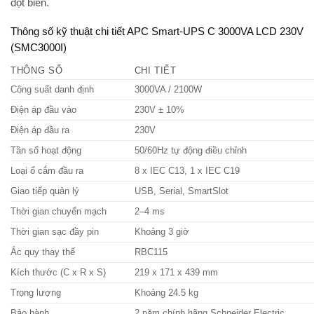
đột biến.
Thông số kỹ thuật chi tiết APC Smart-UPS C 3000VA LCD 230V
(SMC3000I)
THÔNG SỐ
CHI TIẾT
Công suất danh định
3000VA / 2100W
Điện áp đầu vào
230V ± 10%
Điện áp đầu ra
230V
Tần số hoạt động
50/60Hz tự động điều chỉnh
Loại ổ cắm đầu ra
8 x IEC C13, 1 x IEC C19
Giao tiếp quản lý
USB, Serial, SmartSlot
Thời gian chuyển mạch
2–4 ms
Thời gian sạc đầy pin
Khoảng 3 giờ
Ắc quy thay thế
RBC115
Kích thước (C x R x S)
219 x 171 x 439 mm
Trọng lượng
Khoảng 24.5 kg
Bảo hành
2 năm chính hãng Schneider Electric