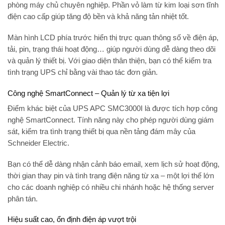
phòng máy chủ chuyên nghiệp. Phần vỏ làm từ kim loại sơn tĩnh
điện cao cấp giúp tăng độ bền và khả năng tản nhiệt tốt.
Màn hình LCD phía trước hiển thị trực quan thông số về điện áp,
tải, pin, trạng thái hoạt động… giúp người dùng dễ dàng theo dõi
và quản lý thiết bị. Với giao diện thân thiện, bạn có thể kiểm tra
tình trạng UPS chỉ bằng vài thao tác đơn giản.
Công nghệ SmartConnect – Quản lý từ xa tiện lợi
Điểm khác biệt của
UPS APC SMC3000I
là được tích hợp công
nghệ
SmartConnect
. Tính năng này cho phép người dùng giám
sát, kiểm tra tình trạng thiết bị qua nền tảng đám mây của
Schneider Electric.
Bạn có thể dễ dàng nhận cảnh báo email, xem lịch sử hoạt động,
thời gian thay pin và tình trạng điện năng từ xa – một lợi thế lớn
cho các doanh nghiệp có nhiều chi nhánh hoặc hệ thống server
phân tán.
Hiệu suất cao, ổn định điện áp vượt trội