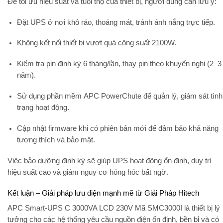
Để tối ưu hiệu suất và tuổi thọ của thiết bị, người dùng cần lưu ý:
Đặt UPS ở nơi khô ráo, thoáng mát, tránh ánh nắng trực tiếp.
Không kết nối thiết bị vượt quá công suất 2100W.
Kiểm tra pin định kỳ 6 tháng/lần, thay pin theo khuyến nghị (2–3
năm).
Sử dụng phần mềm
APC PowerChute
để quản lý, giám sát tình
trạng hoạt động.
Cập nhật firmware khi có phiên bản mới để đảm bảo khả năng
tương thích và bảo mật.
Việc bảo dưỡng định kỳ sẽ giúp UPS hoạt động ổn định, duy trì
hiệu suất cao và giảm nguy cơ hỏng hóc bất ngờ.
Kết luận – Giải pháp lưu điện mạnh mẽ từ Giải Pháp Hitech
APC Smart-UPS C 3000VA LCD 230V Mã SMC3000I
là thiết bị lý
tưởng cho các hệ thống yêu cầu nguồn điện ổn định, bền bỉ và có