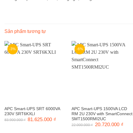
Sản phẩm tương tự
-3%
-6%
APC Smart-UPS SRT 6000VA
APC Smart-UPS 1500VA LCD
230V SRT6KXLI
RM 2U 230V with SmartConnect
Giá
81.625.000
₫
Giá
SMT1500RMI2UC
83.900.000
₫
gốc
hiện
Giá
20.720.000
₫
Giá
22.000.000
₫
là:
tại
gốc
hiện
83.900.000 ₫.
là:
là:
tại