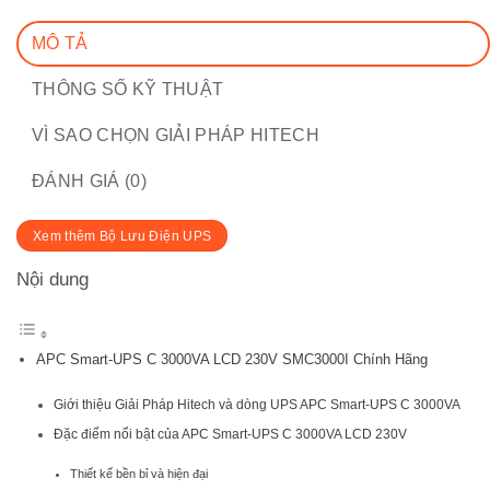
MÔ TẢ
THÔNG SỐ KỸ THUẬT
VÌ SAO CHỌN GIẢI PHÁP HITECH
ĐÁNH GIÁ (0)
Xem thêm Bộ Lưu Điện UPS
Nội dung
APC Smart-UPS C 3000VA LCD 230V SMC3000I Chính Hãng
Giới thiệu Giải Pháp Hitech và dòng UPS APC Smart-UPS C 3000VA
Đặc điểm nổi bật của APC Smart-UPS C 3000VA LCD 230V
Thiết kế bền bỉ và hiện đại