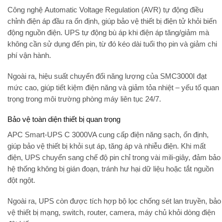
Công nghệ
Automatic Voltage Regulation (AVR)
tự động điều
chỉnh điện áp đầu ra ổn định, giúp bảo vệ thiết bị điện tử khỏi biến
động nguồn điện. UPS tự động bù áp khi điện áp tăng/giảm mà
không cần sử dụng đến pin, từ đó kéo dài tuổi thọ pin và giảm chi
phí vận hành.
Ngoài ra, hiệu suất chuyển đổi năng lượng của SMC3000I đạt
mức cao, giúp tiết kiệm điện năng và giảm tỏa nhiệt – yếu tố quan
trọng trong môi trường phòng máy liên tục 24/7.
Bảo vệ toàn diện thiết bị quan trọng
APC Smart-UPS C 3000VA cung cấp
điện năng sạch, ổn định
,
giúp bảo vệ thiết bị khỏi sụt áp, tăng áp và nhiễu điện. Khi mất
điện, UPS chuyển sang chế độ pin chỉ trong vài mili-giây, đảm bảo
hệ thống không bị gián đoạn, tránh hư hại dữ liệu hoặc tắt nguồn
đột ngột.
Ngoài ra, UPS còn được tích hợp bộ lọc chống sét lan truyền, bảo
vệ thiết bị mạng, switch, router, camera, máy chủ khỏi dòng điện