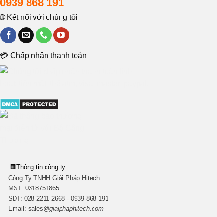
0939 868 191
🌐 Kết nối với chúng tôi
💳 Chấp nhận thanh toán
🏢
Thông tin công ty
Công Ty TNHH Giải Pháp Hitech
MST:
0318751865
SĐT: 028 2211 2668 - 0939 868 191
Email:
sales
@giaiphaphitech.com