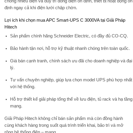
chống nhiễu điện và duy trì dòng điện ổn định, thiết bị hoạt động ổn
định ngay cả khi điện lưới chập chờn.
Lợi ích khi chọn mua APC Smart-UPS C 3000VA tại Giải Pháp
Hitech
Sản phẩm chính hãng Schneider Electric
, có đầy đủ CO-CQ.
Bảo hành tận nơi
, hỗ trợ kỹ thuật nhanh chóng trên toàn quốc.
Giá bán cạnh tranh
, chính sách ưu đãi cho doanh nghiệp và đại
lý.
Tư vấn chuyên nghiệp
, giúp lựa chọn model UPS phù hợp nhất
với hệ thống.
Hỗ trợ
thiết kế giải pháp tổng thể
về lưu điện, tủ rack và hạ tầng
mạng.
Giải Pháp Hitech
không chỉ bán sản phẩm mà còn đồng hành
cùng khách hàng trong suốt quá trình triển khai, bảo trì và mở
rộng hệ thống điện – mạng.