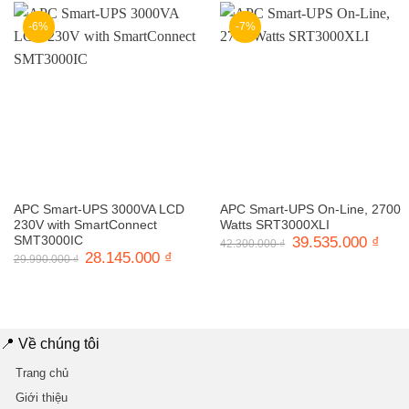
13.3
-6%
-7%
APC Smart-UPS 3000VA LCD
APC Smart-UPS On-Line, 2700
230V with SmartConnect
Watts SRT3000XLI
SMT3000IC
Giá
39.535.000
₫
Giá
42.300.000
₫
gốc
hiện
Giá
28.145.000
₫
Giá
29.990.000
₫
là:
tại
gốc
hiện
42.300.000 ₫.
là:
là:
tại
39.5
29.990.000 ₫.
là:
28.145.000 ₫.
📍 Về chúng tôi
Trang chủ
Giới thiệu