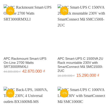
81.625.000 ₫.
22.000.000 ₫.
là:
20.7
-4%
-5%
APC Rackmount Smart-UPS
APC Smart-UPS C 1500VA 2U
On-Line 2700 Watts
Rack mountable 230V with
SRT3000RMXLI
SmartConnect Mã SMC1500I-
Giá
42.670.000
₫
Giá
2UC
44.300.000
₫
gốc
hiện
Giá
15.290.000
₫
Giá
16.100.000
₫
là:
tại
gốc
hiện
44.300.000 ₫.
là:
là:
tại
42.670.000 ₫.
16.100.000 ₫.
là:
15.2
-5%
-5%