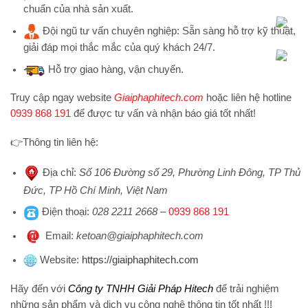
chuẩn của nhà sản xuất.
Đội ngũ tư vấn chuyên nghiệp:
Sẵn sàng hỗ trợ kỹ thuật,
giải đáp mọi thắc mắc của quý khách 24/7.
Hỗ trợ
giao hàng, vận chuyển.
Truy cập ngay website
Giaiphaphitech.com
hoặc liên hệ hotline
0939 868 191
để được tư vấn và nhận báo giá tốt nhất!
👉
Thông tin liên hệ:
Địa chỉ
:
Số 106 Đường số 29, Phường Linh Đông, TP Thủ
Đức, TP Hồ Chí Minh, Việt Nam
Điện thoại
:
028 2211 2668
–
0939 868 191
Emai
l:
ketoan@giaiphaphitech.com
Website
:
https://giaiphaphitech.com
Hãy đến với
Công ty TNHH Giải Pháp Hitech
để trải nghiệm
những sản phẩm và dịch vụ công nghệ thông tin tốt nhất !!!