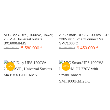
APC Back-UPS, 1600VA, Tower,
APC Smart-UPS C 1000VA LCD
230V, 4 Universal outlets
230V with SmartConnect Mã
BX1600MI-MS
SMC1000IC
Giá
5.580.000
₫
Giá
Giá
9.450.000
₫
Giá
5.900.000
₫
9.960.000
₫
gốc
hiện
gốc
hiện
là:
tại
là:
tại
5.900.000 ₫.
là:
9.960.000 ₫.
là:
5.580.000 ₫.
9.450.0
-7%
-8%