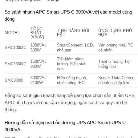
So sánh nhanh APC Smart-UPS C 3000VA với các model cùng
dòng
CÔNG
TÍNH NĂNG NỔI
ỨNG DỤNG PHÙ
MODEL
SUẤT
BẬT
HỢP
(VA/W)
1000VA /
SmartConnect, LCD,
Văn phòng nhỏ, PC
SMC1000IC
600W
nhỏ gọn
cá nhân
Tiết kiệm năng
1500VA /
Thiết bị mạng, hệ
SMC1500IC
lượng, hiệu suất
900W
thống nhỏ
cao
3000VA /
Hiệu năng mạnh,
Server, Data Center,
SMC3000I
2100W
nhiều cổng IEC
doanh nghiệp lớn
Bảng so sánh giúp khách hàng dễ dàng lựa chọn sản phẩm UPS
APC phù hợp với nhu cầu sử dụng, ngân sách và quy mô hệ
thống.
Hướng dẫn sử dụng và bảo dưỡng UPS APC Smart-UPS C
3000VA