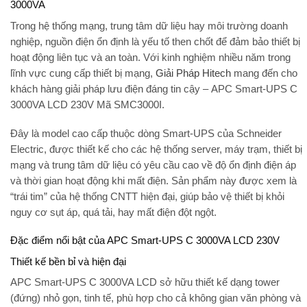
3000VA
Trong hệ thống mạng, trung tâm dữ liệu hay môi trường doanh
nghiệp,
nguồn điện ổn định
là yếu tố then chốt để đảm bảo thiết bị
hoạt động liên tục và an toàn. Với kinh nghiệm nhiều năm trong
lĩnh vực cung cấp thiết bị mạng,
Giải Pháp Hitech
mang đến cho
khách hàng giải pháp lưu điện đáng tin cậy –
APC Smart-UPS C
3000VA LCD 230V Mã SMC3000I
.
Đây là model cao cấp thuộc dòng Smart-UPS của
Schneider
Electric
, được thiết kế cho các hệ thống server, máy trạm, thiết bị
mạng và trung tâm dữ liệu có yêu cầu cao về độ ổn định điện áp
và thời gian hoạt động khi mất điện. Sản phẩm này được xem là
“trái tim” của hệ thống CNTT hiện đại, giúp bảo vệ thiết bị khỏi
nguy cơ sụt áp, quá tải, hay mất điện đột ngột.
Đặc điểm nổi bật của APC Smart-UPS C 3000VA LCD 230V
Thiết kế bền bỉ và hiện đại
APC Smart-UPS C 3000VA LCD sở hữu thiết kế dạng
tower
(đứng)
nhỏ gọn, tinh tế, phù hợp cho cả không gian văn phòng và