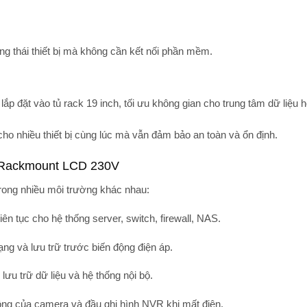
g thái thiết bị mà không cần kết nối phần mềm.
g
lắp đặt vào tủ rack 19 inch
, tối ưu không gian cho trung tâm dữ liệu
ho nhiều thiết bị cùng lúc mà vẫn đảm bảo an toàn và ổn định.
 Rackmount LCD 230V
rong nhiều môi trường khác nhau:
iên tục cho hệ thống server, switch, firewall, NAS.
mạng và lưu trữ trước biến động điện áp.
ị lưu trữ dữ liệu và hệ thống nội bộ.
động của camera và đầu ghi hình NVR khi mất điện.