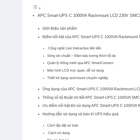
APC Smart-UPS C 1000VA Rackmount LCD 230V SMC1000I
Giới thiệu sản phẩm
Điểm nổi bật của APC Smart-UPS C 1000VA Rackmoun
Công nghệ Line Interactive tiên tiến
Sóng sin chuẩn – Đảm bảo tương thích tối đa
Quản lý thông minh qua APC SmartConnect
Màn hình LCD trực quan, dễ sử dụng
Thiết kế dạng rackmount chuyên nghiệp
Ứng dụng của APC Smart-UPS C 1000VA Rackmount L
Thông số kỹ thuật chi tiết APC Smart-UPS C 1000VA S
Ưu điểm nổi bật khi sử dụng APC Smart-UPS C 1000VA 
Hướng dẫn sử dụng và bảo trì UPS hiệu quả
Cách lắp đặt an toàn
Cách sử dụng