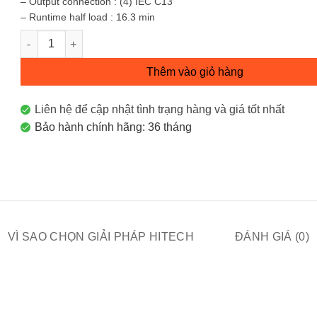
– Output connection : (4) IEC C13
– Runtime half load : 16.3 min
APC Smart-UPS C 1000VA 2U Rack mountable LCD 230V with
Thêm vào giỏ hàng
Liên hệ để cập nhật tình trạng hàng và giá tốt nhất
Bảo hành chính hãng: 36 tháng
VÌ SAO CHỌN GIẢI PHÁP HITECH
ĐÁNH GIÁ (0)