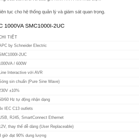
liên tục cho hệ thống quản lý và giám sát quan trọng.
PS C 1000VA SMC1000I-2UC
CHI TIẾT
APC by Schneider Electric
SMC1000I-2UC
1000VA / 600W
Line Interactive với AVR
Sóng sin chuẩn (Pure Sine Wave)
230V ±10%
50/60 Hz tự động nhận dạng
4x IEC C13 outlets
USB, RJ45, SmartConnect Ethernet
12V, thay thế dễ dàng (User Replaceable)
3 giờ đạt 90% dung lượng