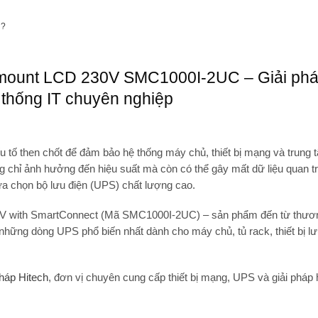
h?
ount LCD 230V SMC1000I-2UC – Giải phá
 thống IT chuyên nghiệp
ếu tố then chốt để đảm bảo
hệ thống máy chủ, thiết bị mạng và trung 
ng chỉ ảnh hưởng đến hiệu suất mà còn có thể gây mất dữ liệu quan tr
lựa chọn
bộ lưu điện (UPS)
chất lượng cao.
 with SmartConnect (Mã SMC1000I-2UC)
– sản phẩm đến từ thươ
 những dòng UPS phổ biến nhất dành cho
máy chủ, tủ rack, thiết bị l
háp Hitech
, đơn vị chuyên cung cấp
thiết bị mạng, UPS và giải pháp 