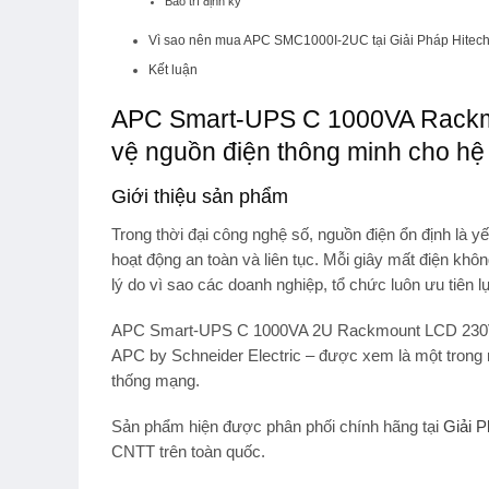
Bảo trì định kỳ
Vì sao nên mua APC SMC1000I-2UC tại Giải Pháp Hitec
Kết luận
APC Smart-UPS C 1000VA Rackm
vệ nguồn điện thông minh cho hệ
Giới thiệu sản phẩm
Trong thời đại công nghệ số, nguồn điện ổn định là y
hoạt động an toàn và liên tục. Mỗi giây mất điện khô
lý do vì sao các doanh nghiệp, tổ chức luôn ưu tiên 
APC Smart-UPS C 1000VA 2U Rackmount LCD 230V
APC by Schneider Electric
– được xem là một trong
thống mạng
.
Sản phẩm hiện được phân phối
chính hãng tại
Giải P
CNTT
trên toàn quốc.