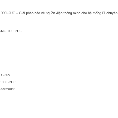
-2UC – Giải pháp bảo vệ nguồn điện thông minh cho hệ thống IT chuyên
t SMC1000I-2UC
CD 230V
MC1000I-2UC
Rackmount