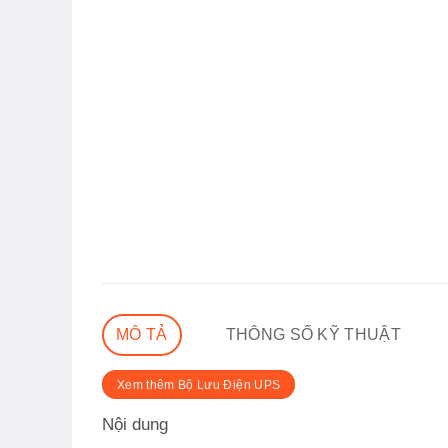
MÔ TẢ
THÔNG SỐ KỸ THUẬT
Xem thêm Bộ Lưu Điện UPS
Nội dung