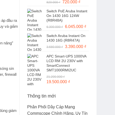
Giá
720.000
₫
Giá
820.000
₫
gốc
hiện
Switch PoE Aruba Instant
là:
tại
On 1430 16G 124W
820.000 ₫.
là:
(R8R48A)
n áp đầu ra
720.000 ₫.
quy và giảm
Giá
6.045.000
₫
Giá
6.300.000
₫
gốc
hiện
Switch Aruba Instant On
là:
tại
1430 16G (R8R47A)
6.300.000 ₫.
là:
ện năng”
Giá
3.390.000
₫
Giá
3.680.000
₫
6.045.000 ₫.
gốc
hiện
APC Smart-UPS 1000VA
là:
tại
LCD RM 2U 230V with
3.680.000 ₫.
là:
SmartConnect
3.390.000 ₫.
sóng sin
SMT1000RMI2UC
r, firewall
21.200.000
₫
Giá
19.500.000
₫
Giá
gốc
hiện
là:
tại
Thông tin mới
21.200.000 ₫.
là:
19.500.000 ₫.
Phân Phối Dây Cáp Mạng
 dùng
giám
Commscope Chính Hãng, Uy Tín