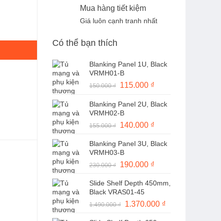
Mua hàng tiết kiệm
Giá luôn cạnh tranh nhất
 SmartConnect Mã SMC1000I-2UC số lượng
Có thể bạn thích
Blanking Panel 1U, Black
VRMH01-B
Giá
115.000
₫
Giá
150.000
₫
gốc
hiện
Blanking Panel 2U, Black
là:
tại
VRMH02-B
150.000 ₫.
là:
Giá
140.000
₫
Giá
155.000
₫
115.000 ₫.
gốc
hiện
Blanking Panel 3U, Black
là:
tại
VRMH03-B
155.000 ₫.
là:
Giá
190.000
₫
Giá
230.000
₫
140.000 ₫.
gốc
hiện
Slide Shelf Depth 450mm,
là:
tại
Black VRAS01-45
230.000 ₫.
là:
Giá
1.370.000
₫
Giá
1.490.000
₫
190.000 ₫.
gốc
hiện