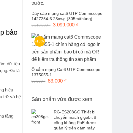
Dây cáp mạng cat6 UTP Commscope
1427254-6 23awg (305m/thùng)
Giá
3.099.000
₫
Giá
3.210.000
₫
gốc
hiện
p bảo
là:
tại
3.210.000 ₫.
là:
3.099.000 ₫.
-13%
tâm dữ liệu
Ổ cắm mạng Cat6 UTP Commscope
ọng. Đó là
1375055-1
Giá
83.000
₫
Giá
95.000
₫
gốc
hiện
là:
tại
ng hiệu
95.000 ₫.
là:
ưu trữ và hệ
83.000 ₫.
Sản phẩm vừa được xem
RG-ES208GC Thiết bị
hạ tầng
chuyển mạch gigabit 8
cổng không PoE được
quản lý trên đám mây