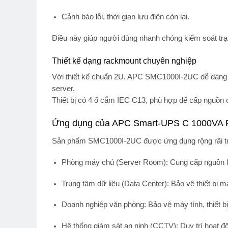
Cảnh báo lỗi, thời gian lưu điện còn lại.
Điều này giúp người dùng nhanh chóng kiểm soát trạn
Thiết kế dạng rackmount chuyên nghiệp
Với
thiết kế chuẩn 2U
, APC SMC1000I-2UC dễ dàn
server.
Thiết bị có 4
ổ cắm IEC C13
, phù hợp để cấp nguồn c
Ứng dụng của APC Smart-UPS C 1000VA
Sản phẩm
SMC1000I-2UC
được ứng dụng rộng rãi t
Phòng máy chủ (Server Room)
: Cung cấp nguồn l
Trung tâm dữ liệu (Data Center)
: Bảo vệ thiết bị 
Doanh nghiệp văn phòng
: Bảo vệ máy tính, thiết b
Hệ thống giám sát an ninh (CCTV)
: Duy trì hoạt 