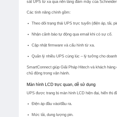
sát UPS từ xa qua nền tảng đám mây của Schneider 
Các tính năng chính gồm:
Theo dõi trạng thái UPS trực tuyến
(điện áp, tải, pi
Nhận cảnh báo tự động qua email
khi có sự cố.
Cập nhật firmware và cấu hình từ xa
.
Quản lý nhiều UPS cùng lúc
– lý tưởng cho doanh 
SmartConnect giúp
Giải Pháp Hitech
và khách hàng dễ
chủ động trong vận hành.
Màn hình LCD trực quan, dễ sử dụng
UPS được trang bị
màn hình LCD hiện đại
, hiển thị 
Điện áp đầu vào/đầu ra.
Mức tải, dung lượng pin.