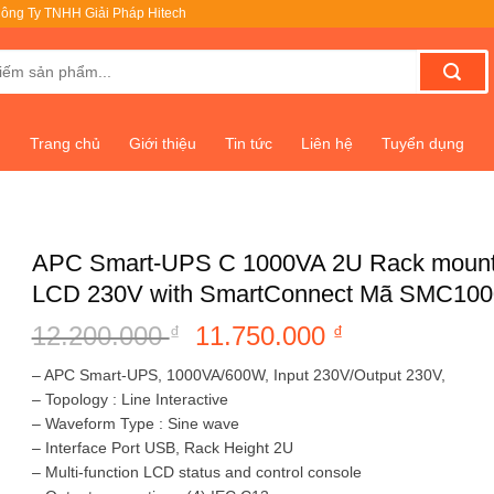
ông Ty TNHH Giải Pháp Hitech
Trang chủ
Giới thiệu
Tin tức
Liên hệ
Tuyển dụng
APC Smart-UPS C 1000VA 2U Rack mount
LCD 230V with SmartConnect Mã SMC100
12.200.000
Giá
11.750.000
Giá
₫
₫
gốc
hiện
– APC Smart-UPS, 1000VA/600W, Input 230V/Output 230V,
là:
tại
– Topology : Line Interactive
12.200.000 ₫.
là:
– Waveform Type : Sine wave
11.750.000 ₫
– Interface Port USB, Rack Height 2U
– Multi-function LCD status and control console