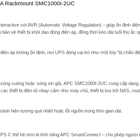
0VA Rackmount SMC1000I-2UC
nteractive với AVR (Automatic Voltage Regulation)
– giúp
ổn định điệ
p
bảo vệ thiết bị khỏi dao động điện áp
, đồng thời kéo dài tuổi thọ ắc 
điện áp không ổn định
, nơi UPS đóng vai trò như một lớp “lá chắn đi
sóng vuông hoặc sóng sin giả,
APC SMC1000I-2UC
cung cấp
dạng 
 các thiết bị điện tử nhạy cảm như
máy chủ, thiết bị lưu trữ NAS, route
ránh hiện tượng quá nhiệt hoặc lỗi nguồn trong thời gian dài.
PS C thế hệ mới
là
tính năng APC SmartConnect
– cho phép người