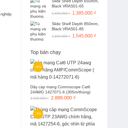
Slide Shelf Depth 650mm,
là:
tại
Black VRAS01-65
1.490.000 ₫.
là:
Giá
1.385.000
₫
Giá
1.490.000
₫
1.370.000 ₫.
 nghiệp
gốc
hiện
Slide Shelf Depth 850mm,
là:
tại
Black VRAS01-85
1.490.000 ₫.
là:
Giá
1.545.000
₫
Giá
1.690.000
₫
1.385.000 ₫.
gốc
hiện
là:
tại
Top bán chạy
1.690.000 ₫.
là:
1.545.000 ₫.
-8%
Dây cáp mạng Commscope Cat6
24AWG 1427071-6 (305m/thùng)
Giá
2.899.000
₫
Giá
3.150.000
₫
gốc
hiện
là:
tại
3.150.000 ₫.
là:
2.899.000 ₫.
-3%