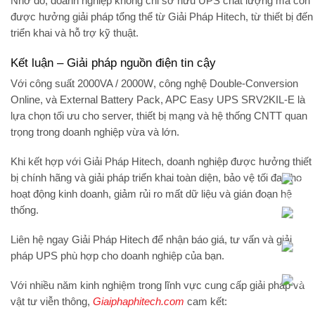
Nhờ đó, doanh nghiệp không chỉ sở hữu UPS chất lượng mà còn
được hưởng
giải pháp tổng thể từ Giải Pháp Hitech
, từ thiết bị đến
triển khai và hỗ trợ kỹ thuật.
Kết luận – Giải pháp nguồn điện tin cậy
Với
công suất 2000VA / 2000W
, công nghệ
Double-Conversion
Online
, và
External Battery Pack
, APC Easy UPS SRV2KIL-E là
lựa chọn tối ưu cho
server, thiết bị mạng và hệ thống CNTT quan
trọng
trong doanh nghiệp vừa và lớn.
Khi kết hợp với
Giải Pháp Hitech
, doanh nghiệp được hưởng
thiết
bị chính hãng và giải pháp triển khai toàn diện
, bảo vệ tối đa cho
hoạt động kinh doanh, giảm rủi ro mất dữ liệu và gián đoạn hệ
thống.
Liên hệ ngay
Giải Pháp Hitech
để nhận báo giá, tư vấn và giải
pháp UPS phù hợp cho doanh nghiệp của bạn.
Với nhiều năm kinh nghiệm trong lĩnh vực cung cấp giải pháp và
vật tư viễn thông,
Giaiphaphitech.com
cam kết: