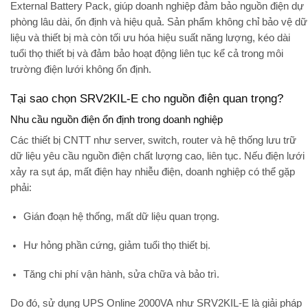
External Battery Pack
, giúp doanh nghiệp đảm bảo
nguồn điện dự
phòng lâu dài, ổn định và hiệu quả
. Sản phẩm không chỉ bảo vệ dữ
liệu và thiết bị mà còn tối ưu hóa
hiệu suất năng lượng
, kéo dài
tuổi thọ thiết bị và đảm bảo hoạt động liên tục kể cả trong môi
trường điện lưới không ổn định.
Tại sao chọn SRV2KIL-E cho nguồn điện quan trọng?
Nhu cầu nguồn điện ổn định trong doanh nghiệp
Các thiết bị CNTT như
server, switch, router
và hệ thống lưu trữ
dữ liệu yêu cầu
nguồn điện chất lượng cao, liên tục
. Nếu điện lưới
xảy ra
sụt áp, mất điện hay nhiễu điện
, doanh nghiệp có thể gặp
phải:
Gián đoạn hệ thống, mất dữ liệu quan trọng.
Hư hỏng phần cứng, giảm tuổi thọ thiết bị.
Tăng chi phí vận hành, sửa chữa và bảo trì.
Do đó, sử dụng
UPS Online 2000VA
như SRV2KIL-E là giải pháp