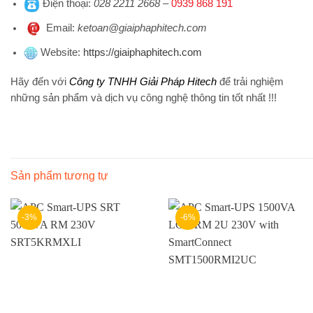
Điện thoại
:
028 2211 2668
–
0939 868 191
Emai
l:
ketoan@giaiphaphitech.com
Website
:
https://giaiphaphitech.com
Hãy đến với
Công ty TNHH Giải Pháp Hitech
để trải nghiệm
những sản phẩm và dịch vụ công nghệ thông tin tốt nhất !!!
Sản phẩm tương tự
-3%
-6%