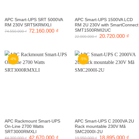
APC Smart-UPS SRT 5000VA
APC Smart-UPS 1500VA LCD
RM 230V SRT5KRMXLI
RM 2U 230V with SmartConnect
Giá
72.160.000
₫
Giá
SMT1500RMI2UC
74.550.000
₫
gốc
hiện
Giá
20.720.000
₫
Giá
22.000.000
₫
là:
tại
gốc
hiện
74.550.000 ₫.
là:
là:
tại
72.160.000 ₫.
22.000.000 ₫.
là:
20.7
-4%
-5%
APC Rackmount Smart-UPS
APC Smart-UPS C 2000VA 2U
On-Line 2700 Watts
Rack mountable 230V Mã
SRT3000RMXLI
SMC2000I-2U
Giá
42.670.000
₫
Giá
Giá
18.895.000
₫
Giá
44.300.000
₫
19.950.000
₫