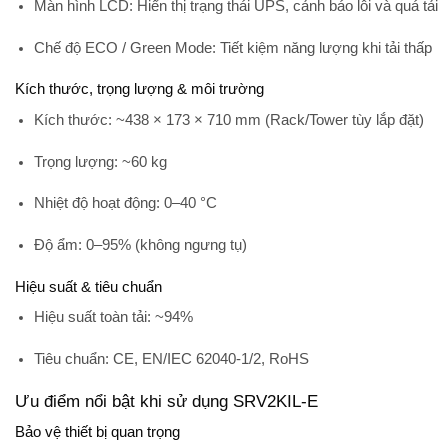
Màn hình LCD:
Hiển thị trạng thái UPS, cảnh báo lỗi và quá tải
Chế độ ECO / Green Mode:
Tiết kiệm năng lượng khi tải thấp
Kích thước, trọng lượng & môi trường
Kích thước:
~438 × 173 × 710 mm (Rack/Tower tùy lắp đặt)
Trọng lượng:
~60 kg
Nhiệt độ hoạt động:
0–40 °C
Độ ẩm:
0–95% (không ngưng tụ)
Hiệu suất & tiêu chuẩn
Hiệu suất toàn tải:
~94%
Tiêu chuẩn:
CE, EN/IEC 62040‑1/2, RoHS
Ưu điểm nổi bật khi sử dụng SRV2KIL-E
Bảo vệ thiết bị quan trọng