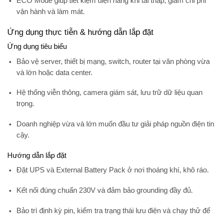
ECO Mode giúp tiết kiệm điện năng khi tải thấp, giảm chi phí
vận hành và làm mát.
Ứng dụng thực tiễn & hướng dẫn lắp đặt
Ứng dụng tiêu biểu
Bảo vệ
server, thiết bị mạng, switch, router
tại văn phòng vừa
và lớn hoặc data center.
Hệ thống viễn thông, camera giám sát, lưu trữ dữ liệu quan
trọng.
Doanh nghiệp vừa và lớn muốn đầu tư giải pháp nguồn điện tin
cậy.
Hướng dẫn lắp đặt
Đặt UPS và External Battery Pack ở nơi
thoáng khí, khô ráo
.
Kết nối đúng chuẩn 230V và đảm bảo grounding đầy đủ.
Bảo trì định kỳ pin, kiểm tra trạng thái lưu điện và chạy thử để