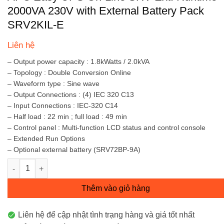
2000VA 230V with External Battery Pack
SRV2KIL-E
Liên hệ
– Output power capacity : 1.8kWatts / 2.0kVA
– Topology : Double Conversion Online
– Waveform type : Sine wave
– Output Connections : (4) IEC 320 C13
– Input Connections : IEC-320 C14
– Half load : 22 min ; full load : 49 min
– Control panel : Multi-function LCD status and control console
– Extended Run Options
– Optional external battery (SRV72BP-9A)
APC Easy UPS On-Line SRV Ext. Runtime 2000VA 230V with Exte
Thêm vào giỏ hàng
Liên hệ để cập nhật tình trạng hàng và giá tốt nhất