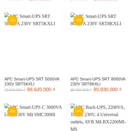
gốc
hiện
gốc
hiện
là:
tại
là:
tại
44.300.000 ₫.
là:
19.950.000 ₫.
là:
42.670.000 ₫.
18.8
-5%
-3%
APC Smart-UPS SRT 5000VA
APC Smart-UPS SRT 8000VA
230V SRT5KXLI
230V SRT8KXLI
Giá
68.645.000
₫
Giá
Giá
85.930.000
₫
Giá
72.600.000
₫
88.750.000
₫
gốc
hiện
gốc
hiện
là:
tại
là:
tại
72.600.000 ₫.
là:
88.750.000 ₫.
là:
68.645.000 ₫.
85.9
-4%
-4%