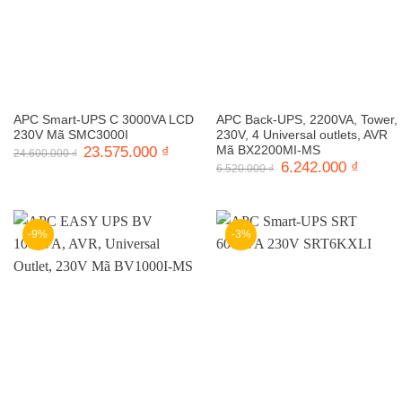
APC Smart-UPS C 3000VA LCD
APC Back-UPS, 2200VA, Tower,
230V Mã SMC3000I
230V, 4 Universal outlets, AVR
Giá
23.575.000
₫
Giá
Mã BX2200MI-MS
24.600.000
₫
gốc
hiện
Giá
6.242.000
₫
Giá
6.520.000
₫
là:
tại
gốc
hiện
24.600.000 ₫.
là:
là:
tại
23.575.000 ₫.
6.520.000 ₫.
là:
6.242.0
-9%
-3%