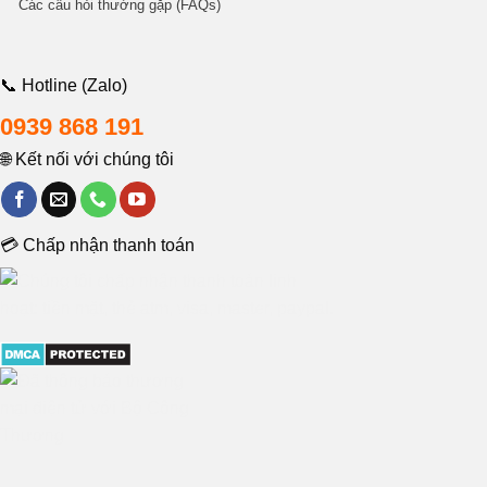
Các câu hỏi thường gặp (FAQs)
📞 Hotline (Zalo)
0939 868 191
🌐 Kết nối với chúng tôi
💳 Chấp nhận thanh toán