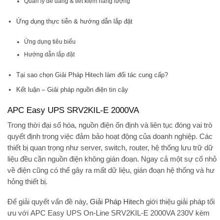
Quản lý dễ dàng & tiết kiệm năng lượng
Ứng dụng thực tiễn & hướng dẫn lắp đặt
Ứng dụng tiêu biểu
Hướng dẫn lắp đặt
Tại sao chọn Giải Pháp Hitech làm đối tác cung cấp?
Kết luận – Giải pháp nguồn điện tin cậy
APC Easy UPS SRV2KIL-E 2000VA
Trong thời đại số hóa,
nguồn điện ổn định và liên tục
đóng vai trò
quyết định trong việc đảm bảo hoạt động của doanh nghiệp. Các
thiết bị quan trọng như
server, switch, router, hệ thống lưu trữ dữ
liệu
đều cần nguồn điện không gián đoạn. Ngay cả một sự cố nhỏ
về điện cũng có thể gây ra
mất dữ liệu, gián đoạn hệ thống và hư
hỏng thiết bị
.
Để giải quyết vấn đề này,
Giải Pháp Hitech
giới thiệu giải pháp tối
ưu với
APC Easy UPS On-Line SRV2KIL-E 2000VA 230V kèm