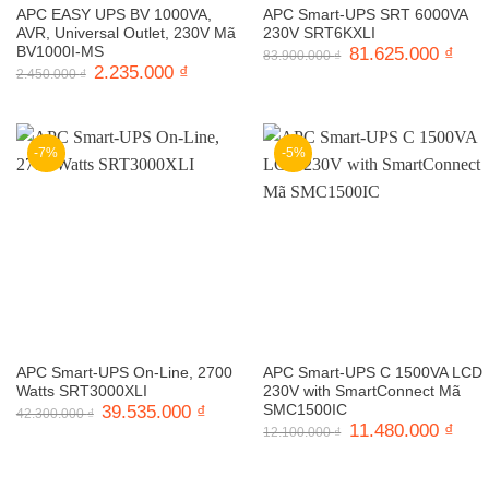
APC EASY UPS BV 1000VA,
APC Smart-UPS SRT 6000VA
AVR, Universal Outlet, 230V Mã
230V SRT6KXLI
BV1000I-MS
Giá
81.625.000
₫
Giá
83.900.000
₫
gốc
hiện
Giá
2.235.000
₫
Giá
2.450.000
₫
là:
tại
gốc
hiện
83.900.000 ₫.
là:
là:
tại
81.6
2.450.000 ₫.
là:
2.235.000 ₫.
-7%
-5%
APC Smart-UPS On-Line, 2700
APC Smart-UPS C 1500VA LCD
Watts SRT3000XLI
230V with SmartConnect Mã
Giá
39.535.000
₫
Giá
SMC1500IC
42.300.000
₫
gốc
hiện
Giá
11.480.000
₫
Giá
12.100.000
₫
là:
tại
gốc
hiện
42.300.000 ₫.
là:
là:
tại
39.535.000 ₫.
12.100.000 ₫.
là:
11.4