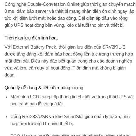
Công nghệ
Double-Conversion Online
giúp
thời gian chuyển mạch
0 ms
, đảm bảo
server và thiết bị mạng nhận điện ổn định ngay lập
tức
khi điện lưới mất hoặc dao động. Dải điện áp đầu vào rộng
giúp UPS hoạt động bền vững, kéo dài tuổi thọ pin và thiết bị.
Thời gian lưu điện linh hoạt
Với
External Battery Pack
, thời gian lưu điện của SRV2KIL-E
được tăng đáng kể, đảm bảo hoạt động liên tục trong trường hợp
mất điện dài. Điều này đặc biệt quan trọng cho các doanh nghiệp
vừa và lớn, cần duy trì hoạt động IT ổn định mà không bị gián
đoạn.
Quản lý dễ dàng & tiết kiệm năng lượng
Màn hình LCD cung cấp thông tin chi tiết về trạng thái UPS và
pin, cảnh báo lỗi và quá tải.
Cổng RS-232/USB và khe SmartSlot giúp quản lý từ xa, phù
hợp môi trường IT nhiều thiết bị.