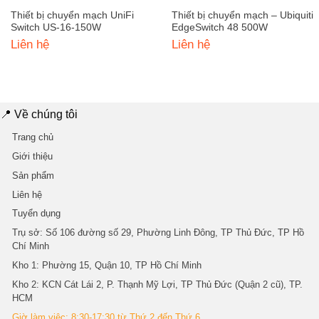
Thiết bị chuyển mạch UniFi
Thiết bị chuyển mạch – Ubiquiti
Switch US-16-150W
EdgeSwitch 48 500W
Liên hệ
Liên hệ
📍 Về chúng tôi
Trang chủ
Giới thiệu
Sản phẩm
Liên hệ
Tuyển dụng
Trụ sở
: Số 106 đường số 29, Phường Linh Đông, TP Thủ Đức, TP Hồ
Chí Minh
Kho 1
: Phường 15, Quận 10, TP Hồ Chí Minh
Kho 2
: KCN Cát Lái 2, P. Thạnh Mỹ Lợi, TP Thủ Đức (Quận 2 cũ), TP.
HCM
Giờ làm việc: 8:30-17:30 từ Thứ 2 đến Thứ 6