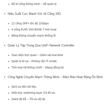
Bố trí cổng thông minh – dễ quản lý
Hiệu Suất Cực Mạnh Với 16 Cổng 10G
12 cổng SFP+ tốc độ 10Gbps
4 cổng RJ45 10G BASE-T linh hoạt
Băng thông chuyển mạch khổng lồ
Quản Lý Tập Trung Qua UniFi Network Controller
Giao diện trực quan – Giám sát real-time
Quản lý từ xa – Không cần IT onsite
Tích hợp hệ thống UniFi – Mạng đồng bộ
Công Nghệ Chuyển Mạch Thông Minh – Đảm Bảo Hoạt Động Ổn Định
QoS ưu tiên dữ liệu
Kiến trúc switching layer 2/3 tối ưu
Giảm độ trễ – Tối ưu độ tải