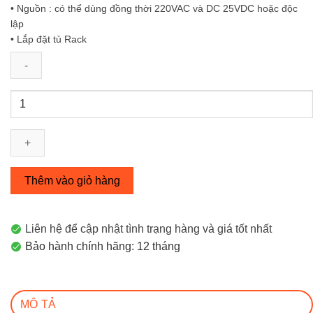
• Nguồn : có thể dùng đồng thời 220VAC và DC 25VDC hoặc độc
lập
• Lắp đặt tủ Rack
Thiết
bị
chuyển
mạch
UniFi
Switch
Thêm vào giỏ hàng
US-
16-
XG
Liên hệ để cập nhật tình trạng hàng và giá tốt nhất
số
Bảo hành chính hãng: 12 tháng
lượng
MÔ TẢ