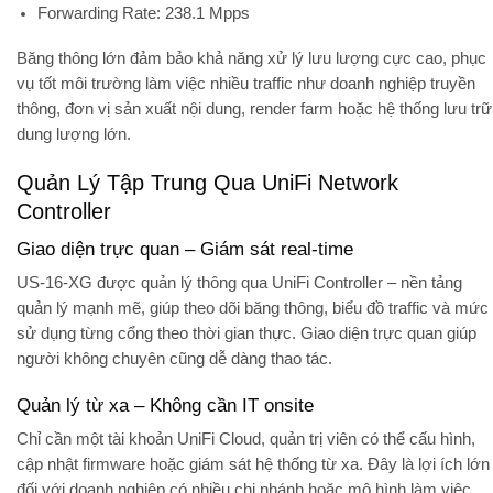
Forwarding Rate:
238.1 Mpps
Băng thông lớn đảm bảo khả năng xử lý lưu lượng cực cao, phục
vụ tốt môi trường làm việc nhiều traffic như doanh nghiệp truyền
thông, đơn vị sản xuất nội dung, render farm hoặc hệ thống lưu trữ
dung lượng lớn.
Quản Lý Tập Trung Qua UniFi Network
Controller
Giao diện trực quan – Giám sát real-time
US-16-XG được quản lý thông qua UniFi Controller – nền tảng
quản lý mạnh mẽ, giúp theo dõi băng thông, biểu đồ traffic và mức
sử dụng từng cổng theo thời gian thực. Giao diện trực quan giúp
người không chuyên cũng dễ dàng thao tác.
Quản lý từ xa – Không cần IT onsite
Chỉ cần một tài khoản UniFi Cloud, quản trị viên có thể cấu hình,
cập nhật firmware hoặc giám sát hệ thống từ xa. Đây là lợi ích lớn
đối với doanh nghiệp có nhiều chi nhánh hoặc mô hình làm việc