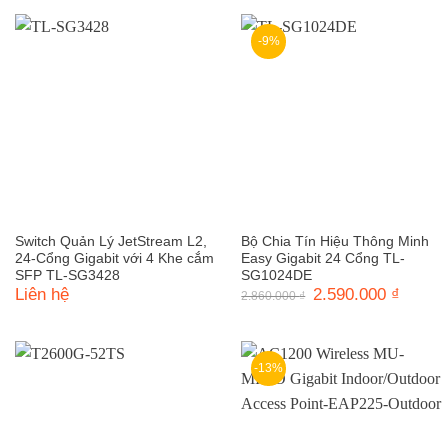
-9%
Switch Quản Lý JetStream L2,
Bộ Chia Tín Hiệu Thông Minh
24-Cổng Gigabit với 4 Khe cắm
Easy Gigabit 24 Cổng TL-
SFP TL-SG3428
SG1024DE
Liên hệ
Giá
2.590.000
₫
Giá
2.860.000
₫
gốc
hiện
là:
tại
2.860.000 ₫.
là:
2.590.0
-13%