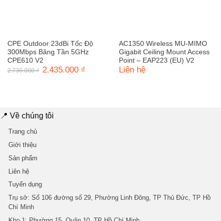
CPE Outdoor 23dBi Tốc Độ
AC1350 Wireless MU-MIMO
300Mbps Băng Tần 5GHz
Gigabit Ceiling Mount Access
CPE610 V2
Point – EAP223 (EU) V2
Giá
2.435.000
₫
Giá
Liên hệ
2.730.000
₫
gốc
hiện
là:
tại
2.730.000 ₫.
là:
2.435.000 ₫.
📍 Về chúng tôi
Trang chủ
Giới thiệu
Sản phẩm
Liên hệ
Tuyển dụng
Trụ sở
: Số 106 đường số 29, Phường Linh Đông, TP Thủ Đức, TP Hồ
Chí Minh
Kho 1
: Phường 15, Quận 10, TP Hồ Chí Minh