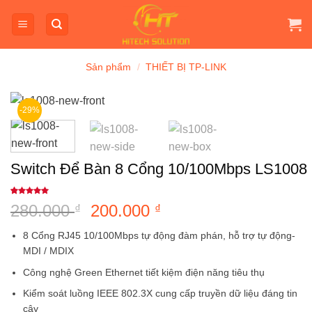
Bỏ
qua
nội
dung
Sản phẩm
/
THIẾT BỊ TP-LINK
-29%
Switch Để Bàn 8 Cổng 10/100Mbps LS1008
5
1
trên 5
280.000
Giá
200.000
Giá
₫
₫
dựa trên
đánh giá
gốc
hiện
8 Cổng RJ45 10/100Mbps tự động đàm phán, hỗ trợ tự động-
là:
tại
MDI / MDIX
280.000 ₫.
là:
Công nghệ Green Ethernet tiết kiệm điện năng tiêu thụ
200.000 ₫.
Kiểm soát luồng IEEE 802.3X cung cấp truyền dữ liệu đáng tin
cậy