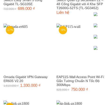
Switch Easy Smart 5 cổng
Switch Quản Lý JetStream L2 –
Gigabit TL-SG105E
48 Cổng Gigabit với 4 Khe SFP
Giá
699.000
₫
Giá
T2600G-52TS (TL-SG3452)
710.000
₫
gốc
hiện
Liên hệ
là:
tại
710.000 ₫.
là:
699.000 ₫.
-17%
-9%
Omada Gigabit VPN Gateway
EAP115-Wall Access Point Wi-Fi
ER605 V2.20
Gắn Tường Chuẩn N Tốc Độ
Giá
1.330.000
₫
Giá
300Mbps
1.610.000
₫
gốc
hiện
Giá
750.000
₫
Giá
825.000
₫
là:
tại
gốc
hiện
1.610.000 ₫.
là:
là:
tại
1.330.000 ₫.
825.000 ₫.
là:
750.000 ₫.