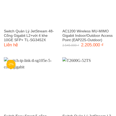
Switch Quản Lý JetStream 48-
AC1200 Wireless MU-MIMO
Cổng Gigabit L2+với 4 khe
Gigabit Indoor/Outdoor Access
10GE SFP+ TL-SG3452X
Point (EAP225-Outdoor)
Liên hệ
Giá
2.205.000
₫
Giá
2.545.000
₫
gốc
hiện
là:
tại
2.545.000 ₫.
là:
2.205.0
-2%