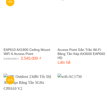
-4%
EAP610 AX1800 Ceiling Mount
Access Point Gắn Trần Wi-Fi
WiFi 6 Access Point
Băng Tần Kép AX3600 EAP660
Giá
3.540.000
₫
Giá
HD
3.696.000
₫
gốc
hiện
Liên hệ
là:
tại
3.696.000 ₫.
là:
3.540.000 ₫.
-11%