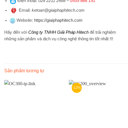
Điện thoại
:
028 2211 2668
–
0939 868 191
Emai
l:
ketoan@giaiphaphitech.com
Website
:
https://giaiphaphitech.com
Hãy đến với
Công ty TNHH Giải Pháp Hitech
để trải nghiệm
những sản phẩm và dịch vụ công nghệ thông tin tốt nhất !!!
Sản phẩm tương tự
-12%