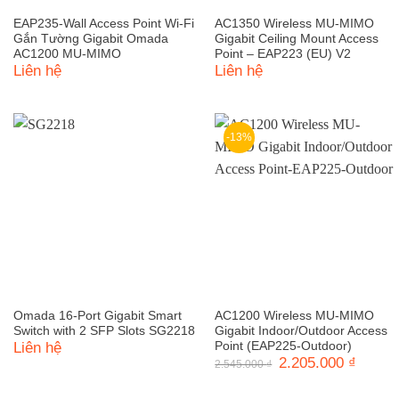
EAP235-Wall Access Point Wi-Fi
AC1350 Wireless MU-MIMO
Gắn Tường Gigabit Omada
Gigabit Ceiling Mount Access
AC1200 MU-MIMO
Point – EAP223 (EU) V2
Liên hệ
Liên hệ
-13%
Omada 16-Port Gigabit Smart
AC1200 Wireless MU-MIMO
Switch with 2 SFP Slots SG2218
Gigabit Indoor/Outdoor Access
Liên hệ
Point (EAP225-Outdoor)
Giá
2.205.000
₫
Giá
2.545.000
₫
gốc
hiện
là:
tại
2.545.000 ₫.
là: