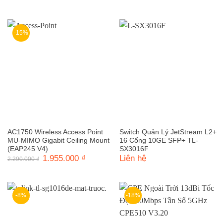
gốc
hiện
1.610.000 ₫.
là:
là:
tại
1.330.000 ₫.
1.820.000 ₫.
là:
1.540.0
-15%
AC1750 Wireless Access Point
Switch Quản Lý JetStream L2+
MU-MIMO Gigabit Ceiling Mount
16 Cổng 10GE SFP+ TL-
(EAP245 V4)
SX3016F
Giá
1.955.000
₫
Giá
Liên hệ
2.290.000
₫
gốc
hiện
là:
tại
2.290.000 ₫.
là:
1.955.000 ₫.
-8%
-18%