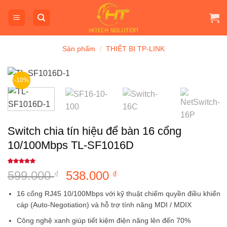
Bỏ
qua
nội
dung
Sản phẩm
/
THIẾT BỊ TP-LINK
-10%
Switch chia tín hiệu để bàn 16 cổng
10/100Mbps TL-SF1016D
5
1
trên 5
599.000
Giá
538.000
Giá
₫
₫
dựa trên
đánh giá
gốc
hiện
16 cổng RJ45 10/100Mbps với kỹ thuật chiếm quyền điều khiển
là:
tại
cáp (Auto-Negotiation) và hỗ trợ tính năng MDI / MDIX
599.000 ₫.
là:
Công nghệ xanh giúp tiết kiệm điện năng lên đến 70%
538.000 ₫.