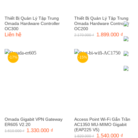
Thiết Bị Quản Lý Tập Trung
Thiết Bị Quản Lý Tập Trung
Omada Hardware Controller
Omada Hardware Controller
OC300
OC200
Liên hệ
Giá
1.899.000
₫
Giá
2.170.000
₫
gốc
hiện
là:
tại
2.170.000 ₫.
là:
1.899.0
-17%
-15%
Omada Gigabit VPN Gateway
Access Point Wi-Fi Gắn Trần
ER605 V2.20
AC1350 MU-MIMO Gigabit
Giá
1.330.000
₫
Giá
(EAP225 V5)
1.610.000
₫
gốc
hiện
Giá
1.540.000
₫
Giá
1.820.000
₫
là:
tại