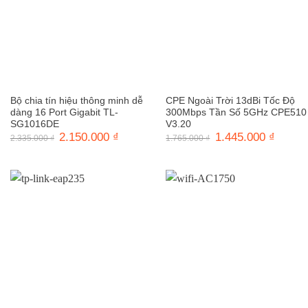
Bộ chia tín hiệu thông minh dễ
CPE Ngoài Trời 13dBi Tốc Độ
dàng 16 Port Gigabit TL-
300Mbps Tần Số 5GHz CPE510
SG1016DE
V3.20
Giá
2.150.000
₫
Giá
Giá
1.445.000
₫
Giá
2.335.000
₫
1.765.000
₫
gốc
hiện
gốc
hiện
là:
tại
là:
tại
2.335.000 ₫.
là:
1.765.000 ₫.
là:
2.150.000 ₫.
1.445.0