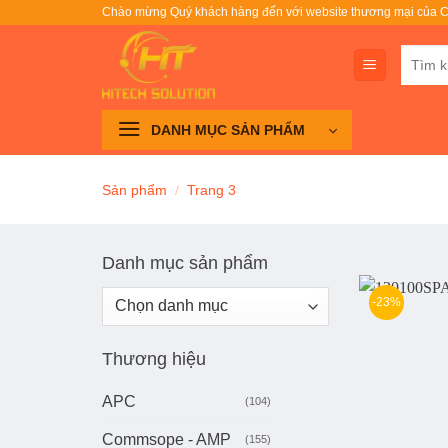
Bỏ
Chào mừng Quý khách hàng đến với website thương mại của C
qua
Tìm
nội
kiếm:
dung
DANH MỤC SẢN PHẨM
Sản phẩm
/
Trang 3
Danh mục sản phẩm
-23%
Thương hiệu
APC
(104)
Commsope - AMP
(155)