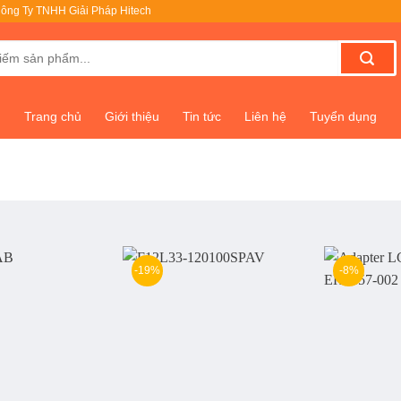
ông Ty TNHH Giải Pháp Hitech
Trang chủ
Giới thiệu
Tin tức
Liên hệ
Tuyển dụng
-19%
-8%