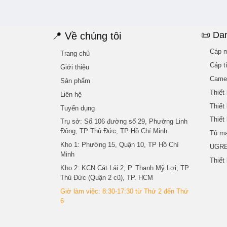
📜 Da
📍 Về chúng tôi
Cáp m
Trang chủ
Cáp t
Giới thiệu
Came
Sản phẩm
Thiết
Liên hệ
Thiết
Tuyển dụng
Thiết
Trụ sở
: Số 106 đường số 29, Phường Linh
Đông, TP Thủ Đức, TP Hồ Chí Minh
Tủ m
Kho 1
: Phường 15, Quận 10, TP Hồ Chí
UGR
Minh
Thiết
Kho 2
: KCN Cát Lái 2, P. Thạnh Mỹ Lợi, TP
Thủ Đức (Quận 2 cũ), TP. HCM
Giờ làm việc: 8:30-17:30 từ Thứ 2 đến Thứ
6