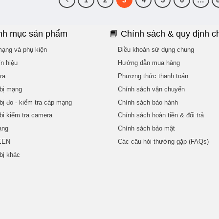
nh mục sản phẩm
📘 Chính sách & quy định c
ạng và phụ kiện
Điều khoản sử dụng chung
ín hiệu
Hướng dẫn mua hàng
ra
Phương thức thanh toán
 bị mạng
Chính sách vận chuyển
 bị đo - kiểm tra cáp mạng
Chính sách bảo hành
 bị kiểm tra camera
Chính sách hoàn tiền & đổi trả
ạng
Chính sách bảo mật
EEN
Các câu hỏi thường gặp (FAQs)
 bị khác