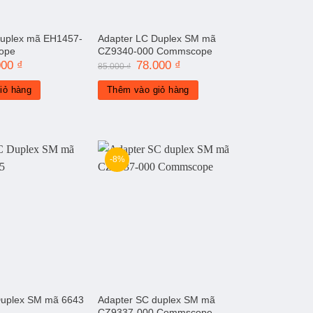
Duplex mã EH1457-
Adapter LC Duplex SM mã
ope
CZ9340-000 Commscope
000
₫
Giá
Giá
78.000
₫
Giá
85.000
₫
hiện
gốc
hiện
tại
là:
tại
iỏ hàng
Thêm vào giỏ hàng
00 ₫.
là:
85.000 ₫.
là:
78.000 ₫.
78.000 ₫.
-8%
Duplex SM mã 6643
Adapter SC duplex SM mã
CZ9337-000 Commscope