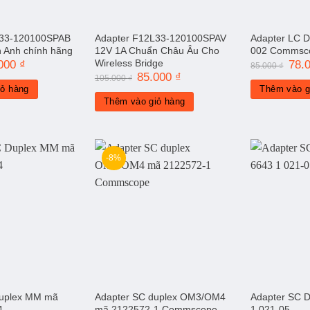
L33-120100SPAB
Adapter F12L33-120100SPAV
Adapter LC 
 Anh chính hãng
12V 1A Chuẩn Châu Âu Cho
002 Commsc
Wireless Bridge
.000
₫
Giá
Giá
78.
85.000
₫
hiện
gốc
Giá
85.000
₫
Giá
105.000
₫
tại
là:
gốc
hiện
iỏ hàng
Thêm vào g
000 ₫.
là:
85.0
là:
tại
Thêm vào giỏ hàng
85.000 ₫.
105.000 ₫.
là:
85.000 ₫.
-8%
Duplex MM mã
Adapter SC duplex OM3/OM4
Adapter SC 
4
mã 2122572-1 Commscope
1 021-05