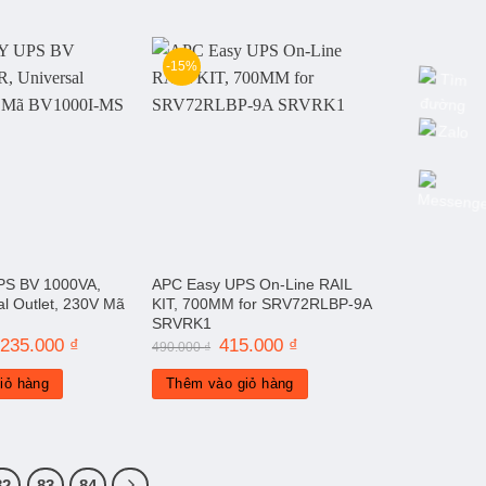
-15%
PS BV 1000VA,
APC Easy UPS On-Line RAIL
al Outlet, 230V Mã
KIT, 700MM for SRV72RLBP-9A
SRVRK1
iá
.235.000
₫
Giá
Giá
415.000
₫
Giá
490.000
₫
ốc
hiện
gốc
hiện
:
tại
là:
tại
iỏ hàng
Thêm vào giỏ hàng
450.000 ₫.
là:
490.000 ₫.
là:
2.235.000 ₫.
415.000 ₫.
82
83
84