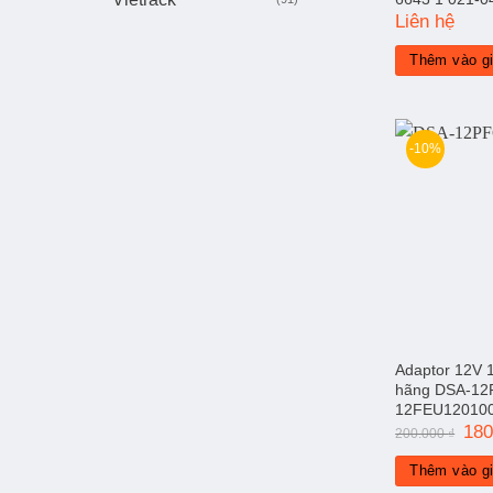
Liên hệ
Thêm vào g
-10%
Adaptor 12V 
hãng DSA-12
12FEU12010
Giá
18
200.000
₫
gốc
là:
Thêm vào g
200.