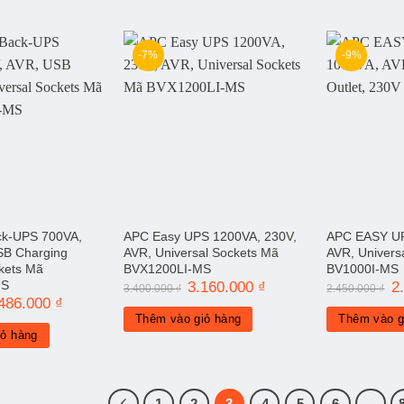
-7%
-9%
ck-UPS 700VA,
APC Easy UPS 1200VA, 230V,
APC EASY U
SB Charging
AVR, Universal Sockets Mã
AVR, Univers
ckets Mã
BVX1200LI-MS
BV1000I-MS
MS
Giá
3.160.000
₫
Giá
G
2
3.400.000
₫
2.450.000
₫
gốc
hiện
g
á
.486.000
₫
Giá
là:
tại
là
c
hiện
Thêm vào giỏ hàng
Thêm vào g
3.400.000 ₫.
là:
2.
tại
iỏ hàng
3.160.000 ₫.
620.000 ₫.
là:
1.486.000 ₫.
1
2
3
4
5
6
…