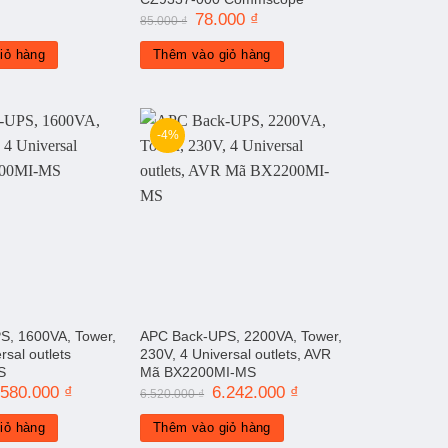
Giá
78.000
₫
Giá
85.000
₫
gốc
hiện
là:
tại
iỏ hàng
Thêm vào giỏ hàng
85.000 ₫.
là:
78.000 ₫.
-4%
S, 1600VA, Tower,
APC Back-UPS, 2200VA, Tower,
rsal outlets
230V, 4 Universal outlets, AVR
S
Mã BX2200MI-MS
iá
.580.000
₫
Giá
Giá
6.242.000
₫
Giá
6.520.000
₫
ốc
hiện
gốc
hiện
:
tại
là:
tại
iỏ hàng
Thêm vào giỏ hàng
900.000 ₫.
là:
6.520.000 ₫.
là:
5.580.000 ₫.
6.242.000 ₫.