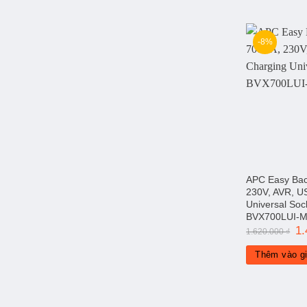
-8%
APC Easy Ba
230V, AVR, U
Universal So
BVX700LUI-
Gi
1
1.620.000
₫
gố
là:
Thêm vào g
1.