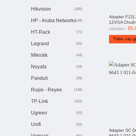
Hikvision
(255)
Adapter F12
HP - Aruba Networks
(38)
12V/1A Chuẩn
Giá
85
110.000
₫
HT-Rack
gốc
(71)
là:
Thêm vào g
110.
Legrand
(91)
Mikrotik
(43)
Noyafa
(33)
Panduit
(39)
Ruijie - Reyee
(138)
TP-Link
(152)
Ugreen
(52)
Unifi
(51)
Adapter SC 
6643 1 021-0
Vietrack
(91)