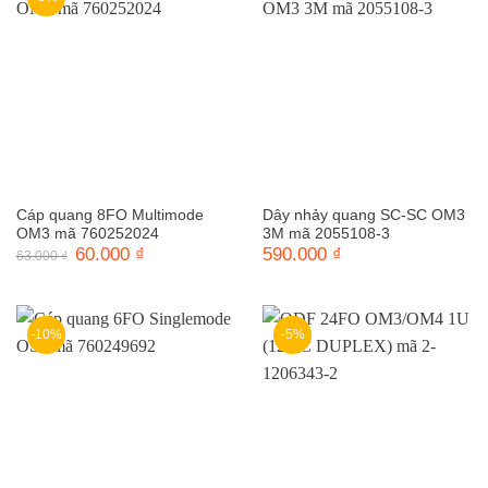
Cáp quang 8FO Multimode
Dây nhảy quang SC-SC OM3
OM3 mã 760252024
3M mã 2055108-3
Giá
60.000
₫
Giá
590.000
₫
63.000
₫
gốc
hiện
là:
tại
63.000 ₫.
là:
60.000 ₫.
-10%
-5%