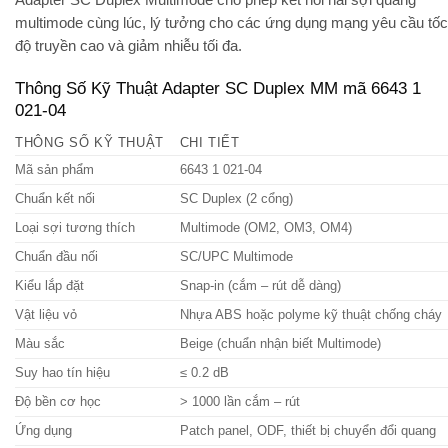
Adapter SC Duplex Multimode
cho phép kết nối hai sợi quang
multimode cùng lúc, lý tưởng cho các ứng dụng mạng yêu cầu tốc
độ truyền cao và giảm nhiễu tối đa.
Thông Số Kỹ Thuật Adapter SC Duplex MM mã 6643 1
021-04
THÔNG SỐ KỸ THUẬT
CHI TIẾT
Mã sản phẩm
6643 1 021-04
Chuẩn kết nối
SC Duplex (2 cổng)
Loại sợi tương thích
Multimode (OM2, OM3, OM4)
Chuẩn đầu nối
SC/UPC Multimode
Kiểu lắp đặt
Snap-in (cắm – rút dễ dàng)
Vật liệu vỏ
Nhựa ABS hoặc polyme kỹ thuật chống cháy
Màu sắc
Beige (chuẩn nhận biết Multimode)
Suy hao tín hiệu
≤ 0.2 dB
Độ bền cơ học
> 1000 lần cắm – rút
Ứng dụng
Patch panel, ODF, thiết bị chuyển đổi quang