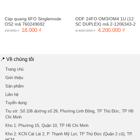
Cáp quang 6FO Singlemode
ODF 24FO OM3/OM4 1U (12
OS2 mã 760249692
SC DUPLEX) mã 2-1206343-2
Giá
18.000
₫
Giá
Giá
4.200.000
₫
Giá
20.000
₫
4.400.000
₫
gốc
hiện
gốc
hiện
là:
tại
là:
tại
20.000 ₫.
là:
4.400.000 ₫.
là:
18.000 ₫.
4.200.0
📍 Về chúng tôi
Trang chủ
Giới thiệu
Sản phẩm
Liên hệ
Tuyển dụng
Trụ sở
: Số 106 đường số 29, Phường Linh Đông, TP Thủ Đức, TP Hồ
Chí Minh
Kho 1
: Phường 15, Quận 10, TP Hồ Chí Minh
Kho 2
: KCN Cát Lái 2, P. Thạnh Mỹ Lợi, TP Thủ Đức (Quận 2 cũ), TP.
HCM