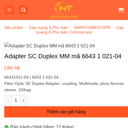
Bỏ
qua
nội
dung
Sản phẩm
/
Cáp mạng & Phụ kiện
/
AMP/COMMSCOPE
/
Cáp
quang & Phụ kiện Commscope
Adapter SC Duplex MM mã 6643 1 021-04
Liên hệ
66431021-04 | 6643 1 021-04
Fiber Optic SC Duplex Adapter, coupling, Multimode, phos./bronze
sleeve, 10/bag
Adapter SC Duplex MM mã 6643 1 021-04 số lượng
Thêm vào giỏ hàng
Bảo hành chính hãng: 12 tháng.