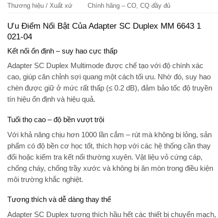
Thương hiệu / Xuất xứ
Chính hãng – CO, CQ đầy đủ
Ưu Điểm Nổi Bật Của Adapter SC Duplex MM 6643 1
021-04
Kết nối ổn định – suy hao cực thấp
Adapter SC Duplex Multimode được chế tạo với độ chính xác
cao, giúp căn chỉnh sợi quang một cách tối ưu. Nhờ đó, suy hao
chèn được giữ ở mức rất thấp (≤ 0.2 dB), đảm bảo tốc độ truyền
tín hiệu ổn định và hiệu quả.
Tuổi thọ cao – độ bền vượt trội
Với khả năng chịu hơn 1000 lần cắm – rút mà không bị lỏng, sản
phẩm có độ bền cơ học tốt, thích hợp với các hệ thống cần thay
đổi hoặc kiểm tra kết nối thường xuyên. Vật liệu vỏ cứng cáp,
chống cháy, chống trầy xước và không bị ăn mòn trong điều kiện
môi trường khắc nghiệt.
Tương thích và dễ dàng thay thế
Adapter SC Duplex tương thích hầu hết các thiết bị chuyển mạch,