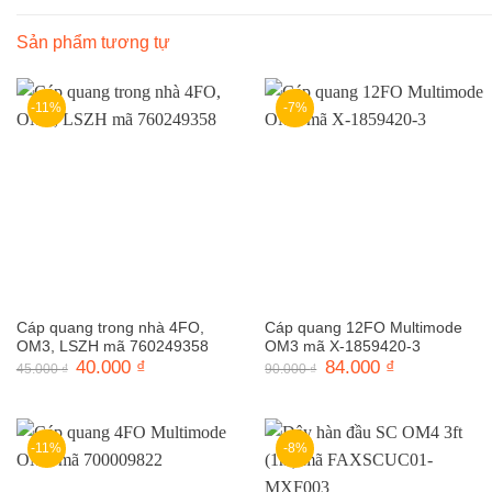
Sản phẩm tương tự
-11%
-7%
Cáp quang trong nhà 4FO,
Cáp quang 12FO Multimode
OM3, LSZH mã 760249358
OM3 mã X-1859420-3
Giá
40.000
₫
Giá
Giá
84.000
₫
Giá
45.000
₫
90.000
₫
gốc
hiện
gốc
hiện
là:
tại
là:
tại
45.000 ₫.
là:
90.000 ₫.
là:
40.000 ₫.
84.000 ₫.
-11%
-8%