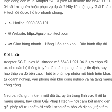
Bạn đang cần mua
Adapter SC Duplex Multimode mã 6643 1 021-
04
số lượng lớn hoặc phục vụ dự án? Hãy liên hệ ngay
Giải Pháp
Hitech
để được hỗ trợ nhanh chóng:
📞
Hotline:
0939 868 191
🌐
Website:
https://giaiphaphitech.com
🚛
Giao hàng nhanh – Hàng luôn sẵn kho – Bảo hành đầy đủ
Kết Luận
Adapter SC Duplex Multimode mã 6643 1 021-04
là lựa chọn tối
ưu cho các hệ thống truyền dẫn cáp quang cần sự ổn định, suy
hao thấp và độ bền cao. Thiết bị phù hợp nhiều mô hình triển khai,
từ doanh nghiệp, văn phòng đến khu công nghiệp và hạ tầng mạng
công cộng.
Nếu bạn đang tìm kiếm một đối tác uy tín trong lĩnh vực thiết bị
mạng quang, hãy chọn
Giải Pháp Hitech
– nơi cam kết mang đến
giải pháp tối ưu nhất với chất lượng đảm bảo và dịch vụ tận tâm.