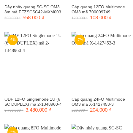
Dây nhảy quang SC-SC OM3
Cáp quang 12FO Multimode
3m mã FFZSCSC42-MXM003
OM3 mã 700009749
Giá
558.000
₫
Giá
Giá
108.000
₫
Giá
590.000
₫
120.000
₫
gốc
hiện
gốc
hiện
là:
tại
là:
tại
590.000 ₫.
là:
120.000 ₫.
là:
558.000 ₫.
108.000 ₫.
-6%
-7%
ODF 12FO Singlemode 1U (6
Cáp quang 24FO Multimode
SC DUPLEX) mã 2-1348960-4
OM3 mã X-1427453-3
Giá
3.480.000
₫
Giá
Giá
204.000
₫
Giá
3.700.000
₫
220.000
₫
gốc
hiện
gốc
hiện
là:
tại
là:
tại
3.700.000 ₫.
là:
220.000 ₫.
là:
3.480.000 ₫.
204.000 ₫.
-5%