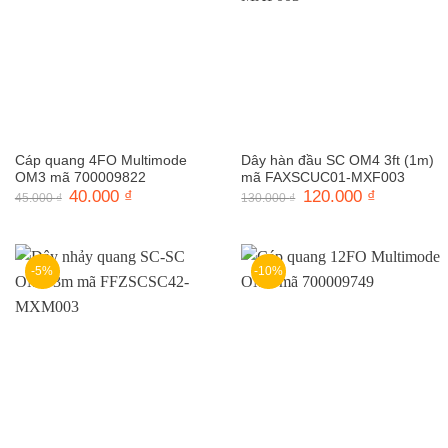
Cáp quang 4FO Multimode
Dây hàn đầu SC OM4 3ft (1m)
OM3 mã 700009822
mã FAXSCUC01-MXF003
Giá
40.000
₫
Giá
Giá
120.000
₫
Giá
45.000
₫
130.000
₫
gốc
hiện
gốc
hiện
là:
tại
là:
tại
45.000 ₫.
là:
130.000 ₫.
là:
40.000 ₫.
120.000 ₫.
-5%
-10%