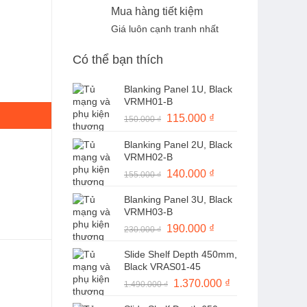
Mua hàng tiết kiệm
Giá luôn cạnh tranh nhất
Có thể bạn thích
g Gigabit số lượng
Blanking Panel 1U, Black
VRMH01-B
Giá
115.000
₫
Giá
150.000
₫
gốc
hiện
Blanking Panel 2U, Black
là:
tại
VRMH02-B
150.000 ₫.
là:
Giá
140.000
₫
Giá
155.000
₫
115.000 ₫.
gốc
hiện
Blanking Panel 3U, Black
là:
tại
VRMH03-B
155.000 ₫.
là:
Giá
190.000
₫
Giá
230.000
₫
140.000 ₫.
gốc
hiện
Slide Shelf Depth 450mm,
là:
tại
Black VRAS01-45
230.000 ₫.
là:
Giá
1.370.000
₫
Giá
1.490.000
₫
190.000 ₫.
gốc
hiện