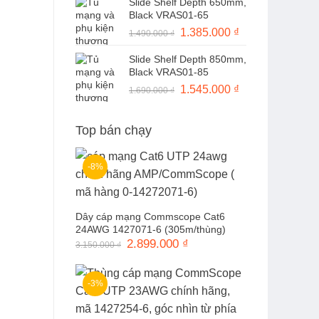
Slide Shelf Depth 650mm,
là:
tại
Black VRAS01-65
1.490.000 ₫.
là:
Giá
1.385.000
₫
Giá
1.490.000
₫
1.370.000 ₫.
gốc
hiện
Slide Shelf Depth 850mm,
là:
tại
Black VRAS01-85
1.490.000 ₫.
là:
Giá
1.545.000
₫
Giá
1.690.000
₫
1.385.000 ₫.
gốc
hiện
là:
tại
Top bán chạy
1.690.000 ₫.
là:
1.545.000 ₫.
-8%
Dây cáp mạng Commscope Cat6
24AWG 1427071-6 (305m/thùng)
Giá
2.899.000
₫
Giá
3.150.000
₫
gốc
hiện
là:
tại
3.150.000 ₫.
là:
2.899.000 ₫.
-3%