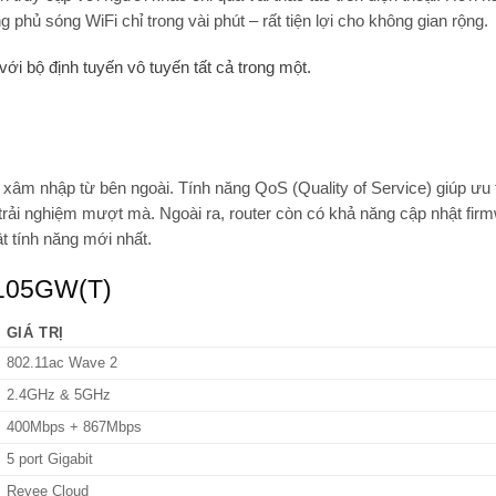
 phủ sóng WiFi chỉ trong vài phút – rất tiện lợi cho không gian rộng.
 xâm nhập từ bên ngoài. Tính năng
QoS (Quality of Service)
giúp ưu 
o trải nghiệm mượt mà. Ngoài ra, router còn có khả năng
cập nhật fir
t tính năng mới nhất.
EG105GW(T)
GIÁ TRỊ
802.11ac Wave 2
2.4GHz & 5GHz
400Mbps + 867Mbps
5 port Gigabit
Reyee Cloud