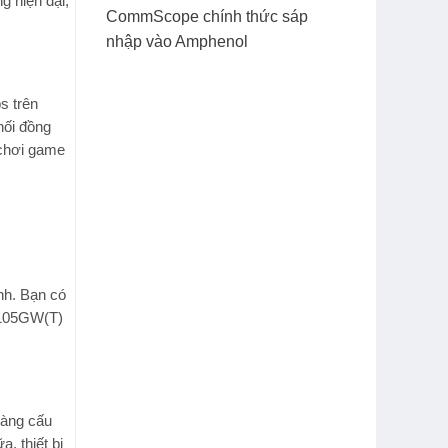
g hiện đại,
CommScope chính thức sáp
nhập vào Amphenol
 trên
 nối đồng
 chơi game
nh. Bạn có
G105GW(T)
dàng cấu
, thiết bị