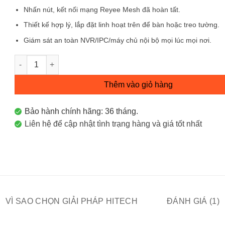
Nhấn nút, kết nối mạng Reyee Mesh đã hoàn tất.
Thiết kế hợp lý, lắp đặt linh hoạt trên để bàn hoặc treo tường.
Giám sát an toàn NVR/IPC/máy chủ nội bộ mọi lúc mọi nơi.
RG-EG105GW(T) Bộ định tuyến vô tuyến Reyee AC1300 5 cổn
Thêm vào giỏ hàng
Bảo hành chính hãng: 36 tháng.
Liên hệ để cập nhật tình trạng hàng và giá tốt nhất
VÌ SAO CHỌN GIẢI PHÁP HITECH
ĐÁNH GIÁ (1)