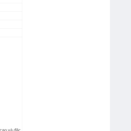
5
 cao
và đặc