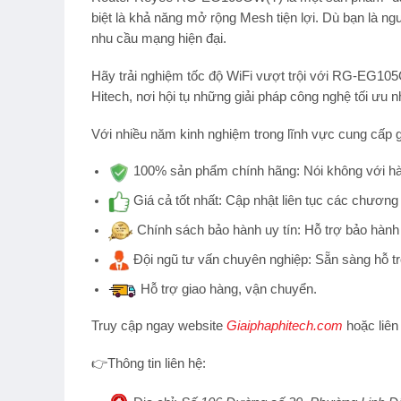
biệt là khả năng mở rộng Mesh tiện lợi. Dù bạn là 
nhu cầu mạng hiện đại.
Hãy trải nghiệm
tốc độ WiFi vượt trội
với
RG-EG105
Hitech
, nơi hội tụ những giải pháp công nghệ tối ưu n
Với nhiều năm kinh nghiệm trong lĩnh vực cung cấp g
100% sản phẩm chính hãng:
Nói không với hà
Giá cả tốt nhất:
Cập nhật liên tục các chương 
Chính sách bảo hành uy tín:
Hỗ trợ bảo hành 
Đội ngũ tư vấn chuyên nghiệp:
Sẵn sàng hỗ tr
Hỗ trợ
giao hàng, vận chuyển.
Truy cập ngay website
Giaiphaphitech.com
hoặc liên
👉
Thông tin liên hệ: