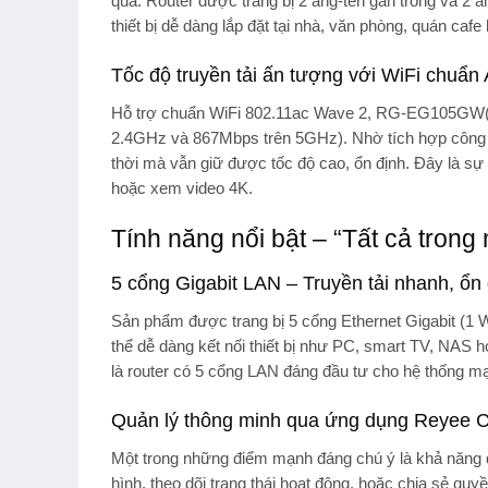
quả. Router được trang bị
2 ăng-ten gắn trong và 2 ă
thiết bị dễ dàng lắp đặt tại nhà, văn phòng, quán ca
Tốc độ truyền tải ấn tượng với WiFi chuẩ
Hỗ trợ chuẩn
WiFi 802.11ac Wave 2
, RG-EG105GW(T
2.4GHz và 867Mbps trên 5GHz). Nhờ tích hợp côn
thời mà vẫn giữ được tốc độ cao, ổn định. Đây là sự
hoặc xem video 4K.
Tính năng nổi bật – “Tất cả trong
5 cổng Gigabit LAN – Truyền tải nhanh, ổn
Sản phẩm được trang bị
5 cổng Ethernet Gigabit
(1 W
thể dễ dàng kết nối thiết bị như PC, smart TV, NA
là
router có 5 cổng LAN
đáng đầu tư cho hệ thống mạ
Quản lý thông minh qua ứng dụng Reyee 
Một trong những điểm mạnh đáng chú ý là khả năng q
hình, theo dõi trạng thái hoạt động, hoặc chia sẻ quyề