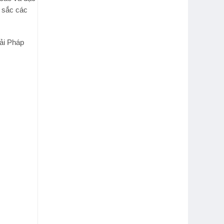
t sắc các
ải Pháp