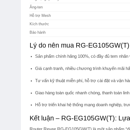
Ăng-ten
Hỗ trợ Mesh
Kích thước
Bảo hành
Lý do nên mua RG-EG105GW(T) t
Sản phẩm chính hãng 100%
, có đầy đủ tem nhãn
Giá cạnh tranh
, nhiều chương trình khuyến mãi h
Tư vấn kỹ thuật miễn phí
, hỗ trợ cài đặt và vận hà
Giao hàng toàn quốc nhanh chóng
, thanh toán lin
Hỗ trợ triển khai hệ thống mạng doanh nghiệp, trư
Kết luận – RG-EG105GW(T): Lựa 
Router
Reyee RG-EG105GW(T)
là một sản phẩm “đá