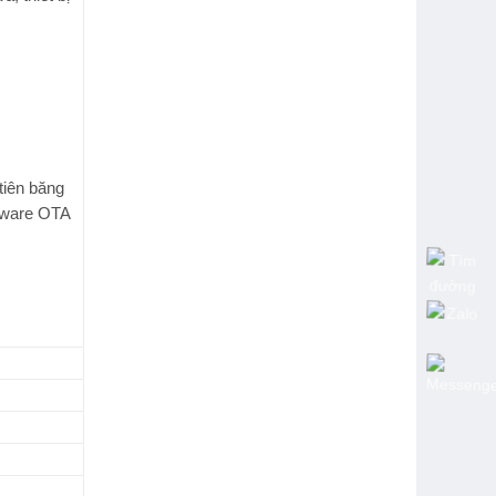
tiên băng
mware OTA