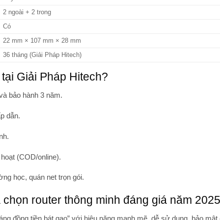
2 ngoài + 2 trong
Có
22 mm × 107 mm × 28 mm
36 tháng (Giải Pháp Hitech)
ại Giải Pháp Hitech?
 và bảo hành 3 năm.
ấp dẫn.
nh.
h hoạt (COD/online).
ờng học, quán net trọn gói.
chọn router thông minh đáng giá năm 202
ng đồng tiền bát gạo” với
hiệu năng mạnh mẽ, dễ sử dụng, bảo mật