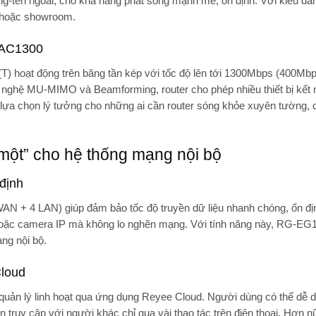
ng-ten ngoài
, cho khả năng phát sóng mạnh mẽ, ổn định. Với kiểu dán
fe hoặc showroom.
n AC1300
) hoạt động trên
băng tần kép
với tốc độ lên tới
1300Mbps
(400Mbps
g nghệ
MU-MIMO và Beamforming
, router cho phép nhiều thiết bị kết
 lựa chọn lý tưởng cho những ai cần
router sóng khỏe xuyên tường
,
 một” cho hệ thống mạng nội bộ
 định
AN + 4 LAN) giúp đảm bảo tốc độ truyền dữ liệu nhanh chóng, ổn đị
S hoặc camera IP mà không lo nghẽn mạng. Với tính năng này, RG-E
ng nội bộ.
Cloud
uản lý linh hoạt qua
ứng dụng Reyee Cloud
. Người dùng có thể dễ 
n truy cập với người khác chỉ qua vài thao tác trên điện thoại. Hơn nữa