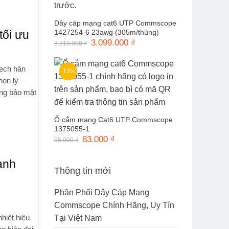
Dây cáp mạng cat6 UTP Commscope
tối ưu
1427254-6 23awg (305m/thùng)
Giá
3.099.000
₫
Giá
3.210.000
₫
gốc
hiện
là:
tại
3.210.000 ₫.
là:
tech
hân
3.099.000 ₫.
-13%
họn lý
ăng bảo mật
Ổ cắm mạng Cat6 UTP Commscope
1375055-1
Giá
83.000
₫
Giá
95.000
₫
gốc
hiện
là:
tại
95.000 ₫.
là:
anh
83.000 ₫.
Thông tin mới
Phân Phối Dây Cáp Mạng
Commscope Chính Hãng, Uy Tín
Tại Việt Nam
hiệt hiệu