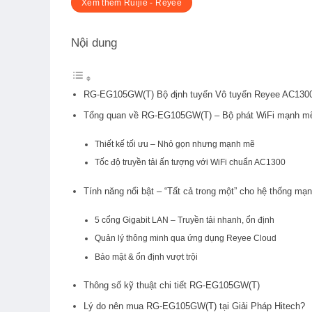
Xem thêm Ruijie - Reyee
Nội dung
RG-EG105GW(T) Bộ định tuyến Vô tuyến Reyee AC1300 –
Tổng quan về RG-EG105GW(T) – Bộ phát WiFi mạnh mẽ 
Thiết kế tối ưu – Nhỏ gọn nhưng mạnh mẽ
Tốc độ truyền tải ấn tượng với WiFi chuẩn AC1300
Tính năng nổi bật – “Tất cả trong một” cho hệ thống mạn
5 cổng Gigabit LAN – Truyền tải nhanh, ổn định
Quản lý thông minh qua ứng dụng Reyee Cloud
Bảo mật & ổn định vượt trội
Thông số kỹ thuật chi tiết RG-EG105GW(T)
Lý do nên mua RG-EG105GW(T) tại Giải Pháp Hitech?