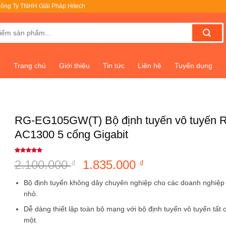
ông Ty TNHH Giải Pháp Hitech
Trang chủ
Giới thiệu
Tin tức
Liên hệ
Tuyển dụng
RG-EG105GW(T) Bộ định tuyến vô tuyến 
AC1300 5 cổng Gigabit
5
1
trên 5
2.100.000
Giá
1.835.000
Giá
₫
₫
dựa trên
đánh giá
gốc
hiện
Bộ định tuyến không dây chuyên nghiệp cho các doanh nghiệp
là:
tại
nhỏ.
2.100.000 ₫.
là:
Dễ dàng thiết lập toàn bộ mạng với bộ định tuyến vô tuyến tất 
1.835.000 ₫.
một.