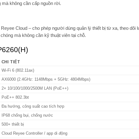
g mà không cần cấp nguồn rời.
g
Reyee Cloud
– cho phép người dùng quản lý thiết bị từ xa, theo dõi 
chóng mà không cần kỹ thuật viên tại chỗ.
AP6260(H)
CHI TIẾT
Wi-Fi 6 (802.11ax)
AX6000 (2.4GHz: 1148Mbps + 5GHz: 4804Mbps)
2× 10/100/1000/2500M LAN (PoE++)
PoE++ 802.3bt
Đa hướng, công suất cao tích hợp
IP68 chống bụi, chống nước
500+ thiết bị
Cloud Reyee Controller / app di động