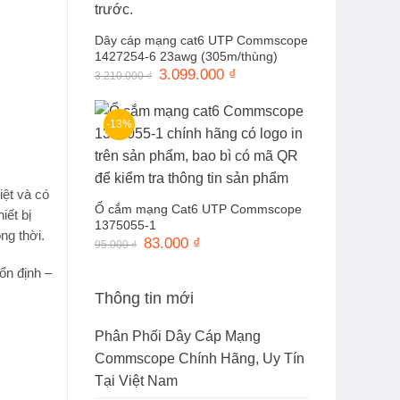
Dây cáp mạng cat6 UTP Commscope
1427254-6 23awg (305m/thùng)
Giá
3.099.000
₫
Giá
3.210.000
₫
gốc
hiện
là:
tại
3.210.000 ₫.
là:
3.099.000 ₫.
-13%
iệt và có
Ổ cắm mạng Cat6 UTP Commscope
iết bị
1375055-1
ng thời.
Giá
83.000
₫
Giá
95.000
₫
gốc
hiện
là:
tại
ổn định –
95.000 ₫.
là:
83.000 ₫.
Thông tin mới
Phân Phối Dây Cáp Mạng
Commscope Chính Hãng, Uy Tín
Tại Việt Nam