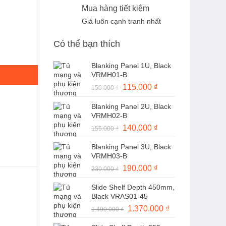
Mua hàng tiết kiệm
Giá luôn cạnh tranh nhất
Có thể bạn thích
Blanking Panel 1U, Black
VRMH01-B
Giá
115.000
₫
Giá
150.000
₫
gốc
hiện
Blanking Panel 2U, Black
là:
tại
VRMH02-B
150.000 ₫.
là:
Giá
140.000
₫
Giá
155.000
₫
115.000 ₫.
gốc
hiện
Blanking Panel 3U, Black
là:
tại
VRMH03-B
155.000 ₫.
là:
Giá
190.000
₫
Giá
230.000
₫
140.000 ₫.
gốc
hiện
Slide Shelf Depth 450mm,
là:
tại
Black VRAS01-45
230.000 ₫.
là:
Giá
1.370.000
₫
Giá
1.490.000
₫
190.000 ₫.
gốc
hiện