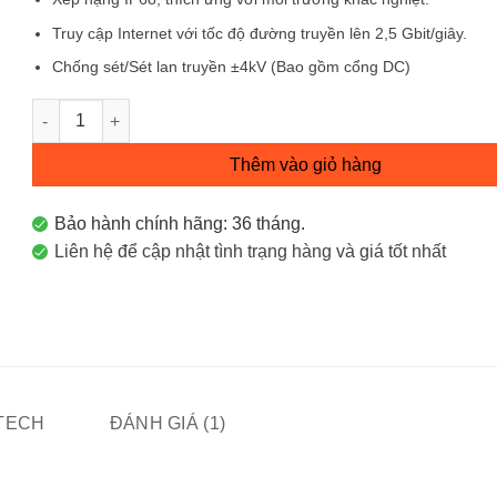
Truy cập Internet với tốc độ đường truyền lên 2,5 Gbit/giây.
Chống sét/Sét lan truyền ±4kV (Bao gồm cổng DC)
RG-RAP6260(H) Wi-Fi 6 Ngoài Trời Mật Độ Cao số lượng
Thêm vào giỏ hàng
Bảo hành chính hãng: 36 tháng.
Liên hệ để cập nhật tình trạng hàng và giá tốt nhất
ITECH
ĐÁNH GIÁ (1)