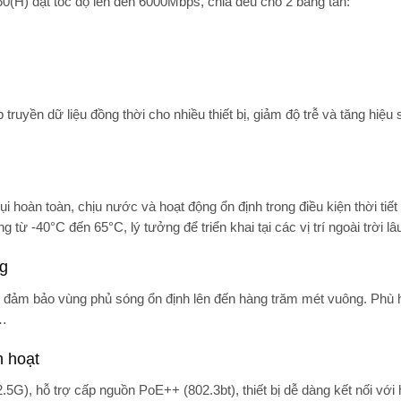
(H) đạt tốc độ lên đến
6000Mbps
, chia đều cho 2 băng tần:
uyền dữ liệu đồng thời cho nhiều thiết bị, giảm độ trễ và tăng hiệu
hoàn toàn, chịu nước và hoạt động ổn định trong điều kiện thời tiết
từ -40°C đến 65°C, lý tưởng để triển khai tại các vị trí ngoài trời lâu
ng
, đảm bảo vùng phủ sóng ổn định lên đến hàng trăm mét vuông. Phù 
g…
h hoạt
2.5G)
, hỗ trợ cấp nguồn
PoE++ (802.3bt)
, thiết bị dễ dàng kết nối với