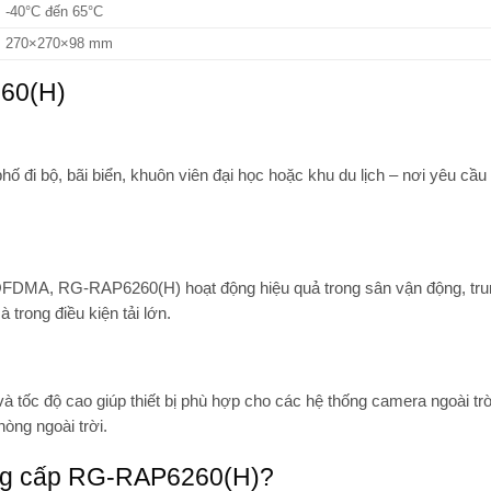
-40°C đến 65°C
270×270×98 mm
260(H)
hố đi bộ, bãi biển
, khuôn viên đại học hoặc khu du lịch – nơi yêu cầu
/OFDMA, RG-RAP6260(H) hoạt động hiệu quả trong
sân vận động, tr
 trong điều kiện tải lớn.
 tốc độ cao giúp thiết bị phù hợp cho các hệ thống
camera ngoài trời
hòng ngoài trời.
ung cấp RG-RAP6260(H)?