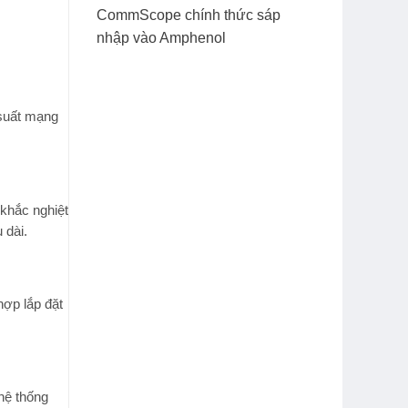
CommScope chính thức sáp
nhập vào Amphenol
 suất mạng
 khắc nghiệt
 dài.
hợp lắp đặt
 hệ thống