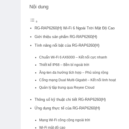
Nội dung
RG-RAP6260(H) Wi-Fi 6 Ngoài Trời Mật Độ Cao
Giới thiệu sản phẩm RG-RAP6260(H)
Tính năng nổi bật của RG-RAP6260(H)
Chuẩn Wi-Fi 6 AX6000 – Kết nối cực nhanh
Thiết kế IP68 – Bền bỉ ngoài trời
Ăng-ten đa hướng tích hợp – Phủ sóng rộng
Cổng mạng Dual Multi-Gigabit – Kết nối linh hoạt
Quản lý tập trung qua Reyee Cloud
Thông số kỹ thuật chi tiết RG-RAP6260(H)
Ứng dụng thực tế của RG-RAP6260(H)
Mạng Wi-Fi công cộng ngoài trời
Wi-Fi mật độ cao