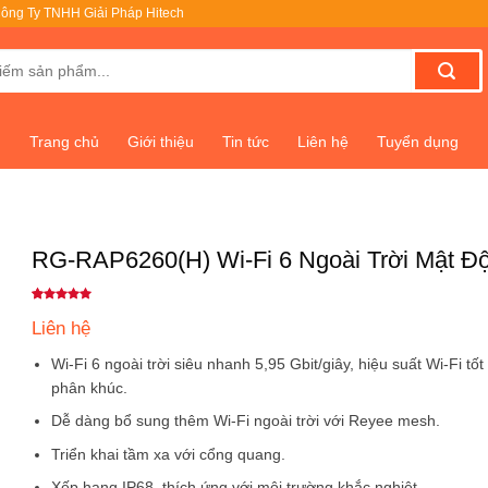
ông Ty TNHH Giải Pháp Hitech
Trang chủ
Giới thiệu
Tin tức
Liên hệ
Tuyển dụng
RG-RAP6260(H) Wi-Fi 6 Ngoài Trời Mật Đ
5
1
trên 5
dựa trên
Liên hệ
đánh giá
Wi-Fi 6 ngoài trời siêu nhanh 5,95 Gbit/giây, hiệu suất Wi-Fi tốt
phân khúc.
Dễ dàng bổ sung thêm Wi-Fi ngoài trời với Reyee mesh.
Triển khai tầm xa với cổng quang.
Xếp hạng IP68, thích ứng với môi trường khắc nghiệt.