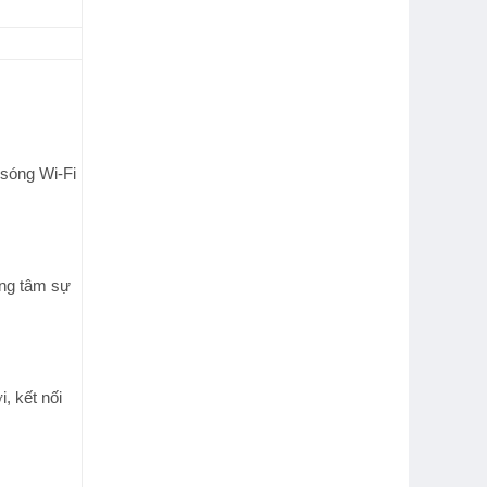
 sóng Wi-Fi
ung tâm sự
, kết nối