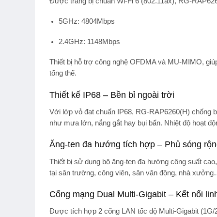
Được trang bị chuẩn
Wi-Fi 6 (802.11ax)
, RG-RAP6260
5GHz: 4804Mbps
2.4GHz: 1148Mbps
Thiết bị hỗ trợ công nghệ OFDMA và MU-MIMO, giúp tr
tổng thể.
Thiết kế IP68 – Bền bỉ ngoài trời
Với lớp vỏ đạt
chuẩn IP68
, RG-RAP6260(H) chống bụi 
như mưa lớn, nắng gắt hay bụi bẩn. Nhiệt độ hoạt động 
Ăng-ten đa hướng tích hợp – Phủ sóng rộ
Thiết bị sử dụng
bộ ăng-ten đa hướng công suất cao
tại sân trường, công viên, sân vận động, nhà xưởn
Cổng mạng Dual Multi-Gigabit – Kết nối lin
Được tích hợp
2 cổng LAN tốc độ Multi-Gigabit (1G/