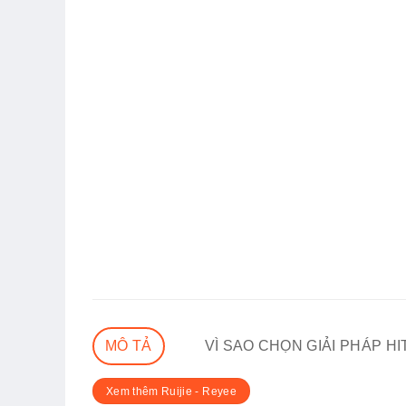
MÔ TẢ
VÌ SAO CHỌN GIẢI PHÁP H
Xem thêm Ruijie - Reyee