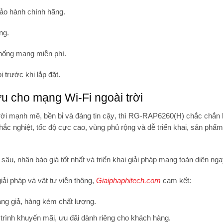
ảo hành chính hãng.
ng.
 thống mạng miễn phí.
bị trước khi lắp đặt.
u cho mạng Wi-Fi ngoài trời
trời mạnh mẽ, bền bỉ và đáng tin cậy
, thì RG-RAP6260(H) chắc chắn l
hắc nghiệt, tốc độ cực cao, vùng phủ rộng và dễ triển khai, sản phẩ
 sâu, nhận
báo giá tốt nhất
và triển khai giải pháp mạng toàn diện ng
iải pháp và vật tư viễn thông,
Giaiphaphitech.com
cam kết:
ng giả, hàng kém chất lượng.
trình khuyến mãi, ưu đãi dành riêng cho khách hàng.