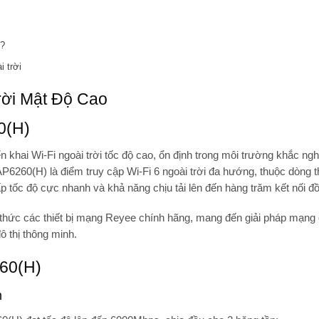
)?
 trời
rời Mật Độ Cao
0(H)
ển khai Wi-Fi ngoài trời tốc độ cao, ổn định trong môi trường khắc ngh
P6260(H)
là điểm truy cập Wi-Fi 6 ngoài trời đa hướng, thuộc dòng th
p tốc độ cực nhanh và khả năng chịu tải lên đến hàng trăm kết nối đồ
 thức các thiết bị mạng Reyee chính hãng, mang đến giải pháp mạng 
ô thị thông minh.
260(H)
h