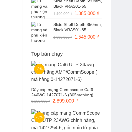
Slide Shelf Depth 650mm,
là:
tại
Black VRAS01-65
1.490.000 ₫.
là:
Giá
1.385.000
₫
Giá
1.490.000
₫
1.370.000 ₫.
gốc
hiện
Slide Shelf Depth 850mm,
là:
tại
Black VRAS01-85
1.490.000 ₫.
là:
Giá
1.545.000
₫
Giá
1.690.000
₫
1.385.000 ₫.
gốc
hiện
là:
tại
Top bán chạy
1.690.000 ₫.
là:
1.545.000 ₫.
-8%
Dây cáp mạng Commscope Cat6
24AWG 1427071-6 (305m/thùng)
Giá
2.899.000
₫
Giá
3.150.000
₫
gốc
hiện
là:
tại
3.150.000 ₫.
là:
2.899.000 ₫.
-3%