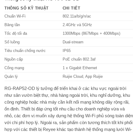
THÔNG SỐ KỸ THUẬT
CHI TIẾT
Chuẩn Wi-Fi
802.11a/b/g/n/ac
Băng tần
2.4GHz và 5GHz
Tốc độ tối đa
1300Mbps (867Mbps + 400Mbps)
Số luồng
Dual-stream
Tiêu chuẩn chống nước
IP65
Nguồn cấp
PoE chuẩn 802.3af
Cổng mạng
1 x Gigabit Ethernet
Quản lý
Ruijie Cloud, App Ruijie
RG-RAP52-OD lý tưởng để triển khai ở các khu vực ngoài trời
như sân vườn biệt thự, nhà hàng ngoài trời, khu nghỉ dưỡng, khu
công nghiệp hoặc nhà máy cần kết nối mạng không dây rộng rãi,
ổn định. Thiết bị đáp ứng tốt nhu cầu cho doanh nghiệp vừa và
nhỏ, các đơn vị muốn xây dựng hệ thống Wi-Fi phủ sóng toàn diện
với chi phí hợp lý. Ngoài ra, sản phẩm còn tương thích tốt khi phối
hợp với các thiết bị Reyee khác tạo thành hệ thống mạng lưới Wi-