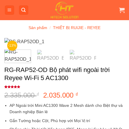
Bỏ
qua
nội
dung
Sản phẩm
/
THIẾT BỊ RUIJIE - REYEE
-13%
RG-RAP52-OD Bộ phát wifi ngoài trời
Reyee Wi-Fi 5 AC1300
5
1
trên 5
2.335.000
Giá
2.035.000
Giá
₫
₫
dựa trên
đánh giá
gốc
hiện
AP Ngoài trời Mini AC1300 Wave 2 Mesh dành cho Biệt thự và
là:
tại
Doanh nghiệp Bán lẻ
2.335.000 ₫.
là:
Gắn Tường hoặc Cột, Phù hợp với Mọi Vị trí
2.035.000 ₫.