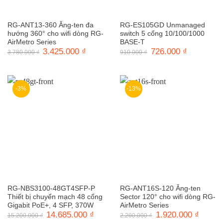
RG-ANT13-360 Ăng-ten đa
RG-ES105GD Unmanaged
hướng 360° cho wifi dòng RG-
switch 5 cổng 10/100/1000
AirMetro Series
BASE-T
Giá
3.425.000
₫
Giá
Giá
726.000
₫
Giá
3.780.000
₫
910.000
₫
gốc
hiện
gốc
hiện
là:
tại
là:
tại
3.780.000 ₫.
là:
910.000 ₫.
là:
3.425.000 ₫.
726.000 ₫.
-3%
-13%
RG-NBS3100-48GT4SFP-P
RG-ANT16S-120 Ăng-ten
Thiết bị chuyển mạch 48 cổng
Sector 120° cho wifi dòng RG-
Gigabit PoE+, 4 SFP, 370W
AirMetro Series
Giá
14.685.000
₫
Giá
Giá
1.920.000
₫
Giá
15.200.000
₫
2.200.000
₫
gốc
hiện
gốc
hiện