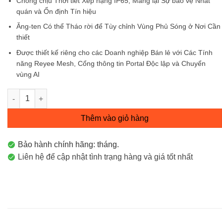
Chống chịu Thời tiết Xếp hạng IP65, Mang lại Sự bảo vệ Nhất
quán và Ổn định Tín hiệu
Ăng-ten Có thể Tháo rời để Tùy chỉnh Vùng Phủ Sóng ở Nơi Cần
thiết
Được thiết kế riêng cho các Doanh nghiệp Bán lẻ với Các Tính
năng Reyee Mesh, Cổng thông tin Portal Độc lập và Chuyển
vùng AI
RG-RAP52-OD Bộ phát wifi ngoài trời Reyee Wi-Fi 5 AC1300 số
Thêm vào giỏ hàng
Bảo hành chính hãng: tháng.
Liên hệ để cập nhật tình trạng hàng và giá tốt nhất