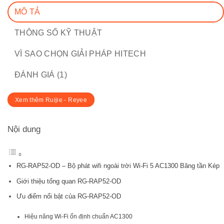
MÔ TẢ
THÔNG SỐ KỸ THUẬT
VÌ SAO CHỌN GIẢI PHÁP HITECH
ĐÁNH GIÁ (1)
Xem thêm Ruijie - Reyee
Nội dung
RG-RAP52-OD – Bộ phát wifi ngoài trời Wi-Fi 5 AC1300 Băng tần Kép
Giới thiệu tổng quan RG-RAP52-OD
Ưu điểm nổi bật của RG-RAP52-OD
Hiệu năng Wi-Fi ổn định chuẩn AC1300