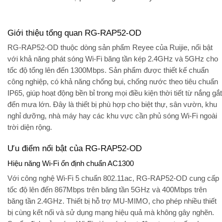
Giới thiệu tổng quan RG-RAP52-OD
RG-RAP52-OD thuộc dòng sản phẩm Reyee của Ruijie, nổi bật
với khả năng phát sóng Wi-Fi băng tần kép 2.4GHz và 5GHz cho
tốc độ tổng lên đến 1300Mbps. Sản phẩm được thiết kế chuẩn
công nghiệp, có khả năng chống bụi, chống nước theo tiêu chuẩn
IP65, giúp hoạt động bền bỉ trong mọi điều kiện thời tiết từ nắng gắt
đến mưa lớn. Đây là thiết bị phù hợp cho biệt thự, sân vườn, khu
nghỉ dưỡng, nhà máy hay các khu vực cần phủ sóng Wi-Fi ngoài
trời diện rộng.
Ưu điểm nổi bật của RG-RAP52-OD
Hiệu năng Wi-Fi ổn định chuẩn AC1300
Với công nghệ Wi-Fi 5 chuẩn 802.11ac, RG-RAP52-OD cung cấp
tốc độ lên đến 867Mbps trên băng tần 5GHz và 400Mbps trên
băng tần 2.4GHz. Thiết bị hỗ trợ MU-MIMO, cho phép nhiều thiết
bị cùng kết nối và sử dụng mạng hiệu quả mà không gây nghẽn.