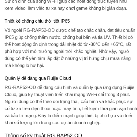
Sự ổn định của sóng Wi-Fi giúp các hoạt động trực tuyến như
xem video, làm việc từ xa hay chơi game không bị gián đoạn.
Thiết kế chống chịu thời tiết IP65
Vỏ ngoài RG-RAP52-OD được chế tạo chắc chắn, đạt tiêu chuẩn
IP65 giúp chống thấm nước, chống bụi bẩn và tia UV. Thiết bị có
thể hoạt động ổn định trong dải nhiệt độ từ -30°C đến +65°C, rất
phù hợp với môi trường ngoài trời khắc nghiệt. Nhờ vậy, người
dùng có thể yên tâm lắp đặt ở những vị trí hứng chịu mưa nắng
mà không lo hư hại.
Quản lý dễ dàng qua Ruijie Cloud
RG-RAP52-OD dễ dàng cấu hình và quản lý qua ứng dụng Ruijie
Cloud, giúp kỹ thuật viên triển khai mạng Wi-Fi chỉ trong 3 phút.
Người dùng có thể theo dõi trạng thái, cấu hình và khắc phục sự
cố từ xa trên điện thoại hoặc máy tính, tiết kiệm thời gian vận hành
và bảo trì mạng. Đây là điểm mạnh giúp thiết bị phù hợp với triển
khai số lượng lớn trong các dự án doanh nghiệp.
Thông số kỹ thuật RG-RAP52-OD