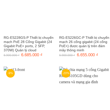
RG-ES228GS-P Thiết bị chuyển
RG-ES226GC-P Thiết bị chuyển
mạch PoE 28 Cổng Gigabit (24
mạch 26 cổng gigabit (24 cổng
Gigabit PoE+ ports, 2 SFP,
PoE+) được quản lý trên đám
370W) Quản lý cloud
mây thông minh
Giá
6.685.000
₫
Giá
Giá
6.655.000
₫
Giá
6.900.000
₫
6.900.000
₫
gốc
hiện
gốc
hiện
là:
tại
là:
tại
6.900.000 ₫.
là:
6.900.000 ₫.
là:
6.685.000 ₫.
6.655.0
-9%
-20%