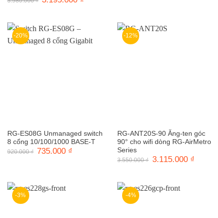
3.980.000
₫
là:
tại
gốc
hiện
780.000 ₫.
là:
là:
tại
606.000 ₫.
3.980.000 ₫.
là:
3.195.000 ₫.
-20%
-12%
RG-ES08G Unmanaged switch
RG-ANT20S-90 Ăng-ten góc
8 cổng 10/100/1000 BASE-T
90° cho wifi dòng RG-AirMetro
Giá
735.000
₫
Giá
Series
920.000
₫
gốc
hiện
Giá
3.115.000
₫
Giá
3.550.000
₫
là:
tại
gốc
hiện
920.000 ₫.
là:
là:
tại
735.000 ₫.
3.550.000 ₫.
là:
3.115.0
-3%
-4%