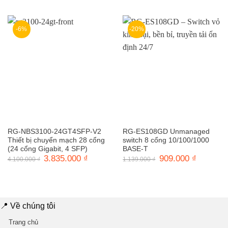
là:
tại
là:
tại
15.200.000 ₫.
là:
2.200.000 ₫.
là:
14.685.000 ₫.
1.920.0
-6%
-20%
RG-NBS3100-24GT4SFP-V2
RG-ES108GD Unmanaged
Thiết bị chuyển mạch 28 cổng
switch 8 cổng 10/100/1000
(24 cổng Gigabit, 4 SFP)
BASE-T
Giá
3.835.000
₫
Giá
Giá
909.000
₫
Giá
4.100.000
₫
1.139.000
₫
gốc
hiện
gốc
hiện
là:
tại
là:
tại
4.100.000 ₫.
là:
1.139.000 ₫.
là:
3.835.000 ₫.
909.000 ₫
📍 Về chúng tôi
Trang chủ