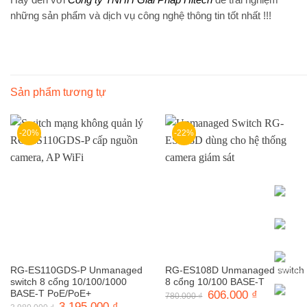
những sản phẩm và dịch vụ công nghệ thông tin tốt nhất !!!
Sản phẩm tương tự
-20%
-22%
RG-ES110GDS-P Unmanaged
RG-ES108D Unmanaged switch
switch 8 cổng 10/100/1000
8 cổng 10/100 BASE-T
BASE-T PoE/PoE+
Giá
606.000
₫
Giá
780.000
₫
gốc
hiện
Giá
3.195.000
₫
Giá