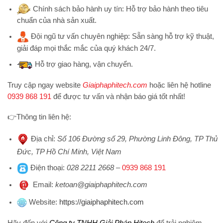
Chính sách bảo hành uy tín:
Hỗ trợ bảo hành theo tiêu
chuẩn của nhà sản xuất.
Đội ngũ tư vấn chuyên nghiệp:
Sẵn sàng hỗ trợ kỹ thuật,
giải đáp mọi thắc mắc của quý khách 24/7.
Hỗ trợ
giao hàng, vận chuyển.
Truy cập ngay website
Giaiphaphitech.com
hoặc liên hệ hotline
0939 868 191
để được tư vấn và nhận báo giá tốt nhất!
👉
Thông tin liên hệ:
Địa chỉ
:
Số 106 Đường số 29, Phường Linh Đông, TP Thủ
Đức, TP Hồ Chí Minh, Việt Nam
Điện thoại
:
028 2211 2668
–
0939 868 191
Emai
l:
ketoan@giaiphaphitech.com
Website
:
https://giaiphaphitech.com
Hãy đến với
Công ty TNHH Giải Pháp Hitech
để trải nghiệm