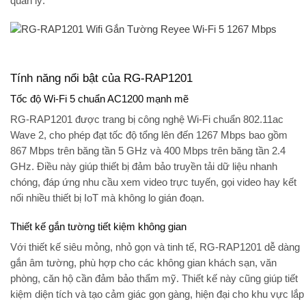
quản lý.
Tính năng nổi bật của RG-RAP1201
Tốc độ Wi-Fi 5 chuẩn AC1200 mạnh mẽ
RG-RAP1201 được trang bị công nghệ Wi-Fi chuẩn 802.11ac
Wave 2, cho phép đạt tốc độ tổng lên đến
1267 Mbps
bao gồm
867 Mbps trên băng tần 5 GHz và 400 Mbps trên băng tần 2.4
GHz. Điều này giúp thiết bị đảm bảo truyền tải dữ liệu nhanh
chóng, đáp ứng nhu cầu xem video trực tuyến, gọi video hay kết
nối nhiều thiết bị IoT mà không lo gián đoạn.
Thiết kế gắn tường tiết kiệm không gian
Với thiết kế siêu mỏng, nhỏ gọn và tinh tế, RG-RAP1201 dễ dàng
gắn âm tường, phù hợp cho các không gian khách sạn, văn
phòng, căn hộ cần đảm bảo thẩm mỹ. Thiết kế này cũng giúp tiết
kiệm diện tích và tạo cảm giác gọn gàng, hiện đại cho khu vực lắp