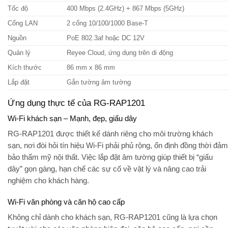
Tốc độ
400 Mbps (2.4GHz) + 867 Mbps (5GHz)
Cổng LAN
2 cổng 10/100/1000 Base-T
Nguồn
PoE 802.3af hoặc DC 12V
Quản lý
Reyee Cloud, ứng dụng trên di động
Kích thước
86 mm x 86 mm
Lắp đặt
Gắn tường âm tường
Ứng dụng thực tế của RG-RAP1201
Wi-Fi khách sạn – Mạnh, đẹp, giấu dây
RG-RAP1201 được thiết kế dành riêng cho môi trường khách
sạn, nơi đòi hỏi tín hiệu Wi-Fi phải phủ rộng, ổn định đồng thời đảm
bảo thẩm mỹ nội thất. Việc lắp đặt âm tường giúp thiết bị “giấu
dây” gọn gàng, hạn chế các sự cố về vật lý và nâng cao trải
nghiệm cho khách hàng.
Wi-Fi văn phòng và căn hộ cao cấp
Không chỉ dành cho khách sạn, RG-RAP1201 cũng là lựa chọn