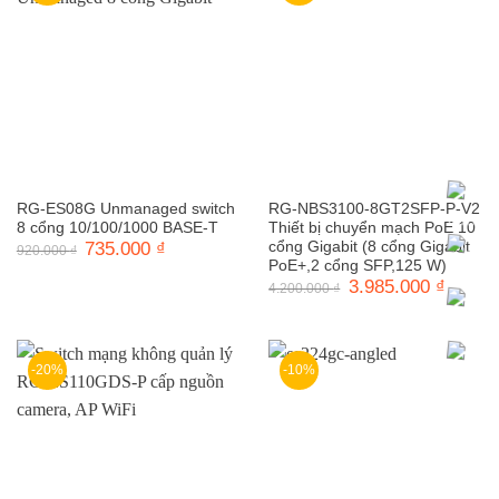
RG-ES08G Unmanaged switch
RG-NBS3100-8GT2SFP-P-V2
8 cổng 10/100/1000 BASE-T
Thiết bị chuyển mạch PoE 10
Giá
735.000
₫
Giá
cổng Gigabit (8 cổng Gigabit
920.000
₫
gốc
hiện
PoE+,2 cổng SFP,125 W)
là:
tại
Giá
3.985.000
₫
Giá
4.200.000
₫
920.000 ₫.
là:
gốc
hiện
735.000 ₫.
là:
tại
4.200.000 ₫.
là:
3.985.0
-20%
-10%