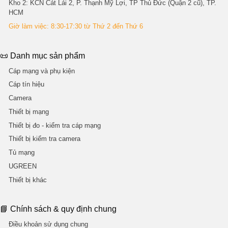
Kho 2
: KCN Cát Lái 2, P. Thạnh Mỹ Lợi, TP Thủ Đức (Quận 2 cũ), TP.
HCM
Giờ làm việc: 8:30-17:30 từ Thứ 2 đến Thứ 6
📜 Danh mục sản phẩm
Cáp mạng và phụ kiện
Cáp tín hiệu
Camera
Thiết bị mạng
Thiết bị đo - kiểm tra cáp mạng
Thiết bị kiểm tra camera
Tủ mạng
UGREEN
Thiết bị khác
📘 Chính sách & quy định chung
Điều khoản sử dụng chung