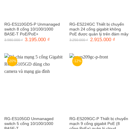
RG-ES110GDS-P Unmanaged
RG-ES224GC Thiết bị chuyển
switch 8 cổng 10/100/1000
mạch 24 cổng gigabit không
BASE-T PoE/PoE+
PoE được quản lý trên đám mây
Giá
3.195.000
₫
Giá
Giá
2.915.000
₫
Giá
3.980.000
₫
3.250.000
₫
gốc
hiện
gốc
hiện
là:
tại
là:
tại
3.980.000 ₫.
là:
3.250.000 ₫.
là:
3.195.000 ₫.
2.915.0
-20%
-12%
RG-ES105GD Unmanaged
RG-ES209GC-P Thiết bị chuyển
switch 5 cổng 10/100/1000
mạch 9 cổng gigabit PoE (8
BASE-T
cổng PoE+) quản lý cloud