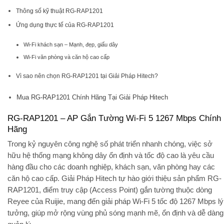
Thông số kỹ thuật RG-RAP1201
Ứng dụng thực tế của RG-RAP1201
Wi-Fi khách sạn – Mạnh, đẹp, giấu dây
Wi-Fi văn phòng và căn hộ cao cấp
Vì sao nên chọn RG-RAP1201 tại Giải Pháp Hitech?
Mua RG-RAP1201 Chính Hãng Tại Giải Pháp Hitech
RG-RAP1201 – AP Gắn Tường Wi-Fi 5 1267 Mbps Chính
Hãng
Trong kỷ nguyên công nghệ số phát triển nhanh chóng, việc sở
hữu hệ thống mạng không dây ổn định và tốc độ cao là yêu cầu
hàng đầu cho các doanh nghiệp, khách sạn, văn phòng hay các
căn hộ cao cấp.
Giải Pháp Hitech
tự hào giới thiệu sản phẩm
RG-
RAP1201
, điểm truy cập (Access Point) gắn tường thuộc dòng
Reyee của Ruijie, mang đến giải pháp Wi-Fi 5 tốc độ 1267 Mbps lý
tưởng, giúp mở rộng vùng phủ sóng mạnh mẽ, ổn định và dễ dàng