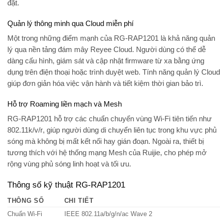
đặt.
Quản lý thông minh qua Cloud miễn phí
Một trong những điểm mạnh của RG-RAP1201 là khả năng quản
lý qua nền tảng đám mây
Reyee Cloud
. Người dùng có thể dễ
dàng cấu hình, giám sát và cập nhật firmware từ xa bằng ứng
dụng trên điện thoại hoặc trình duyệt web. Tính năng quản lý Cloud
giúp đơn giản hóa việc vận hành và tiết kiệm thời gian bảo trì.
Hỗ trợ Roaming liền mạch và Mesh
RG-RAP1201 hỗ trợ các chuẩn chuyển vùng Wi-Fi tiên tiến như
802.11k/v/r
, giúp người dùng di chuyển liên tục trong khu vực phủ
sóng mà không bị mất kết nối hay gián đoạn. Ngoài ra, thiết bị
tương thích với hệ thống mạng Mesh của Ruijie, cho phép mở
rộng vùng phủ sóng linh hoạt và tối ưu.
Thông số kỹ thuật RG-RAP1201
THÔNG SỐ
CHI TIẾT
Chuẩn Wi-Fi
IEEE 802.11a/b/g/n/ac Wave 2