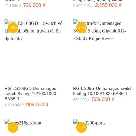
Giá
726.000
₫
Giá
Giá
2.155.000
₫
Giá
910.000
₫
2.460.000
₫
gốc
hiện
gốc
hiện
là:
tại
là:
tại
910.000 ₫.
là:
2.460.000 ₫.
là:
726.000 ₫.
2.155.0
-20%
-22%
RG-ES108GD Unmanaged
RG-ES05G Unmanaged switch
switch 8 cổng 10/100/1000
5 cổng 10/100/1000 BASE-T
BASE-T
Giá
509.000
₫
Giá
650.000
₫
gốc
hiện
Giá
909.000
₫
Giá
1.139.000
₫
là:
tại
gốc
hiện
650.000 ₫.
là:
là:
tại
509.000 ₫.
1.139.000 ₫.
là:
909.000 ₫.
-8%
-5%