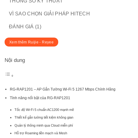
THÔNG SỐ KỸ THUẬT
VÌ SAO CHỌN GIẢI PHÁP HITECH
ĐÁNH GIÁ (1)
Xem thêm Ruijie - Reyee
Nội dung
RG-RAP1201 – AP Gắn Tường Wi-Fi 5 1267 Mbps Chính Hãng
Tính năng nổi bật của RG-RAP1201
Tốc độ Wi-Fi 5 chuẩn AC1200 mạnh mẽ
Thiết kế gắn tường tiết kiệm không gian
Quản lý thông minh qua Cloud miễn phí
Hỗ trợ Roaming liền mạch và Mesh