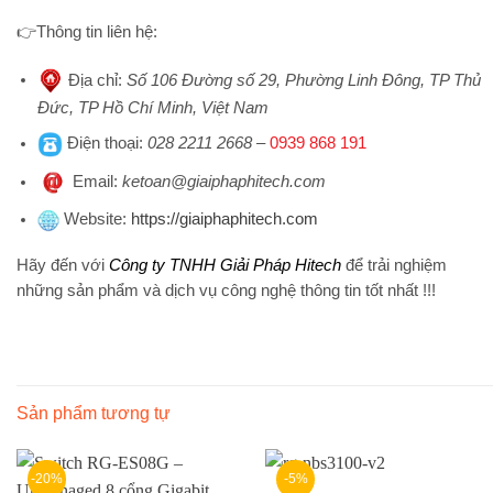
👉
Thông tin liên hệ:
Địa chỉ
:
Số 106 Đường số 29, Phường Linh Đông, TP Thủ
Đức, TP Hồ Chí Minh, Việt Nam
Điện thoại
:
028 2211 2668
–
0939 868 191
Emai
l:
ketoan@giaiphaphitech.com
Website
:
https://giaiphaphitech.com
Hãy đến với
Công ty TNHH Giải Pháp Hitech
để trải nghiệm
những sản phẩm và dịch vụ công nghệ thông tin tốt nhất !!!
Sản phẩm tương tự
-20%
-5%