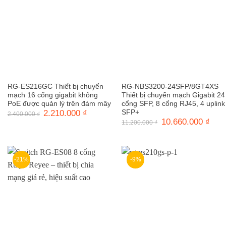
RG-ES216GC Thiết bị chuyển
RG-NBS3200-24SFP/8GT4XS
mạch 16 cổng gigabit không
Thiết bị chuyển mạch Gigabit 24
PoE được quản lý trên đám mây
cổng SFP, 8 cổng RJ45, 4 uplink
Giá
2.210.000
₫
Giá
SFP+
2.400.000
₫
gốc
hiện
Giá
10.660.000
₫
Giá
11.200.000
₫
là:
tại
gốc
hiện
2.400.000 ₫.
là:
là:
tại
2.210.000 ₫.
11.200.000 ₫.
là:
10.6
-21%
-9%