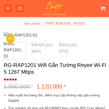
Bỏ
qua
nội
dung
Sản phẩm
/
THIẾT BỊ RUIJIE - REYEE
-25%
RG-RAP1201 Wifi Gắn Tường Reyee Wi-Fi
5 1267 Mbps
5
1
trên 5
1.500.000
Giá
1.120.000
Giá
₫
₫
dựa trên
đánh giá
gốc
hiện
Hiệu suất hai băng tần, điểm truy cập không dây gắn tường
là:
tại
Gigabit
1.500.000 ₫.
là:
Trải nghiệm tốt hơn với MU-MIMO theo chuẩn 802.11ac Wave2