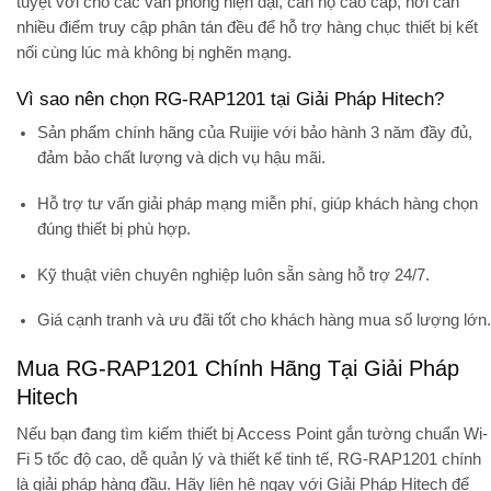
tuyệt vời cho các văn phòng hiện đại, căn hộ cao cấp, nơi cần
nhiều điểm truy cập phân tán đều để hỗ trợ hàng chục thiết bị kết
nối cùng lúc mà không bị nghẽn mạng.
Vì sao nên chọn RG-RAP1201 tại Giải Pháp Hitech?
Sản phẩm chính hãng
của Ruijie với bảo hành 3 năm đầy đủ,
đảm bảo chất lượng và dịch vụ hậu mãi.
Hỗ trợ tư vấn giải pháp mạng miễn phí, giúp khách hàng chọn
đúng thiết bị phù hợp.
Kỹ thuật viên chuyên nghiệp luôn sẵn sàng hỗ trợ 24/7.
Giá cạnh tranh và ưu đãi tốt cho khách hàng mua số lượng lớn.
Mua RG-RAP1201 Chính Hãng Tại Giải Pháp
Hitech
Nếu bạn đang tìm kiếm thiết bị Access Point gắn tường chuẩn Wi-
Fi 5 tốc độ cao, dễ quản lý và thiết kế tinh tế,
RG-RAP1201
chính
là giải pháp hàng đầu. Hãy liên hệ ngay với
Giải Pháp Hitech
để