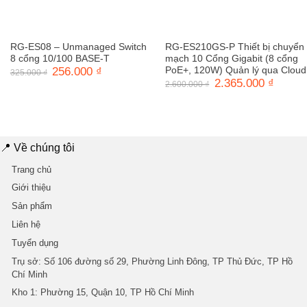
RG-ES08 – Unmanaged Switch
RG-ES210GS-P Thiết bị chuyển
8 cổng 10/100 BASE-T
mạch 10 Cổng Gigabit (8 cổng
Giá
256.000
₫
Giá
PoE+, 120W) Quản lý qua Cloud
325.000
₫
gốc
hiện
Giá
2.365.000
₫
Giá
2.600.000
₫
là:
tại
gốc
hiện
325.000 ₫.
là:
là:
tại
256.000 ₫.
2.600.000 ₫.
là:
2.365.0
📍 Về chúng tôi
Trang chủ
Giới thiệu
Sản phẩm
Liên hệ
Tuyển dụng
Trụ sở
: Số 106 đường số 29, Phường Linh Đông, TP Thủ Đức, TP Hồ
Chí Minh
Kho 1
: Phường 15, Quận 10, TP Hồ Chí Minh