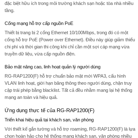
đặc biệt hữu ích trong môi trường khách sạn hoặc tòa nhà nhiều
tầng.
Cổng mạng hỗ trợ cấp nguồn PoE
Thiết bị trang bị
2 cổng Ethernet 10/100Mbps
, trong đó có một
cổng hỗ trợ
PoE (Power over Ethernet)
. Điều này giúp giảm thiểu
chi phí và thời gian thi công khi chỉ cần một sợi cáp mạng vừa
truyền dữ liệu, vừa cấp nguồn điện.
Bảo mật nâng cao, linh hoạt quản lý người dùng
RG-RAP1200(F)
hỗ trợ chuẩn bảo mật mới
WPA3
, cấu hình
VLAN
linh hoạt, giới hạn băng thông theo người dùng, chặn truy
cập trái phép bằng blacklist. Tất cả đều nhằm mang lại hệ thống
mạng an toàn và hiệu quả.
Ứng dụng thực tế của RG-RAP1200(F)
Triển khai hiệu quả tại khách sạn, văn phòng
Với thiết kế gắn tường và hỗ trợ roaming,
RG-RAP1200(F)
là lựa
chọn hoàn hảo cho hệ thống mạng khách sạn, văn phòng nhiều