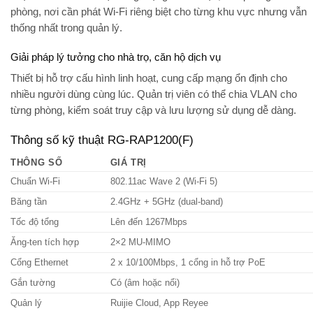
phòng, nơi cần phát Wi-Fi riêng biệt cho từng khu vực nhưng vẫn
thống nhất trong quản lý.
Giải pháp lý tưởng cho nhà trọ, căn hộ dịch vụ
Thiết bị hỗ trợ cấu hình linh hoạt, cung cấp mạng ổn định cho
nhiều người dùng cùng lúc. Quản trị viên có thể chia VLAN cho
từng phòng, kiểm soát truy cập và lưu lượng sử dụng dễ dàng.
Thông số kỹ thuật RG-RAP1200(F)
THÔNG SỐ
GIÁ TRỊ
Chuẩn Wi-Fi
802.11ac Wave 2 (Wi-Fi 5)
Băng tần
2.4GHz + 5GHz (dual-band)
Tốc độ tổng
Lên đến 1267Mbps
Ăng-ten tích hợp
2×2 MU-MIMO
Cổng Ethernet
2 x 10/100Mbps, 1 cổng in hỗ trợ PoE
Gắn tường
Có (âm hoặc nổi)
Quản lý
Ruijie Cloud, App Reyee