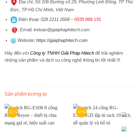
Địa chỉ
:
Số 106 Đường số 29, Phường Linh Đông, TP Thủ
Đức, TP Hồ Chí Minh, Việt Nam
Điện thoại
:
028 2211 2668
–
0939 868 191
Emai
l:
ketoan@giaiphaphitech.com
Website
:
https://giaiphaphitech.com
Hãy đến với
Công ty TNHH Giải Pháp Hitech
để trải nghiệm
những sản phẩm và dịch vụ công nghệ thông tin tốt nhất !!!
Sản phẩm tương tự
-21%
-20%