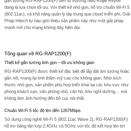
gắn tường
RG-RAP1200(F)
đến từ thương hiệu
Ruijie Reyee
đang là lựa chọn tối ưu. Với thiết kế nhỏ gọn, hỗ trợ chuẩn
Wi-Fi 5
(802.11ac)
, và khả năng quản lý tập trung qua cloud miễn phí,
Giải
Pháp Hitech
tự hào giới thiệu sản phẩm này như một giải pháp
mạnh mẽ cho mạng không dây hiện đại.
Tổng quan về RG-RAP1200(F)
Thiết kế gắn tường tinh gọn – tối ưu không gian
RG-RAP1200(F)
được thiết kế đặc biệt để lắp đặt âm tường hoặc
gắn nổi, mang lại tính thẩm mỹ cao cho không gian. Nhờ kích
thước nhỏ gọn, sản phẩm phù hợp triển khai tại các khu vực như
phòng khách sạn, văn phòng nhỏ, căn hộ, khu nghỉ dưỡng… mà
không làm ảnh hưởng đến bố cục nội thất.
Chuẩn Wi-Fi 5 tốc độ lên đến 1267Mbps
Sử dụng công nghệ Wi-Fi 5 (802.11ac Wave 2),
RG-RAP1200(F)
hỗ trợ băng tần kép 2.4GHz và 5GHz với tốc độ kết hợp lên tới