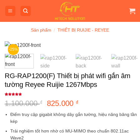
Bỏ
qua
nội
dung
Sản phẩm
/
THIẾT BỊ RUIJIE - REYEE
-25%
RG-RAP1200(F) Thiết bị phát wifi gắn âm
tường Reyee Ruijie 1267Mbps
5
1
trên 5
1.100.000
Giá
825.000
Giá
₫
₫
dựa trên
đánh giá
gốc
hiện
Điểm truy cập gigabit không dây gắn tường, hiệu năng băng tần
là:
tại
kép
1.100.000 ₫.
là:
Trải nghiệm tốt hơn nhờ có MU-MIMO theo chuẩn 802.11ac
825.000 ₫.
Wave2