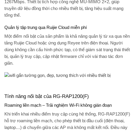
1267Mbps. Thiết bị tích hợp công nghệ
MU-MIMO 2×2
, giúp
truyền dữ liệu đồng thời cho nhiều thiết bị, tăng hiệu suất mạng
tổng thể.
Quản lý tập trung qua Ruijie Cloud miễn phí
Một điểm nổi bật của sản phẩm là khả năng quản lý từ xa qua nền
tảng
Ruijie Cloud
hoặc ứng dụng
Reyee
trên điện thoại. Người
dùng không cần cấu hình phức tạp, có thể giám sát trạng thái thiết
bị, quản lý truy cập, cập nhật firmware chỉ với vài thao tác đơn
giản.
Tính năng nổi bật của RG-RAP1200(F)
Roaming liền mạch – Trải nghiệm Wi-Fi không gián đoạn
Khi triển khai nhiều điểm truy cập cùng hệ thống,
RG-RAP1200(F)
hỗ trợ roaming liền mạch, cho phép thiết bị đầu cuối (điện thoại,
laptop…) di chuyển giữa các AP mà không mất kết nối. Điều này