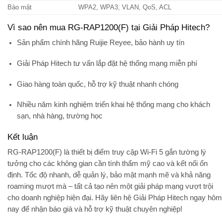
Bảo mật
WPA2, WPA3, VLAN, QoS, ACL
Vì sao nên mua RG-RAP1200(F) tại Giải Pháp Hitech?
Sản phẩm chính hãng Ruijie Reyee
, bảo hành uy tín
Giải Pháp Hitech
tư vấn lắp đặt hệ thống mạng miễn phí
Giao hàng toàn quốc, hỗ trợ kỹ thuật nhanh chóng
Nhiều năm kinh nghiệm triển khai hệ thống mạng cho khách
sạn, nhà hàng, trường học
Kết luận
RG-RAP1200(F)
là thiết bị điểm truy cập Wi-Fi 5 gắn tường lý
tưởng cho các không gian cần tính thẩm mỹ cao và kết nối ổn
định. Tốc độ nhanh, dễ quản lý, bảo mật mạnh mẽ và khả năng
roaming mượt mà – tất cả tạo nên một giải pháp mạng vượt trội
cho doanh nghiệp hiện đại. Hãy liên hệ
Giải Pháp Hitech
ngay hôm
nay để nhận báo giá và hỗ trợ kỹ thuật chuyên nghiệp!