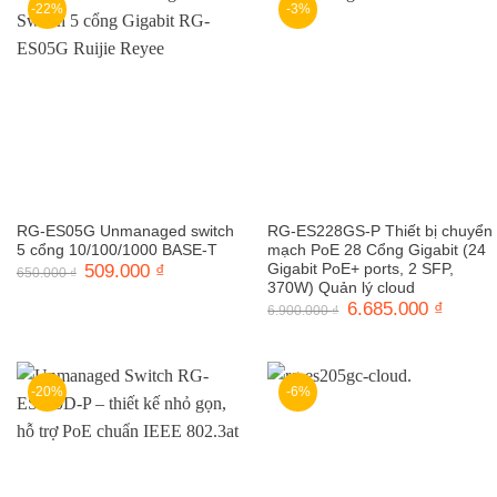
-22%
-3%
RG-ES05G Unmanaged switch
RG-ES228GS-P Thiết bị chuyển
5 cổng 10/100/1000 BASE-T
mạch PoE 28 Cổng Gigabit (24
Giá
509.000
₫
Giá
Gigabit PoE+ ports, 2 SFP,
650.000
₫
gốc
hiện
370W) Quản lý cloud
là:
tại
Giá
6.685.000
₫
Giá
6.900.000
₫
650.000 ₫.
là:
gốc
hiện
509.000 ₫.
là:
tại
6.900.000 ₫.
là:
6.685.0
-20%
-6%