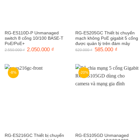
RG-ES110D-P Unmanaged
RG-ES205GC Thiết bị chuyển
switch 8 cổng 10/100 BASE-T
mạch không PoE gigabit 5 cổng
PoE/PoE+
được quản lý trên đám mây
Giá
2.050.000
₫
Giá
Giá
585.000
₫
Giá
2.550.000
₫
620.000
₫
gốc
hiện
gốc
hiện
là:
tại
là:
tại
2.550.000 ₫.
là:
620.000 ₫.
là:
2.050.000 ₫.
585.000 ₫.
-8%
-20%
RG-ES216GC Thiết bị chuyển
RG-ES105GD Unmanaged