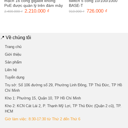
mạch 16 cổng gigabit không
switch 5 cổng 10/100/1000
PoE được quản lý trên đám mây
BASE-T
Giá
2.210.000
₫
Giá
Giá
726.000
₫
Giá
2.400.000
₫
910.000
₫
gốc
hiện
gốc
hiện
là:
tại
là:
tại
2.400.000 ₫.
là:
910.000 ₫.
là:
2.210.000 ₫.
726.000 ₫.
📍 Về chúng tôi
Trang chủ
Giới thiệu
Sản phẩm
Liên hệ
Tuyển dụng
Trụ sở
: Số 106 đường số 29, Phường Linh Đông, TP Thủ Đức, TP Hồ
Chí Minh
Kho 1
: Phường 15, Quận 10, TP Hồ Chí Minh
Kho 2
: KCN Cát Lái 2, P. Thạnh Mỹ Lợi, TP Thủ Đức (Quận 2 cũ), TP.
HCM
Giờ làm việc: 8:30-17:30 từ Thứ 2 đến Thứ 6