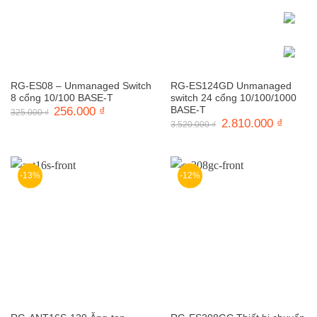
RG-ES08 – Unmanaged Switch
RG-ES124GD Unmanaged
8 cổng 10/100 BASE-T
switch 24 cổng 10/100/1000
Giá
256.000
₫
Giá
BASE-T
325.000
₫
gốc
hiện
Giá
2.810.000
₫
Giá
3.520.000
₫
là:
tại
gốc
hiện
325.000 ₫.
là:
là:
tại
256.000 ₫.
3.520.000 ₫.
là:
2.810.0
-13%
-12%