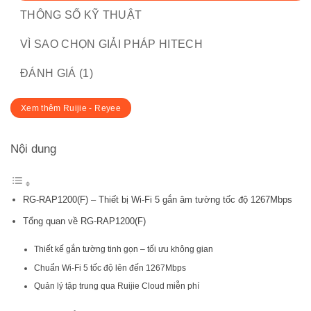
THÔNG SỐ KỸ THUẬT
VÌ SAO CHỌN GIẢI PHÁP HITECH
ĐÁNH GIÁ (1)
Xem thêm Ruijie - Reyee
Nội dung
RG-RAP1200(F) – Thiết bị Wi-Fi 5 gắn âm tường tốc độ 1267Mbps
Tổng quan về RG-RAP1200(F)
Thiết kế gắn tường tinh gọn – tối ưu không gian
Chuẩn Wi-Fi 5 tốc độ lên đến 1267Mbps
Quản lý tập trung qua Ruijie Cloud miễn phí