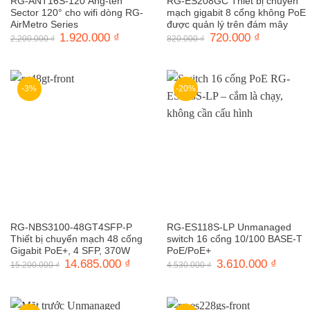
RG-ANT16S-120 Ăng-ten
RG-ES208GC Thiết bị chuyển
Sector 120° cho wifi dòng RG-
mạch gigabit 8 cổng không PoE
AirMetro Series
được quản lý trên đám mây
Giá
1.920.000
₫
Giá
Giá
720.000
₫
Giá
2.200.000
₫
820.000
₫
gốc
hiện
gốc
hiện
là:
tại
là:
tại
2.200.000 ₫.
là:
820.000 ₫.
là:
1.920.000 ₫.
720.000 ₫.
-3%
-20%
RG-NBS3100-48GT4SFP-P
RG-ES118S-LP Unmanaged
Thiết bị chuyển mạch 48 cổng
switch 16 cổng 10/100 BASE-T
Gigabit PoE+, 4 SFP, 370W
PoE/PoE+
Giá
14.685.000
₫
Giá
Giá
3.610.000
₫
Giá
15.200.000
₫
4.530.000
₫
gốc
hiện
gốc
hiện
là:
tại
là:
tại
15.200.000 ₫.
là:
4.530.000 ₫.
là:
14.685.000 ₫.
3.610.0