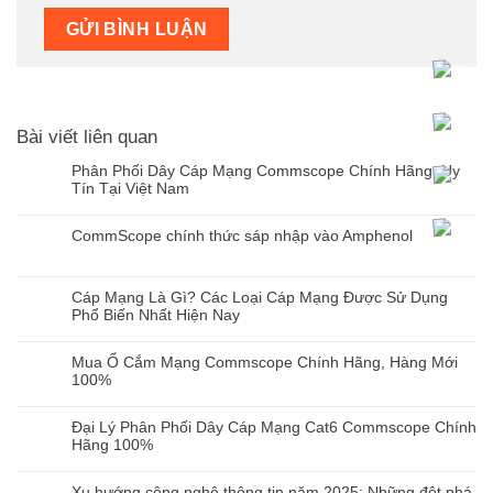
Bài viết liên quan
Phân Phối Dây Cáp Mạng Commscope Chính Hãng, Uy
Tín Tại Việt Nam
Không
có
CommScope chính thức sáp nhập vào Amphenol
bình
Không
luận
có
ở
bình
Cáp Mạng Là Gì? Các Loại Cáp Mạng Được Sử Dụng
Phân
luận
Phổ Biến Nhất Hiện Nay
Phối
ở
Dây
Không
CommScope
Cáp
có
Mua Ổ Cắm Mạng Commscope Chính Hãng, Hàng Mới
chính
Mạng
bình
100%
thức
Commscope
luận
sáp
Không
Chính
ở
nhập
có
Hãng,
Cáp
Đại Lý Phân Phối Dây Cáp Mạng Cat6 Commscope Chính
vào
bình
Uy
Mạng
Hãng 100%
Amphenol
luận
Tín
Là
Không
ở
Tại
Gì?
có
Mua
Xu hướng công nghệ thông tin năm 2025: Những đột phá