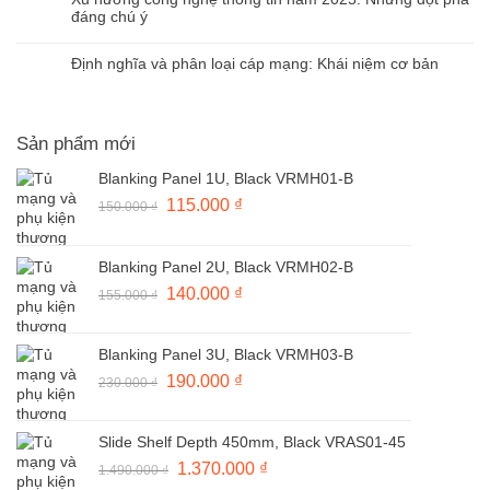
Việt
Các
bình
Ổ
đáng chú ý
Nam
Loại
luận
Cắm
Cáp
Không
ở
Mạng
Mạng
có
Đại
Định nghĩa và phân loại cáp mạng: Khái niệm cơ bản
Commscope
Được
bình
Lý
Chính
Không
Sử
luận
Phân
Hãng,
có
Dụng
ở
Phối
Hàng
bình
Phổ
Xu
Dây
Mới
luận
Sản phẩm mới
Biến
hướng
Cáp
100%
ở
Nhất
công
Mạng
Định
Blanking Panel 1U, Black VRMH01-B
Hiện
nghệ
Cat6
nghĩa
Nay
thông
Commscope
Giá
115.000
₫
Giá
150.000
₫
và
tin
Chính
phân
gốc
hiện
năm
Hãng
loại
2025:
là:
tại
100%
cáp
Blanking Panel 2U, Black VRMH02-B
Những
150.000 ₫.
là:
mạng:
đột
Giá
140.000
₫
Giá
155.000
₫
115.000 ₫.
Khái
phá
niệm
gốc
hiện
đáng
cơ
chú
là:
tại
bản
Blanking Panel 3U, Black VRMH03-B
ý
155.000 ₫.
là:
Giá
190.000
₫
Giá
230.000
₫
140.000 ₫.
gốc
hiện
là:
tại
Slide Shelf Depth 450mm, Black VRAS01-45
230.000 ₫.
là:
Giá
1.370.000
₫
Giá
1.490.000
₫
190.000 ₫.