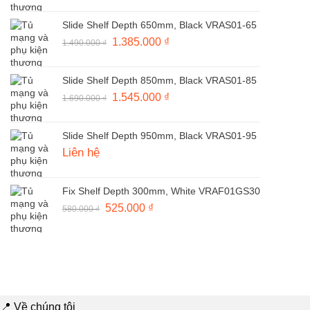
gốc
hiện
là:
tại
Slide Shelf Depth 650mm, Black VRAS01-65
1.490.000 ₫.
là:
Giá
1.385.000
₫
Giá
1.490.000
₫
1.370.000 ₫.
gốc
hiện
là:
tại
Slide Shelf Depth 850mm, Black VRAS01-85
1.490.000 ₫.
là:
Giá
1.545.000
₫
Giá
1.690.000
₫
1.385.000 ₫.
gốc
hiện
là:
tại
Slide Shelf Depth 950mm, Black VRAS01-95
1.690.000 ₫.
là:
Liên hệ
1.545.000 ₫.
Fix Shelf Depth 300mm, White VRAF01GS30
Giá
525.000
₫
Giá
580.000
₫
gốc
hiện
là:
tại
580.000 ₫.
là:
525.000 ₫.
📍 Về chúng tôi