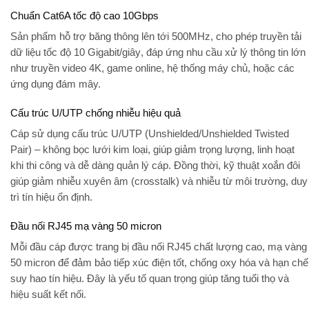
Chuẩn Cat6A tốc độ cao 10Gbps
Sản phẩm hỗ trợ băng thông lên tới
500MHz
, cho phép truyền tải
dữ liệu tốc độ
10 Gigabit/giây
, đáp ứng nhu cầu xử lý thông tin lớn
như truyền video 4K, game online, hệ thống máy chủ, hoặc các
ứng dụng đám mây.
Cấu trúc U/UTP chống nhiễu hiệu quả
Cáp sử dụng cấu trúc
U/UTP (Unshielded/Unshielded Twisted
Pair)
– không bọc lưới kim loại, giúp giảm trọng lượng, linh hoạt
khi thi công và dễ dàng quản lý cáp. Đồng thời, kỹ thuật xoắn đôi
giúp giảm nhiễu xuyên âm (crosstalk) và nhiễu từ môi trường, duy
trì tín hiệu ổn định.
Đầu nối RJ45 mạ vàng 50 micron
Mỗi đầu cáp được trang bị
đầu nối RJ45
chất lượng cao, mạ vàng
50 micron để đảm bảo tiếp xúc điện tốt, chống oxy hóa và hạn chế
suy hao tín hiệu. Đây là yếu tố quan trọng giúp tăng tuổi thọ và
hiệu suất kết nối.