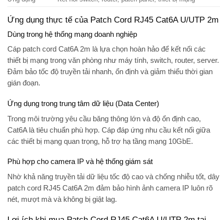
Ứng dụng thực tế của Patch Cord RJ45 Cat6A U/UTP 2m
Dùng trong hệ thống mạng doanh nghiệp
Cáp patch cord Cat6A 2m là lựa chọn hoàn hảo để kết nối các
thiết bị mạng trong văn phòng như máy tính, switch, router, server.
Đảm bảo tốc độ truyền tải nhanh, ổn định và giảm thiểu thời gian
gián đoạn.
Ứng dụng trong trung tâm dữ liệu (Data Center)
Trong môi trường yêu cầu băng thông lớn và độ ổn định cao,
Cat6A là tiêu chuẩn phù hợp. Cáp đáp ứng nhu cầu kết nối giữa
các thiết bị mạng quan trọng, hỗ trợ hạ tầng mạng 10GbE.
Phù hợp cho camera IP và hệ thống giám sát
Nhờ khả năng truyền tải dữ liệu tốc độ cao và chống nhiễu tốt, dây
patch cord RJ45 Cat6A 2m đảm bảo hình ảnh camera IP luôn rõ
nét, mượt mà và không bị giật lag.
Lợi ích khi mua Patch Cord RJ45 Cat6A U/UTP 2m tại