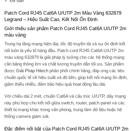
Kết luận
Patch Cord RJ45 Cat6A U/UTP 2m Màu Vàng 632879
Legrand – Hiệu Suất Cao, Kết Nối Ổn Định
Giới thiệu sản phẩm Patch Cord RJ45 Cat6A U/UTP 2m
màu vàng
Trong hạ tầng mạng hiện đại, tốc độ truyền tải và sự ổn định kết
nối luôn là yếu tố hàng đầu.
Patch cord RJ45 Cat6A U/UTP 2m
màu vàng 632879
là giải pháp lý tưởng cho các hệ thống mạng
cần băng thông lớn và chất lượng truyền dẫn tối ưu. Sản phẩm
được
Giải Pháp Hitech
phân phối chính hãng, đáp ứng các tiêu
chuẩn quốc tế về hiệu suất và độ bền, giúp kết nối mạng ổn định,
giảm thiểu nhiễu, đảm bảo hiệu quả hoạt động lâu dài.
Với chiều dài 2 mét, chuẩn Cat6A và cấu trúc U/UTP, dây mạng
này phù hợp cho kết nối giữa switch, router, patch panel và các
thiết bị mạng khác trong văn phòng, trung tâm dữ liệu hoặc hệ
thống camera giám sát.
Đặc điểm nổi bật của Patch Cord RJ45 Cat6A U/UTP 2m