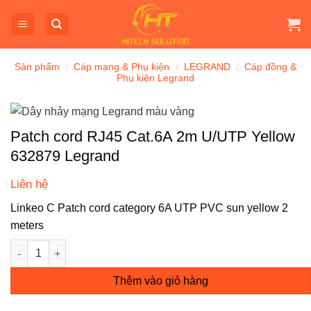
Bỏ
qua
nội
dung
Sản phẩm
/
Cáp mạng & Phụ kiện
/
LEGRAND
/
Cáp đồng &
Phụ kiện Legrand
Patch cord RJ45 Cat.6A 2m U/UTP Yellow
632879 Legrand
Liên hệ
Linkeo C Patch cord category 6A UTP PVC sun yellow 2
meters
Patch cord RJ45 Cat.6A 2m U/UTP Yellow 632879 Legrand số l
Thêm vào giỏ hàng