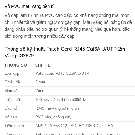
Vỏ PVC màu vàng bền bỉ
Vỏ cáp làm từ
nhựa PVC cao cấp
, có khả năng chống mài mòn,
chịu nhiệt tốt và giảm nguy cơ gãy gập. Màu vàng nổi bật giúp dễ
dàng phân biệt, hỗ trợ quản lý hệ thống mạng hiệu quả hơn, đặc
biệt trong môi trường nhiều dây cáp.
Thông số kỹ thuật Patch Cord RJ45 Cat6A U/UTP 2m
Vàng 632879
THÔNG SỐ
CHI TIẾT
Loại cáp
Patch cord RJ45 Cat6A U/UTP
Chiều dài
2 mét
Màu sắc
Vàng
Hiệu suất
10Gbps, băng thông 500MHz
Đầu nối
RJ45 mạ vàng 50 micron
Vỏ cáp
PVC bền, chống gãy
Tiêu chuẩn
ANSI/TIA-568-C.2, ISO/IEC 11801 Class EA
Ứng dụng
Kết nối switch, router, patch panel, thiết bị mạng