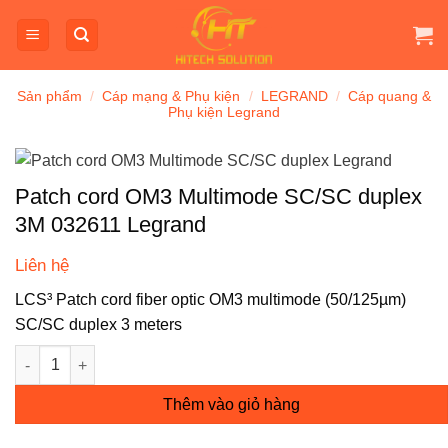
Bỏ
qua
nội
dung
Sản phẩm
/
Cáp mạng & Phụ kiện
/
LEGRAND
/
Cáp quang &
Phụ kiện Legrand
Patch cord OM3 Multimode SC/SC duplex
3M 032611 Legrand
Liên hệ
LCS³ Patch cord fiber optic OM3 multimode (50/125µm)
SC/SC duplex 3 meters
Patch cord OM3 Multimode SC/SC duplex 3M 032611 Legrand s
Thêm vào giỏ hàng