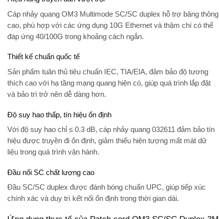
Cáp nhảy quang
OM3 Multimode SC/SC duplex
hỗ trợ băng thông
cao, phù hợp với các ứng dụng
10G Ethernet
và thậm chí có thể
đáp ứng
40/100G trong khoảng cách ngắn
.
Thiết kế chuẩn quốc tế
Sản phẩm tuân thủ tiêu chuẩn
IEC, TIA/EIA
, đảm bảo độ tương
thích cao với hạ tầng mạng quang hiện có, giúp quá trình lắp đặt
và bảo trì trở nên dễ dàng hơn.
Độ suy hao thấp, tín hiệu ổn định
Với
độ suy hao chỉ ≤ 0.3 dB
, cáp nhảy quang 032611 đảm bảo tín
hiệu được truyền đi ổn định, giảm thiểu hiện tượng mất mát dữ
liệu trong quá trình vận hành.
Đầu nối SC chất lượng cao
Đầu SC/SC duplex được đánh bóng chuẩn UPC, giúp tiếp xúc
chính xác và duy trì kết nối ổn định trong thời gian dài.
Ứng dụng thực tế của Patch cord OM3 SC/SC Duplex 3M