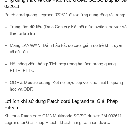
032611
Patch cord quang
Legrand 032611
được ứng dụng rộng rãi trong:
Trung tâm dữ liệu (Data Center):
Kết nối giữa switch, server và
thiết bị lưu trữ.
Mạng LAN/WAN:
Đảm bảo tốc độ cao, giảm độ trễ khi truyền
tải dữ liệu.
Hệ thống viễn thông:
Tích hợp trong hạ tầng mạng quang
FTTH, FTTx.
ODF & Module quang:
Kết nối trực tiếp với các thiết bị quang
học và ODF.
Lợi ích khi sử dụng Patch cord Legrand tại Giải Pháp
Hitech
Khi mua
Patch cord OM3 Multimode SC/SC duplex 3M 032611
Legrand
tại
Giải Pháp Hitech
, khách hàng sẽ nhận được: