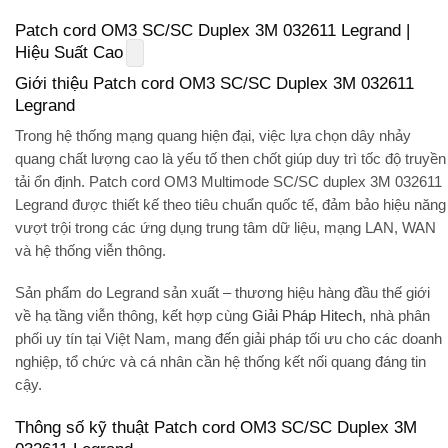
Patch cord OM3 SC/SC Duplex 3M 032611 Legrand |
Hiệu Suất Cao
Giới thiệu Patch cord OM3 SC/SC Duplex 3M 032611
Legrand
Trong hệ thống mạng quang hiện đại, việc lựa chọn dây nhảy
quang chất lượng cao là yếu tố then chốt giúp duy trì tốc độ truyền
tải ổn định.
Patch cord OM3 Multimode SC/SC duplex 3M 032611
Legrand
được thiết kế theo tiêu chuẩn quốc tế, đảm bảo hiệu năng
vượt trội trong các ứng dụng trung tâm dữ liệu, mạng LAN, WAN
và hệ thống viễn thông.
Sản phẩm do
Legrand
sản xuất – thương hiệu hàng đầu thế giới
về hạ tầng viễn thông, kết hợp cùng
Giải Pháp Hitech
,
nhà phân
phối uy tín tại Việt Nam, mang đến giải pháp tối ưu cho các doanh
nghiệp, tổ chức và cá nhân cần hệ thống kết nối quang đáng tin
cậy.
Thông số kỹ thuật Patch cord OM3 SC/SC Duplex 3M