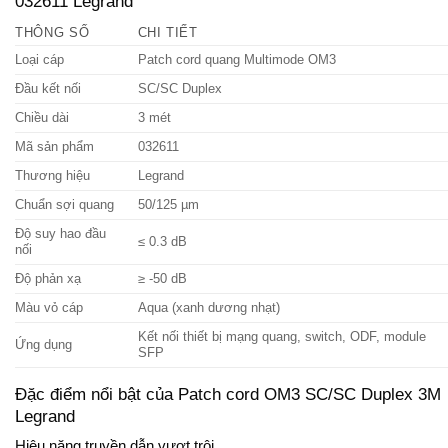
032611 Legrand
THÔNG SỐ
CHI TIẾT
Loại cáp
Patch cord quang Multimode OM3
Đầu kết nối
SC/SC Duplex
Chiều dài
3 mét
Mã sản phẩm
032611
Thương hiệu
Legrand
Chuẩn sợi quang
50/125 µm
Độ suy hao đầu
≤ 0.3 dB
nối
Độ phản xạ
≥ -50 dB
Màu vỏ cáp
Aqua (xanh dương nhạt)
Kết nối thiết bị mạng quang, switch, ODF, module
Ứng dụng
SFP
Đặc điểm nổi bật của Patch cord OM3 SC/SC Duplex 3M
Legrand
Hiệu năng truyền dẫn vượt trội