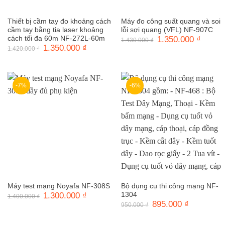
Thiết bị cầm tay đo khoảng cách
Máy đo công suất quang và soi
cầm tay bằng tia laser khoảng
lỗi sợi quang (VFL) NF-907C
cách tối đa 60m NF-272L-60m
Giá
1.350.000
₫
Giá
1.430.000
₫
gốc
hiện
Giá
1.350.000
₫
Giá
1.420.000
₫
là:
tại
gốc
hiện
1.430.000 ₫.
là:
là:
tại
1.350.0
1.420.000 ₫.
là:
1.350.000 ₫.
-7%
-6%
Bộ dụng cụ thi công mạng NF-
Máy test mạng Noyafa NF-308S
1304
Giá
1.300.000
₫
Giá
1.400.000
₫
gốc
hiện
Giá
895.000
₫
Giá
950.000
₫
là:
tại
gốc
hiện
1.400.000 ₫.
là:
là:
tại
1.300.000 ₫.
950.000 ₫.
là: