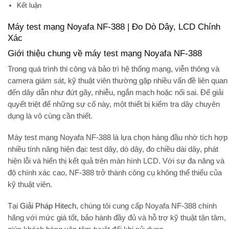
Kết luận
Máy test mạng Noyafa NF-388 | Đo Dò Dây, LCD Chính
Xác
Giới thiệu chung về máy test mạng Noyafa NF-388
Trong quá trình thi công và bảo trì hệ thống mạng, viễn thông và
camera giám sát, kỹ thuật viên thường gặp nhiều vấn đề liên quan
đến dây dẫn như đứt gãy, nhiễu, ngắn mạch hoặc nối sai. Để giải
quyết triệt để những sự cố này, một thiết bị kiểm tra dây chuyên
dụng là vô cùng cần thiết.
Máy test mạng Noyafa NF-388
là lựa chọn hàng đầu nhờ tích hợp
nhiều tính năng hiện đại: test dây, dò dây, đo chiều dài dây, phát
hiện lỗi và hiển thị kết quả trên màn hình LCD. Với sự đa năng và
độ chính xác cao, NF-388 trở thành công cụ không thể thiếu của
kỹ thuật viên.
Tại
Giải Pháp Hitech
, chúng tôi cung cấp
Noyafa NF-388 chính
hãng
với mức giá tốt, bảo hành đầy đủ và hỗ trợ kỹ thuật tận tâm,