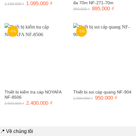
Giá
1.095.000
₫
Giá
đa 70m NF-271-70m
1.180.000
₫
gốc
hiện
Giá
895.000
₫
Giá
950.000
₫
là:
tại
gốc
hiện
1.180.000 ₫.
là:
là:
tại
1.095.000 ₫.
950.000 ₫.
là:
895.000 ₫.
-4%
-5%
Thiết bị kiểm tra cáp NOYAFA
Thiết bị soi cáp quang NF-904
NF-8506
Giá
950.000
₫
Giá
1.000.000
₫
gốc
hiện
Giá
2.400.000
₫
Giá
2.500.000
₫
là:
tại
gốc
hiện
1.000.000 ₫.
là:
là:
tại
950.000 ₫
2.500.000 ₫.
là:
2.400.000 ₫.
📍 Về chúng tôi