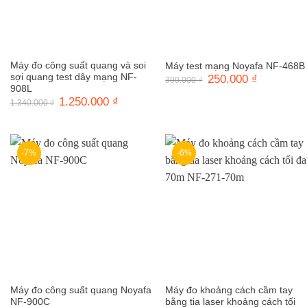
Máy đo công suất quang và soi
Máy test mạng Noyafa NF-468B
sợi quang test dây mạng NF-
Giá
250.000
₫
Giá
300.000
₫
gốc
hiện
908L
là:
tại
Giá
1.250.000
₫
Giá
1.340.000
₫
300.000 ₫.
là:
gốc
hiện
250.000 ₫.
là:
tại
1.340.000 ₫.
là:
1.250.000 ₫.
-7%
-6%
Máy đo công suất quang Noyafa
Máy đo khoảng cách cầm tay
NF-900C
bằng tia laser khoảng cách tối