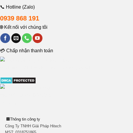
📞 Hotline (Zalo)
0939 868 191
🌐 Kết nối với chúng tôi
💳 Chấp nhận thanh toán
🏢
Thông tin công ty
Công Ty TNHH Giải Pháp Hitech
MST:
0318751865