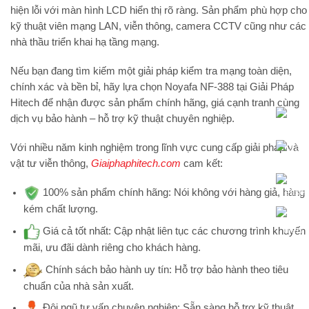
hiện lỗi với màn hình LCD hiển thị rõ ràng
. Sản phẩm phù hợp cho
kỹ thuật viên mạng LAN, viễn thông, camera CCTV cũng như các
nhà thầu triển khai hạ tầng mạng.
Nếu bạn đang tìm kiếm một giải pháp kiểm tra mạng toàn diện,
chính xác và bền bỉ, hãy lựa chọn
Noyafa NF-388 tại Giải Pháp
Hitech
để nhận được sản phẩm chính hãng, giá cạnh tranh cùng
dịch vụ bảo hành – hỗ trợ kỹ thuật chuyên nghiệp.
Với nhiều năm kinh nghiệm trong lĩnh vực cung cấp giải pháp và
vật tư viễn thông,
Giaiphaphitech.com
cam kết:
100% sản phẩm chính hãng:
Nói không với hàng giả, hàng
kém chất lượng.
Giá cả tốt nhất:
Cập nhật liên tục các chương trình khuyến
mãi, ưu đãi dành riêng cho khách hàng.
Chính sách bảo hành uy tín:
Hỗ trợ bảo hành theo tiêu
chuẩn của nhà sản xuất.
Đội ngũ tư vấn chuyên nghiệp:
Sẵn sàng hỗ trợ kỹ thuật,