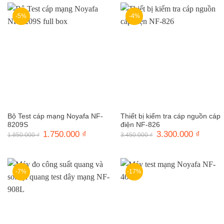
895.000 ₫.
-5%
-4%
Bộ Test cáp mạng Noyafa NF-
Thiết bị kiểm tra cáp nguồn cáp
8209S
điện NF-826
Giá
1.750.000
₫
Giá
Giá
3.300.000
₫
Giá
1.850.000
₫
3.450.000
₫
gốc
hiện
gốc
hiện
là:
tại
là:
tại
1.850.000 ₫.
là:
3.450.000 ₫.
là:
1.750.000 ₫.
3.300.0
-7%
-17%