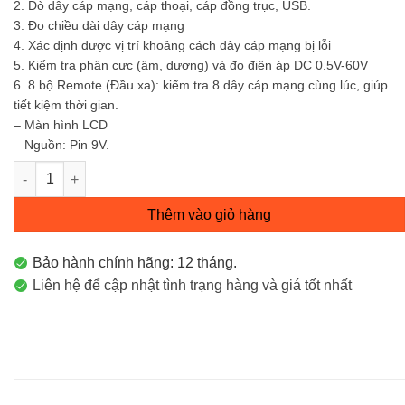
2. Dò dây cáp mạng, cáp thoại, cáp đồng trục, USB.
3. Đo chiều dài dây cáp mạng
4. Xác định được vị trí khoảng cách dây cáp mạng bị lỗi
5. Kiểm tra phân cực (âm, dương) và đo điện áp DC 0.5V-60V
6. 8 bộ Remote (Đầu xa): kiểm tra 8 dây cáp mạng cùng lúc, giúp
tiết kiệm thời gian.
– Màn hình LCD
– Nguồn: Pin 9V.
Máy test mạng Noyafa NF-388 số lượng
Thêm vào giỏ hàng
Bảo hành chính hãng: 12 tháng.
Liên hệ để cập nhật tình trạng hàng và giá tốt nhất