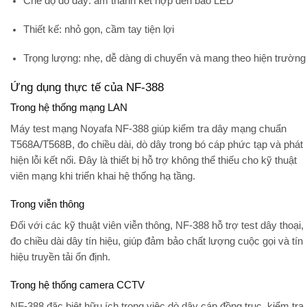
Chế độ dò dây:
âm thanh kết hợp đèn báo LED
Thiết kế:
nhỏ gọn, cầm tay tiện lợi
Trọng lượng:
nhẹ, dễ dàng di chuyển và mang theo hiện trường
Ứng dụng thực tế của NF-388
Trong hệ thống mạng LAN
Máy test mạng Noyafa NF-388 giúp kiểm tra dây mạng chuẩn
T568A/T568B, đo chiều dài, dò dây trong bó cáp phức tạp và phát
hiện lỗi kết nối. Đây là thiết bị hỗ trợ không thể thiếu cho kỹ thuật
viên mạng khi triển khai hệ thống hạ tầng.
Trong viễn thông
Đối với các kỹ thuật viên viễn thông, NF-388 hỗ trợ test dây thoại,
đo chiều dài dây tín hiệu, giúp đảm bảo chất lượng cuộc gọi và tín
hiệu truyền tải ổn định.
Trong hệ thống camera CCTV
NF-388 đặc biệt hữu ích trong việc dò dây cáp đồng trục, kiểm tra