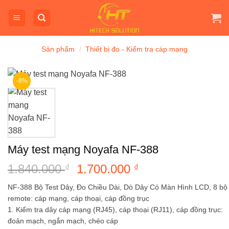
Bỏ
qua
nội
dung
Sản phẩm
/
Thiết bị đo - Kiểm tra cáp mạng
-8%
Máy test mạng Noyafa NF-388
1.840.000
Giá
1.700.000
Giá
₫
₫
gốc
hiện
NF-388 Bộ Test Dây, Đo Chiều Dài, Dò Dây Có Màn Hình LCD, 8 bộ
là:
tại
remote: cáp mạng, cáp thoại, cáp đồng trục
1.840.000 ₫.
là:
1. Kiểm tra dây cáp mạng (RJ45), cáp thoại (RJ11), cáp đồng trục:
1.700.000 ₫.
đoản mạch, ngắn mạch, chéo cáp