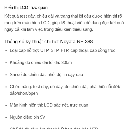
Hiển thị LCD trực quan
Kết quả test dây, chiều dài và trạng thái lỗi đều được hiển thị rõ
ràng trên
màn hình LCD
, giúp kỹ thuật viên dễ dàng đọc kết quả
ngay cả khi làm việc trong điều kiện thiếu sáng.
Thông số kỹ thuật chi tiết Noyafa NF-388
Loại cáp hỗ trợ:
UTP, STP, FTP, cáp thoại, cáp đồng trục
Khoảng đo chiều dài tối đa:
300m
Sai số đo chiều dài:
nhỏ, độ tin cậy cao
Chức năng:
test dây, dò dây, đo chiều dài, phát hiện lỗi đứt/
đảo/short/open
Màn hình hiển thị:
LCD sắc nét, trực quan
Nguồn điện:
pin 9V