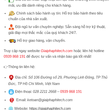
mãi, ưu đãi dành riêng cho khách hàng.
Chính sách bảo hành uy tín:
Hỗ trợ bảo hành theo tiêu
chuẩn của nhà sản xuất.
Đội ngũ tư vấn chuyên nghiệp:
Sẵn sàng hỗ trợ kỹ thuật,
giải đáp mọi thắc mắc của quý khách 24/7.
Hỗ trợ
giao hàng, vận chuyển.
Truy cập ngay website
Giaiphaphitech.com
hoặc liên hệ hotline
0939 868 191
để được tư vấn và nhận báo giá tốt nhất!
👉
Thông tin liên hệ:
Địa chỉ
:
Số 106 Đường số 29, Phường Linh Đông, TP Thủ
Đức, TP Hồ Chí Minh, Việt Nam
Điện thoại
:
028 2211 2668
–
0939 868 191
Emai
l:
ketoan@giaiphaphitech.com
Website
:
https://giaiphaphitech.com