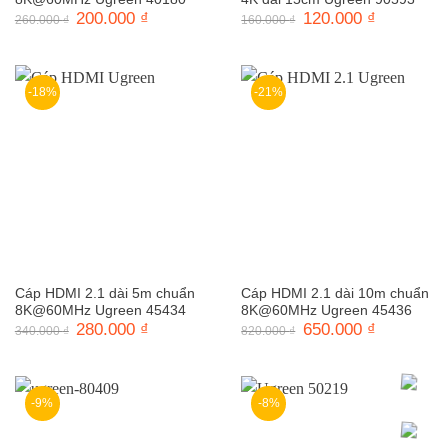
Giá
200.000
₫
Giá
Giá
120.000
₫
Giá
260.000
₫
160.000
₫
gốc
hiện
gốc
hiện
là:
tại
là:
tại
260.000 ₫.
là:
160.000 ₫.
là:
200.000 ₫.
120.000 ₫.
-18%
-21%
Cáp HDMI 2.1 dài 5m chuẩn
Cáp HDMI 2.1 dài 10m chuẩn
8K@60MHz Ugreen 45434
8K@60MHz Ugreen 45436
Giá
280.000
₫
Giá
Giá
650.000
₫
Giá
340.000
₫
820.000
₫
gốc
hiện
gốc
hiện
là:
tại
là:
tại
340.000 ₫.
là:
820.000 ₫.
là:
280.000 ₫.
650.000 ₫.
-9%
-8%