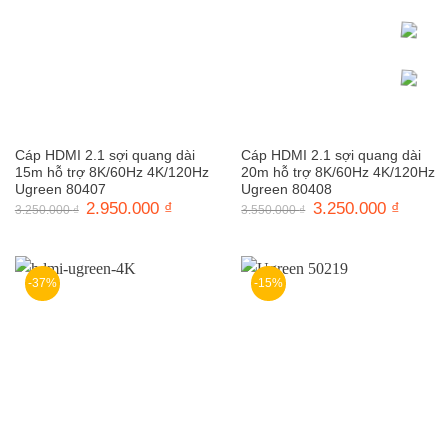
Cáp HDMI 2.1 sợi quang dài
Cáp HDMI 2.1 sợi quang dài
15m hỗ trợ 8K/60Hz 4K/120Hz
20m hỗ trợ 8K/60Hz 4K/120Hz
Ugreen 80407
Ugreen 80408
Giá
2.950.000
₫
Giá
Giá
3.250.000
₫
Giá
3.250.000
₫
3.550.000
₫
gốc
hiện
gốc
hiện
là:
tại
là:
tại
3.250.000 ₫.
là:
3.550.000 ₫.
là:
2.950.000 ₫.
3.250.0
-37%
-15%