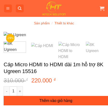
Bỏ
qua
nội
dung
Sản phẩm
/
Thiết bị khác
-29%
Cáp Micro HDMI to HDMI dài 1m hỗ trợ 8K
Ugreen 15516
310.000
Giá
220.000
Giá
₫
₫
gốc
hiện
Cáp Micro HDMI to HDMI dài 1m hỗ trợ 8K Ugreen 15516 số lư
là:
tại
310.000 ₫.
là:
Thêm vào giỏ hàng
220.000 ₫.