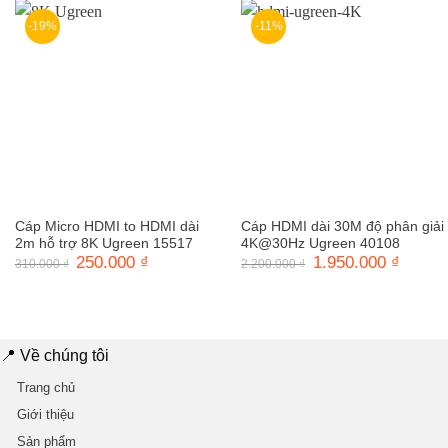
550.000 ₫.
150.000 ₫.
-19%
-11%
Cáp Micro HDMI to HDMI dài
Cáp HDMI dài 30M độ phân giải
2m hỗ trợ 8K Ugreen 15517
4K@30Hz Ugreen 40108
Giá
250.000
₫
Giá
Giá
1.950.000
₫
Giá
310.000
₫
2.200.000
₫
gốc
hiện
gốc
hiện
là:
tại
là:
tại
310.000 ₫.
là:
2.200.000 ₫.
là:
250.000 ₫.
1.950.0
📍 Về chúng tôi
Trang chủ
Giới thiệu
Sản phẩm