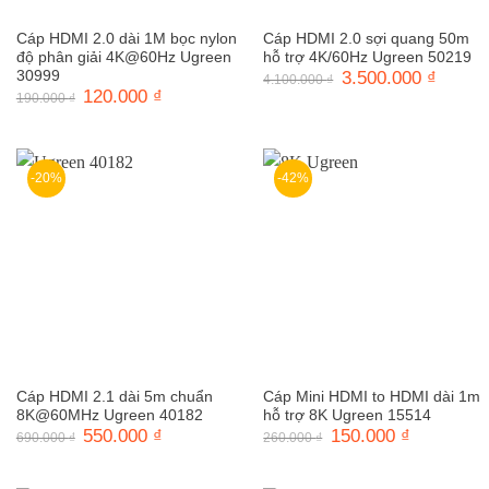
Cáp HDMI 2.0 dài 1M bọc nylon
Cáp HDMI 2.0 sợi quang 50m
độ phân giải 4K@60Hz Ugreen
hỗ trợ 4K/60Hz Ugreen 50219
30999
Giá
3.500.000
₫
Giá
4.100.000
₫
gốc
hiện
Giá
120.000
₫
Giá
190.000
₫
là:
tại
gốc
hiện
4.100.000 ₫.
là:
là:
tại
3.500.0
190.000 ₫.
là:
120.000 ₫.
-20%
-42%
Cáp HDMI 2.1 dài 5m chuẩn
Cáp Mini HDMI to HDMI dài 1m
8K@60MHz Ugreen 40182
hỗ trợ 8K Ugreen 15514
Giá
550.000
₫
Giá
Giá
150.000
₫
Giá
690.000
₫
260.000
₫
gốc
hiện
gốc
hiện
là:
tại
là:
tại
690.000 ₫.
là:
260.000 ₫.
là: