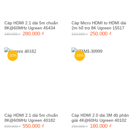
Cáp HDMI 2.1 dài 5m chuẩn
Cáp Micro HDMI to HDMI dài
8K@60MHz Ugreen 45434
2m hỗ trợ 8K Ugreen 15517
Giá
280.000
₫
Giá
Giá
250.000
₫
Giá
340.000
₫
310.000
₫
gốc
hiện
gốc
hiện
là:
tại
là:
tại
340.000 ₫.
là:
310.000 ₫.
là:
280.000 ₫.
250.000 ₫.
-20%
-28%
Cáp HDMI 2.1 dài 5m chuẩn
Cáp HDMI 2.0 dài 3M độ phân
8K@60MHz Ugreen 40182
giải 4K@60Hz Ugreen 40102
Giá
550.000
₫
Giá
Giá
180.000
₫
Giá
690.000
₫
250.000
₫
gốc
hiện
gốc
hiện