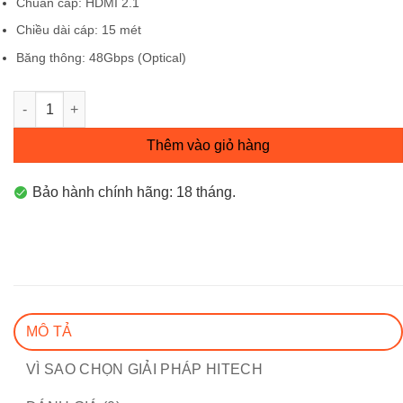
Chuẩn cáp: HDMI 2.1
Chiều dài cáp: 15 mét
Băng thông: 48Gbps (Optical)
Cáp HDMI 2.1 sợi quang dài 15m hỗ trợ 8K/60Hz 4K/120Hz Ugr
Thêm vào giỏ hàng
Bảo hành chính hãng: 18 tháng.
MÔ TẢ
VÌ SAO CHỌN GIẢI PHÁP HITECH