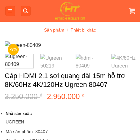
Bỏ
qua
nội
dung
Sản phẩm
/
Thiết bị khác
-9%
Cáp HDMI 2.1 sợi quang dài 15m hỗ trợ
8K/60Hz 4K/120Hz Ugreen 80407
3.250.000
Giá
2.950.000
Giá
₫
₫
gốc
hiện
là:
tại
Nhà sản xuất:
3.250.000 ₫.
là:
UGREEN
2.950.000 ₫.
Mã sản phẩm: 80407