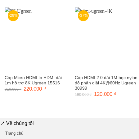
là:
tại
là:
tại
690.000 ₫.
là:
250.000 ₫.
là:
550.000 ₫.
180.000 ₫.
-29%
-37%
Cáp Micro HDMI to HDMI dài
Cáp HDMI 2.0 dài 1M bọc nylon
1m hỗ trợ 8K Ugreen 15516
độ phân giải 4K@60Hz Ugreen
Giá
220.000
₫
Giá
30999
310.000
₫
gốc
hiện
Giá
120.000
₫
Giá
190.000
₫
là:
tại
gốc
hiện
310.000 ₫.
là:
là:
tại
220.000 ₫.
190.000 ₫.
là:
120.000 ₫.
📍 Về chúng tôi
Trang chủ