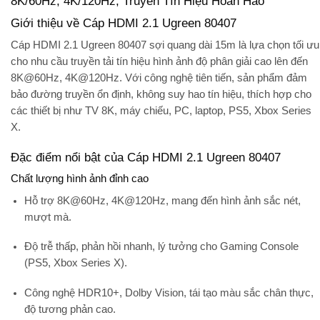
8K/60Hz, 4K/120Hz, Truyền Tín Hiệu Hoàn Hảo
Giới thiệu về Cáp HDMI 2.1 Ugreen 80407
Cáp HDMI 2.1 Ugreen 80407 sợi quang dài 15m là lựa chọn tối ưu
cho nhu cầu truyền tải tín hiệu hình ảnh độ phân giải cao lên đến
8K@60Hz, 4K@120Hz
. Với công nghệ tiên tiến, sản phẩm đảm
bảo đường truyền
ổn định, không suy hao tín hiệu
, thích hợp cho
các thiết bị như
TV 8K, máy chiếu, PC, laptop, PS5, Xbox Series
X
.
Đặc điểm nổi bật của Cáp HDMI 2.1 Ugreen 80407
Chất lượng hình ảnh đỉnh cao
Hỗ trợ
8K@60Hz, 4K@120Hz
, mang đến hình ảnh sắc nét,
mượt mà.
Độ trễ thấp, phản hồi nhanh, lý tưởng cho
Gaming Console
(PS5, Xbox Series X)
.
Công nghệ
HDR10+, Dolby Vision
, tái tạo màu sắc chân thực,
độ tương phản cao.