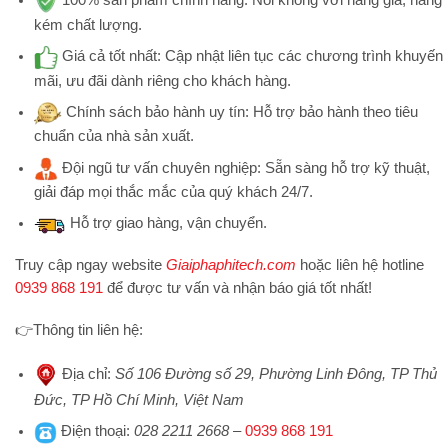
100% sản phẩm chính hãng:
Nói không với hàng giả, hàng
kém chất lượng.
Giá cả tốt nhất:
Cập nhật liên tục các chương trình khuyến
mãi, ưu đãi dành riêng cho khách hàng.
Chính sách bảo hành uy tín:
Hỗ trợ bảo hành theo tiêu
chuẩn của nhà sản xuất.
Đội ngũ tư vấn chuyên nghiệp:
Sẵn sàng hỗ trợ kỹ thuật,
giải đáp mọi thắc mắc của quý khách 24/7.
Hỗ trợ
giao hàng, vận chuyển.
Truy cập ngay website
Giaiphaphitech.com
hoặc liên hệ hotline
0939 868 191
để được tư vấn và nhận báo giá tốt nhất!
👉
Thông tin liên hệ:
Địa chỉ
:
Số 106 Đường số 29, Phường Linh Đông, TP Thủ
Đức, TP Hồ Chí Minh, Việt Nam
Điện thoại
:
028 2211 2668
–
0939 868 191