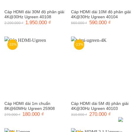
Cáp HDMI dài 30M độ phân giải
Cáp HDMI dài 10M độ phân giải
4K@30Hz Ugreen 40108
4K@30Hz Ugreen 40104
Giá
1.950.000
₫
Giá
Giá
590.000
₫
Giá
2.200.000
₫
660.000
₫
gốc
hiện
gốc
hiện
là:
tại
là:
tại
2.200.000 ₫.
là:
660.000 ₫.
là:
1.950.000 ₫.
590.000 ₫.
-33%
-13%
Cáp HDMI dài 1m chuẩn
Cáp HDMI dài 5M độ phân giải
8K@60MHz Ugreen 25908
4K@30Hz Ugreen 40103
Giá
180.000
₫
Giá
Giá
270.000
₫
Giá
270.000
₫
310.000
₫
gốc
hiện
gốc
hiện
là:
tại
là:
tại
270.000 ₫.
là:
310.000 ₫.
là:
180.000 ₫.
270.000 ₫.