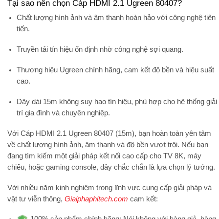
Tại sao nên chọn Cáp HDMI 2.1 Ugreen 80407?
Chất lượng hình ảnh và âm thanh hoàn hảo
với công nghệ tiên
tiến.
Truyền tải tín hiệu ổn định
nhờ công nghệ sợi quang.
Thương hiệu Ugreen chính hãng
, cam kết độ bền và hiệu suất
cao.
Dây dài 15m không suy hao tín hiệu
, phù hợp cho hệ thống giải
trí gia đình và chuyên nghiệp.
Với
Cáp HDMI 2.1 Ugreen 80407 (15m)
, bạn hoàn toàn yên tâm
về
chất lượng hình ảnh, âm thanh và độ bền vượt trội
. Nếu bạn
đang tìm kiếm một giải pháp kết nối cao cấp cho
TV 8K, máy
chiếu, hoặc gaming console
, đây chắc chắn là lựa chọn lý tưởng.
Với nhiều năm kinh nghiệm trong lĩnh vực cung cấp giải pháp và
vật tư viễn thông,
Giaiphaphitech.com
cam kết: