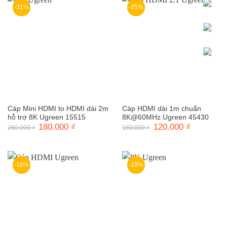
-31%
-25%
Cáp Mini HDMI to HDMI dài 2m
Cáp HDMI dài 1m chuẩn
hỗ trợ 8K Ugreen 15515
8K@60MHz Ugreen 45430
Giá
180.000
₫
Giá
Giá
120.000
₫
Giá
260.000
₫
160.000
₫
gốc
hiện
gốc
hiện
là:
tại
là:
tại
260.000 ₫.
là:
160.000 ₫.
là:
180.000 ₫.
120.000 ₫.
-18%
-19%