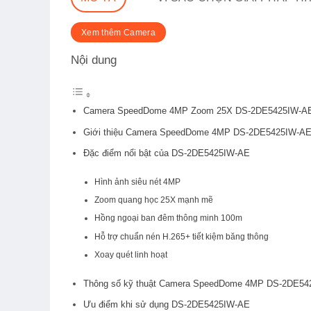
Xem thêm Camera
Nội dung
Camera SpeedDome 4MP Zoom 25X DS-2DE5425IW-AE –
Giới thiệu Camera SpeedDome 4MP DS-2DE5425IW-A
Đặc điểm nổi bật của DS-2DE5425IW-AE
Hình ảnh siêu nét 4MP
Zoom quang học 25X mạnh mẽ
Hồng ngoại ban đêm thông minh 100m
Hỗ trợ chuẩn nén H.265+ tiết kiệm băng thông
Xoay quét linh hoạt
Thông số kỹ thuật Camera SpeedDome 4MP DS-2DE5
Ưu điểm khi sử dụng DS-2DE5425IW-AE