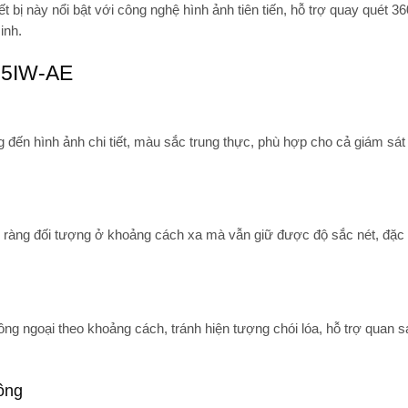
hiết bị này nổi bật với công nghệ hình ảnh tiên tiến, hỗ trợ quay quét 
inh.
25IW-AE
ến hình ảnh chi tiết, màu sắc trung thực, phù hợp cho cả giám sát
 ràng đối tượng ở khoảng cách xa mà vẫn giữ được độ sắc nét, đặc 
ng ngoại theo khoảng cách, tránh hiện tượng chói lóa, hỗ trợ quan sá
ông