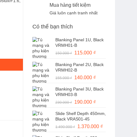
05lux/F1.6,
Mua hàng tiết kiệm
Giá luôn cạnh tranh nhất
Có thể bạn thích
Blanking Panel 1U, Black
VRMH01-B
ợng
Giá
115.000
₫
Giá
150.000
₫
gốc
hiện
Blanking Panel 2U, Black
là:
tại
VRMH02-B
150.000 ₫.
là:
Giá
140.000
₫
Giá
155.000
₫
115.000 ₫.
gốc
hiện
Blanking Panel 3U, Black
là:
tại
VRMH03-B
155.000 ₫.
là:
Giá
190.000
₫
Giá
230.000
₫
140.000 ₫.
gốc
hiện
Slide Shelf Depth 450mm,
là:
tại
Black VRAS01-45
230.000 ₫.
là:
Giá
1.370.000
₫
Giá
1.490.000
₫
190.000 ₫.
gốc
hiện