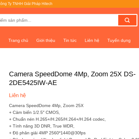
ông Ty TNHH Giải Pháp Hitech
Trang chủ
Giới thiệu
Tin tức
Liên hệ
Tuyển dụng
Camera SpeedDome 4Mp, Zoom 25X DS-
2DE5425IW-AE
Liên hệ
Camera SpeedDome 4Mp, Zoom 25X
+ Cảm biến 1/2.5″ CMOS,
+ Chuẩn nén H.265+/H.265/H.264+/H.264 codec,
+ Tính năng 3D DNR, True WDR,
+ Độ phân giải 4MP 2560*1440@30fps