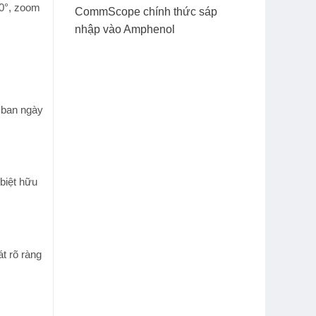
360°, zoom
CommScope chính thức sáp
nhập vào Amphenol
 ban ngày
biệt hữu
t rõ ràng