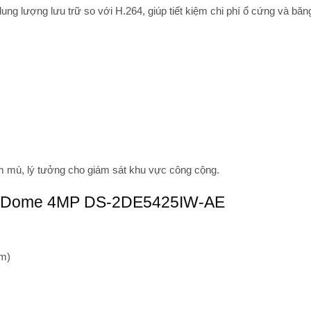
ung lượng lưu trữ so với H.264, giúp tiết kiệm chi phí ổ cứng và băn
ểm mù, lý tưởng cho giám sát khu vực công cộng.
eedDome 4MP DS-2DE5425IW-AE
m)