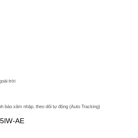
oài trời
h báo xâm nhập, theo dõi tự động (Auto Tracking)
25IW-AE