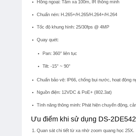
Hồng ngoại:
Tầm xa 100m, IR thông minh
Chuẩn nén:
H.265+/H.265/H.264+/H.264
Tốc độ khung hình:
25/30fps @ 4MP
Quay quét:
Pan: 360° liên tục
Tilt: -15° ~ 90°
Chuẩn bảo vệ:
IP66, chống bụi nước, hoạt động ng
Nguồn điện:
12VDC & PoE+ (802.3at)
Tính năng thông minh:
Phát hiện chuyển động, cản
Ưu điểm khi sử dụng DS-2DE54
Quan sát chi tiết từ xa
nhờ zoom quang học 25X.