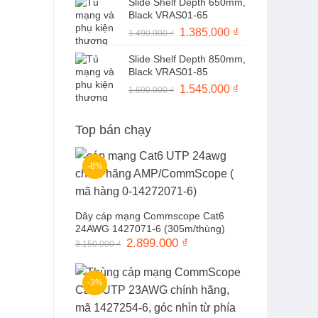
Slide Shelf Depth 650mm,
là:
tại
Black VRAS01-65
1.490.000 ₫.
là:
Giá
1.385.000
₫
Giá
1.490.000
₫
1.370.000 ₫.
gốc
hiện
Slide Shelf Depth 850mm,
là:
tại
Black VRAS01-85
1.490.000 ₫.
là:
Giá
1.545.000
₫
Giá
1.690.000
₫
1.385.000 ₫.
gốc
hiện
là:
tại
Top bán chạy
1.690.000 ₫.
là:
1.545.000 ₫.
-8%
Dây cáp mạng Commscope Cat6
24AWG 1427071-6 (305m/thùng)
Giá
2.899.000
₫
Giá
3.150.000
₫
gốc
hiện
là:
tại
3.150.000 ₫.
là:
2.899.000 ₫.
-3%