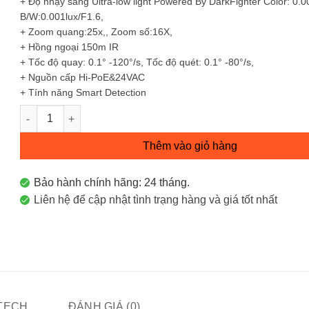
+ Độ nhạy sáng Ultra-low light Powered By DarkFighter Color: 0.0
B/W:0.001lux/F1.6,
+ Zoom quang:25x,, Zoom số:16X,
+ Hồng ngoại 150m IR
+ Tốc độ quay: 0.1° -120°/s, Tốc độ quét: 0.1° -80°/s,
+ Nguồn cấp Hi-PoE&24VAC
+ Tính năng Smart Detection
Camera SpeedDome 4Mp, Zoom 25X DS-2DE5425IW-AE số lư
Thêm vào giỏ hàng
Bảo hành chính hãng: 24 tháng.
Liên hệ để cập nhật tình trạng hàng và giá tốt nhất
ITECH
ĐÁNH GIÁ (0)