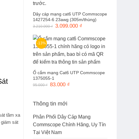
Dây cáp mạng cat6 UTP Commscope
1427254-6 23awg (305m/thùng)
Giá
3.099.000
₫
Giá
3.210.000
₫
gốc
hiện
là:
tại
3.210.000 ₫.
là:
3.099.000 ₫.
-13%
Ổ cắm mạng Cat6 UTP Commscope
1375055-1
Sát
Giá
83.000
₫
Giá
95.000
₫
gốc
hiện
là:
tại
95.000 ₫.
là:
83.000 ₫.
Thông tin mới
sát tầm xa
Phân Phối Dây Cáp Mạng
 giám sát
Commscope Chính Hãng, Uy Tín
Tại Việt Nam